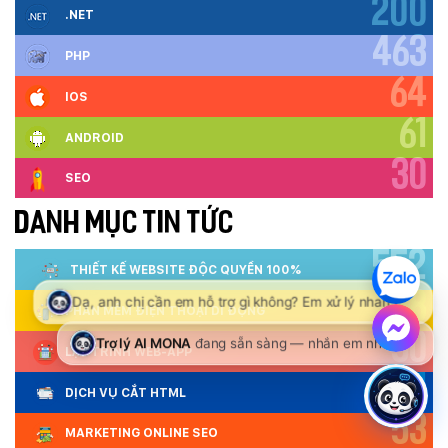
200
.NET
463
PHP
64
IOS
61
ANDROID
30
SEO
DANH MỤC TIN TỨC
552
THIẾT KẾ WEBSITE ĐỘC QUYỀN 100%
88
PHẦN MỀM ĐIỆN THOẠI DI ĐỘNG
50
LẬP TRÌNH WEB-APP
301
DỊCH VỤ CẮT HTML
53
MARKETING ONLINE SEO