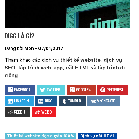
Digg là gì?
Đăng bởi
Mon
-
07/01/2017
Tham khảo các dịch vụ
thiết kế website
,
dịch vụ
SEO
,
lập trình web-app
,
cắt HTML
và
lập trình di
động
Facebook
Twitter
Google+
Pinterest
LinkedIn
Digg
Tumblr
VKontakte
Reddit
Weibo
Thiết kế website độc quyền 100%
Dịch vụ cắt HTML