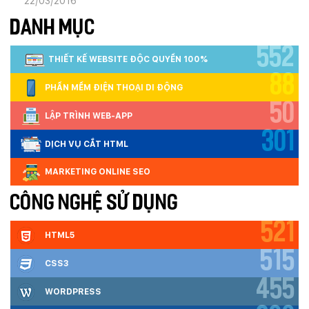
22/03/2016
DANH MỤC
552
THIẾT KẾ WEBSITE ĐỘC QUYỀN 100%
88
PHẦN MỀM ĐIỆN THOẠI DI ĐỘNG
50
LẬP TRÌNH WEB-APP
301
DỊCH VỤ CẮT HTML
MARKETING ONLINE SEO
CÔNG NGHỆ SỬ DỤNG
521
HTML5
515
CSS3
455
WORDPRESS