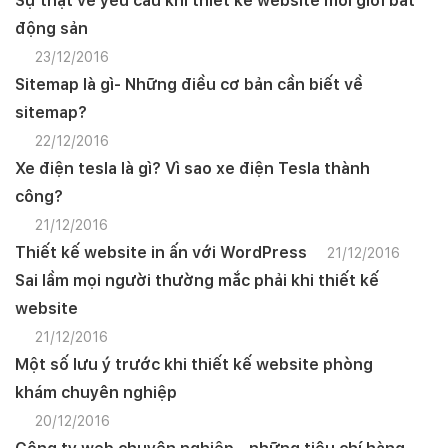
Sự thật về yêu cầu khi thiết kế website môi giới bất
động sản
23/12/2016
Sitemap là gì- Những điều cơ bản cần biết về
sitemap?
22/12/2016
Xe điện tesla là gì? Vì sao xe điện Tesla thành
công?
21/12/2016
Thiết kế website in ấn với WordPress
21/12/2016
Sai lầm mọi người thường mắc phải khi thiết kế
website
21/12/2016
Một số lưu ý trước khi thiết kế website phòng
khám chuyên nghiệp
Quý khách vui lòng đăng nhập vào hệ thống
20/12/2016
quản lý dự án để theo dõi tiến độ.
Website:
quanly.mona.media