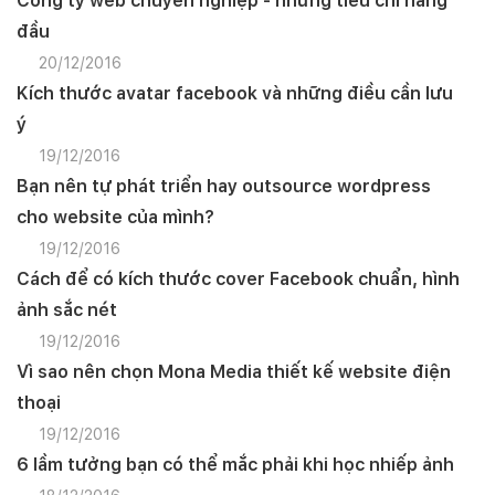
Công ty web chuyên nghiệp - những tiêu chí hàng
Mobile:
đầu
20/12/2016
Tài khoản đã được
Mona Media
cung cấp cho quý
khách qua hệ thống SMS tự động. Nếu cần hỗ trợ thêm
xin vui lòng gọi
1900 636 648
Kích thước avatar facebook và những điều cần lưu
ý
19/12/2016
Bạn nên tự phát triển hay outsource wordpress
cho website của mình?
19/12/2016
Cách để có kích thước cover Facebook chuẩn, hình
ảnh sắc nét
19/12/2016
Vì sao nên chọn Mona Media thiết kế website điện
thoại
19/12/2016
6 lầm tưởng bạn có thể mắc phải khi học nhiếp ảnh