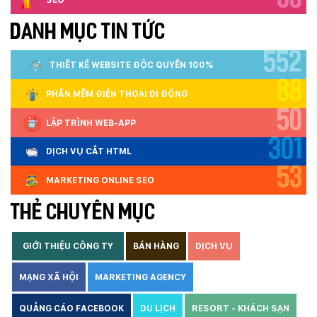
SEO
DANH MỤC TIN TỨC
552
THIẾT KẾ WEBSITE ĐỘC QUYỀN 100%
88
PHẦN MỀM ĐIỆN THOẠI DI ĐỘNG
50
LẬP TRÌNH WEB-APP
301
DỊCH VỤ CẮT HTML
53
MARKETING ONLINE SEO
THẺ CHUYÊN MỤC
GIỚI THIỆU CÔNG TY
BÁN HÀNG
DỊCH VỤ
MẠNG XÃ HỘI
MARKETING AGENCY
QUẢNG CÁO FACEBOOK
DU LỊCH
RESORT - KHÁCH SẠN