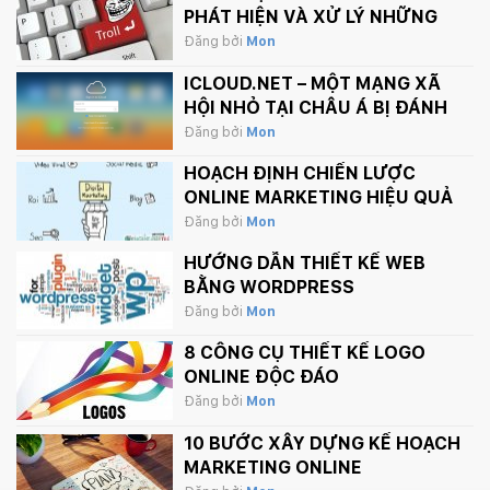
PHÁT HIỆN VÀ XỬ LÝ NHỮNG
BÌNH LUẬN PHẢN CẢM TRÊN
Đăng bởi
Mon
INTERNET
ICLOUD.NET – MỘT MẠNG XÃ
HỘI NHỎ TẠI CHÂU Á BỊ ĐÁNH
SẬP BỞI APPLE.
Đăng bởi
Mon
HOẠCH ĐỊNH CHIẾN LƯỢC
ONLINE MARKETING HIỆU QUẢ
Đăng bởi
Mon
HƯỚNG DẪN THIẾT KẾ WEB
BẰNG WORDPRESS
Đăng bởi
Mon
8 CÔNG CỤ THIẾT KẾ LOGO
ONLINE ĐỘC ĐÁO
Đăng bởi
Mon
10 BƯỚC XÂY DỰNG KẾ HOẠCH
MARKETING ONLINE