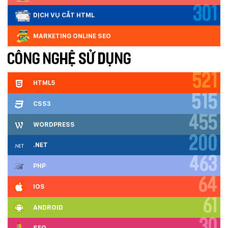
301
DỊCH VỤ CẮT HTML
MARKETING ONLINE SEO
CÔNG NGHỆ SỬ DỤNG
521
HTML5
515
CSS3
455
WORDPRESS
200
.NET
463
PHP
64
IOS
61
ANDROID
30