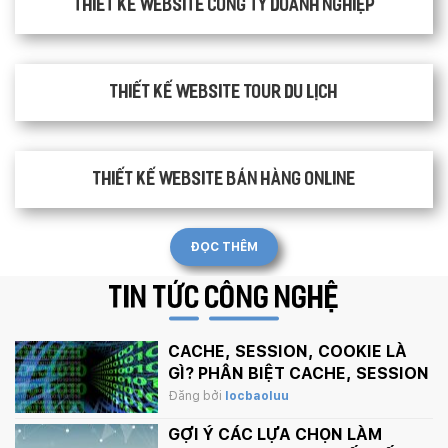
Thiết kế website công ty doanh nghiệp
Thiết kế website tour du lịch
Thiết kế website bán hàng Online
ĐỌC THÊM
TIN TỨC
CÔNG NGHỆ
CACHE, SESSION, COOKIE LÀ
GÌ? PHÂN BIỆT CACHE, SESSION
VÀ COOKIE
Đăng bởi
locbaoluu
GỢI Ý CÁC LỰA CHỌN LÀM