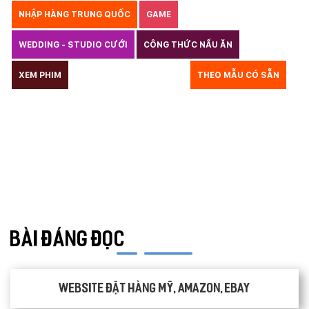
NHẬP HÀNG TRUNG QUỐC
GAME
WEDDING - STUDIO CƯỚI
CÔNG THỨC NẤU ĂN
LUẬT
XEM PHIM
GIÁO DỤC
THỦY SẢN
THEO MẪU CÓ SẴN
TƯ VẤN DU HỌC
VẬN TẢI
XÂY DỰNG
KẾ TOÁN
CHỈ PHẪU THUẬT
Y TẾ
TRANG SỨC
RAO VẶT
THỰC PHẨM CHỨC NĂNG
LANDING PAGE - HERBALGY
ONLINE MARKETING
BÀI ĐÁNG ĐỌC
Website đặt hàng Mỹ, Amazon, Ebay