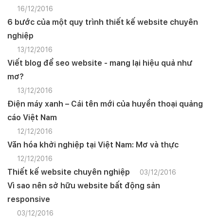
Mobile:
16/12/2016
6 bước của một quy trình thiết kế website chuyên
Tài khoản đã được
Mona Media
cung cấp cho quý
khách qua hệ thống SMS tự động. Nếu cần hỗ trợ thêm
nghiệp
xin vui lòng gọi
1900 636 648
13/12/2016
Viết blog để seo website - mang lại hiệu quả như
mơ?
13/12/2016
Điện máy xanh – Cái tên mới của huyền thoại quảng
cáo Việt Nam
12/12/2016
Văn hóa khởi nghiệp tại Việt Nam: Mơ và thực
12/12/2016
Thiết kế website chuyên nghiệp
03/12/2016
Vì sao nên sở hữu website bất động sản
responsive
03/12/2016