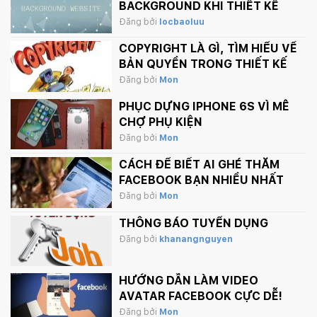
BACKGROUND KHI THIẾT KẾ
WEBSITE
Đăng bởi
locbaoluu
COPYRIGHT LÀ GÌ, TÌM HIỂU VỀ
BẢN QUYỀN TRONG THIẾT KẾ
Đăng bởi
Mon
PHỤC DỰNG IPHONE 6S VÌ MÊ
CHỢ PHỤ KIỆN
Đăng bởi
Mon
CÁCH ĐỂ BIẾT AI GHÉ THĂM
FACEBOOK BẠN NHIỀU NHẤT
Đăng bởi
Mon
THÔNG BÁO TUYỂN DỤNG
Đăng bởi
khanangnguyen
HƯỚNG DẪN LÀM VIDEO
AVATAR FACEBOOK CỰC DỄ!
Đăng bởi
Mon