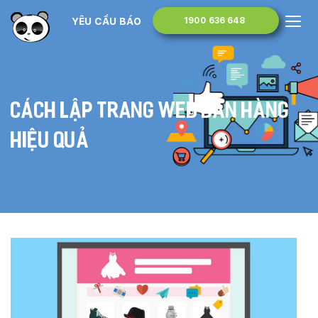
YÊU CẦU BÁO GIÁ
1900 636 648
Cách lập trang web bán hàng
hiệu quả