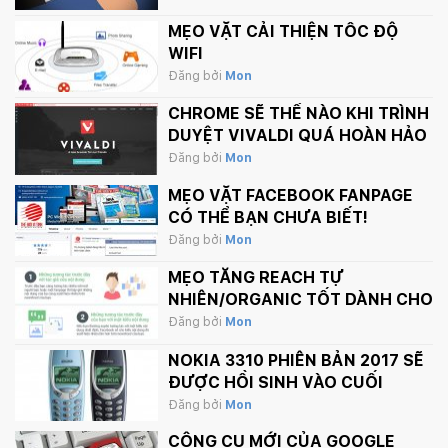
MẸO VẶT CẢI THIỆN TỐC ĐỘ
WIFI
Đăng bởi
Mon
CHROME SẼ THẾ NÀO KHI TRÌNH
DUYỆT VIVALDI QUÁ HOÀN HẢO
Đăng bởi
Mon
MẸO VẶT FACEBOOK FANPAGE
CÓ THỂ BẠN CHƯA BIẾT!
Đăng bởi
Mon
MẸO TĂNG REACH TỰ
NHIÊN/ORGANIC TỐT DÀNH CHO
FANPAGE CỦA BẠN
Đăng bởi
Mon
NOKIA 3310 PHIÊN BẢN 2017 SẼ
ĐƯỢC HỒI SINH VÀO CUỐI
THÁNG 2 NÀY
Đăng bởi
Mon
CÔNG CỤ MỚI CỦA GOOGLE