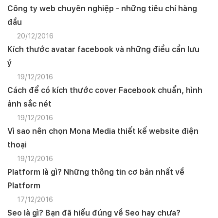
Công ty web chuyên nghiệp - những tiêu chí hàng
đầu
20/12/2016
Kích thước avatar facebook và những điều cần lưu
ý
19/12/2016
Cách để có kích thước cover Facebook chuẩn, hình
ảnh sắc nét
19/12/2016
Vì sao nên chọn Mona Media thiết kế website điện
thoại
19/12/2016
Platform là gì? Những thông tin cơ bản nhất về
Platform
17/12/2016
Quý khách vui lòng đăng nhập vào hệ thống
quản lý dự án để theo dõi tiến độ.
Seo là gì? Bạn đã hiểu đúng về Seo hay chưa?
Website:
quanly.mona.media