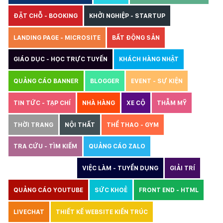
ĐẶT CHỖ - BOOKING
KHỞI NGHIỆP - STARTUP
LANDING PAGE - MICROSITE
BẤT ĐỘNG SẢN
GIÁO DỤC - HỌC TRỰC TUYẾN
KHÁCH HÀNG NHẬT
QUẢNG CÁO BANNER
BLOGGER
EVENT - SỰ KIỆN
TIN TỨC - TẠP CHÍ
NHÀ HÀNG
XE CỘ
THẪM MỸ
THỜI TRANG
NỘI THẤT
THỂ THAO - GYM
TRA CỨU - TÌM KIẾM
QUẢNG CÁO ZALO
THIẾT KẾ WEBSITE
VIỆC LÀM - TUYỂN DỤNG
GIẢI TRÍ
QUẢNG CÁO YOUTUBE
SỨC KHOẺ
FRONT END - HTML
LIVECHAT
THIẾT KẾ WEBSITE KIẾN TRÚC