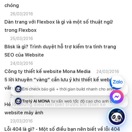
chóng
26/03/2016
Dàn trang với Flexbox là gì và một số thuật ngữ
trong Flexbox
25/03/2016
Blisk là gì? Trình duyệt hỗ trợ kiểm tra tình trạng
SEO của Website
24/03/2016
Công ty thiết kế website Mona Media
24/03/2016
5 lời khuyên “vàng” cần lưu ý khi thiết kế website
văn phòng luật
24/03/2016
Hé lộ những điều nên biết trước khi thiết kế
website máy ảnh
23/03/2016
Lỗi 404 là gì? - Một số điều bạn nên biết về lỗi 404