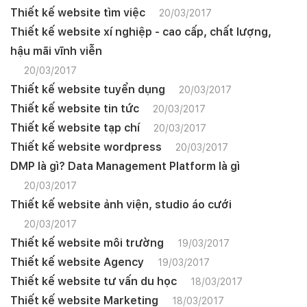
Thiết kế website tìm việc
20/03/2017
Thiết kế website xí nghiệp - cao cấp, chất lượng,
hậu mãi vĩnh viễn
20/03/2017
Thiết kế website tuyển dụng
20/03/2017
Thiết kế website tin tức
20/03/2017
Thiết kế website tạp chí
20/03/2017
Thiết kế website wordpress
20/03/2017
DMP là gì? Data Management Platform là gì
20/03/2017
Thiết kế website ảnh viện, studio áo cưới
20/03/2017
Thiết kế website môi trường
19/03/2017
Thiết kế website Agency
19/03/2017
Thiết kế website tư vấn du học
18/03/2017
Quý khách vui lòng đăng nhập vào hệ thống
quản lý dự án để theo dõi tiến độ.
Thiết kế website Marketing
18/03/2017
Website:
quanly.mona.media