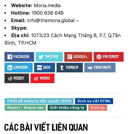
Website:
Mona.media
Hotline:
1900 636 648
Email:
info@themona.global
–
Skype:
Địa chỉ:
1073/23 Cách Mạng Tháng 8, P.7, Q.Tân
Bình, TP.HCM
Facebook
Twitter
Google+
Pinterest
LinkedIn
Digg
Tumblr
VKontakte
Reddit
Weibo
Thiết kế website độc quyền 100%
Dịch vụ cắt HTML
Resort - Khách sạn
Giới thiệu công ty
Dịch vụ
CÁC BÀI VIẾT LIÊN QUAN