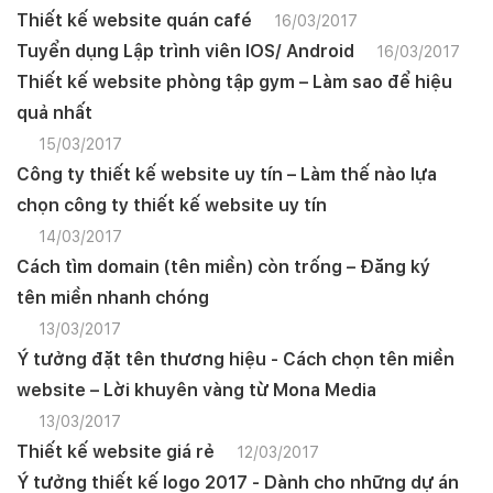
Mobile:
Thiết kế website quán café
16/03/2017
Tuyển dụng Lập trình viên IOS/ Android
16/03/2017
Tài khoản đã được
Mona Media
cung cấp cho quý
khách qua hệ thống SMS tự động. Nếu cần hỗ trợ thêm
Thiết kế website phòng tập gym – Làm sao để hiệu
xin vui lòng gọi
1900 636 648
quả nhất
15/03/2017
Công ty thiết kế website uy tín – Làm thế nào lựa
chọn công ty thiết kế website uy tín
14/03/2017
Cách tìm domain (tên miền) còn trống – Đăng ký
tên miền nhanh chóng
13/03/2017
Ý tưởng đặt tên thương hiệu - Cách chọn tên miền
website – Lời khuyên vàng từ Mona Media
13/03/2017
Thiết kế website giá rẻ
12/03/2017
Ý tưởng thiết kế logo 2017 - Dành cho những dự án