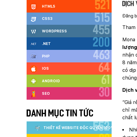
521
Dịch 
HTML5
515
Đăng b
CSS3
Tham 
455
WORDPRESS
Mona 
200
.NET
lượng
463
nhận đ
PHP
8 năm 
64
IOS
có dịp
61
chúng
ANDROID
30
Dịch v
SEO
“Giá r
chỉ mấ
DANH MỤC TIN TỨC
chất l
552
THIẾT KẾ WEBSITE ĐỘC QUYỀN 100%
Nhữ