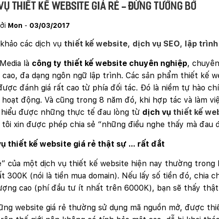
vụ thiết kế website giá rẻ - Đừng tưởng bở
ởi
Mon
-
03/03/2017
khảo các dịch vụ
thiết kế website
,
dịch vụ SEO
,
lập trìn
Media là
công ty thiết kế website chuyên nghiệp
, chuyê
cao, đa dạng ngôn ngữ lập trình. Các sản phẩm thiết kế w
ược đánh giá rất cao từ phía đối tác. Đó là niềm tự hào ch
hoạt động. Và cũng trong 8 năm đó, khi hợp tác và làm việ
 hiểu được những thực tế đau lòng từ
dịch vụ
thiết kế web
 tôi xin được phép chia sẻ “những điều nghe thấy mà đau 
ụ thiết kế website giá rẻ thật sự … rất đắt
ẻ” của một dịch vụ thiết kế website hiện nay thường trong
t 300K (nói là tiền mua domain). Nếu lấy số tiền đó, chia c
ượng cao (phí đầu tư ít nhất trên 6000K), bạn sẽ thấy thật 
ng website giá rẻ thường sử dụng mã nguồn mở, được thiết