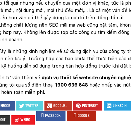
 tồi quá nhưng nếu chuyển qua một đơn vị khác, tức là phải
kế mới, nội dung mới, mọi thứ đều mới,… Là cả một vấn đề
iến hữu vẫn có thể gây dựng lại cơ đồ trên đống đổ nát.
không chất lượng nên SEO mãi mà web cũng bặt tăm, không
 hợp này. Không lên được top các công cụ tìm kiếm đồng n
kinh doanh.
ây là những kinh nghiệm về sử dụng dịch vụ của công ty th
n nên lưu ý. Trường hợp các bạn chưa thể thực hiện các
d
 kỹ hướng dẫn sử dụng trong bản hợp đồng trước khi đặt b
ần tư vấn thêm về
dịch vụ thiết kế website chuyên nghi
úng tôi qua số điện thoại
1900 636 648
hoặc nhấp vào nú
hoàn toàn miễn phí.
cebook
Twitter
Google+
Pinterest
LinkedIn
facebook
google
ddit
Weibo