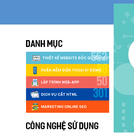
DANH MỤC
552
THIẾT KẾ WEBSITE ĐỘC QUYỀN 100%
88
PHẦN MỀM ĐIỆN THOẠI DI ĐỘNG
50
LẬP TRÌNH WEB-APP
301
DỊCH VỤ CẮT HTML
MARKETING ONLINE SEO
CÔNG NGHỆ SỬ DỤNG