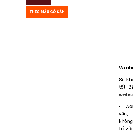
THEO MẪU CÓ SẴN
TƯ VẤN DU HỌC
VẬN TẢI
XÂY DỰNG
KẾ TOÁN
CHỈ PHẪU THUẬT
Y TẾ
TRANG SỨC
RAO VẶT
THỰC PHẨM CHỨC NĂNG
Và nh
LANDING PAGE - HERBALGY
Sẽ khô
tốt. B
ONLINE MARKETING
websi
Web
vãn,… 
không
trì vớ