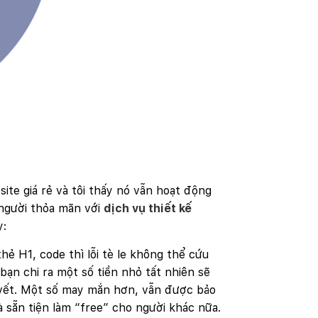
ite giá rẻ và tôi thấy nó vẫn hoạt động
 người thỏa mãn với
dịch vụ thiết kế
y:
ẻ H1, code thì lỗi tè le không thể cứu
bạn chi ra một số tiền nhỏ tất nhiên sẽ
 vết. Một số may mắn hơn, vẫn được bảo
à sẵn tiện làm “free” cho người khác nữa.