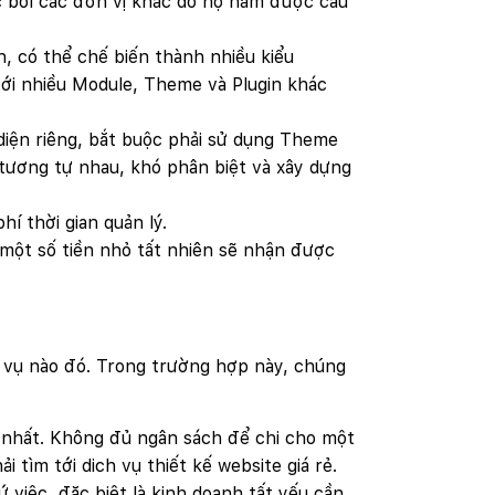
ác bởi các đơn vị khác do họ nắm được cấu
, có thể chế biến thành nhiều kiểu
ới nhiều Module, Theme và Plugin khác
diện riêng, bắt buộc phải sử dụng Theme
tương tự nhau, khó phân biệt và xây dựng
í thời gian quản lý.
a một số tiền nhỏ tất nhiên sẽ nhận được
h vụ nào đó. Trong trường hợp này, chúng
ng nhất. Không đủ ngân sách để chi cho một
i tìm tới dich vụ thiết kế website giá rẻ.
việc, đặc biệt là kinh doanh tất yếu cần