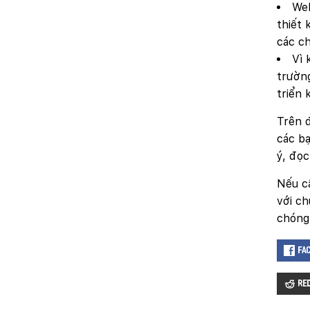
Web
thiết 
các ch
Vì 
trường
triển 
Trên đ
các bạ
ý, đọc
Nếu c
với ch
chóng 
Fa
Re