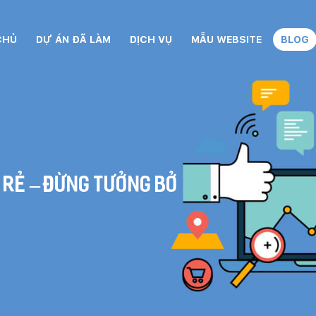
CHỦ
DỰ ÁN ĐÃ LÀM
DỊCH VỤ
MẪU WEBSITE
BLOG
á rẻ – Đừng tưởng bở