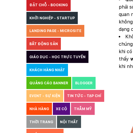
ĐẶT CHỖ - BOOKING
phải s
quan n
KHỞI NGHIỆP - STARTUP
không 
dạng c
LANDING PAGE - MICROSITE
Khô
chúng 
BẤT ĐỘNG SẢN
khi có
GIÁO DỤC - HỌC TRỰC TUYẾN
thấy
w
khi nh
KHÁCH HÀNG NHẬT
QUẢNG CÁO BANNER
BLOGGER
EVENT - SỰ KIỆN
TIN TỨC - TẠP CHÍ
NHÀ HÀNG
XE CỘ
THẪM MỸ
THỜI TRANG
NỘI THẤT