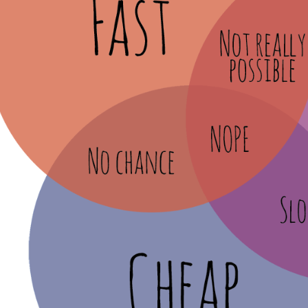
Website:
quanly.mona.media
Mobile:
Tài khoản đã được
Mona Media
cung cấp cho quý khách qua hệ
thống SMS tự động. Nếu cần hỗ trợ thêm xin vui lòng gọi
1900
636 648