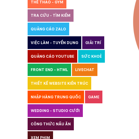
THỂ THAO - GYM
TRA CỨU - TÌM KIẾM
QUẢNG CÁO ZALO
THIẾT KẾ WEBSITE
VIỆC LÀM - TUYỂN DỤNG
GIẢI TRÍ
QUẢNG CÁO YOUTUBE
SỨC KHOẺ
FRONT END - HTML
LIVECHAT
THIẾT KẾ WEBSITE KIẾN TRÚC
NHẬP HÀNG TRUNG QUỐC
GAME
WEDDING - STUDIO CƯỚI
CÔNG THỨC NẤU ĂN
LUẬT
XEM PHIM
GIÁO DỤC
THỦY SẢN