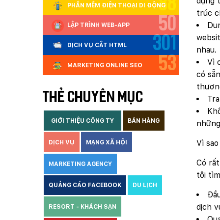
88
dụng t
PHẦN MỀM ĐIỆN THOẠI DI ĐỘNG
trúc c
50
Dun
LẬP TRÌNH WEB-APP
websit
301
DỊCH VỤ CẮT HTML
nhau.
53
Vì 
MARKETING ONLINE SEO
có sẵ
thương
THẺ CHUYÊN MỤC
Tra
Khô
GIỚI THIỆU CÔNG TY
BÁN HÀNG
những 
Vì sao
DỊCH VỤ
MẠNG XÃ HỘI
Có rất
MARKETING AGENCY
tôi tì
QUẢNG CÁO FACEBOOK
DU LỊCH
Đầu
dịch v
RESORT - KHÁCH SẠN
Qua