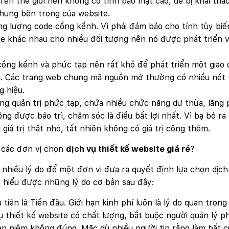
rên thế giới nên không có tính bảo mật cao, dễ bị khai th
hung bên trong của website.
g lượng code cồng kềnh. Vì phải đảm bảo cho tính tùy biến
e khác nhau cho nhiều đối tượng nên nó được phát triển v
cồng kềnh và phức tạp nên rất khó để phát triển một giao 
n. Các trang web chung mã nguồn mở thường có nhiều nét 
 hiệu.
ng quản trị phức tạp, chứa nhiều chức năng dư thừa, lãng ph
ng được bảo trì, chăm sóc là điều bất lợi nhất. Vì bạ bỏ r
giá trị thật nhỏ, tất nhiên không có giá trị cộng thêm.
 các đơn vị chọn
dịch vụ thiết kế website giá rẻ
?
 nhiều lý do để một đơn vị đưa ra quyết định lựa chọn dịc
m hiểu được những lý do cơ bản sau đây:
 tiên là Tiền đâu. Giới hạn kinh phí luôn là lý do quan trọ
ụ thiết kế website có chất lượng, bắt buộc người quản lý phả
n niệm không đúng. Mặc dù nhiều người tin rằng làm bất cứ 