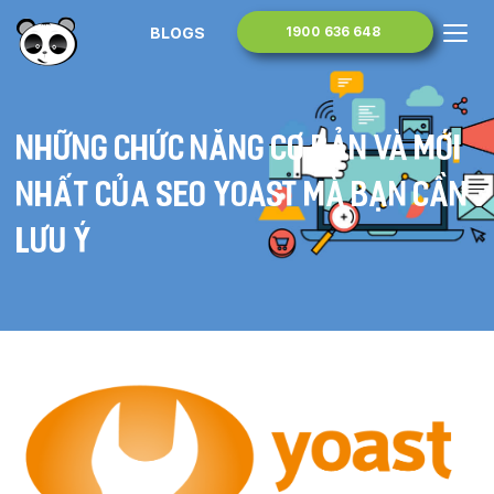
BLOGS
1900 636 648
Những chức năng cơ bản và mới
nhất của SEO Yoast mà bạn cần
lưu ý