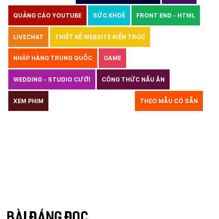
QUẢNG CÁO YOUTUBE
SỨC KHOẺ
FRONT END - HTML
LIVECHAT
THIẾT KẾ WEBSITE KIẾN TRÚC
NHẬP HÀNG TRUNG QUỐC
GAME
WEDDING - STUDIO CƯỚI
CÔNG THỨC NẤU ĂN
LUẬT
XEM PHIM
GIÁO DỤC
THỦY SẢN
THEO MẪU CÓ SẴN
TƯ VẤN DU HỌC
VẬN TẢI
XÂY DỰNG
KẾ TOÁN
CHỈ PHẪU THUẬT
Y TẾ
TRANG SỨC
RAO VẶT
THỰC PHẨM CHỨC NĂNG
LANDING PAGE - HERBALGY
ONLINE MARKETING
BÀI ĐÁNG ĐỌC