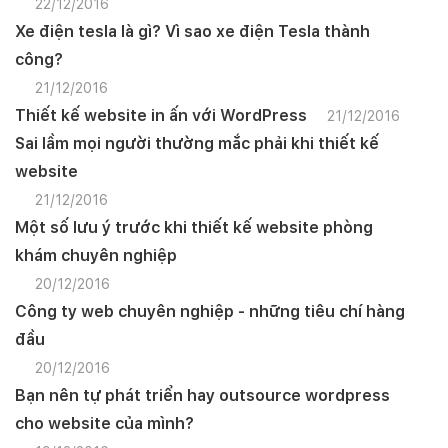
22/12/2016
Mobile:
Xe điện tesla là gì? Vì sao xe điện Tesla thành
công?
Tài khoản đã được
Mona Media
cung cấp cho quý
khách qua hệ thống SMS tự động. Nếu cần hỗ trợ thêm
xin vui lòng gọi
1900 636 648
21/12/2016
Thiết kế website in ấn với WordPress
21/12/2016
Sai lầm mọi người thường mắc phải khi thiết kế
website
21/12/2016
Một số lưu ý trước khi thiết kế website phòng
khám chuyên nghiệp
20/12/2016
Công ty web chuyên nghiệp - những tiêu chí hàng
đầu
20/12/2016
Bạn nên tự phát triển hay outsource wordpress
cho website của mình?