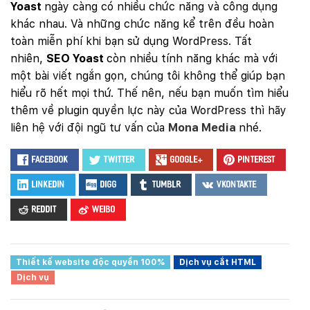
Yoast
ngày càng có nhiều chức năng và công dụng
khác nhau. Và những chức năng kể trên đều hoàn
toàn miễn phí khi bạn sử dụng WordPress. Tất
nhiên,
SEO Yoast
còn nhiều tính năng khác mà với
một bài viết ngắn gọn, chúng tôi không thể giúp bạn
hiểu rõ hết mọi thứ. Thế nên, nếu bạn muốn tìm hiểu
thêm về plugin quyền lực này của WordPress thì hãy
liên hệ với đội ngũ tư vấn của
Mona Media
nhé.
Facebook
Twitter
Google+
Pinterest
LinkedIn
Digg
Tumblr
VKontakte
Reddit
Weibo
Thiết kế website độc quyền 100%
Dịch vụ cắt HTML
Dịch vụ