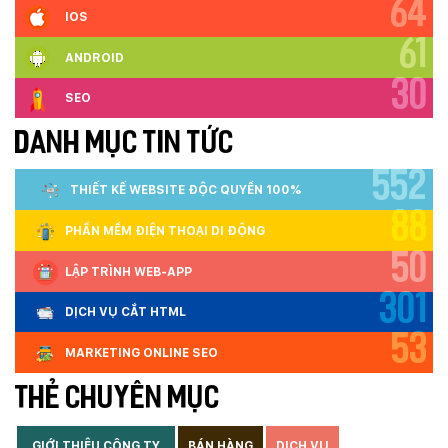
64
IOS
61
ANDROID
30
SEO
DANH MỤC TIN TỨC
552
THIẾT KẾ WEBSITE ĐỘC QUYỀN 100%
88
PHẦN MỀM ĐIỆN THOẠI DI ĐỘNG
50
LẬP TRÌNH WEB-APP
301
DỊCH VỤ CẮT HTML
53
MARKETING ONLINE SEO
THẺ CHUYÊN MỤC
GIỚI THIỆU CÔNG TY
BÁN HÀNG
DỊCH VỤ