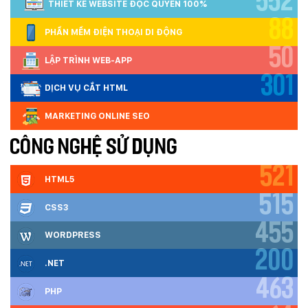
552
THIẾT KẾ WEBSITE ĐỘC QUYỀN 100%
88
PHẦN MỀM ĐIỆN THOẠI DI ĐỘNG
50
LẬP TRÌNH WEB-APP
301
DỊCH VỤ CẮT HTML
MARKETING ONLINE SEO
CÔNG NGHỆ SỬ DỤNG
521
HTML5
515
CSS3
455
WORDPRESS
200
.NET
463
PHP