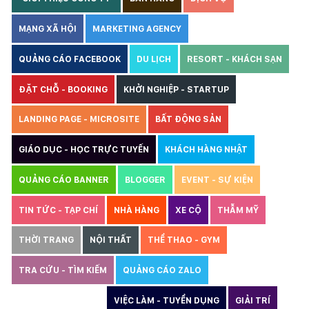
MẠNG XÃ HỘI
MARKETING AGENCY
QUẢNG CÁO FACEBOOK
DU LỊCH
RESORT - KHÁCH SẠN
ĐẶT CHỖ - BOOKING
KHỞI NGHIỆP - STARTUP
LANDING PAGE - MICROSITE
BẤT ĐỘNG SẢN
GIÁO DỤC - HỌC TRỰC TUYẾN
KHÁCH HÀNG NHẬT
QUẢNG CÁO BANNER
BLOGGER
EVENT - SỰ KIỆN
TIN TỨC - TẠP CHÍ
NHÀ HÀNG
XE CỘ
THẪM MỸ
THỜI TRANG
NỘI THẤT
THỂ THAO - GYM
TRA CỨU - TÌM KIẾM
QUẢNG CÁO ZALO
THIẾT KẾ WEBSITE
VIỆC LÀM - TUYỂN DỤNG
GIẢI TRÍ