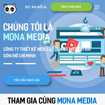
DỰ ÁN NỔI BẬT
1900 636 648
Chúng tôi là
Mona Media
Công ty thiết kế web, lập trang web tại Sài
Gòn/Hồ Chí Minh
YÊU CẦU BÁO GIÁ
THAM GIA CÙNG
MONA MEDIA