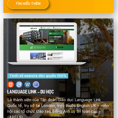
TÌM HIỂU THÊM
Thiết kế website độc quyền 100%
LANGUAGE LINK - DU HỌC
Là thành viên của Tập đoàn Giáo dục Language Link
Quốc tế, trụ sở tại London, trực thuộc English UK – Hiệp
hội các tổ chức Đào tạo Tiếng Anh uy tín toàn cầu
(ARELS).