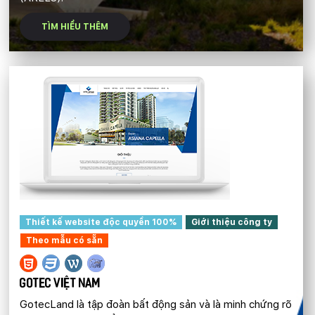
TÌM HIỂU THÊM
Thiết kế website độc quyền 100%
Giới thiệu công ty
Theo mẫu có sẵn
GOTEC VIỆT NAM
GotecLand là tập đoàn bất động sản và là minh chứng rõ