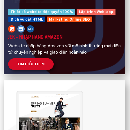
Mobile:
Thiết kế website độc quyền 100%
Lập trình Web-app
Tài khoản đã được
Mona Media
cung cấp cho quý
Dịch vụ cắt HTML
Marketing Online SEO
khách qua hệ thống SMS tự động. Nếu cần hỗ trợ thêm
xin vui lòng gọi
1900 636 648
JEK - NHẬP HÀNG AMAZON
Website nhập hàng Amazon với mô hình thương mại điện
tử chuyên nghiệp và giao diện hoàn hảo
TÌM HIỂU THÊM