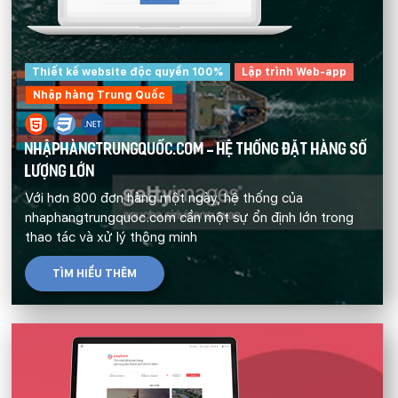
Thiết kế website độc quyền 100%
Lập trình Web-app
Nhập hàng Trung Quốc
NHẬPHÀNGTRUNGQUỐC.COM - HỆ THỐNG ĐẶT HÀNG SỐ
LƯỢNG LỚN
Với hơn 800 đơn hàng một ngày, hệ thống của
nhaphangtrungquoc.com cần một sự ổn định lớn trong
thao tác và xử lý thông minh
TÌM HIỂU THÊM