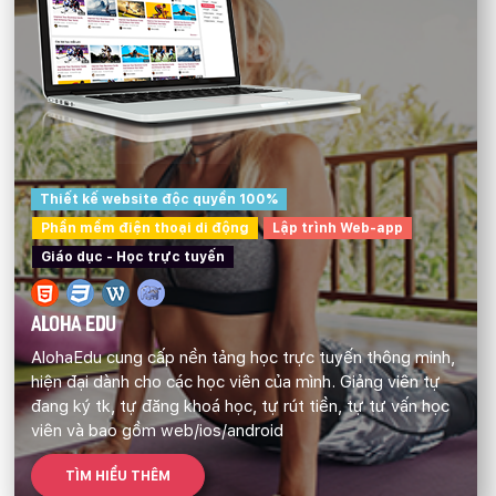
Thiết kế website độc quyền 100%
Phần mềm điện thoại di động
Lập trình Web-app
Giáo dục - Học trực tuyến
ALOHA EDU
AlohaEdu cung cấp nền tảng học trực tuyến thông minh,
hiện đại dành cho các học viên của mình. Giảng viên tự
đang ký tk, tự đăng khoá học, tự rút tiền, tự tư vấn học
viên và bao gồm web/ios/android
TÌM HIỂU THÊM