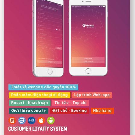
Thiết kế website độc quyền 100%
Phần mềm điện thoại di động
Lập trình Web-app
Resort - Khách sạn
Tin tức - Tạp chí
Giới thiệu công ty
Đặt chỗ - Booking
Nhà hàng
CUSTOMER LOYAITY SYSTEM