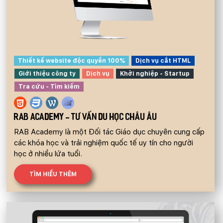
Thiết kế website độc quyền 100%
Dịch vụ cắt HTML
Giới thiệu công ty
Dịch vụ
Khởi nghiệp - Startup
Tra cứu - Tìm kiếm
RAB ACADEMY - TƯ VẤN DU HỌC CHÂU ÂU
RAB Academy là một Đối tác Giáo dục chuyên cung cấp
các khóa học và trải nghiệm quốc tế uy tín cho người
học ở nhiều lứa tuổi.
TÌM HIỂU THÊM