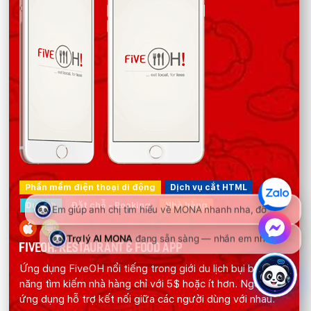
Phần mềm điện thoại di động
Dịch vụ cắt HTML
Du lịch
Đặt chỗ - Booking
Nhà hàng
FIVEOH: RESTAURANT & FOOD APP
Ứng dụng FiveOH nổi tiếng trong giới du lịch bụi bởi tính
năng tìm kiếm nhà hàng chỉ với 5$ hoặc ít hơn. Ngoài ra,
ứng dụng hỗ trợ kết nối giữa các người dùng với nhau.