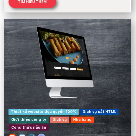
TÌM HIỂU THÊM
Thiết kế website độc quyền 100%
Dịch vụ cắt HTML
Giới thiệu công ty
Dịch vụ
Nhà hàng
Công thức nấu ăn