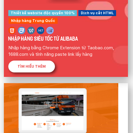
Thiết kế website độc quyền 100%
Dịch vụ cắt HTML
Nhập hàng Trung Quốc
NHẬP HÀNG SIÊU TỐC TỪ ALIBABA
Nhập hàng bằng Chrome Extension từ Taobao.com,
1688.com và tính năng paste link lấy hàng
TÌM HIỂU THÊM