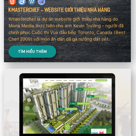
KMASTERCHEF - WEBSITE GIỚI THIỆU NHÀ HÀNG
Kmasterchef là dự án website giới thiệu nhà hàng do
Mona Media thực hiện cho anh Kevin Trường - người đã
chinh phục Cuộc thi Vua đầu bếp Toronto, Canada (Best
Chef 2009) với món ăn dân dã gà nướng đất sét.
TÌM HIỂU THÊM