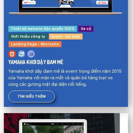
Thiết kế website độc quyền 100%
Xe cộ
Giới thiệu công ty
Event - Sự kiện
Landing Page - Microsite
YAMAHA KHƠI DẬY ĐAM MÊ
Yamaha khơi dậy đam mê là event trọng điểm năm 2015
của Yamaha với màn ra mắt và quản bá hàng loạt xe
cùng các gương mặt đại diện nổi tiếng.
TÌM HIỂU THÊM