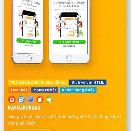
Phần mềm điện thoại di động
Dịch vụ cắt HTML
Livechat
Mạng xã hội
Khách hàng Nhật
RA9 RAKURAKU
Mạng xã hội, nhắn tin kết bạn đứng thứ 3 về số người sử
dụng tại Nhật