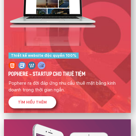
Thiết kế website độc quyền 100%
POPHERE - STARTUP CHO THUÊ TIỆM
Pophere ra đời đáp ứng nhu cầu thuê mặt bằng kinh
doanh trong thời gian ngắn.
TÌM HIỂU THÊM