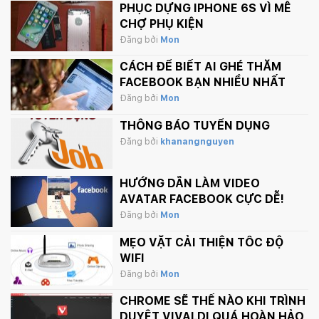
PHỤC DỰNG IPHONE 6S VÌ MÊ
CHỢ PHỤ KIỆN
Đăng bởi
Mon
CÁCH ĐỂ BIẾT AI GHÉ THĂM
FACEBOOK BẠN NHIỀU NHẤT
Đăng bởi
Mon
THÔNG BÁO TUYỂN DỤNG
Đăng bởi
khanangnguyen
HƯỚNG DẪN LÀM VIDEO
AVATAR FACEBOOK CỰC DỄ!
Đăng bởi
Mon
MẸO VẶT CẢI THIỆN TỐC ĐỘ
WIFI
Đăng bởi
Mon
CHROME SẼ THẾ NÀO KHI TRÌNH
DUYỆT VIVALDI QUÁ HOÀN HẢO