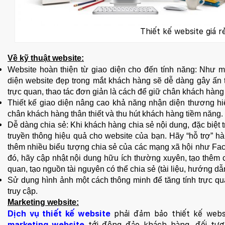
Website:
quanly.mona.media
Mobile:
Thiết kế website giá r
Tài khoản đã được
Mona Media
cung cấp cho quý
khách qua hệ thống SMS tự động. Nếu cần hỗ trợ thêm
xin vui lòng gọi
1900 636 648
Về kỹ thuật website:
Website hoàn thiện từ giao diện cho đến tính năng: Như m
diện website đẹp trong mắt khách hàng sẽ dễ dàng gây ấn 
trực quan, thao tác đơn giản là cách để giữ chân khách hàng
Thiết kế giao diện nâng cao khả năng nhận diện thương hi
chân khách hàng thân thiết và thu hút khách hàng tiềm năng.
Dễ dàng chia sẻ: Khi khách hàng chia sẻ nội dung, đặc biệt 
truyền thông hiệu quả cho website của bạn. Hãy “hỗ trợ” 
thêm nhiều biểu tượng chia sẻ của các mạng xã hội như Face
đó, hãy cập nhật nội dung hữu ích thường xuyên, tạo thêm c
quan, tạo nguồn tài nguyên có thể chia sẻ (tài liệu, hướng dẫ
Sử dụng hình ảnh một cách thông minh để tăng tính trực q
truy cập.
Marketing website:
Dịch vụ thiết kế website
phải đảm bảo thiết kế webs
marketing website
tới đông đảo khách hàng, đối tượ