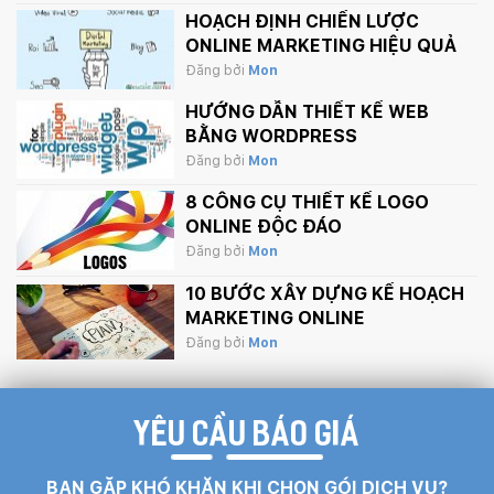
HOẠCH ĐỊNH CHIẾN LƯỢC
ONLINE MARKETING HIỆU QUẢ
Đăng bởi
Mon
HƯỚNG DẪN THIẾT KẾ WEB
BẰNG WORDPRESS
Đăng bởi
Mon
8 CÔNG CỤ THIẾT KẾ LOGO
ONLINE ĐỘC ĐÁO
Đăng bởi
Mon
10 BƯỚC XÂY DỰNG KẾ HOẠCH
MARKETING ONLINE
Đăng bởi
Mon
YÊU CẦU BÁO GIÁ
BẠN GẶP KHÓ KHĂN KHI CHỌN GÓI DỊCH VỤ?