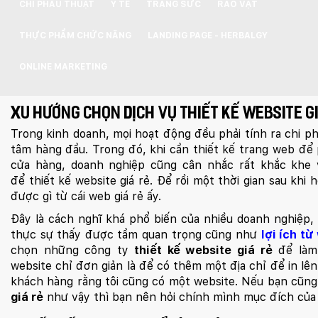
CHỈ PHẪU THUẬT
Y TẾ
TRANG SỨC
RAO VẶT
THỰC PHẨM CHỨC NĂNG
LANDING PAGE - HERBALGY
ONLINE MARKETING
Xu hướng chọn dịch vụ thiết kế website g
Trong kinh doanh, mọi hoạt động đều phải tính ra chi phí
tâm hàng đầu. Trong đó, khi cần thiết kế trang web để 
cửa hàng, doanh nghiệp cũng cân nhắc rất khắc khe v
để thiết kế website giá rẻ. Để rồi một thời gian sau khi
được gì từ cái web giá rẻ ấy.
Đây là cách nghĩ khá phổ biến của nhiều doanh nghiệp,
thực sự thấy được tầm quan trọng cũng như
lợi ích từ
chọn những công ty
thiết kế website giá rẻ
để làm 
website chỉ đơn giản là để có thêm một địa chỉ để in lên 
khách hàng rằng tôi cũng có một website. Nếu bạn cũn
giá rẻ
như vậy thì bạn nên hỏi chính mình mục đích của 