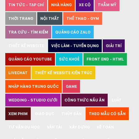
TIN TỨC - TẠP CHÍ
NHÀ HÀNG
XE CỘ
THẪM MỸ
THỜI TRANG
NỘI THẤT
THỂ THAO - GYM
TRA CỨU - TÌM KIẾM
QUẢNG CÁO ZALO
THIẾT KẾ WEBSITE
VIỆC LÀM - TUYỂN DỤNG
GIẢI TRÍ
QUẢNG CÁO YOUTUBE
SỨC KHOẺ
FRONT END - HTML
LIVECHAT
THIẾT KẾ WEBSITE KIẾN TRÚC
NHẬP HÀNG TRUNG QUỐC
GAME
WEDDING - STUDIO CƯỚI
CÔNG THỨC NẤU ĂN
LUẬT
XEM PHIM
GIÁO DỤC
THỦY SẢN
THEO MẪU CÓ SẴN
TƯ VẤN DU HỌC
VẬN TẢI
XÂY DỰNG
KẾ TOÁN