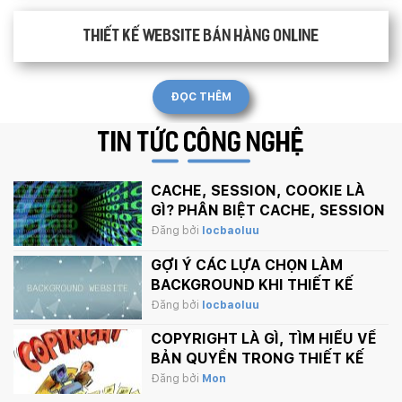
Thiết kế website bán hàng Online
ĐỌC THÊM
TIN TỨC
CÔNG NGHỆ
CACHE, SESSION, COOKIE LÀ
GÌ? PHÂN BIỆT CACHE, SESSION
VÀ COOKIE
Đăng bởi
locbaoluu
GỢI Ý CÁC LỰA CHỌN LÀM
BACKGROUND KHI THIẾT KẾ
WEBSITE
Đăng bởi
locbaoluu
COPYRIGHT LÀ GÌ, TÌM HIỂU VỀ
BẢN QUYỀN TRONG THIẾT KẾ
Đăng bởi
Mon