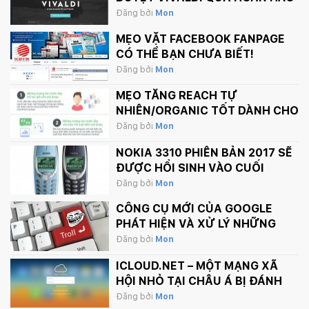
Đăng bởi
Mon
MẸO VẶT FACEBOOK FANPAGE
CÓ THỂ BẠN CHƯA BIẾT!
Đăng bởi
Mon
MẸO TĂNG REACH TỰ
NHIÊN/ORGANIC TỐT DÀNH CHO
FANPAGE CỦA BẠN
Đăng bởi
Mon
NOKIA 3310 PHIÊN BẢN 2017 SẼ
ĐƯỢC HỒI SINH VÀO CUỐI
THÁNG 2 NÀY
Đăng bởi
Mon
CÔNG CỤ MỚI CỦA GOOGLE
PHÁT HIỆN VÀ XỬ LÝ NHỮNG
BÌNH LUẬN PHẢN CẢM TRÊN
Đăng bởi
Mon
INTERNET
ICLOUD.NET – MỘT MẠNG XÃ
HỘI NHỎ TẠI CHÂU Á BỊ ĐÁNH
SẬP BỞI APPLE.
Đăng bởi
Mon