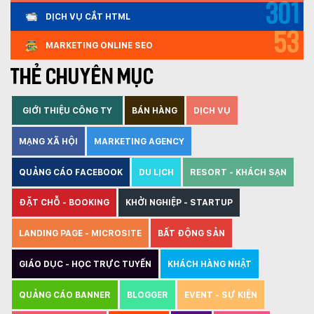
301
DỊCH VỤ CẮT HTML
53
MARKETING ONLINE SEO
THẺ CHUYÊN MỤC
GIỚI THIỆU CÔNG TY
BÁN HÀNG
DỊCH VỤ
MẠNG XÃ HỘI
MARKETING AGENCY
QUẢNG CÁO FACEBOOK
DU LỊCH
RESORT - KHÁCH SẠN
ĐẶT CHỖ - BOOKING
KHỞI NGHIỆP - STARTUP
LANDING PAGE - MICROSITE
BẤT ĐỘNG SẢN
GIÁO DỤC - HỌC TRỰC TUYẾN
KHÁCH HÀNG NHẬT
QUẢNG CÁO BANNER
BLOGGER
EVENT - SỰ KIỆN