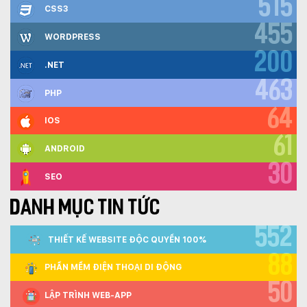
515
CSS3
455
WORDPRESS
200
.NET
463
PHP
64
IOS
61
ANDROID
30
SEO
DANH MỤC TIN TỨC
552
THIẾT KẾ WEBSITE ĐỘC QUYỀN 100%
88
PHẦN MỀM ĐIỆN THOẠI DI ĐỘNG
50
LẬP TRÌNH WEB-APP