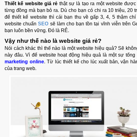
Thiết kế website giá rẻ
thật sự là tạo ra một website được
từng đồng mà bạn bỏ ra. Dù cho bạn có chi ra 10 triệu, 20 tri
để thiết kế website thì cái bạn thu về gấp 3, 4, 5 thậm ch
website chuẩn
SEO
sẽ làm cho bạn tồn tại vĩnh viễn trên
bạn luôn bền vững. Đó là RẺ.
Vậy như thế nào là website giá rẻ?
Nói cách khác thì thế nào là một website hiệu quả?
Sẽ không
này đâu. Vì để website hoạt động hiệu quả là một sự tổng h
marketing online
. Từ lúc thiết kế cho lúc xuất bản, vận hà
của trang web.
Quý khách vui lòng đăng nhập vào hệ thống
quản lý dự án để theo dõi tiến độ.