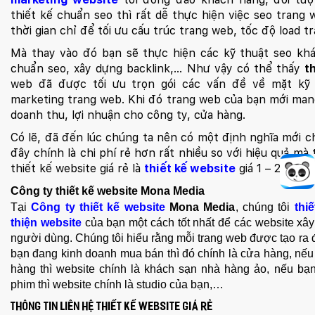
thiết kế chuẩn seo thì rất dễ thực hiện việc seo trang
thời gian chỉ để tối ưu cấu trúc trang web, tốc độ load t
Mà thay vào đó bạn sẽ thực hiện các kỹ thuật seo khá
chuẩn seo, xây dựng backlink,… Như vậy có thể thấy
t
web đã được tối ưu trọn gói các vấn đề về mặt kỹ 
marketing trang web. Khi đó trang web của bạn mới man
doanh thu, lợi nhuận cho công ty, cửa hàng.
Có lẽ, đã đến lúc chúng ta nên có một định nghĩa mới 
đây chính là chi phí rẻ hơn rất nhiều so với hiệu quả mà
thiết kế website giá rẻ là
thiết kế website
giá 1 – 2 triệu
Công ty thiết kế website Mona Media
Tại
Công ty thiết kế website
Mona Media
, chúng tôi
thiế
thiện website
của bạn một cách tốt nhất để các website xây
người dùng. Chúng tôi hiểu rằng mỗi trang web được tạo ra 
bạn đang kinh doanh mua bán thì đó chính là cửa hàng, nế
hàng thì website chính là khách sạn nhà hàng ảo, nếu bạ
phim thì website chính là studio của bạn,…
Thông tin liên hệ thiết kế website giá rẻ