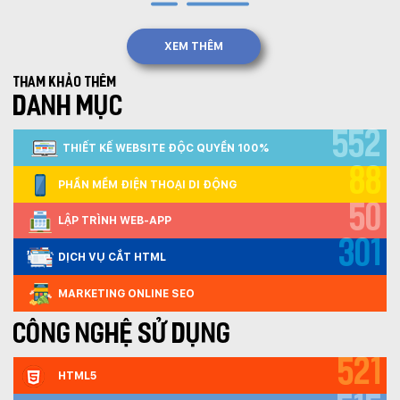
XEM THÊM
Tham khảo thêm
DANH MỤC
552
THIẾT KẾ WEBSITE ĐỘC QUYỀN 100%
88
PHẦN MỀM ĐIỆN THOẠI DI ĐỘNG
50
LẬP TRÌNH WEB-APP
301
DỊCH VỤ CẮT HTML
MARKETING ONLINE SEO
CÔNG NGHỆ SỬ DỤNG
521
HTML5