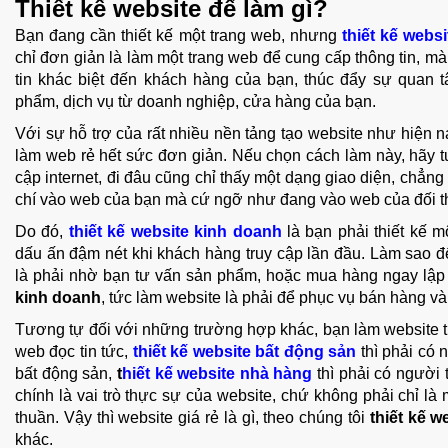
Thiết kế website để làm gì?
Bạn đang cần thiết kế một trang web, nhưng
thiết kế websi
chỉ đơn giản là làm một trang web để cung cấp thông tin, mà 
tin khác biệt đến khách hàng của bạn, thúc đẩy sự quan 
phẩm, dịch vụ từ doanh nghiệp, cửa hàng của bạn.
Với sự hỗ trợ của rất nhiều nền tảng tạo website như hiện n
làm web rẻ hết sức đơn giản. Nếu chọn cách làm này, hãy 
cập internet, đi đâu cũng chỉ thấy một dạng giao diện, chẳng 
chí vào web của bạn mà cứ ngỡ như đang vào web của đối thủ t
Do đó,
thiết kế website kinh doanh
là bạn phải thiết kế m
dấu ấn đậm nét khi khách hàng truy cập lần đầu. Làm sao 
là phải nhờ bạn tư vấn sản phẩm, hoặc mua hàng ngay lập
kinh doanh
, tức làm website là phải để phục vụ bán hàng v
Tương tự đối với những trường hợp khác, bạn làm website tin
web đọc tin tức,
thiết kế website bất động sản
thì phải có 
bất động sản,
t
hiết kế website nhà hàng
thì phải có người 
chính là vai trò thực sự của website, chứ không phải chỉ là
thuần. Vậy thì website giá rẻ là gì, theo chúng tôi
thiết kế w
khác.