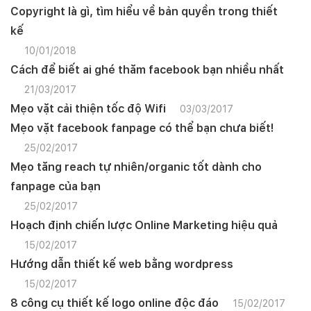
Copyright là gì, tìm hiểu về bản quyền trong thiết
Mobile:
kế
Tài khoản đã được
Mona Media
cung cấp cho quý
khách qua hệ thống SMS tự động. Nếu cần hỗ trợ thêm
10/01/2018
xin vui lòng gọi
1900 636 648
Cách để biết ai ghé thăm facebook bạn nhiều nhất
21/03/2017
Mẹo vặt cải thiện tốc độ Wifi
03/03/2017
Mẹo vặt facebook fanpage có thể bạn chưa biết!
25/02/2017
Mẹo tăng reach tự nhiên/organic tốt dành cho
fanpage của bạn
25/02/2017
Hoạch định chiến lược Online Marketing hiệu quả
15/02/2017
Hướng dẫn thiết kế web bằng wordpress
15/02/2017
8 công cụ thiết kế logo online độc đáo
15/02/2017