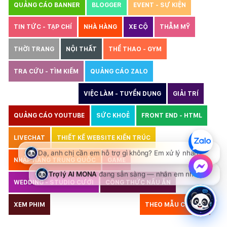
QUẢNG CÁO BANNER
BLOGGER
EVENT - SỰ KIỆN
TIN TỨC - TẠP CHÍ
NHÀ HÀNG
XE CỘ
THẪM MỸ
THỜI TRANG
NỘI THẤT
THỂ THAO - GYM
TRA CỨU - TÌM KIẾM
QUẢNG CÁO ZALO
THIẾT KẾ WEBSITE
VIỆC LÀM - TUYỂN DỤNG
GIẢI TRÍ
QUẢNG CÁO YOUTUBE
SỨC KHOẺ
FRONT END - HTML
LIVECHAT
THIẾT KẾ WEBSITE KIẾN TRÚC
NHẬP HÀNG TRUNG QUỐC
GAME
WEDDING - STUDIO CƯỚI
CÔNG THỨC NẤU ĂN
LUẬT
XEM PHIM
GIÁO DỤC
THỦY SẢN
THEO MẪU CÓ SẴN
TƯ VẤN DU HỌC
VẬN TẢI
XÂY DỰNG
COPYRIGHT