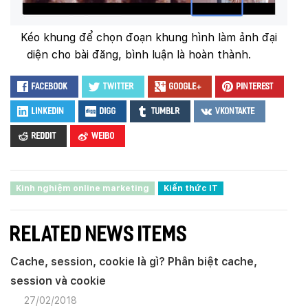
Kéo khung để chọn đoạn khung hình làm ảnh đại
diện cho bài đăng, bình luận là hoàn thành.
Facebook
Twitter
Google+
Pinterest
LinkedIn
Digg
Tumblr
VKontakte
Reddit
Weibo
Kinh nghiệm online marketing
Kiến thức IT
RELATED NEWS ITEMS
Cache, session, cookie là gì? Phân biệt cache,
session và cookie
Quý khách vui lòng đăng nhập vào hệ thống
quản lý dự án để theo dõi tiến độ.
27/02/2018
Website:
quanly.mona.media