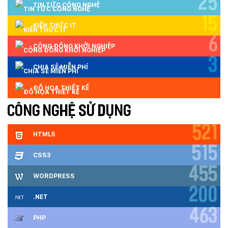
25
TIN TỨC CÔNG NGHỆ
15
KIẾN THỨC IT
6
CỘNG ĐỒNG KHỞI NGHIỆP
3
CHIA SẺ MIỄN PHÍ
ĐỒ HỌA THIẾT KẾ
CÔNG NGHỆ SỬ DỤNG
521
HTML5
515
CSS3
455
WORDPRESS
200
.NET
463
PHP