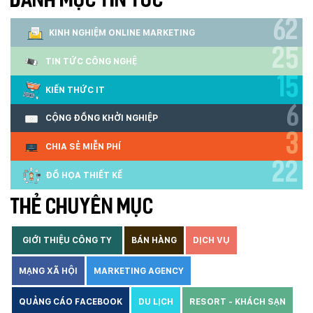
DANH MỤC TIN TỨC
62
KINH NGHIỆM ONLINE MARKETING
25
TIN TỨC CÔNG NGHỆ
15
KIẾN THỨC IT
6
CỘNG ĐỒNG KHỞI NGHIỆP
3
CHIA SẺ MIỄN PHÍ
22
ĐỒ HỌA THIẾT KẾ
THẺ CHUYÊN MỤC
GIỚI THIỆU CÔNG TY
BÁN HÀNG
DỊCH VỤ
MẠNG XÃ HỘI
MARKETING AGENCY
QUẢNG CÁO FACEBOOK
DU LỊCH
RESORT - KHÁCH SẠN