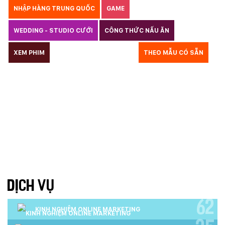
NHẬP HÀNG TRUNG QUỐC
GAME
WEDDING - STUDIO CƯỚI
CÔNG THỨC NẤU ĂN
LUẬT
XEM PHIM
GIÁO DỤC
THỦY SẢN
THEO MẪU CÓ SẴN
TƯ VẤN DU HỌC
VẬN TẢI
XÂY DỰNG
COPYRIGHT
BẢN QUYỀN
QUYỀN TÁC GIẢ
KẾ TOÁN
CHỈ PHẪU THUẬT
Y TẾ
TRANG SỨC
RAO VẶT
THỰC PHẨM CHỨC NĂNG
LANDING PAGE - HERBALGY
ONLINE MARKETING
DỊCH VỤ
62
KINH NGHIỆM ONLINE MARKETING