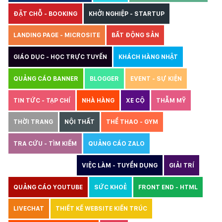
ĐẶT CHỖ - BOOKING
KHỞI NGHIỆP - STARTUP
LANDING PAGE - MICROSITE
BẤT ĐỘNG SẢN
GIÁO DỤC - HỌC TRỰC TUYẾN
KHÁCH HÀNG NHẬT
QUẢNG CÁO BANNER
BLOGGER
EVENT - SỰ KIỆN
TIN TỨC - TẠP CHÍ
NHÀ HÀNG
XE CỘ
THẪM MỸ
THỜI TRANG
NỘI THẤT
THỂ THAO - GYM
TRA CỨU - TÌM KIẾM
QUẢNG CÁO ZALO
THIẾT KẾ WEBSITE
VIỆC LÀM - TUYỂN DỤNG
GIẢI TRÍ
QUẢNG CÁO YOUTUBE
SỨC KHOẺ
FRONT END - HTML
LIVECHAT
THIẾT KẾ WEBSITE KIẾN TRÚC