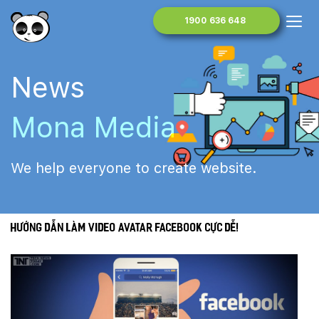
1900 636 648
News
Mona Media
We help everyone to create website.
Hướng dẫn làm video avatar facebook cực dễ!