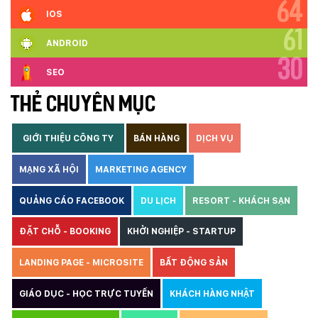
64
IOS
61
ANDROID
30
SEO
THẺ CHUYÊN MỤC
GIỚI THIỆU CÔNG TY
BÁN HÀNG
DỊCH VỤ
MẠNG XÃ HỘI
MARKETING AGENCY
QUẢNG CÁO FACEBOOK
DU LỊCH
RESORT - KHÁCH SẠN
ĐẶT CHỖ - BOOKING
KHỞI NGHIỆP - STARTUP
LANDING PAGE - MICROSITE
BẤT ĐỘNG SẢN
GIÁO DỤC - HỌC TRỰC TUYẾN
KHÁCH HÀNG NHẬT