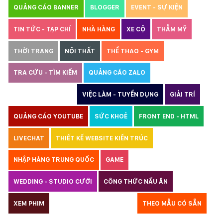
QUẢNG CÁO BANNER
BLOGGER
EVENT - SỰ KIỆN
TIN TỨC - TẠP CHÍ
NHÀ HÀNG
XE CỘ
THẪM MỸ
THỜI TRANG
NỘI THẤT
THỂ THAO - GYM
TRA CỨU - TÌM KIẾM
QUẢNG CÁO ZALO
THIẾT KẾ WEBSITE
VIỆC LÀM - TUYỂN DỤNG
GIẢI TRÍ
QUẢNG CÁO YOUTUBE
SỨC KHOẺ
FRONT END - HTML
LIVECHAT
THIẾT KẾ WEBSITE KIẾN TRÚC
NHẬP HÀNG TRUNG QUỐC
GAME
WEDDING - STUDIO CƯỚI
CÔNG THỨC NẤU ĂN
LUẬT
XEM PHIM
GIÁO DỤC
THỦY SẢN
THEO MẪU CÓ SẴN