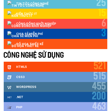
25
TIN TỨC CÔNG NGHỆ
15
KIẾN THỨC IT
6
CỘNG ĐỒNG KHỞI NGHIỆP
3
CHIA SẺ MIỄN PHÍ
ĐỒ HỌA THIẾT KẾ
CÔNG NGHỆ SỬ DỤNG
521
HTML5
515
CSS3
455
WORDPRESS
200
.NET
463
PHP