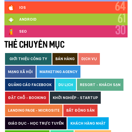
64
IOS
61
ANDROID
30
SEO
THẺ CHUYÊN MỤC
GIỚI THIỆU CÔNG TY
BÁN HÀNG
DỊCH VỤ
MẠNG XÃ HỘI
MARKETING AGENCY
QUẢNG CÁO FACEBOOK
DU LỊCH
RESORT - KHÁCH SẠN
ĐẶT CHỖ - BOOKING
KHỞI NGHIỆP - STARTUP
LANDING PAGE - MICROSITE
BẤT ĐỘNG SẢN
GIÁO DỤC - HỌC TRỰC TUYẾN
KHÁCH HÀNG NHẬT