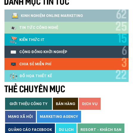
DANH MỤC TIN TỨC
62
KINH NGHIỆM ONLINE MARKETING
25
TIN TỨC CÔNG NGHỆ
15
KIẾN THỨC IT
6
CỘNG ĐỒNG KHỞI NGHIỆP
3
CHIA SẺ MIỄN PHÍ
22
ĐỒ HỌA THIẾT KẾ
THẺ CHUYÊN MỤC
GIỚI THIỆU CÔNG TY
BÁN HÀNG
DỊCH VỤ
MẠNG XÃ HỘI
MARKETING AGENCY
QUẢNG CÁO FACEBOOK
DU LỊCH
RESORT - KHÁCH SẠN