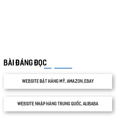
TƯ VẤN DU HỌC
VẬN TẢI
XÂY DỰNG
COPYRIGHT
BẢN QUYỀN
QUYỀN TÁC GIẢ
KẾ TOÁN
CHỈ PHẪU THUẬT
Y TẾ
TRANG SỨC
RAO VẶT
THỰC PHẨM CHỨC NĂNG
LANDING PAGE - HERBALGY
ONLINE MARKETING
BÀI ĐÁNG ĐỌC
Website đặt hàng Mỹ, Amazon, Ebay
Website nhập hàng Trung Quốc, Alibaba