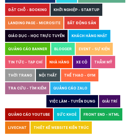
ĐẶT CHỖ - BOOKING
KHỞI NGHIỆP - STARTUP
LANDING PAGE - MICROSITE
BẤT ĐỘNG SẢN
GIÁO DỤC - HỌC TRỰC TUYẾN
KHÁCH HÀNG NHẬT
QUẢNG CÁO BANNER
BLOGGER
EVENT - SỰ KIỆN
TIN TỨC - TẠP CHÍ
NHÀ HÀNG
XE CỘ
THẪM MỸ
THỜI TRANG
NỘI THẤT
THỂ THAO - GYM
TRA CỨU - TÌM KIẾM
QUẢNG CÁO ZALO
THIẾT KẾ WEBSITE
VIỆC LÀM - TUYỂN DỤNG
GIẢI TRÍ
QUẢNG CÁO YOUTUBE
SỨC KHOẺ
FRONT END - HTML
LIVECHAT
THIẾT KẾ WEBSITE KIẾN TRÚC