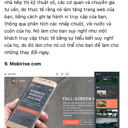
nhà tiếp thị kỹ thuật số, các cơ quan và chuyên gia
Mobile:
tư vấn, do thực tế rằng nó làm tăng trang web của
bạn, bằng cách ghi lại hành vi truy cập của bạn,
Tài khoản đã được
Mona Media
cung cấp cho quý
khách qua hệ thống SMS tự động. Nếu cần hỗ trợ thêm
xin vui lòng gọi
1900 636 648
thông qua phân tích các nhấp chuột, vòi nước và
cuộn của họ. Nó làm cho bạn suy nghĩ như một
khách truy cập thực tế bằng sự hiểu biết suy nghĩ
của họ, do đó làm cho nó có thể cho bạn để làm cho
những thay đổi ngay.
9. Mobirise.com