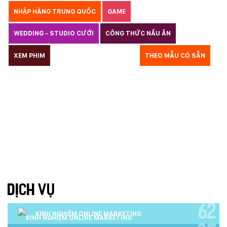
NHẬP HÀNG TRUNG QUỐC
GAME
WEDDING - STUDIO CƯỚI
CÔNG THỨC NẤU ĂN
LUẬT
XEM PHIM
GIÁO DỤC
THỦY SẢN
THEO MẪU CÓ SẴN
TƯ VẤN DU HỌC
VẬN TẢI
XÂY DỰNG
COPYRIGHT
BẢN QUYỀN
QUYỀN TÁC GIẢ
KẾ TOÁN
CHỈ PHẪU THUẬT
Y TẾ
TRANG SỨC
RAO VẶT
THỰC PHẨM CHỨC NĂNG
LANDING PAGE - HERBALGY
ONLINE MARKETING
DỊCH VỤ
62
KINH NGHIỆM ONLINE MARKETING