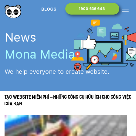
BLOGS
1900 636 648
News
Mona Media
We help everyone to create website.
Tạo website miến phí – Những công cụ hữu ích cho công việc
của bạn