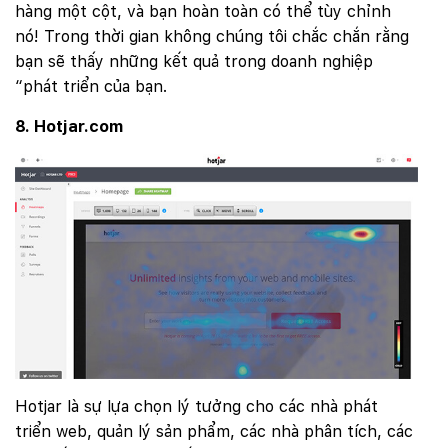
hàng một cột, và bạn hoàn toàn có thể tùy chỉnh
nó! Trong thời gian không chúng tôi chắc chắn rằng
bạn sẽ thấy những kết quả trong doanh nghiệp
“phát triển của bạn.
8. Hotjar.com
Hotjar là sự lựa chọn lý tưởng cho các nhà phát
Quý khách vui lòng đăng nhập vào hệ thống
quản lý dự án để theo dõi tiến độ.
triển web, quản lý sản phẩm, các nhà phân tích, các
Website:
quanly.mona.media