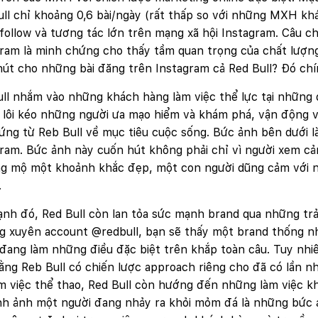
Website:
quanly.mona.media
ll chỉ khoảng 0,6 bài/ngày (rất thấp so với những MXH kh
Mobile:
follow và tương tác lớn trên mạng xã hội Instagram. Câu c
Tài khoản đã được
Mona Media
cung cấp cho quý khách qua hệ
ram là minh chứng cho thấy tầm quan trọng của chất lượng 
thống SMS tự động. Nếu cần hỗ trợ thêm xin vui lòng gọi
1900
636 648
út cho những bài đăng trên Instagram cả Red Bull? Đó ch
ll nhắm vào những khách hàng làm việc thể lực tại những 
 lôi kéo những người ưa mạo hiểm và khám phá, vận động 
ng từ Reb Bull về mục tiêu cuộc sống. Bức ảnh bên dưới là
ram. Bức ảnh này cuốn hút không phải chỉ vì người xem cả
g mộ một khoảnh khắc đẹp, một con người dũng cảm với nh
.
nh đó, Red Bull còn lan tỏa sức mạnh brand qua những trả
g xuyên account @redbull, bạn sẽ thấy một brand thống nh
đang làm những điều đặc biệt trên khắp toàn câu. Tuy nhiê
ằng Reb Bull có chiến lược approach riêng cho đã có lần 
m việc thể thao, Red Bull còn hướng đến những làm việc k
nh ảnh một người đang nhảy ra khỏi mỏm đá là những bức ả