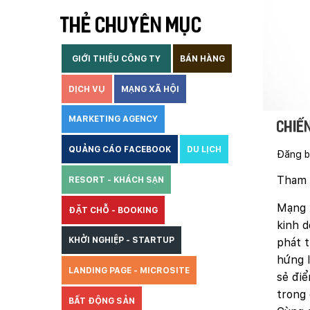
THẺ CHUYÊN MỤC
GIỚI THIỆU CÔNG TY
BÁN HÀNG
DỊCH VỤ
MẠNG XÃ HỘI
MARKETING AGENCY
Chiế
QUẢNG CÁO FACEBOOK
DU LỊCH
Đăng b
Tham 
RESORT - KHÁCH SẠN
Mạng x
ĐẶT CHỖ - BOOKING
kinh d
KHỞI NGHIỆP - STARTUP
phát t
hứng l
LANDING PAGE - MICROSITE
sẻ đi
trong 
BẤT ĐỘNG SẢN