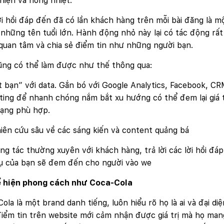
hiện và nồng nhiệt.
ời hồi đáp đến đã có lần khách hàng trên mỗi bài đăng là 
 những tên tuổi lớn. Hành động nhỏ này lại có tác động rấ
uan tâm và chia sẻ điểm tin như những người bạn.
ũng có thể làm được như thế thông qua:
 bạn” với data. Gắn bó với Google Analytics, Facebook, CR
ing để nhanh chóng nắm bắt xu hướng có thể đem lại giá t
dạng phù hợp.
ên cứu sâu về các sáng kiến và content quảng bá
g tác thường xuyên với khách hàng, trả lời các lời hồi đá
vụ của bạn sẽ đem đến cho người vào we
ể hiện phong cách như Coca-Cola
ola là một brand danh tiếng, luôn hiểu rõ họ là ai và đại d
iểm tin trên website mới cảm nhận được giá trị mà họ man