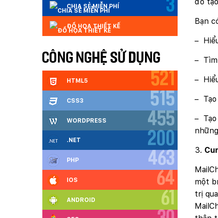
3
đó tạo
CHIA SẺ MIỄN PHÍ
Bạn c
ĐỒ HỌA THIẾT KẾ
– Hiểu
CÔNG NGHỆ SỬ DỤNG
– Tìm 
521
– Hiể
HTML5
515
– Tạo
CSS3
455
– Tạo
WORDPRESS
những
200
.NET
Cun
463
PHP
MailCh
64
IOS
một b
trị qu
61
ANDROID
MailCh