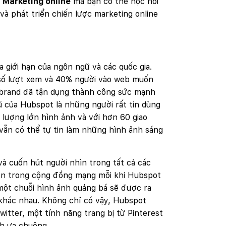
 Marketing online
mà bạn có thể học hỏi
à phát triển chiến lược marketing online
 giới hạn của ngôn ngữ và các quốc gia.
 số lượt xem và 40% người vào web muốn
 brand đã tận dụng thành công sức mạnh
ũ của Hubspot là những người rất tin dùng
 lượng lớn hình ảnh và với hơn 60 giao
vẫn có thể tự tin làm những hình ảnh sáng
à cuốn hút người nhìn trong tất cả các
yền trong cộng đồng mạng mỗi khi Hubspot
, một chuỗi hình ảnh quảng bá sẽ được ra
c khác nhau. Không chỉ có vậy, Hubspot
witter, một tính năng trang bị từ Pinterest
nh ưa chuộng.