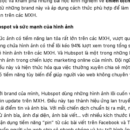
đọc và khám phá những bài học kinh nghiệm về
chiến dịch
ừ những brand này và áp dụng cách thức phù hợp để làm v
ạn trên các MXH.
spot và sức mạnh của hình ảnh
c ảnh có tiềm năng lan tỏa rất lớn trên các MXH, vượt qua
ng chứa hình ảnh có thể lôi kéo 94% lượt xem trong tổng
sẻ hình ảnh trên các MXH. Và Hubspot là một trong những
nh ảnh trong chiến lược marketing online của mình. Đội ng
ều này và hiện thức hóa qua việc thường xuyên chia sẻ một
ó tiềm năng tùy biến để giúp người vào web không chuyên 
i brand của mình, Hubspot dùng những hình ảnh lôi cuốn v
in update trên MXH. Điều này tạo thành hiệu ứng lan tru
ải điểm tin và ảnh bìa. Với mỗi chiến dịch chuẩn bị ra mắt
ừ ảnh bìa, ảnh đại diện, ảnh bài viết… với nhiều kích thướ
ận dụng tiềm năng “pin” từ các bài viết trên Facebook và T
yền người vào web chia sẻ nhanh chóng và lưu trữ hình ả