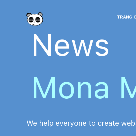
TRANG 
News
Mona M
We help everyone to create webs