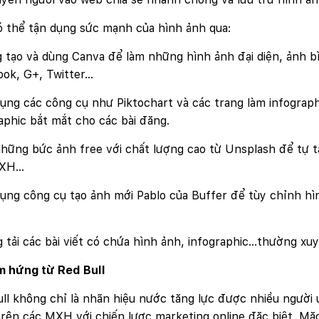
ó thể tận dụng sức mạnh của hình ảnh qua:
 tạo và dùng Canva để làm những hình ảnh đại diện, ảnh b
ook, G+, Twitter…
ụng các công cụ như Piktochart và các trang làm infograph
aphic bắt mắt cho các bài đăng.
những bức ảnh free với chất lượng cao từ Unsplash để tự
MXH…
ụng công cụ tạo ảnh mới Pablo của Buffer để tùy chỉnh hìn
 tải các bài viết có chứa hình ảnh, infographic…thường x
 hứng từ Red Bull
ll không chỉ là nhãn hiệu nước tăng lực được nhiều người 
Quý khách vui lòng đăng nhập vào hệ thống quản lý dự án
rên các MXH với chiến lược marketing online đặc biệt. Mặ
để theo dõi tiến độ.