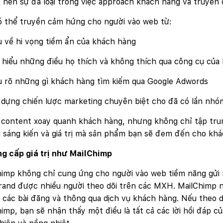
 nên sự đa loại trong việc approach khách hàng và truyền 
ó thể truyền cảm hứng cho người vào web từ:
 về hi vọng tiềm ẩn của khách hàng
hiểu những điều họ thích và không thích qua công cụ của
u rõ những gì khách hàng tìm kiếm qua Google Adwords
 dựng chiến lược marketing chuyên biệt cho đã có lần nhó
 content xoay quanh khách hàng, nhưng không chỉ tập tru
 sáng kiến và giá trị mà sản phẩm bạn sẽ đem đến cho kh
g cấp giá trị như MailChimp
imp không chỉ cung ứng cho người vào web tiềm năng gửi 
rand được nhiều người theo dõi trên các MXH. MailChimp 
a các bài đăng và thông qua dịch vụ khách hàng. Nếu theo 
imp, bạn sẽ nhận thấy một điều là tất cả các lời hồi đáp 