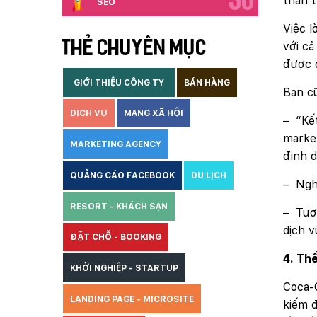
30
thân t
SEO
Việc l
THẺ CHUYÊN MỤC
với cả
được q
GIỚI THIỆU CÔNG TY
BÁN HÀNG
Bạn c
DỊCH VỤ
MẠNG XÃ HỘI
– “Kết
market
MARKETING AGENCY
định 
QUẢNG CÁO FACEBOOK
DU LỊCH
– Nghi
RESORT - KHÁCH SẠN
– Tươn
dịch 
ĐẶT CHỖ - BOOKING
4. Th
KHỞI NGHIỆP - STARTUP
Coca-C
LANDING PAGE - MICROSITE
kiếm đ