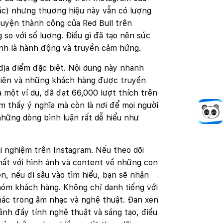
ác) nhưng thương hiệu này vẫn có lượng
huyện thành công của Red Bull trên
so với số lượng. Điều gì đã tạo nên sức
ính là hành động và truyền cảm hứng.
địa điểm đặc biệt. Nội dung này nhanh
viên và những khách hàng được truyền
 một ví dụ, đã đạt 66,000 lượt thích trên
m thấy ý nghĩa mà còn là nơi để mọi người
Theo 
ững dòng bình luận rất dễ hiểu như
i nghiệm trên Instagram. Nếu theo dõi
ất với hình ảnh và content về những con
n, nếu đi sâu vào tìm hiểu, bạn sẽ nhận
nhóm khách hàng. Không chỉ danh tiếng với
hác trong âm nhạc và nghệ thuật. Đan xen
nh đầy tính nghệ thuật và sáng tạo, điều