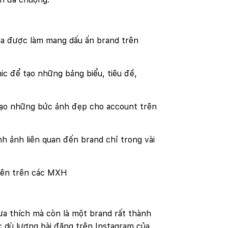
ìa được làm mang dấu ấn brand trên
ic để tạo những bảng biểu, tiêu đề,
 tạo những bức ảnh đẹp cho account trên
h ảnh liên quan đến brand chỉ trong vài
uyên trên các MXH
ưa thích mà còn là một brand rất thành
c dù lượng bài đăng trên Instagram của