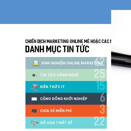
Chiến dịch Marketing Online mê hoặc các mạng xã hộ
DANH MỤC TIN TỨC
62
KINH NGHIỆM ONLINE MARKETING
25
TIN TỨC CÔNG NGHỆ
15
KIẾN THỨC IT
6
CỘNG ĐỒNG KHỞI NGHIỆP
3
CHIA SẺ MIỄN PHÍ
22
ĐỒ HỌA THIẾT KẾ