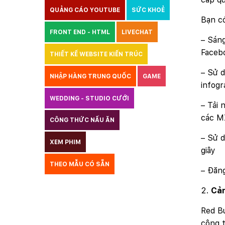
QUẢNG CÁO YOUTUBE
SỨC KHOẺ
Bạn c
FRONT END - HTML
LIVECHAT
– Sáng
Faceb
THIẾT KẾ WEBSITE KIẾN TRÚC
– Sử d
NHẬP HÀNG TRUNG QUỐC
GAME
infogr
WEDDING - STUDIO CƯỚI
– Tải 
các 
CÔNG THỨC NẤU ĂN
LUẬT
– Sử d
XEM PHIM
GIÁO DỤC
THỦY SẢN
giây
THEO MẪU CÓ SẴN
TƯ VẤN DU HỌC
– Đăng
VẬN TẢI
XÂY DỰNG
COPYRIGHT
Cảm
BẢN QUYỀN
QUYỀN TÁC GIẢ
Red Bu
công t