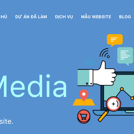
CHỦ
DỰ ÁN ĐÃ LÀM
DỊCH VỤ
MẪU WEBSITE
BLOG
edia
ite.