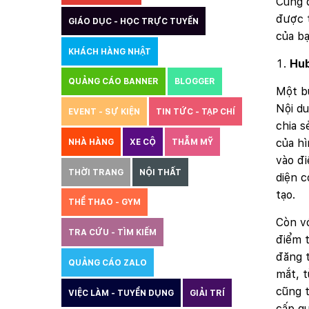
Cùng 
được t
GIÁO DỤC - HỌC TRỰC TUYẾN
của b
KHÁCH HÀNG NHẬT
Hub
QUẢNG CÁO BANNER
BLOGGER
Một bứ
Nội du
EVENT - SỰ KIỆN
TIN TỨC - TẠP CHÍ
chia 
của hì
NHÀ HÀNG
XE CỘ
THẪM MỸ
vào đi
THỜI TRANG
NỘI THẤT
diện c
tạo.
THỂ THAO - GYM
Còn vớ
TRA CỨU - TÌM KIẾM
điểm t
đăng t
QUẢNG CÁO ZALO
THIẾT KẾ WEBSITE
mắt, t
cũng t
VIỆC LÀM - TUYỂN DỤNG
GIẢI TRÍ
cấp qu