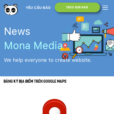
YÊU CẦU BÁO GIÁ
1900 636 648
News
Mona Media
We help everyone to create website.
Đăng ký địa điểm trên Google Maps