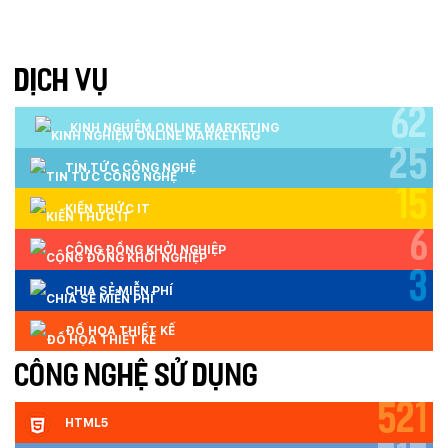
ONLINE MARKETING
DỊCH VỤ
62
KINH NGHIỆM ONLINE MARKETING
25
TIN TỨC CÔNG NGHỆ
15
KIẾN THỨC IT
6
CỘNG ĐỒNG KHỞI NGHIỆP
3
CHIA SẺ MIỄN PHÍ
ĐỒ HỌA THIẾT KẾ
CÔNG NGHỆ SỬ DỤNG
521
HTML5