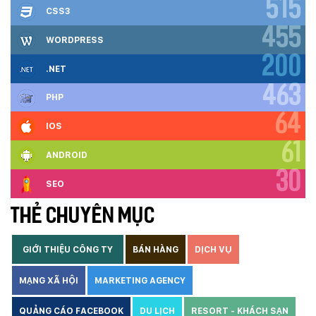
515
CSS3
455
WORDPRESS
200
.NET
463
PHP
64
IOS
61
ANDROID
30
SEO
THẺ CHUYÊN MỤC
GIỚI THIỆU CÔNG TY
BÁN HÀNG
DỊCH VỤ
MẠNG XÃ HỘI
MARKETING AGENCY
QUẢNG CÁO FACEBOOK
DU LỊCH
RESORT - KHÁCH SẠN