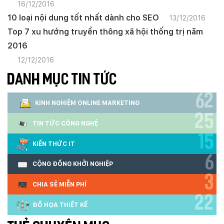
16/12/2016
10 loại nội dung tốt nhất dành cho SEO
13/12/2016
Top 7 xu hướng truyền thông xã hội thống trị năm
2016
12/12/2016
DANH MỤC TIN TỨC
62
KINH NGHIỆM ONLINE MARKETING
25
TIN TỨC CÔNG NGHỆ
15
KIẾN THỨC IT
6
CỘNG ĐỒNG KHỞI NGHIỆP
3
CHIA SẺ MIỄN PHÍ
22
ĐỒ HỌA THIẾT KẾ
Quý khách vui lòng đăng nhập vào hệ thống
quản lý dự án để theo dõi tiến độ.
Website:
quanly.mona.media