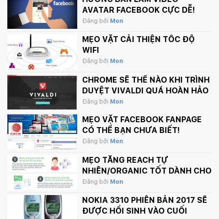
AVATAR FACEBOOK CỰC DỄ!
Đăng bởi
Mon
MẸO VẶT CẢI THIỆN TỐC ĐỘ
WIFI
Đăng bởi
Mon
CHROME SẼ THẾ NÀO KHI TRÌNH
DUYỆT VIVALDI QUÁ HOÀN HẢO
Đăng bởi
Mon
MẸO VẶT FACEBOOK FANPAGE
CÓ THỂ BẠN CHƯA BIẾT!
Đăng bởi
Mon
MẸO TĂNG REACH TỰ
NHIÊN/ORGANIC TỐT DÀNH CHO
FANPAGE CỦA BẠN
Đăng bởi
Mon
NOKIA 3310 PHIÊN BẢN 2017 SẼ
ĐƯỢC HỒI SINH VÀO CUỐI