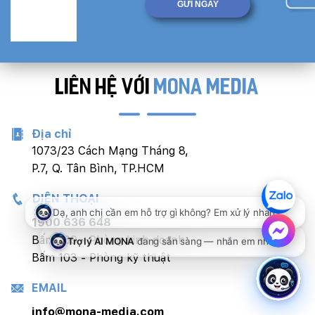
LIÊN HỆ VỚI
MONA MEDIA
Địa chỉ
1073/23 Cách Mạng Tháng 8,
P.7, Q. Tân Bình, TP.HCM
ĐIỆN THOẠI
1900 636 648
Bấm 109 - Phòng kinh doanh
Bấm 103 - Phòng kỹ thuật
EMAIL
info@mona-media.com