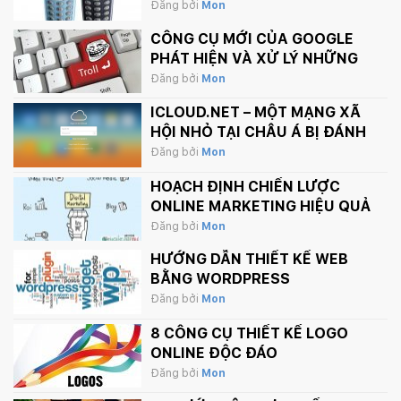
THÁNG 2 NÀY
Đăng bởi
Mon
CÔNG CỤ MỚI CỦA GOOGLE
PHÁT HIỆN VÀ XỬ LÝ NHỮNG
BÌNH LUẬN PHẢN CẢM TRÊN
Đăng bởi
Mon
INTERNET
ICLOUD.NET – MỘT MẠNG XÃ
HỘI NHỎ TẠI CHÂU Á BỊ ĐÁNH
SẬP BỞI APPLE.
Đăng bởi
Mon
HOẠCH ĐỊNH CHIẾN LƯỢC
ONLINE MARKETING HIỆU QUẢ
Đăng bởi
Mon
HƯỚNG DẪN THIẾT KẾ WEB
BẰNG WORDPRESS
Đăng bởi
Mon
8 CÔNG CỤ THIẾT KẾ LOGO
ONLINE ĐỘC ĐÁO
Đăng bởi
Mon