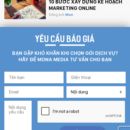
10 BƯỚC XÂY DỰNG KẾ HOẠCH
MARKETING ONLINE
Đăng bởi
Mon
YÊU CẦU BÁO GIÁ
BẠN GẶP KHÓ KHĂN KHI CHỌN GÓI DỊCH VỤ?
HÃY ĐỂ MONA MEDIA TƯ VẤN CHO BẠN