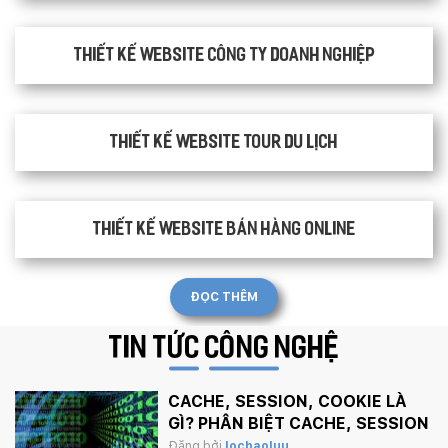
Thiết kế website công ty doanh nghiệp
Thiết kế website tour du lịch
Thiết kế website bán hàng Online
ĐỌC THÊM
TIN TỨC
CÔNG NGHỆ
CACHE, SESSION, COOKIE LÀ
GÌ? PHÂN BIỆT CACHE, SESSION
VÀ COOKIE
Đăng bởi
locbaoluu