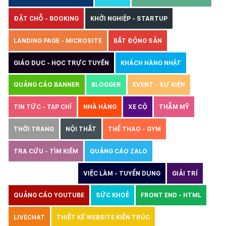
ĐẶT CHỖ - BOOKING
KHỞI NGHIỆP - STARTUP
LANDING PAGE - MICROSITE
BẤT ĐỘNG SẢN
GIÁO DỤC - HỌC TRỰC TUYẾN
KHÁCH HÀNG NHẬT
QUẢNG CÁO BANNER
BLOGGER
EVENT - SỰ KIỆN
TIN TỨC - TẠP CHÍ
NHÀ HÀNG
XE CỘ
THẪM MỸ
THỜI TRANG
NỘI THẤT
THỂ THAO - GYM
TRA CỨU - TÌM KIẾM
QUẢNG CÁO ZALO
THIẾT KẾ WEBSITE
VIỆC LÀM - TUYỂN DỤNG
GIẢI TRÍ
QUẢNG CÁO YOUTUBE
SỨC KHOẺ
FRONT END - HTML
LIVECHAT
THIẾT KẾ WEBSITE KIẾN TRÚC