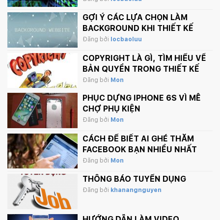
GỢI Ý CÁC LỰA CHỌN LÀM
BACKGROUND KHI THIẾT KẾ
WEBSITE
Đăng bởi
locbaoluu
COPYRIGHT LÀ GÌ, TÌM HIỂU VỀ
BẢN QUYỀN TRONG THIẾT KẾ
Đăng bởi
Mon
PHỤC DỰNG IPHONE 6S VÌ MÊ
CHỢ PHỤ KIỆN
Đăng bởi
Mon
CÁCH ĐỂ BIẾT AI GHÉ THĂM
FACEBOOK BẠN NHIỀU NHẤT
Đăng bởi
Mon
THÔNG BÁO TUYỂN DỤNG
Đăng bởi
khanangnguyen
HƯỚNG DẪN LÀM VIDEO