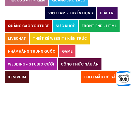
TRA CỨU - TÌM KIẾM
QUẢNG CÁO ZALO
THIẾT KẾ WEBSITE
VIỆC LÀM - TUYỂN DỤNG
GIẢI TRÍ
QUẢNG CÁO YOUTUBE
SỨC KHOẺ
FRONT END - HTML
LIVECHAT
THIẾT KẾ WEBSITE KIẾN TRÚC
NHẬP HÀNG TRUNG QUỐC
GAME
WEDDING - STUDIO CƯỚI
CÔNG THỨC NẤU ĂN
LUẬT
XEM PHIM
GIÁO DỤC
THỦY SẢN
THEO MẪU CÓ SẴN
TƯ VẤN DU HỌC
VẬN TẢI
XÂY DỰNG
COPYRIGHT
BẢN QUYỀN
QUYỀN TÁC GIẢ
KẾ TOÁN
CHỈ PHẪU THUẬT
Y TẾ
TRANG SỨC
RAO VẶT
THỰC PHẨM CHỨC NĂNG
LANDING PAGE - HERBALGY