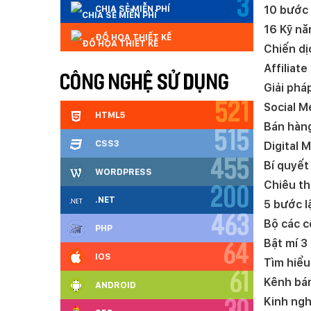
3
10 bước 
CHIA SẺ MIỄN PHÍ
16 Kỹ nă
ĐỒ HỌA THIẾT KẾ
Chiến dị
Affiliate
CÔNG NGHỆ SỬ DỤNG
Giải phá
Social Me
521
HTML5
Bán hàng
515
CSS3
Digital 
455
Bí quyết
WORDPRESS
Chiêu th
200
.NET
5 bước l
463
Bộ các c
PHP
Bật mí 3
64
IOS
Tìm hiểu
61
Kênh bán
ANDROID
Kinh ngh