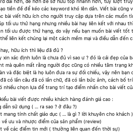
d dài hơn, dễ hơn để sở hữu top nhanh hơn, tuy lượt truy
ạo tiền đề để kéo các keyword khó lên dần. Viết bài cũng
ác bài viết hữu ích cho người truy cập dựa trên các muốn t
úp tối ưu thứ hạng nhưng nhiều bài hay liên kết với nhau t
n tối ưu được thứ hạng, do vậy nếu bạn muốn bài viết tốt th
thể liên kết chúng lại một cách mềm mại và điều dẫn đến c
 hay, hữu ích thì liệu đã đủ ?
y xin xác định luôn là chưa đủ vì sao ư ? đó là cái đẹp của
t mà quên mất rằng người đọc cũng có nhiều tâm trạng khi 
àn và đặc biệt là họ luôn đưa ra sự đối chiếu, vậy nên bạn
đã có lần câu đã có lần chữ, đã có lần bức ảnh, cách bố tr
ó nhiều chọn lựa để trang trí tạo điểm nhấn cho bài viết củ
kiểu bài viết được nhiều khách hàng đánh giá cao :
dẫn sử dụng ( … ra sao ? ở đâu ?)
ết mang tính chất giáo dục ( … là gì ? lời khuyên cho khách )
i về ưu và nhược điểm của sản phẩm (review)
ết về các điểm tin mới ( thường liên quan đến thời sự)