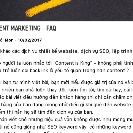
ent Marketing – FAQ
ởi
Mon
-
10/02/2017
khảo các dịch vụ
thiết kế website
,
dịch vụ SEO
,
lập trìn
o người ta luôn nhắc tới “Content is King” – không phải tì
a trẻ luôn coi backlink là yếu tố quan trọng hơn content ?
i bạn tự mình viết bài, bạn mới hiểu được giá trị của nó 
t nhiên bạn phải luôn thay đổi, luôn tìm tòi, tìm cái hay, c
c bài viết đều hướng đến khách hàng thì chỉ cần chăm chỉ 
hàng của bạn đang mong chờ điều gì khi ghé đến website 
ếm thì hẳn họ sẽ tìm đến dịch vụ của bạn.
chán viết chê nhưng hiệu quả vẫn không được như mong m
ài nó cũng giống như SEO keyword vậy, có những keyword 