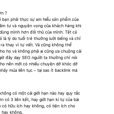
ơn ?
hì bạn phải thực sự am hiểu sản phẩm của
tâm tư và nguyện vọng của khách hàng khi
dùng mình hơn đối thủ của mình. Tất cả
 là lý do tuổi trẻ thường lười biếng và chỉ
a thay vì tự viết. Và cũng không thể
cho họ và không phải ai cũng ưa chuộng cái
giờ đây dạy SEO người ta thường chỉ nói
u cho nên mới có nhiều chuyện dở khóc dở
ảy múa liên tục – tại sao ít backlink mà
 không có một cái giới hạn nào hay quy tắc
n có 3 liên kết, hay giới hạn kí tự của bài
ạn có hữu ích hay không, có tiện ích cho
n hay không.