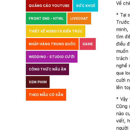
Về chế
QUẢNG CÁO YOUTUBE
SỨC KHOẺ
* Tại 
FRONT END - HTML
LIVECHAT
Trước 
minh, 
THIẾT KẾ WEBSITE KIẾN TRÚC
tìm đế
điều đ
NHẬP HÀNG TRUNG QUỐC
GAME
muốn c
WEDDING - STUDIO CƯỚI
trách 
nghề n
CÔNG THỨC NẤU ĂN
LUẬT
qua lo
cười n
XEM PHIM
GIÁO DỤC
THỦY SẢN
lên to
THEO MẪU CÓ SẴN
TƯ VẤN DU HỌC
* Vậy 
Cũng x
VẬN TẢI
XÂY DỰNG
COPYRIGHT
nào cụ
viết, 
BẢN QUYỀN
QUYỀN TÁC GIẢ
người 