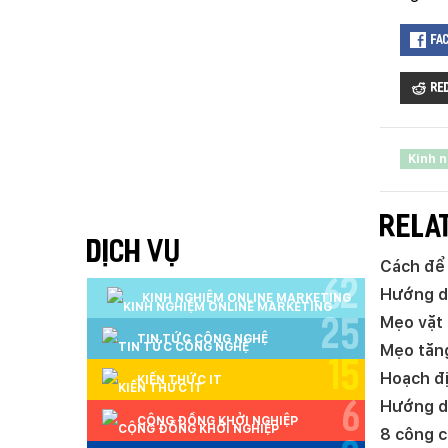
KẾ TOÁN
CHỈ PHẪU THUẬT
Y TẾ
Fa
TRANG SỨC
RAO VẶT
Re
THỰC PHẨM CHỨC NĂNG
LANDING PAGE - HERBALGY
Kinh 
ONLINE MARKETING
RELA
DỊCH VỤ
Cách để 
62
Hướng dẫ
KINH NGHIỆM ONLINE MARKETING
Mẹo vặt 
25
TIN TỨC CÔNG NGHỆ
Mẹo tăng
15
Hoạch đị
KIẾN THỨC IT
Hướng d
6
CỘNG ĐỒNG KHỞI NGHIỆP
8 công c