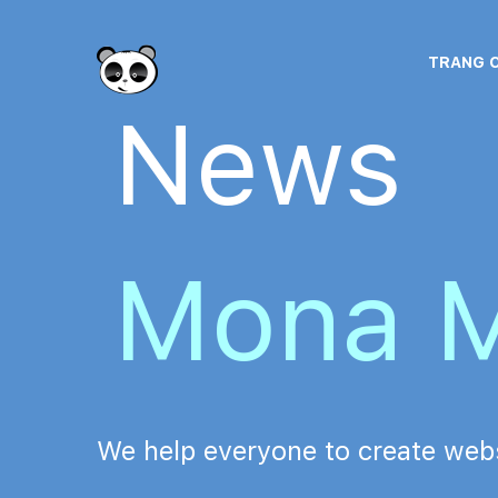
TRANG 
News
Mona M
We help everyone to create webs