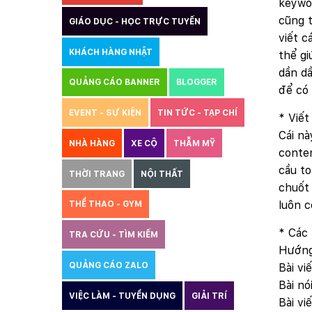
keywor
cũng t
GIÁO DỤC - HỌC TRỰC TUYẾN
viết c
KHÁCH HÀNG NHẬT
thể gi
dần dầ
QUẢNG CÁO BANNER
BLOGGER
để có 
EVENT - SỰ KIỆN
TIN TỨC - TẠP CHÍ
* Viết
Cái nà
NHÀ HÀNG
XE CỘ
THẪM MỸ
conten
cầu to
THỜI TRANG
NỘI THẤT
chuốt 
luôn c
THỂ THAO - GYM
* Các 
TRA CỨU - TÌM KIẾM
Hướng 
QUẢNG CÁO ZALO
THIẾT KẾ WEBSITE
Bài vi
Bài nó
VIỆC LÀM - TUYỂN DỤNG
GIẢI TRÍ
Bài vi