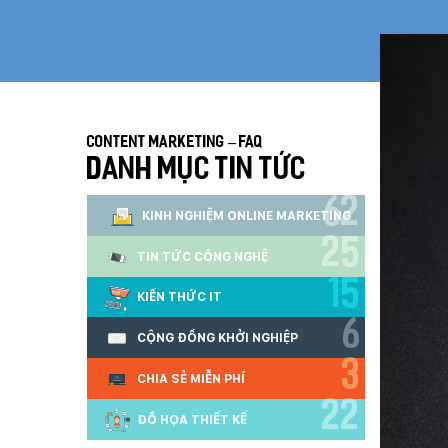
Content Marketing – FAQ
DANH MỤC TIN TỨC
62
KINH NGHIỆM ONLINE MARKETING
25
TIN TỨC CÔNG NGHỆ
15
KIẾN THỨC IT
6
CỘNG ĐỒNG KHỞI NGHIỆP
3
CHIA SẺ MIỄN PHÍ
22
ĐỒ HỌA THIẾT KẾ