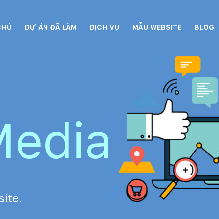
CHỦ
DỰ ÁN ĐÃ LÀM
DỊCH VỤ
MẪU WEBSITE
BLOG
edia
ite.