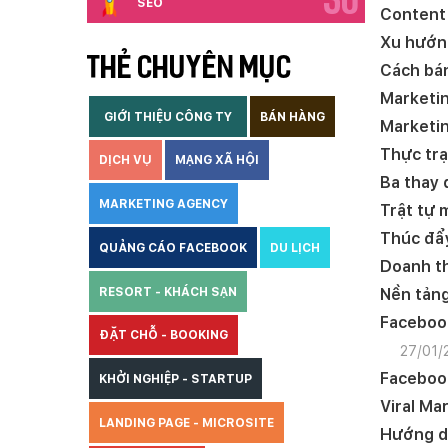
30
SEO
Content 
Xu hướng
THẺ CHUYÊN MỤC
Cách bán
Marketin
GIỚI THIỆU CÔNG TY
BÁN HÀNG
Marketing
Thực trạ
DỊCH VỤ
MẠNG XÃ HỘI
Ba thay 
MARKETING AGENCY
Trật tự 
Thúc đẩy
QUẢNG CÁO FACEBOOK
DU LỊCH
Doanh th
Nền tảng
RESORT - KHÁCH SẠN
Facebook
ĐẶT CHỖ - BOOKING
27/01/
Facebook
KHỞI NGHIỆP - STARTUP
Viral Ma
LANDING PAGE - MICROSITE
Hướng dẫ