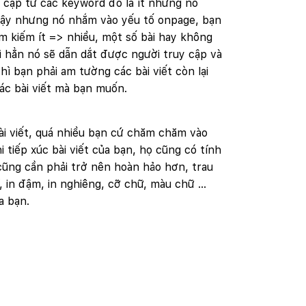
 cập từ các keyword đó là ít nhưng nó
 vậy nhưng nó nhắm vào yếu tố onpage, bạn
ìm kiếm ít => nhiều, một số bài hay không
hì hẳn nó sẽ dẫn dắt được người truy cập và
ì bạn phải am tường các bài viết còn lại
ác bài viết mà bạn muốn.
 bài viết, quá nhiều bạn cứ chăm chăm vào
tiếp xúc bài viết của bạn, họ cũng có tính
 cũng cần phải trở nên hoàn hảo hơn, trau
í, in đậm, in nghiêng, cỡ chữ, màu chữ …
a bạn.