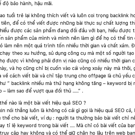
 độ bảo hành, hậu mãi.
sao tuổi trẻ lại không thích viết và luôn coi trọng backlink h
tiên, để có thể viết được những bài thực sự chất lượng t
hiểu được các sản phẩm đang đối đầu với bạn, hiểu được 
n sản phẩm của mình và mình nên làm gì để họ có thể tin 
ó làm nên một quá trình tốn nhiều thời gian và chất xám. Đó
hạy theo xu hướng, sủ dụng công cụ mà một số người tạo r
họ được vì không phải đơn vị nào cũng có nhiều thời gian 
ày, và họ cũng chỉ bị cuốn vào cái vòng xoáy này mà thôi, 
a về cách viết bài và chỉ tập trung cho offpage là chủ yế
hư ” backlink nhiều mà thứ hạng không tăng – keyword bị nh
p – làm sao để vượt qua đối thủ …..” .
thế nào là một bài viết hiệu quả SEO ?
in nói thẳng luôn là không có cái gì gọi là hiệu quả SEO cả,
 thể cho bài viết, ví dụ : người ta thường bảo bài viết chỉ nê
hay tỉ lệ keyword trong bài viết …. Mà chỉ có bài viết của b
Quý khách vui lòng đăng nhập vào hệ thống quản lý dự án
truy cập hay không và có thể giữ chân họ lâu trên web bạ
để theo dõi tiến độ.