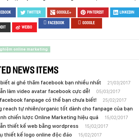
Website:
quanly.mona.media
cebook
Twitter
Google+
Pinterest
LinkedIn
Mobile:
Tài khoản đã được
Mona Media
cung cấp cho quý khách qua hệ
facebook
google
thống SMS tự động. Nếu cần hỗ trợ thêm xin vui lòng gọi
1900
636 648
ddit
Weibo
nghiệm online marketing
TED NEWS ITEMS
biết ai ghé thăm facebook bạn nhiều nhất
21/03/2017
n làm video avatar facebook cực dễ!
05/03/2017
facebook fanpage có thể bạn chưa biết!
25/02/2017
 reach tự nhiên/organic tốt dành cho fanpage của bạn
nh chiến lược Online Marketing hiệu quả
15/02/2017
ẫn thiết kế web bằng wordpress
15/02/2017
ụ thiết kế logo online độc đáo
15/02/2017