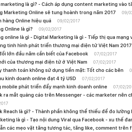
marketing là gì? - Cách áp dụng content marketing vào 
 Marketing Online sẽ tung hoành trong năm 2017
09/0
 hàng Online hiệu quả
09/02/2017
g Online là gì?
09/02/2017
 online là gì - Digital Marketing là gì - Tiếp thị qua mạng
ng tinh hình phát triển thương mại điện tử Việt Nam 2017
đổi lớn đầu năm cần biết của Facebook
07/02/2017
mới của thương mại điện tử ở Việt Nam
07/02/2017
 thanh toán không sử dụng tiền mặt: Tốt cho các bên
0
u kinh doanh online đạt 4 tỷ USD
07/02/2017
 mobile phát triển đẩy mạnh kinh doanh online
07/02/20
 ra mắt quảng cáo trên Messenger - các marketer nên ch
2017
 Reach là gì? - Thành phần không thể thiếu để đo lường 
rketing là gì - Tạo nội dung Viral qua Facebook - xu thế đ
n các mẹo vặt tăng tương tác, tăng like, comment trên 