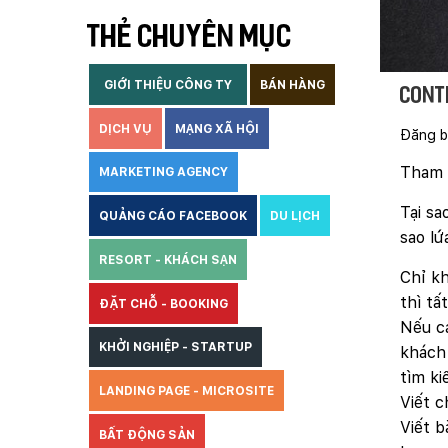
THẺ CHUYÊN MỤC
GIỚI THIỆU CÔNG TY
BÁN HÀNG
Cont
DỊCH VỤ
MẠNG XÃ HỘI
Đăng b
Tham 
MARKETING AGENCY
Tại sa
QUẢNG CÁO FACEBOOK
DU LỊCH
sao lứ
RESORT - KHÁCH SẠN
Chỉ kh
thì tấ
ĐẶT CHỖ - BOOKING
Nếu cá
KHỞI NGHIỆP - STARTUP
khách 
tìm ki
LANDING PAGE - MICROSITE
Viết 
Viết b
BẤT ĐỘNG SẢN