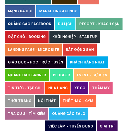
MẠNG XÃ HỘI
MARKETING AGENCY
QUẢNG CÁO FACEBOOK
DU LỊCH
RESORT - KHÁCH SẠN
ĐẶT CHỖ - BOOKING
KHỞI NGHIỆP - STARTUP
LANDING PAGE - MICROSITE
BẤT ĐỘNG SẢN
GIÁO DỤC - HỌC TRỰC TUYẾN
KHÁCH HÀNG NHẬT
QUẢNG CÁO BANNER
BLOGGER
EVENT - SỰ KIỆN
TIN TỨC - TẠP CHÍ
NHÀ HÀNG
XE CỘ
THẪM MỸ
THỜI TRANG
NỘI THẤT
THỂ THAO - GYM
TRA CỨU - TÌM KIẾM
QUẢNG CÁO ZALO
THIẾT KẾ WEBSITE
VIỆC LÀM - TUYỂN DỤNG
GIẢI TRÍ