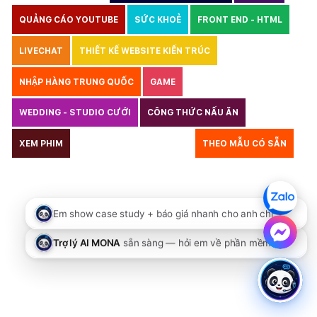
QUẢNG CÁO YOUTUBE
SỨC KHOẺ
FRONT END - HTML
LIVECHAT
THIẾT KẾ WEBSITE KIẾN TRÚC
NHẬP HÀNG TRUNG QUỐC
GAME
WEDDING - STUDIO CƯỚI
CÔNG THỨC NẤU ĂN
LUẬT
XEM PHIM
GIÁO DỤC
THỦY SẢN
THEO MẪU CÓ SẴN
TƯ VẤN DU HỌC
VẬN TẢI
XÂY DỰNG
COPYRIGHT
BẢN QUYỀN
QUYỀN TÁC GIẢ
KẾ TOÁN
CHỈ PHẪU THUẬT
Y TẾ
TRANG SỨC
RAO VẶT
THỰC PHẨM CHỨC NĂNG
LANDING PAGE - HERBALGY
ONLINE MARKETING