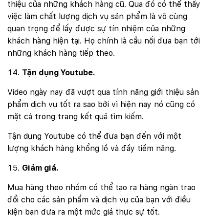
thiệu của những khách hàng cũ. Qua đó có thể thấy
Mobile:
việc làm chất lượng dịch vụ sản phẩm là vô cùng
quan trọng để lấy được sự tín nhiệm của những
Tài khoản đã được
Mona Media
cung cấp cho quý
khách qua hệ thống SMS tự động. Nếu cần hỗ trợ thêm
khách hàng hiện tại. Họ chính là cầu nối đưa bạn tới
xin vui lòng gọi
1900 636 648
những khách hàng tiếp theo.
Tận dụng Youtube.
Video ngày nay đã vượt qua tính năng giới thiệu sản
phẩm dịch vụ tốt ra sao bởi vì hiện nay nó cũng có
mặt cả trong trang kết quả tìm kiếm.
Tận dụng Youtube có thể đưa bạn đến với một
lượng khách hàng khổng lồ và đầy tiềm năng.
Giảm giá.
Mua hàng theo nhóm có thể tạo ra hàng ngàn trao
đổi cho các sản phẩm và dịch vụ của bạn với điều
kiện bạn đưa ra một mức giá thực sự tốt.