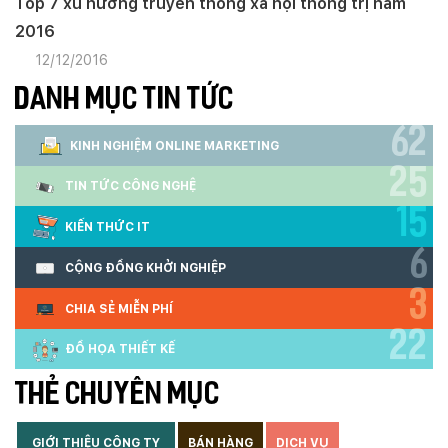
Top 7 xu hướng truyền thông xã hội thống trị năm
2016
12/12/2016
DANH MỤC TIN TỨC
62
KINH NGHIỆM ONLINE MARKETING
25
TIN TỨC CÔNG NGHỆ
15
KIẾN THỨC IT
6
CỘNG ĐỒNG KHỞI NGHIỆP
3
CHIA SẺ MIỄN PHÍ
22
ĐỒ HỌA THIẾT KẾ
THẺ CHUYÊN MỤC
GIỚI THIỆU CÔNG TY
BÁN HÀNG
DỊCH VỤ