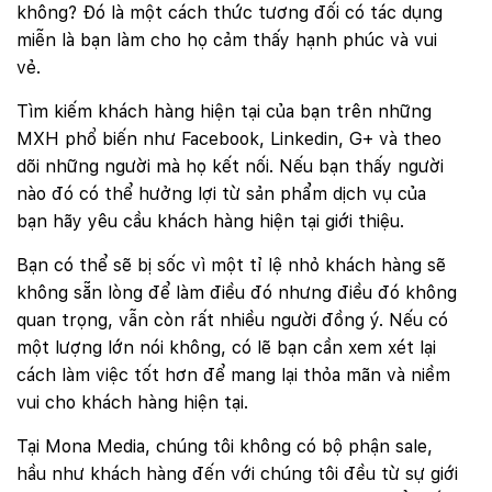
không? Đó là một cách thức tương đối có tác dụng
miễn là bạn làm cho họ cảm thấy hạnh phúc và vui
vẻ.
Tìm kiếm khách hàng hiện tại của bạn trên những
MXH phổ biến như Facebook, Linkedin, G+ và theo
dõi những người mà họ kết nối. Nếu bạn thấy người
nào đó có thể hưởng lợi từ sản phẩm dịch vụ của
bạn hãy yêu cầu khách hàng hiện tại giới thiệu.
Bạn có thể sẽ bị sốc vì một tỉ lệ nhỏ khách hàng sẽ
không sẵn lòng để làm điều đó nhưng điều đó không
quan trọng, vẫn còn rất nhiều người đồng ý. Nếu có
một lượng lớn nói không, có lẽ bạn cần xem xét lại
cách làm việc tốt hơn để mang lại thỏa mãn và niềm
vui cho khách hàng hiện tại.
Tại Mona Media, chúng tôi không có bộ phận sale,
Quý khách vui lòng đăng nhập vào hệ thống
quản lý dự án để theo dõi tiến độ.
hầu như khách hàng đến với chúng tôi đều từ sự giới
Website:
quanly.mona.media