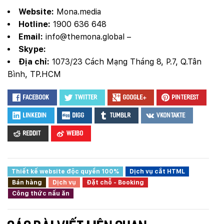
Website:
Mona.media
Hotline:
1900 636 648
Email:
info@themona.global
–
Skype:
Địa chỉ:
1073/23 Cách Mạng Tháng 8, P.7, Q.Tân
Bình, TP.HCM
Facebook
Twitter
Google+
Pinterest
LinkedIn
Digg
Tumblr
VKontakte
Reddit
Weibo
Thiết kế website độc quyền 100%
Dịch vụ cắt HTML
Bán hàng
Dịch vụ
Đặt chỗ - Booking
Công thức nấu ăn