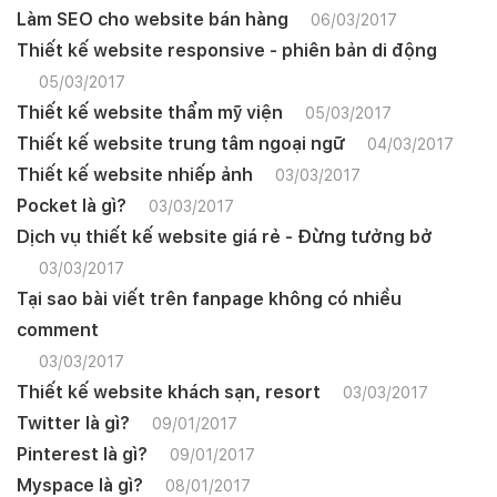
Làm SEO cho website bán hàng
Mobile:
06/03/2017
Thiết kế website responsive - phiên bản di động
Tài khoản đã được
Mona Media
cung cấp cho quý
khách qua hệ thống SMS tự động. Nếu cần hỗ trợ thêm
05/03/2017
xin vui lòng gọi
1900 636 648
Thiết kế website thẩm mỹ viện
05/03/2017
Thiết kế website trung tâm ngoại ngữ
04/03/2017
Thiết kế website nhiếp ảnh
03/03/2017
Pocket là gì?
03/03/2017
Dịch vụ thiết kế website giá rẻ - Đừng tưởng bở
03/03/2017
Tại sao bài viết trên fanpage không có nhiều
comment
03/03/2017
Thiết kế website khách sạn, resort
03/03/2017
Twitter là gì?
09/01/2017
Pinterest là gì?
09/01/2017
Myspace là gì?
08/01/2017