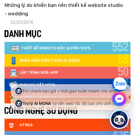
Những lý do khiến bạn nên thiết kế website studio
- wedding
22/03/2016
DANH MỤC
552
THIẾT KẾ WEBSITE ĐỘC QUYỀN 100%
88
PHẦN MỀM ĐIỆN THOẠI DI ĐỘNG
50
LẬP TRÌNH WEB-APP
301
DỊCH VỤ CẮT HTML
MARKETING ONLINE SEO
CÔNG NGHỆ SỬ DỤNG
521
HTML5