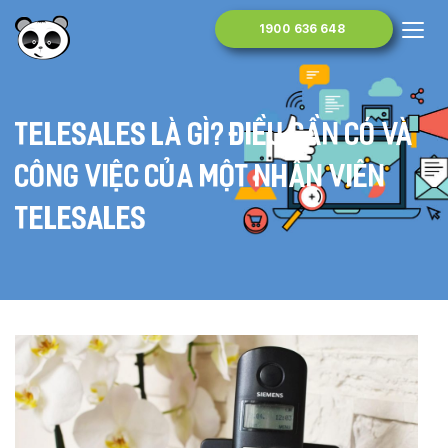
1900 636 648
Telesales là gì? Điều cần có và
công việc của một nhân viên
telesales