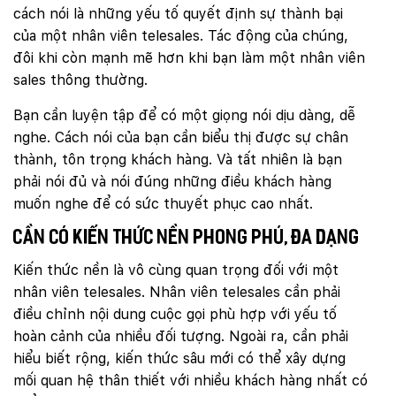
cách nói là những yếu tố quyết định sự thành bại
của một nhân viên telesales. Tác động của chúng,
đôi khi còn mạnh mẽ hơn khi bạn làm một nhân viên
sales thông thường.
Bạn cần luyện tập để có một giọng nói dịu dàng, dễ
nghe. Cách nói của bạn cần biểu thị được sự chân
thành, tôn trọng khách hàng. Và tất nhiên là bạn
phải nói đủ và nói đúng những điều khách hàng
muốn nghe để có sức thuyết phục cao nhất.
Cần có kiến thức nền phong phú, đa dạng
Kiến thức nền là vô cùng quan trọng đối với một
nhân viên telesales. Nhân viên telesales cần phải
điều chỉnh nội dung cuộc gọi phù hợp với yếu tố
hoàn cảnh của nhiều đối tượng. Ngoài ra, cần phải
hiểu biết rộng, kiến thức sâu mới có thể xây dựng
Quý khách vui lòng đăng nhập vào hệ thống
quản lý dự án để theo dõi tiến độ.
mối quan hệ thân thiết với nhiều khách hàng nhất có
Website:
quanly.mona.media