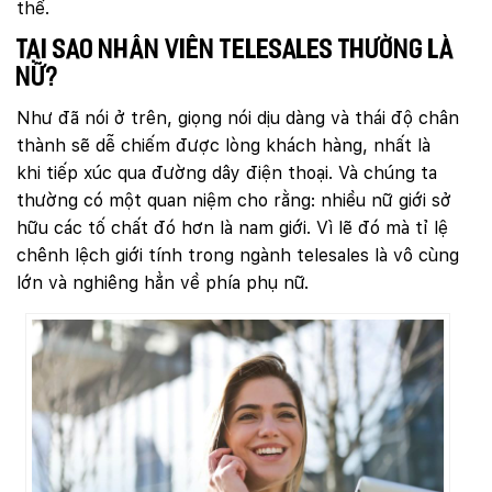
thể.
Mobile:
Tại sao nhân viên telesales thường là
Tài khoản đã được
Mona Media
cung cấp cho quý
nữ?
khách qua hệ thống SMS tự động. Nếu cần hỗ trợ thêm
xin vui lòng gọi
1900 636 648
Như đã nói ở trên, giọng nói dịu dàng và thái độ chân
thành sẽ dễ chiếm được lòng khách hàng, nhất là
khi tiếp xúc qua đường dây điện thoại. Và chúng ta
thường có một quan niệm cho rằng: nhiều nữ giới sở
hữu các tố chất đó hơn là nam giới. Vì lẽ đó mà tỉ lệ
chênh lệch giới tính trong ngành telesales là vô cùng
lớn và nghiêng hẳn về phía phụ nữ.