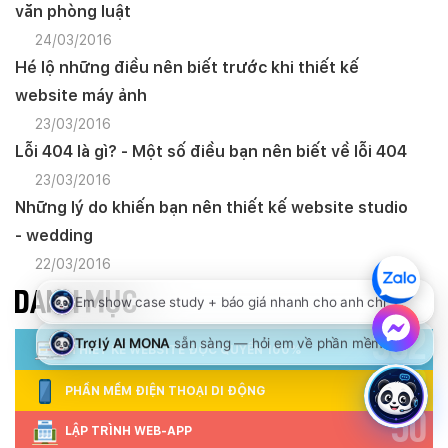
văn phòng luật
24/03/2016
Hé lộ những điều nên biết trước khi thiết kế
website máy ảnh
23/03/2016
Lỗi 404 là gì? - Một số điều bạn nên biết về lỗi 404
23/03/2016
Những lý do khiến bạn nên thiết kế website studio
- wedding
22/03/2016
DANH MỤC
552
THIẾT KẾ WEBSITE ĐỘC QUYỀN 100%
88
PHẦN MỀM ĐIỆN THOẠI DI ĐỘNG
50
LẬP TRÌNH WEB-APP