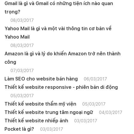
Gmail là gì và Gmail có những tiện ích nào quan
Mobile:
trọng?
Tài khoản đã được
Mona Media
cung cấp cho quý
08/03/2017
khách qua hệ thống SMS tự động. Nếu cần hỗ trợ thêm
xin vui lòng gọi
1900 636 648
Yahoo Mail là gì và một vài thông tin cơ bản về
Yahoo Mail
08/03/2017
Amazon là gì và lý do khiến Amazon trở nên thành
công
07/03/2017
Làm SEO cho website bán hàng
06/03/2017
Thiết kế website responsive - phiên bản di động
05/03/2017
Thiết kế website thẩm mỹ viện
05/03/2017
Thiết kế website trung tâm ngoại ngữ
04/03/2017
Thiết kế website nhiếp ảnh
03/03/2017
Pocket là gì?
03/03/2017