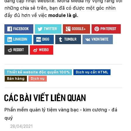
dàng cập nhật website. Mona Media hy vọng rằng với
những chia sẻ trên, bạn đã có được một góc nhìn
đầy đủ hơn về việc
module là gì.
Facebook
Twitter
Google+
Pinterest
LinkedIn
Digg
Tumblr
VKontakte
Reddit
Weibo
Thiết kế website độc quyền 100%
Dịch vụ cắt HTML
Bán hàng
Dịch vụ
CÁC BÀI VIẾT LIÊN QUAN
Phần mềm quản lý tiệm vàng bạc - kim cương - đá
quý
28/04/2021