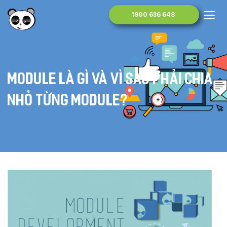
1900 636 648
Module là gì và vì sao phải chia
nhỏ từng module?