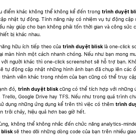
u điểm khác không thể không kể đến trong
trình duyệt bl
ập nhật tự động. Tính năng này có nhiệm vụ tự động cập nh
iều này giúp cho bạn không phải tốn thời gian và công sức c
hiết bị khác nhau.
năng hữu ích tiếp theo của
trình duyệt blisk
là one-click 
ại màn hình một cách nhanh chóng. Nếu như bạn mong muốn
với người khác thì one-click screenshot sẽ hỗ trợ bạn. K
ẽ tự động cập nhật những hình ảnh bạn đã chụp lên các ổ
thành viên khác trong nhóm của bạn cũng có thể truy cập 
ạnh đó,
trình duyệt blisk
cũng có thể tích hợp với những 
 Trello, Google Drive hay TFS. Nếu như trong quá trình c
sử dụng những ứng dụng kể trên thì việc có thêm
trình du
n trôi chảy, hiệu quả hơn bao giờ hết.
cùng, không thể không nhắc đến chức năng analytics-mind
 blisk
sẽ theo dõi những dòng code của bạn trên nhiều giao 