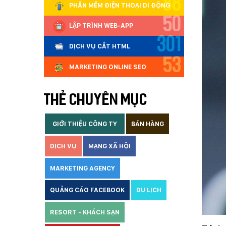
88
PHẦN MỀM ĐIỆN THOẠI DI ĐỘNG
50
LẬP TRÌNH WEB-APP
301
DỊCH VỤ CẮT HTML
53
MARKETING ONLINE SEO
THẺ CHUYÊN MỤC
GIỚI THIỆU CÔNG TY
BÁN HÀNG
DỊCH VỤ
MẠNG XÃ HỘI
MARKETING AGENCY
QUẢNG CÁO FACEBOOK
DU LỊCH
RESORT - KHÁCH SẠN