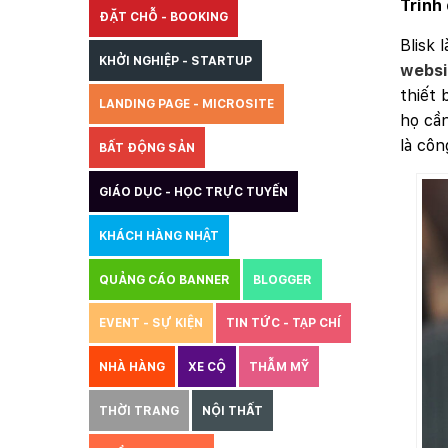
Trình 
ĐẶT CHỖ - BOOKING
Blisk 
KHỞI NGHIỆP - STARTUP
websi
thiết 
LANDING PAGE - MICROSITE
họ cần
là côn
BẤT ĐỘNG SẢN
GIÁO DỤC - HỌC TRỰC TUYẾN
KHÁCH HÀNG NHẬT
QUẢNG CÁO BANNER
BLOGGER
EVENT - SỰ KIỆN
TIN TỨC - TẠP CHÍ
NHÀ HÀNG
XE CỘ
THẪM MỸ
THỜI TRANG
NỘI THẤT