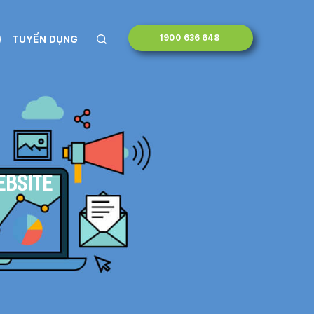
1900 636 648
TUYỂN DỤNG
ebsite