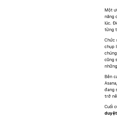
Một ư
năng c
lúc. Đ
từng t
Chức 
chụp l
chúng 
cũng s
những 
Bên c
Asana,
đang 
trở nê
Cuối 
duyệt