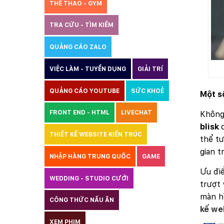
THỂ THAO - GYM
TRA CỨU - TÌM KIẾM
QUẢNG CÁO ZALO
THIẾT KẾ WEBSITE
VIỆC LÀM - TUYỂN DỤNG
GIẢI TRÍ
QUẢNG CÁO YOUTUBE
SỨC KHOẺ
Một s
FRONT END - HTML
LIVECHAT
Không
blisk
THIẾT KẾ WEBSITE KIẾN TRÚC
thể tư
gian t
NHẬP HÀNG TRUNG QUỐC
GAME
Ưu đi
WEDDING - STUDIO CƯỚI
trượt 
màn hì
CÔNG THỨC NẤU ĂN
LUẬT
kế we
XEM PHIM
GIÁO DỤC
THỦY SẢN