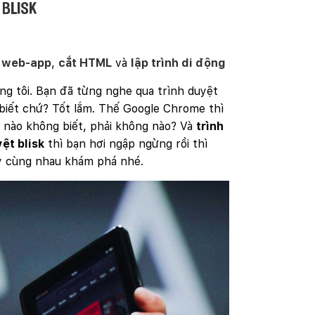
 blisk
h web-app
,
cắt HTML
và
lập trình di động
húng tôi. Bạn đã từng nghe qua trình duyệt
 biết chứ? Tốt lắm. Thế Google Chrome thì
ể nào không biết, phải không nào? Và
trình
yệt
blisk
thì bạn hơi ngập ngừng rồi thì
ãy cùng nhau khám phá nhé.