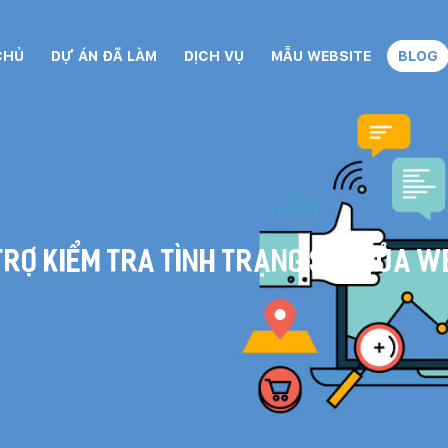
CHỦ
DỰ ÁN ĐÃ LÀM
DỊCH VỤ
MẪU WEBSITE
BLOG
 trợ kiểm tra tình trạng SEO của W