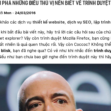
 phá những điều thú vị nên biết về trình duyệt
ởi
Mon
-
24/03/2016
khảo các dịch vụ
thiết kế website
,
dịch vụ SEO
,
lập trìn
khi bắt đầu bài viết này, hãy trả lời các câu hỏi sau của c
et explorer? Vậy còn trình duyệt Mozilla Firefox, bạn cũng
ất nhiên là quá quen thuộc rồi. Vậy còn Coccoc? Không th
t
blisk
, bạn đã nghe qua? Có vẻ như khi nhắc đến
trình
du
Nếu như bạn chưa bao giờ nghe đến trình duyệt này thì h