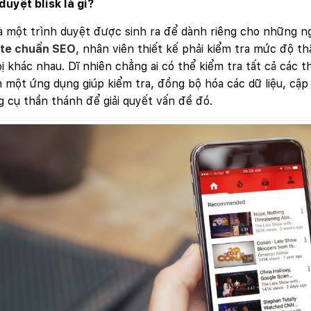
duyệt blisk là gì?
là một trình duyệt được sinh ra để dành riêng cho những n
te chuẩn SEO
, nhân viên thiết kế phải kiểm tra mức độ th
bị khác nhau. Dĩ nhiên chẳng ai có thể kiểm tra tất cả các th
 một ứng dụng giúp kiểm tra, đồng bộ hóa các dữ liệu, cập
g cụ thần thánh để giải quyết vấn đề đó.
Quý khách vui lòng đăng nhập vào hệ thống quản lý dự án
để theo dõi tiến độ.