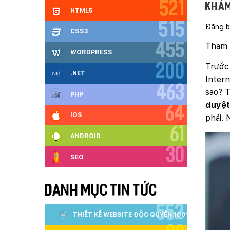
521
Khám
HTML5
515
Đăng b
CSS3
Tham 
455
WORDPRESS
Trước 
200
.NET
Intern
463
sao? T
PHP
duyệ
64
IOS
phải. 
61
ANDROID
30
SEO
DANH MỤC TIN TỨC
552
THIẾT KẾ WEBSITE ĐỘC QUYỀN 100%