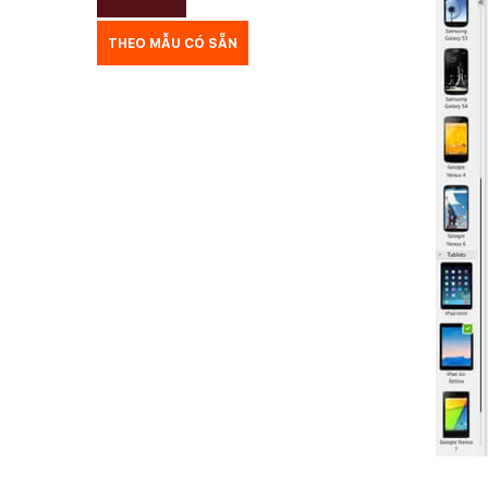
THEO MẪU CÓ SẴN
TƯ VẤN DU HỌC
VẬN TẢI
XÂY DỰNG
KẾ TOÁN
CHỈ PHẪU THUẬT
Y TẾ
TRANG SỨC
RAO VẶT
THỰC PHẨM CHỨC NĂNG
LANDING PAGE - HERBALGY
ONLINE MARKETING