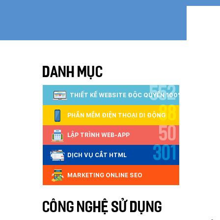
DANH MỤC
552
THIẾT KẾ WEBSITE ĐỘC QUYỀN 100%
88
PHẦN MỀM ĐIỆN THOẠI DI ĐỘNG
50
LẬP TRÌNH WEB-APP
301
DỊCH VỤ CẮT HTML
MARKETING ONLINE SEO
CÔNG NGHỆ SỬ DỤNG