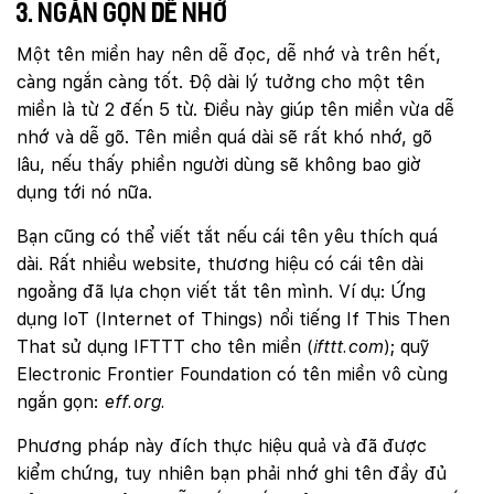
3. Ngắn gọn dễ nhớ
Một tên miền hay nên dễ đọc, dễ nhớ và trên hết,
càng ngắn càng tốt. Độ dài lý tưởng cho một tên
miền là từ 2 đến 5 từ. Điều này giúp tên miền vừa dễ
nhớ và dễ gõ. Tên miền quá dài sẽ rất khó nhớ, gõ
lâu, nếu thấy phiền người dùng sẽ không bao giờ
dụng tới nó nữa.
Bạn cũng có thể viết tắt nếu cái tên yêu thích quá
dài. Rất nhiều website, thương hiệu có cái tên dài
ngoằng đã lựa chọn viết tắt tên mình. Ví dụ: Ứng
dụng IoT (Internet of Things) nổi tiếng If This Then
That sử dụng IFTTT cho tên miền (
ifttt.com
); quỹ
Electronic Frontier Foundation có tên miền vô cùng
ngắn gọn:
eff.org.
Phương pháp này đích thực hiệu quả và đã được
kiểm chứng, tuy nhiên bạn phải nhớ ghi tên đầy đủ