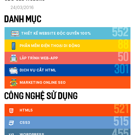
24/03/2016
DANH MỤC
552
THIẾT KẾ WEBSITE ĐỘC QUYỀN 100%
88
PHẦN MỀM ĐIỆN THOẠI DI ĐỘNG
50
LẬP TRÌNH WEB-APP
301
DỊCH VỤ CẮT HTML
MARKETING ONLINE SEO
CÔNG NGHỆ SỬ DỤNG
521
HTML5
515
CSS3
455
WORDPRESS