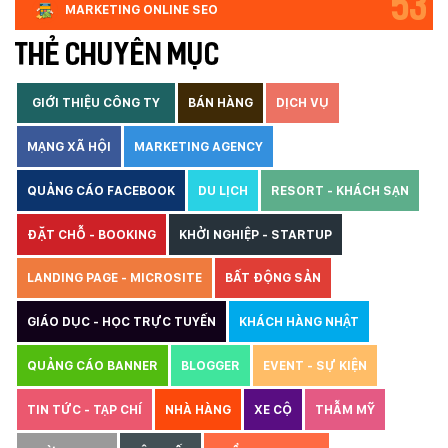
53
MARKETING ONLINE SEO
THẺ CHUYÊN MỤC
GIỚI THIỆU CÔNG TY
BÁN HÀNG
DỊCH VỤ
MẠNG XÃ HỘI
MARKETING AGENCY
QUẢNG CÁO FACEBOOK
DU LỊCH
RESORT - KHÁCH SẠN
ĐẶT CHỖ - BOOKING
KHỞI NGHIỆP - STARTUP
LANDING PAGE - MICROSITE
BẤT ĐỘNG SẢN
GIÁO DỤC - HỌC TRỰC TUYẾN
KHÁCH HÀNG NHẬT
QUẢNG CÁO BANNER
BLOGGER
EVENT - SỰ KIỆN
TIN TỨC - TẠP CHÍ
NHÀ HÀNG
XE CỘ
THẪM MỸ