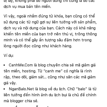
bị lấy, không phải do người dùng thì cũng là do các
dịch vụ mua bán tên miền.
Vì vậy, ngoài nhắm đúng từ khóa, bạn cũng có thể
sử dụng các từ ngữ gợi sự liên tưởng với sản phẩm,
dịch vụ và nội dung của bạn. Cách này có khả năng
khiến tên miền của bạn trở nên thú vị, trông thông
minh và có thể gây ấn tượng sâu đậm hơn trong
lòng người đọc cũng như khách hàng.
Ví dụ:
CanhMe.Com là blog chuyên chia sẻ mã giảm giá
tên miền, hosting. Từ “canh me” có nghĩa là rình
rập, theo dõi, giám sát… cũng như săn các mã giảm
giá vậy.
NganBalo.Net là blog về du lịch. Chữ “balo” là từ
liên tưởng đến hình ảnh du lịch bụi là chủ đề chính
mà blogger chia sẻ.