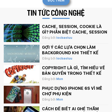
ĐỌC THÊM
TIN TỨC
CÔNG NGHỆ
CACHE, SESSION, COOKIE LÀ
GÌ? PHÂN BIỆT CACHE, SESSION
VÀ COOKIE
Đăng bởi
locbaoluu
GỢI Ý CÁC LỰA CHỌN LÀM
BACKGROUND KHI THIẾT KẾ
WEBSITE
Đăng bởi
locbaoluu
COPYRIGHT LÀ GÌ, TÌM HIỂU VỀ
BẢN QUYỀN TRONG THIẾT KẾ
Đăng bởi
Mon
PHỤC DỰNG IPHONE 6S VÌ MÊ
CHỢ PHỤ KIỆN
Đăng bởi
Mon
CÁCH ĐỂ BIẾT AI GHÉ THĂM