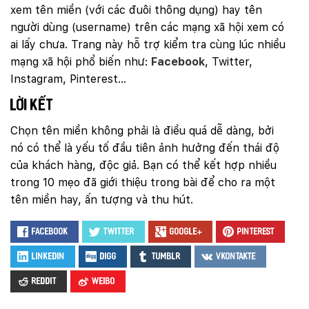
xem tên miền (với các đuôi thông dụng) hay tên
Mobile:
người dùng (username) trên các mạng xã hội xem có
Tài khoản đã được
Mona Media
cung cấp cho quý
ai lấy chưa. Trang này hỗ trợ kiểm tra cùng lúc nhiều
khách qua hệ thống SMS tự động. Nếu cần hỗ trợ thêm
xin vui lòng gọi
1900 636 648
mạng xã hội phổ biến như:
Facebook
, Twitter,
Instagram, Pinterest…
Lời kết
Chọn tên miền không phải là điều quá dễ dàng, bởi
nó có thể là yếu tố đầu tiên ảnh hưởng đến thái độ
của khách hàng, độc giả. Bạn có thể kết hợp nhiều
trong 10 mẹo đã giới thiệu trong bài để cho ra một
tên miền hay, ấn tượng và thu hút.
Facebook
Twitter
Google+
Pinterest
LinkedIn
Digg
Tumblr
VKontakte
Reddit
Weibo