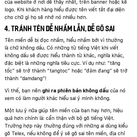
của website ở nơi dễ thấy nhất, trên banner hoặc kế
logo. Khi khách hàng hiểu được tên viết tắt đại diện
cho chữ gì họ sẽ nhớ nó nhiều hơn.
4. Tránh tên dễ nhầm lẫn, dễ gõ sai
Tên miền dễ bị đọc nhầm, hiểu nhầm bởi vì thường
là chữ không dấu. Có những từ tiếng Việt khi viết
không dấu sẽ được hiểu thành từ khác, nghĩa khác,
đặc biệt là những nghĩa tiêu cực. Ví dụ như: “tăng
tốc” sẽ trở thành “tangtoc” hoặc “đảm đang” sẽ trở
thành “damdang”!
Vì thế, bạn nên
ghi ra phiên bản không dấu
của nó
xem có làm người khác hiểu sai ý mình không.
Một lưu ý nữa giúp tên miền của bạn hay hơn, hiệu
quả hơn chính là: cẩn thận với bộ gõ tiếng Việt.
Trường hợp này thường đúng với những ai dùng kiểu
gõ Telex, nếu không để ý sẽ gõ sai tên miền, địa chỉ