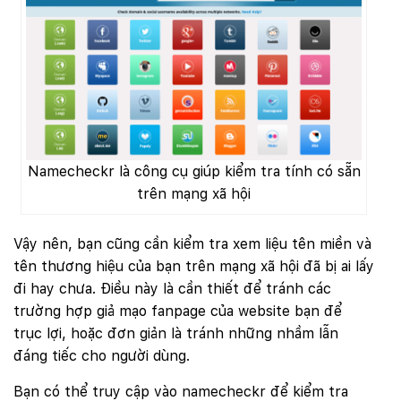
Namecheckr là công cụ giúp kiểm tra tính có sẵn
trên mạng xã hội
Vậy nên, bạn cũng cần kiểm tra xem liệu tên miền và
tên thương hiệu của bạn trên mạng xã hội đã bị ai lấy
đi hay chưa. Điều này là cần thiết để tránh các
trường hợp giả mạo fanpage của website bạn để
trục lợi, hoặc đơn giản là tránh những nhầm lẫn
đáng tiếc cho người dùng.
Quý khách vui lòng đăng nhập vào hệ thống
quản lý dự án để theo dõi tiến độ.
Bạn có thể truy cập vào namecheckr để kiểm tra
Website:
quanly.mona.media