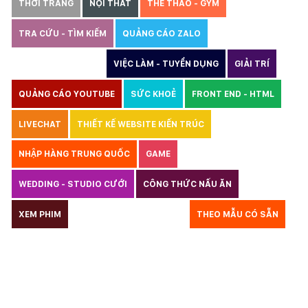
THỜI TRANG
NỘI THẤT
THỂ THAO - GYM
TRA CỨU - TÌM KIẾM
QUẢNG CÁO ZALO
THIẾT KẾ WEBSITE
VIỆC LÀM - TUYỂN DỤNG
GIẢI TRÍ
QUẢNG CÁO YOUTUBE
SỨC KHOẺ
FRONT END - HTML
LIVECHAT
THIẾT KẾ WEBSITE KIẾN TRÚC
NHẬP HÀNG TRUNG QUỐC
GAME
WEDDING - STUDIO CƯỚI
CÔNG THỨC NẤU ĂN
LUẬT
XEM PHIM
GIÁO DỤC
THỦY SẢN
THEO MẪU CÓ SẴN
TƯ VẤN DU HỌC
VẬN TẢI
XÂY DỰNG
KẾ TOÁN
CHỈ PHẪU THUẬT
Y TẾ
TRANG SỨC
RAO VẶT
THỰC PHẨM CHỨC NĂNG
LANDING PAGE - HERBALGY