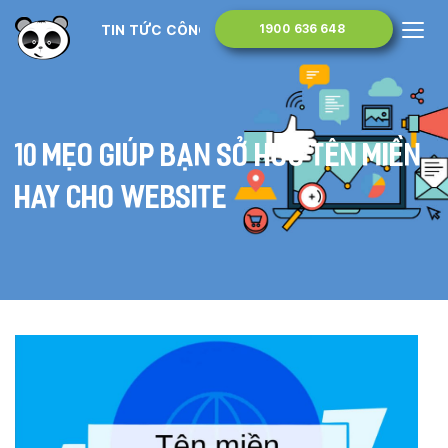
TIN TỨC CÔNG NGHỆ
1900 636 648
10 mẹo giúp bạn sở hữu tên miền
hay cho website