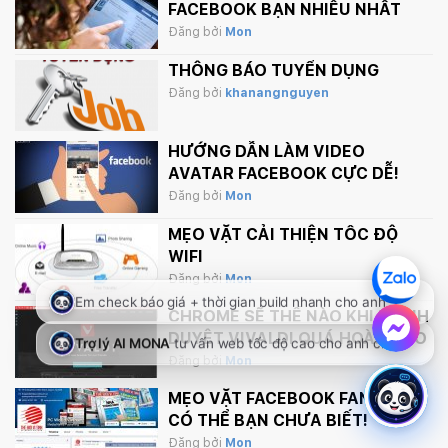
FACEBOOK BẠN NHIỀU NHẤT
Đăng bởi
Mon
THÔNG BÁO TUYỂN DỤNG
Đăng bởi
khanangnguyen
HƯỚNG DẪN LÀM VIDEO
AVATAR FACEBOOK CỰC DỄ!
Đăng bởi
Mon
MẸO VẶT CẢI THIỆN TỐC ĐỘ
WIFI
Đăng bởi
Mon
CHROME SẼ THẾ NÀO KHI TRÌNH
DUYỆT VIVALDI QUÁ HOÀN HẢO
Đăng bởi
Mon
MẸO VẶT FACEBOOK FANPAGE
CÓ THỂ BẠN CHƯA BIẾT!
Đăng bởi
Mon