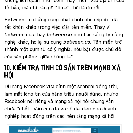
không liên quan như “com” hay “net” vào địa chỉ của
tờ báo, mà chỉ cần gõ “time” thôi là đủ rồi.
Between, một ứng dụng chat dành cho cặp đôi đã
rất khôn khéo trong việc đặt tên miền. Thay vì
between.com
hay
between.io
như bao công ty công
nghệ khác, họ lại sử dụng
between.us
. Tên miền trở
thành một cụm từ có ý nghĩa, nêu bật được chủ đề
của sản phẩm: “giữa chúng ta”.
10. Kiểm tra tính có sẵn trên mạng xã
hội
Dù rằng Facebook vừa dính một scandal động trời,
làm mất lòng tin của hàng triệu người dùng, nhưng
Facebook nói riêng và mạng xã hội nói chung vẫn
chưa “chết”. Vẫn còn đó vô số đại diện cho doanh
nghiệp hoạt động trên các nền tảng mạng xã hội.