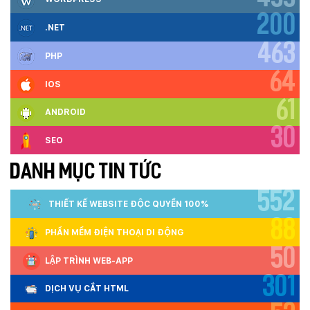
200
.NET
463
PHP
64
IOS
61
ANDROID
30
SEO
DANH MỤC TIN TỨC
552
THIẾT KẾ WEBSITE ĐỘC QUYỀN 100%
88
PHẦN MỀM ĐIỆN THOẠI DI ĐỘNG
50
LẬP TRÌNH WEB-APP
301
DỊCH VỤ CẮT HTML