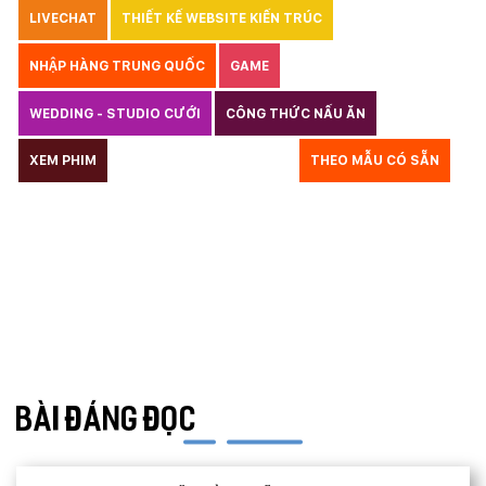
LIVECHAT
THIẾT KẾ WEBSITE KIẾN TRÚC
NHẬP HÀNG TRUNG QUỐC
GAME
WEDDING - STUDIO CƯỚI
CÔNG THỨC NẤU ĂN
LUẬT
XEM PHIM
GIÁO DỤC
THỦY SẢN
THEO MẪU CÓ SẴN
TƯ VẤN DU HỌC
VẬN TẢI
XÂY DỰNG
KẾ TOÁN
CHỈ PHẪU THUẬT
Y TẾ
TRANG SỨC
RAO VẶT
THỰC PHẨM CHỨC NĂNG
LANDING PAGE - HERBALGY
ONLINE MARKETING
BÀI ĐÁNG ĐỌC