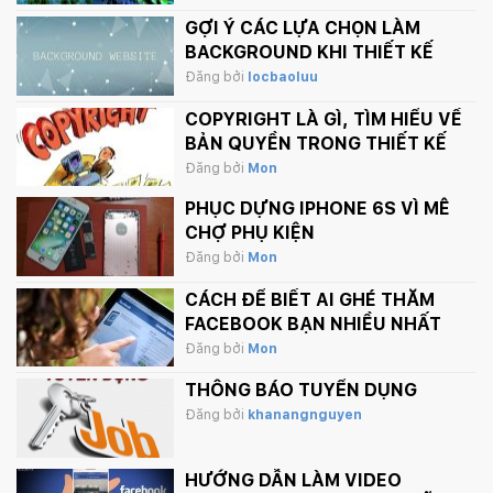
GỢI Ý CÁC LỰA CHỌN LÀM
BACKGROUND KHI THIẾT KẾ
WEBSITE
Đăng bởi
locbaoluu
COPYRIGHT LÀ GÌ, TÌM HIỂU VỀ
BẢN QUYỀN TRONG THIẾT KẾ
Đăng bởi
Mon
PHỤC DỰNG IPHONE 6S VÌ MÊ
CHỢ PHỤ KIỆN
Đăng bởi
Mon
CÁCH ĐỂ BIẾT AI GHÉ THĂM
FACEBOOK BẠN NHIỀU NHẤT
Đăng bởi
Mon
THÔNG BÁO TUYỂN DỤNG
Đăng bởi
khanangnguyen
HƯỚNG DẪN LÀM VIDEO