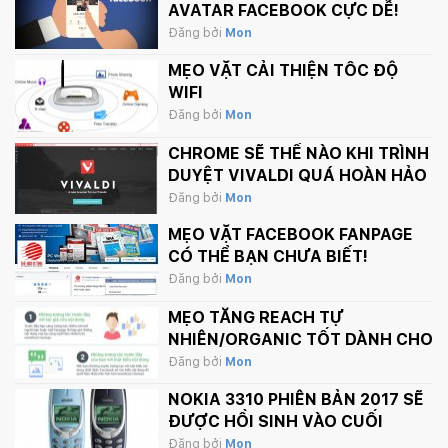
AVATAR FACEBOOK CỰC DỄ!
Đăng bởi
Mon
MẸO VẶT CẢI THIỆN TỐC ĐỘ
WIFI
Đăng bởi
Mon
CHROME SẼ THẾ NÀO KHI TRÌNH
DUYỆT VIVALDI QUÁ HOÀN HẢO
Đăng bởi
Mon
MẸO VẶT FACEBOOK FANPAGE
CÓ THỂ BẠN CHƯA BIẾT!
Đăng bởi
Mon
MẸO TĂNG REACH TỰ
NHIÊN/ORGANIC TỐT DÀNH CHO
FANPAGE CỦA BẠN
Đăng bởi
Mon
NOKIA 3310 PHIÊN BẢN 2017 SẼ
ĐƯỢC HỒI SINH VÀO CUỐI
THÁNG 2 NÀY
Đăng bởi
Mon