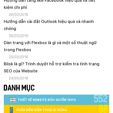
Hướng dẫn tăng like Facebook hiệu quả và tiết
kiệm chi phí
26/03/2016
Hướng dẫn cài đặt Outlook hiệu quả và nhanh
chóng
26/03/2016
Dàn trang với Flexbox là gì và một số thuật ngữ
trong Flexbox
25/03/2016
Blisk là gì? Trình duyệt hỗ trợ kiểm tra tình trạng
SEO của Website
24/03/2016
DANH MỤC
552
THIẾT KẾ WEBSITE ĐỘC QUYỀN 100%
Quý khách vui lòng đăng nhập vào hệ thống
88
quản lý dự án để theo dõi tiến độ.
PHẦN MỀM ĐIỆN THOẠI DI ĐỘNG
Website:
quanly.mona.media