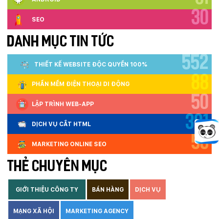
30
SEO
DANH MỤC TIN TỨC
552
THIẾT KẾ WEBSITE ĐỘC QUYỀN 100%
88
PHẦN MỀM ĐIỆN THOẠI DI ĐỘNG
50
LẬP TRÌNH WEB-APP
301
DỊCH VỤ CẮT HTML
53
MARKETING ONLINE SEO
THẺ CHUYÊN MỤC
GIỚI THIỆU CÔNG TY
BÁN HÀNG
DỊCH VỤ
MẠNG XÃ HỘI
MARKETING AGENCY