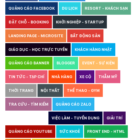
QUẢNG CÁO FACEBOOK
DU LỊCH
RESORT - KHÁCH SẠN
ĐẶT CHỖ - BOOKING
KHỞI NGHIỆP - STARTUP
LANDING PAGE - MICROSITE
BẤT ĐỘNG SẢN
GIÁO DỤC - HỌC TRỰC TUYẾN
KHÁCH HÀNG NHẬT
QUẢNG CÁO BANNER
BLOGGER
EVENT - SỰ KIỆN
TIN TỨC - TẠP CHÍ
NHÀ HÀNG
XE CỘ
THẪM MỸ
THỜI TRANG
NỘI THẤT
THỂ THAO - GYM
TRA CỨU - TÌM KIẾM
QUẢNG CÁO ZALO
THIẾT KẾ WEBSITE
VIỆC LÀM - TUYỂN DỤNG
GIẢI TRÍ
QUẢNG CÁO YOUTUBE
SỨC KHOẺ
FRONT END - HTML