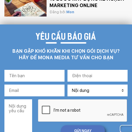
MARKETING ONLINE
Đăng bởi
Mon
YÊU CẦU BÁO GIÁ
BẠN GẶP KHÓ KHĂN KHI CHỌN GÓI DỊCH VỤ?
HÃY ĐỂ MONA MEDIA TƯ VẤN CHO BẠN