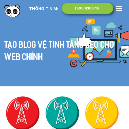
THÔNG TIN MONA MEDIA
1900 636 648
Tạo Blog vệ tinh tăng SEO cho
Web chính