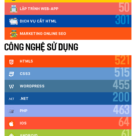
Mobile:
50
LẬP TRÌNH WEB-APP
301
Tài khoản đã được
Mona Media
cung cấp cho quý
DỊCH VỤ CẮT HTML
khách qua hệ thống SMS tự động. Nếu cần hỗ trợ thêm
xin vui lòng gọi
1900 636 648
MARKETING ONLINE SEO
CÔNG NGHỆ SỬ DỤNG
521
HTML5
515
CSS3
455
WORDPRESS
200
.NET
463
PHP
64
IOS
61
ANDROID