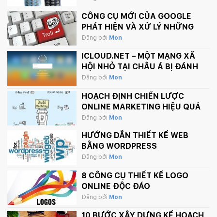
CÔNG CỤ MỚI CỦA GOOGLE
PHÁT HIỆN VÀ XỬ LÝ NHỮNG
BÌNH LUẬN PHẢN CẢM TRÊN
Đăng bởi
Mon
INTERNET
ICLOUD.NET – MỘT MẠNG XÃ
HỘI NHỎ TẠI CHÂU Á BỊ ĐÁNH
SẬP BỞI APPLE.
Đăng bởi
Mon
HOẠCH ĐỊNH CHIẾN LƯỢC
ONLINE MARKETING HIỆU QUẢ
Đăng bởi
Mon
HƯỚNG DẪN THIẾT KẾ WEB
BẰNG WORDPRESS
Đăng bởi
Mon
8 CÔNG CỤ THIẾT KẾ LOGO
ONLINE ĐỘC ĐÁO
Đăng bởi
Mon
10 BƯỚC XÂY DỰNG KẾ HOẠCH