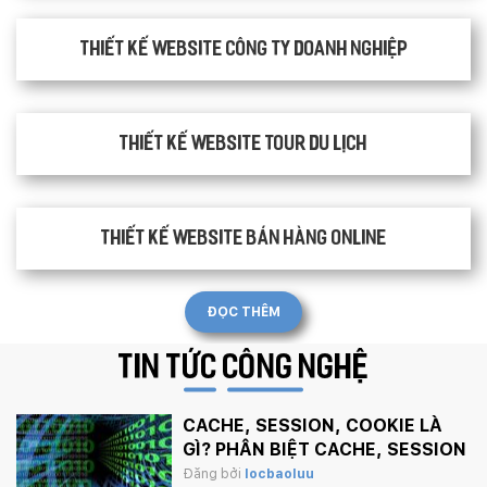
Thiết kế website công ty doanh nghiệp
Thiết kế website tour du lịch
Thiết kế website bán hàng Online
ĐỌC THÊM
TIN TỨC
CÔNG NGHỆ
CACHE, SESSION, COOKIE LÀ
GÌ? PHÂN BIỆT CACHE, SESSION
VÀ COOKIE
Đăng bởi
locbaoluu