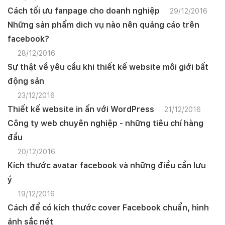
Mobile:
Cách tối ưu fanpage cho doanh nghiệp
29/12/2016
Những sản phẩm dich vụ nào nên quảng cáo trên
Tài khoản đã được
Mona Media
cung cấp cho quý
khách qua hệ thống SMS tự động. Nếu cần hỗ trợ thêm
facebook?
xin vui lòng gọi
1900 636 648
28/12/2016
Sự thật về yêu cầu khi thiết kế website môi giới bất
động sản
23/12/2016
Thiết kế website in ấn với WordPress
21/12/2016
Công ty web chuyên nghiệp - những tiêu chí hàng
đầu
20/12/2016
Kích thước avatar facebook và những điều cần lưu
ý
19/12/2016
Cách để có kích thước cover Facebook chuẩn, hình
ảnh sắc nét