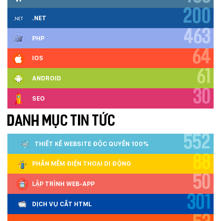
200
.NET
463
PHP
64
IOS
61
ANDROID
30
SEO
DANH MỤC TIN TỨC
552
THIẾT KẾ WEBSITE ĐỘC QUYỀN 100%
88
PHẦN MỀM ĐIỆN THOẠI DI ĐỘNG
50
LẬP TRÌNH WEB-APP
301
DỊCH VỤ CẮT HTML