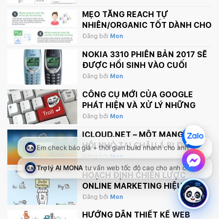
MẸO TĂNG REACH TỰ
NHIÊN/ORGANIC TỐT DÀNH CHO
FANPAGE CỦA BẠN
Đăng bởi
Mon
NOKIA 3310 PHIÊN BẢN 2017 SẼ
ĐƯỢC HỒI SINH VÀO CUỐI
THÁNG 2 NÀY
Đăng bởi
Mon
CÔNG CỤ MỚI CỦA GOOGLE
PHÁT HIỆN VÀ XỬ LÝ NHỮNG
BÌNH LUẬN PHẢN CẢM TRÊN
Đăng bởi
Mon
INTERNET
ICLOUD.NET – MỘT MẠNG XÃ
HỘI NHỎ TẠI CHÂU Á BỊ ĐÁNH
SẬP BỞI APPLE.
Đăng bởi
Mon
HOẠCH ĐỊNH CHIẾN LƯỢC
ONLINE MARKETING HIỆU QUẢ
Đăng bởi
Mon
HƯỚNG DẪN THIẾT KẾ WEB