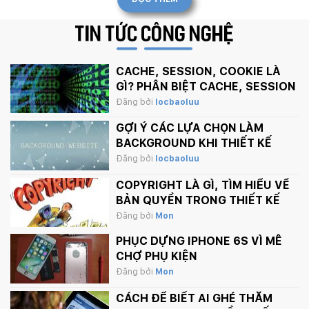
TIN TỨC
CÔNG NGHỆ
CACHE, SESSION, COOKIE LÀ
GÌ? PHÂN BIỆT CACHE, SESSION
VÀ COOKIE
Đăng bởi
locbaoluu
GỢI Ý CÁC LỰA CHỌN LÀM
BACKGROUND KHI THIẾT KẾ
WEBSITE
Đăng bởi
locbaoluu
COPYRIGHT LÀ GÌ, TÌM HIỂU VỀ
BẢN QUYỀN TRONG THIẾT KẾ
Đăng bởi
Mon
PHỤC DỰNG IPHONE 6S VÌ MÊ
CHỢ PHỤ KIỆN
Đăng bởi
Mon
CÁCH ĐỂ BIẾT AI GHÉ THĂM