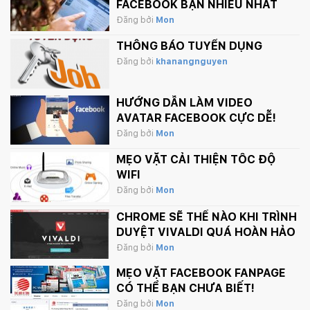
FACEBOOK BẠN NHIỀU NHẤT
Đăng bởi
Mon
THÔNG BÁO TUYỂN DỤNG
Đăng bởi
khanangnguyen
HƯỚNG DẪN LÀM VIDEO
AVATAR FACEBOOK CỰC DỄ!
Đăng bởi
Mon
MẸO VẶT CẢI THIỆN TỐC ĐỘ
WIFI
Đăng bởi
Mon
CHROME SẼ THẾ NÀO KHI TRÌNH
DUYỆT VIVALDI QUÁ HOÀN HẢO
Đăng bởi
Mon
MẸO VẶT FACEBOOK FANPAGE
CÓ THỂ BẠN CHƯA BIẾT!
Đăng bởi
Mon