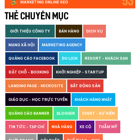
53
MARKETING ONLINE SEO
THẺ CHUYÊN MỤC
GIỚI THIỆU CÔNG TY
BÁN HÀNG
DỊCH VỤ
MẠNG XÃ HỘI
MARKETING AGENCY
QUẢNG CÁO FACEBOOK
DU LỊCH
RESORT - KHÁCH SẠN
ĐẶT CHỖ - BOOKING
KHỞI NGHIỆP - STARTUP
LANDING PAGE - MICROSITE
BẤT ĐỘNG SẢN
GIÁO DỤC - HỌC TRỰC TUYẾN
KHÁCH HÀNG NHẬT
QUẢNG CÁO BANNER
BLOGGER
EVENT - SỰ KIỆN
TIN TỨC - TẠP CHÍ
NHÀ HÀNG
XE CỘ
THẪM MỸ