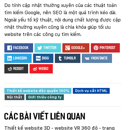
Do tính cập nhật thường xuyên của các thuật toán
tìm kiếm Google, nên SEO là một quá trình kéo dài.
Ngoài yếu tố kỹ thuật, nội dung chất lượng được cập
nhật thường xuyên cũng là chìa khóa giúp tối ưu
website trên các công cụ tìm kiếm.
Facebook
Twitter
Google+
Pinterest
LinkedIn
Digg
Tumblr
VKontakte
Reddit
Weibo
Thiết kế website độc quyền 100%
Dịch vụ cắt HTML
Nội thất
Giới thiệu công ty
CÁC BÀI VIẾT LIÊN QUAN
Thiết kế website 3D - website VR 360 độ - trang