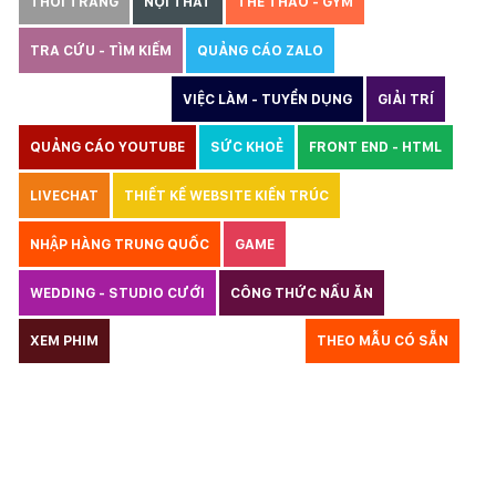
THỜI TRANG
NỘI THẤT
THỂ THAO - GYM
TRA CỨU - TÌM KIẾM
QUẢNG CÁO ZALO
THIẾT KẾ WEBSITE
VIỆC LÀM - TUYỂN DỤNG
GIẢI TRÍ
QUẢNG CÁO YOUTUBE
SỨC KHOẺ
FRONT END - HTML
LIVECHAT
THIẾT KẾ WEBSITE KIẾN TRÚC
NHẬP HÀNG TRUNG QUỐC
GAME
WEDDING - STUDIO CƯỚI
CÔNG THỨC NẤU ĂN
LUẬT
XEM PHIM
GIÁO DỤC
THỦY SẢN
THEO MẪU CÓ SẴN
TƯ VẤN DU HỌC
VẬN TẢI
XÂY DỰNG
KẾ TOÁN
CHỈ PHẪU THUẬT
Y TẾ
TRANG SỨC
RAO VẶT
THỰC PHẨM CHỨC NĂNG
LANDING PAGE - HERBALGY