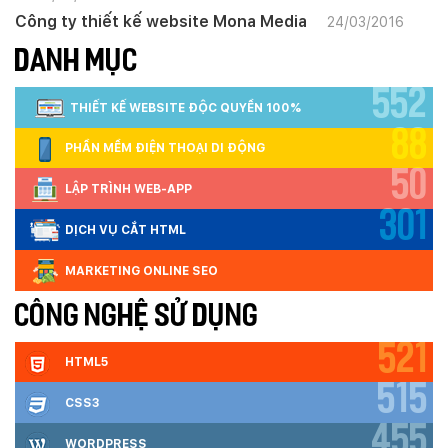
Công ty thiết kế website Mona Media
24/03/2016
DANH MỤC
552
THIẾT KẾ WEBSITE ĐỘC QUYỀN 100%
88
PHẦN MỀM ĐIỆN THOẠI DI ĐỘNG
50
LẬP TRÌNH WEB-APP
301
DỊCH VỤ CẮT HTML
MARKETING ONLINE SEO
CÔNG NGHỆ SỬ DỤNG
521
HTML5
515
CSS3
455
WORDPRESS