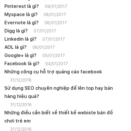
Pinterest là gì?
09/01/2017
Myspace là gì?
08/01/2017
Evernote là gì?
08/01/2017
Digg là gì?
07/01/2017
Linkedin là gì?
07/01/2017
AOL là gì?
06/01/2017
Google+ là gì?
05/01/2017
Facebook là gì?
04/01/2017
Những công cụ hỗ trợ quảng cáo facebook
31/12/2016
Sử dụng SEO chuyên nghiệp để lên top hay bán
hàng hiệu quả?
31/12/2016
Những điều cần biết về thiết kế webiste bán đồ
chơi trẻ em
Quý khách vui lòng đăng nhập vào hệ thống
quản lý dự án để theo dõi tiến độ.
31/12/2016
Website:
quanly.mona.media