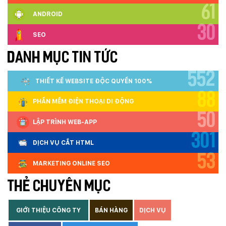
61
ANDROID
30
SEO
DANH MỤC TIN TỨC
552
THIẾT KẾ WEBSITE ĐỘC QUYỀN 100%
88
PHẦN MỀM ĐIỆN THOẠI DI ĐỘNG
50
LẬP TRÌNH WEB-APP
301
DỊCH VỤ CẮT HTML
53
MARKETING ONLINE SEO
THẺ CHUYÊN MỤC
GIỚI THIỆU CÔNG TY
BÁN HÀNG
DỊCH VỤ