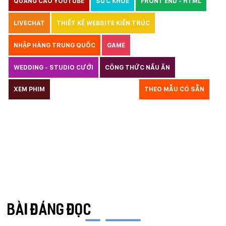
QUẢNG CÁO YOUTUBE
SỨC KHOẺ
FRONT END - HTML
LIVECHAT
THIẾT KẾ WEBSITE KIẾN TRÚC
NHẬP HÀNG TRUNG QUỐC
GAME
WEDDING - STUDIO CƯỚI
CÔNG THỨC NẤU ĂN
LUẬT
XEM PHIM
GIÁO DỤC
THỦY SẢN
THEO MẪU CÓ SẴN
TƯ VẤN DU HỌC
VẬN TẢI
XÂY DỰNG
KẾ TOÁN
CHỈ PHẪU THUẬT
Y TẾ
TRANG SỨC
RAO VẶT
THỰC PHẨM CHỨC NĂNG
LANDING PAGE - HERBALGY
ONLINE MARKETING
BÀI ĐÁNG ĐỌC