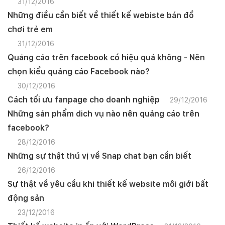
31/12/2016
Những điều cần biết về thiết kế webiste bán đồ
chơi trẻ em
31/12/2016
Quảng cáo trên facebook có hiệu quả không - Nên
chọn kiểu quảng cáo Facebook nào?
30/12/2016
Cách tối ưu fanpage cho doanh nghiệp
29/12/2016
Những sản phẩm dich vụ nào nên quảng cáo trên
facebook?
28/12/2016
Những sự thật thú vị về Snap chat bạn cần biết
26/12/2016
Sự thật về yêu cầu khi thiết kế website môi giới bất
động sản
Quý khách vui lòng đăng nhập vào hệ thống
23/12/2016
quản lý dự án để theo dõi tiến độ.
Website:
quanly.mona.media