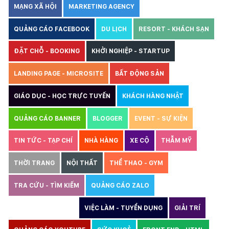
MẠNG XÃ HỘI
MARKETING AGENCY
QUẢNG CÁO FACEBOOK
DU LỊCH
RESORT - KHÁCH SẠN
ĐẶT CHỖ - BOOKING
KHỞI NGHIỆP - STARTUP
LANDING PAGE - MICROSITE
BẤT ĐỘNG SẢN
GIÁO DỤC - HỌC TRỰC TUYẾN
KHÁCH HÀNG NHẬT
QUẢNG CÁO BANNER
BLOGGER
EVENT - SỰ KIỆN
TIN TỨC - TẠP CHÍ
NHÀ HÀNG
XE CỘ
THẪM MỸ
THỜI TRANG
NỘI THẤT
THỂ THAO - GYM
TRA CỨU - TÌM KIẾM
QUẢNG CÁO ZALO
THIẾT KẾ WEBSITE
VIỆC LÀM - TUYỂN DỤNG
GIẢI TRÍ