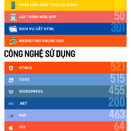
88
PHẦN MỀM ĐIỆN THOẠI DI ĐỘNG
50
LẬP TRÌNH WEB-APP
301
DỊCH VỤ CẮT HTML
MARKETING ONLINE SEO
CÔNG NGHỆ SỬ DỤNG
521
HTML5
515
CSS3
455
WORDPRESS
200
.NET
463
PHP
64
IOS