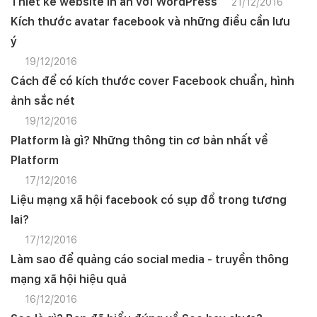
Thiết kế website in ấn với WordPress
21/12/2016
Mobile:
Kích thước avatar facebook và những điều cần lưu
ý
Tài khoản đã được
Mona Media
cung cấp cho quý
khách qua hệ thống SMS tự động. Nếu cần hỗ trợ thêm
xin vui lòng gọi
1900 636 648
19/12/2016
Cách để có kích thước cover Facebook chuẩn, hình
ảnh sắc nét
19/12/2016
Platform là gì? Những thông tin cơ bản nhất về
Platform
17/12/2016
Liệu mạng xã hội facebook có sụp đổ trong tương
lai?
17/12/2016
Làm sao để quảng cáo social media - truyền thông
mạng xã hội hiệu quả
16/12/2016