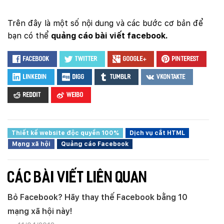
Trên đây là một số nội dung và các bước cơ bản để
bạn có thể
quảng cáo bài viết facebook.
Facebook
Twitter
Google+
Pinterest
LinkedIn
Digg
Tumblr
VKontakte
Reddit
Weibo
Thiết kế website độc quyền 100%
Dịch vụ cắt HTML
Mạng xã hội
Quảng cáo Facebook
CÁC BÀI VIẾT LIÊN QUAN
Bỏ Facebook? Hãy thay thế Facebook bằng 10
mạng xã hội này!