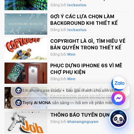
VÀ COOKIE
Đăng bởi
locbaoluu
GỢI Ý CÁC LỰA CHỌN LÀM
BACKGROUND KHI THIẾT KẾ
WEBSITE
Đăng bởi
locbaoluu
COPYRIGHT LÀ GÌ, TÌM HIỂU VỀ
BẢN QUYỀN TRONG THIẾT KẾ
Đăng bởi
Mon
PHỤC DỰNG IPHONE 6S VÌ MÊ
CHỢ PHỤ KIỆN
Đăng bởi
Mon
CÁCH ĐỂ BIẾT AI GHÉ THĂM
FACEBOOK BẠN NHIỀU NHẤT
Đăng bởi
Mon
THÔNG BÁO TUYỂN DỤNG
Đăng bởi
khanangnguyen