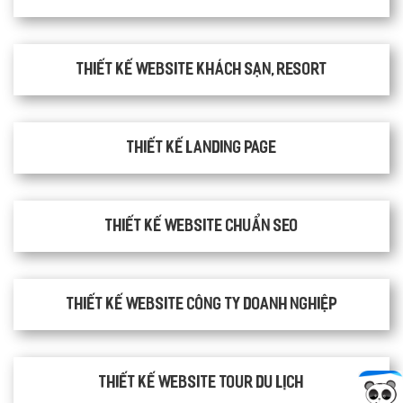
quản lý dự án để theo dõi tiến độ.
Website:
quanly.mona.media
Mobile:
Thiết kế website khách sạn, resort
Tài khoản đã được
Mona Media
cung cấp cho quý
khách qua hệ thống SMS tự động. Nếu cần hỗ trợ thêm
xin vui lòng gọi
1900 636 648
Thiết kế Landing Page
Thiết kế website chuẩn SEO
Thiết kế website công ty doanh nghiệp
Thiết kế website tour du lịch