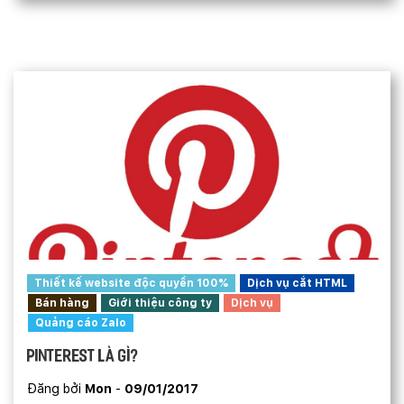
Thiết kế website độc quyền 100%
Dịch vụ cắt HTML
Bán hàng
Giới thiệu công ty
Dịch vụ
Quảng cáo Zalo
Pinterest là gì?
Đăng bởi
Mon
-
09/01/2017