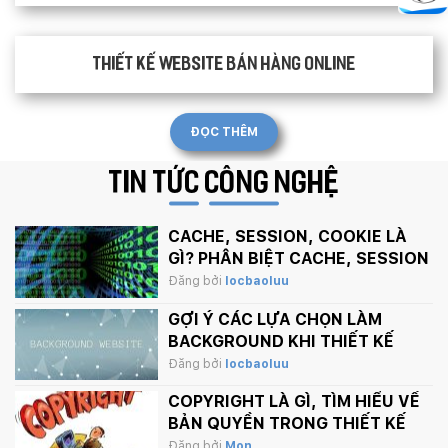
Thiết kế website bán hàng Online
ĐỌC THÊM
TIN TỨC
CÔNG NGHỆ
CACHE, SESSION, COOKIE LÀ
GÌ? PHÂN BIỆT CACHE, SESSION
VÀ COOKIE
Đăng bởi
locbaoluu
GỢI Ý CÁC LỰA CHỌN LÀM
BACKGROUND KHI THIẾT KẾ
WEBSITE
Đăng bởi
locbaoluu
COPYRIGHT LÀ GÌ, TÌM HIỂU VỀ
BẢN QUYỀN TRONG THIẾT KẾ
Đăng bởi
Mon