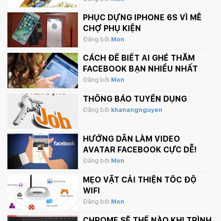
PHỤC DỰNG IPHONE 6S VÌ MÊ
CHỢ PHỤ KIỆN
Đăng bởi
Mon
CÁCH ĐỂ BIẾT AI GHÉ THĂM
FACEBOOK BẠN NHIỀU NHẤT
Đăng bởi
Mon
THÔNG BÁO TUYỂN DỤNG
Đăng bởi
khanangnguyen
HƯỚNG DẪN LÀM VIDEO
AVATAR FACEBOOK CỰC DỄ!
Đăng bởi
Mon
MẸO VẶT CẢI THIỆN TỐC ĐỘ
WIFI
Đăng bởi
Mon
CHROME SẼ THẾ NÀO KHI TRÌNH