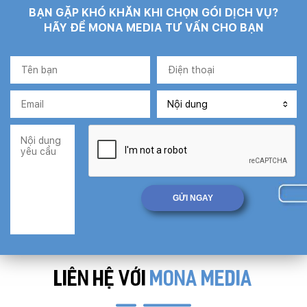
BẠN GẶP KHÓ KHĂN KHI CHỌN GÓI DỊCH VỤ?
HÃY ĐỂ MONA MEDIA TƯ VẤN CHO BẠN
LIÊN HỆ VỚI
MONA MEDIA