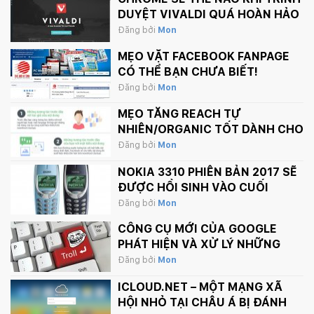
DUYỆT VIVALDI QUÁ HOÀN HẢO
Đăng bởi
Mon
MẸO VẶT FACEBOOK FANPAGE
CÓ THỂ BẠN CHƯA BIẾT!
Đăng bởi
Mon
MẸO TĂNG REACH TỰ
NHIÊN/ORGANIC TỐT DÀNH CHO
FANPAGE CỦA BẠN
Đăng bởi
Mon
NOKIA 3310 PHIÊN BẢN 2017 SẼ
ĐƯỢC HỒI SINH VÀO CUỐI
THÁNG 2 NÀY
Đăng bởi
Mon
CÔNG CỤ MỚI CỦA GOOGLE
PHÁT HIỆN VÀ XỬ LÝ NHỮNG
BÌNH LUẬN PHẢN CẢM TRÊN
Đăng bởi
Mon
INTERNET
ICLOUD.NET – MỘT MẠNG XÃ
HỘI NHỎ TẠI CHÂU Á BỊ ĐÁNH