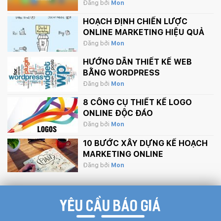
SẬP BỞI APPLE.
Đăng bởi
Mon
HOẠCH ĐỊNH CHIẾN LƯỢC
ONLINE MARKETING HIỆU QUẢ
Đăng bởi
Mon
HƯỚNG DẪN THIẾT KẾ WEB
BẰNG WORDPRESS
Đăng bởi
Mon
8 CÔNG CỤ THIẾT KẾ LOGO
ONLINE ĐỘC ĐÁO
Đăng bởi
Mon
10 BƯỚC XÂY DỰNG KẾ HOẠCH
MARKETING ONLINE
Đăng bởi
Mon
YÊU CẦU BÁO GIÁ