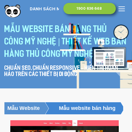
DANH SÁCH MẪU WEBSITE
1900 636 648
Mẫu website bán hàng thủ
công mỹ nghệ | Thiết kế web bán
hàng thủ công mỹ nghệ
Chuẩn SEO, chuẩn Responsive - hiển thị hoàn
hảo trên các thiết bị di động
Mẫu Website
Mẫu website bán hàng