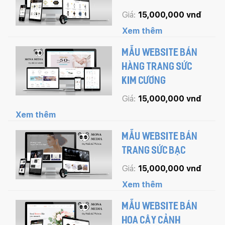
Mobile:
Giá:
15,000,000 vnđ
Xem thêm
Tài khoản đã được
Mona Media
cung cấp cho quý
khách qua hệ thống SMS tự động. Nếu cần hỗ trợ thêm
xin vui lòng gọi
1900 636 648
MẪU WEBSITE BÁN
HÀNG TRANG SỨC
KIM CƯƠNG
Giá:
15,000,000 vnđ
Xem thêm
MẪU WEBSITE BÁN
TRANG SỨC BẠC
Giá:
15,000,000 vnđ
Xem thêm
MẪU WEBSITE BÁN
HOA CÂY CẢNH