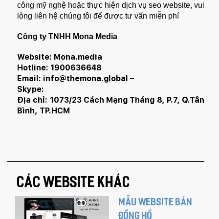
công mỹ nghệ hoặc thực hiện dịch vụ seo website, vui
lòng liên hệ chúng tôi để được tư vấn miễn phí
Công ty TNHH Mona Media
Website: Mona.media
Hotline: 1900636648
Email:
info@themona.global
–
Skype:
Địa chỉ: 1073/23 Cách Mạng Tháng 8, P.7, Q.Tân
Bình, TP.HCM
CÁC WEBSITE KHÁC
MẪU WEBSITE BÁN
Quý khách vui lòng đăng nhập vào hệ thống
quản lý dự án để theo dõi tiến độ.
ĐỒNG HỒ
Website:
quanly.mona.media