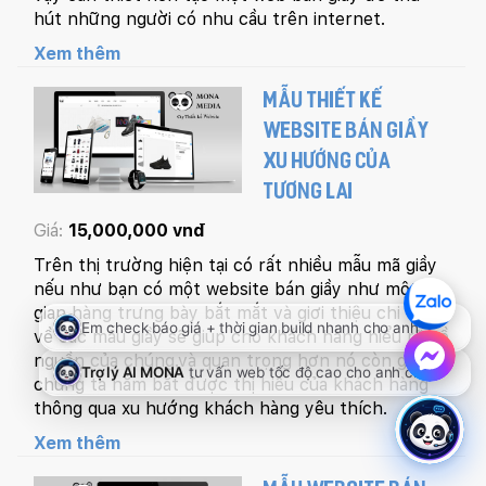
hút những người có nhu cầu trên internet.
Xem thêm
MẪU THIẾT KẾ
WEBSITE BÁN GIẦY
XU HƯỚNG CỦA
TƯƠNG LAI
Giá:
15,000,000 vnđ
Trên thị trường hiện tại có rất nhiều mẫu mã giầy
nếu như bạn có một website bán giầy như một
gian hàng trưng bày bắt mắt và giơi thiệu chi tiết
về các mẫu giầy sẽ giúp cho khách hàng hiểu rõ về
nguồn của chúng.và quan trọng hơn nó còn giúp
chúng ta nắm bắt được thị hiếu của khách hàng
thông qua xu hướng khách hàng yêu thích.
Xem thêm