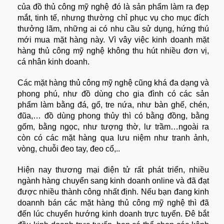
của đồ thủ công mỹ nghệ đó là sản phẩm làm ra đẹp
mắt, tinh tế, nhưng thường chỉ phục vụ cho mục đích
thưởng lãm, những ai có nhu cầu sử dụng, hứng thú
mới mua mặt hàng này. Vì vây việc kinh doanh mặt
hàng thủ công mỹ nghệ không thu hút nhiều đơn vị,
cá nhân kinh doanh.
Các mặt hàng thủ công mỹ nghệ cũng khá đa dạng và
phong phú, như đồ dùng cho gia đình có các sản
phẩm làm bằng đá, gổ, tre nứa, như bàn ghế, chén,
đũa,… đồ dùng phong thủy thì có bằng đồng, bằng
gốm, bằng ngọc, như tượng thờ, lư trầm…ngoài ra
còn có các mặt hàng qua lưu niệm như tranh ảnh,
vòng, chuỗi đeo tay, đeo cổ,..
Hiện nay thương mại điện tử rất phát triển, nhiều
ngành hàng chuyển sang kinh doanh online và đã đạt
được nhiều thành công nhất định. Nếu bạn đang kinh
doannh bán các mặt hàng thủ công mỹ nghệ thì đã
đến lúc chuyển hướng kinh doanh trực tuyến. Đê bắt