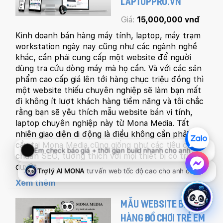
LAPTOPPRO.VN
Giá:
15,000,000 vnđ
Kinh doanh bán hàng máy tính, laptop, máy trạm
workstation ngày nay cũng như các ngành nghề
khác, cần phải cung cấp một website để người
dùng tra cứu dòng máy mà họ cần. Và với các sản
phẩm cao cấp giá lên tới hàng chục triệu đồng thì
một website thiếu chuyên nghiệp sẽ làm bạn mất
đi không ít lượt khách hàng tiềm năng và tôi chắc
rằng bạn sẽ yêu thích mẫu website bán vi tính,
laptop chuyên nghiệp này từ Mona Media. Tất
nhiên giao diện di động là điều không cần phải yêu
cầu tại Mona Media cũng giống như các tiêu chí
chuẩn SEO, tương thích với mọi thiết bị có trình
duyệt.
Xem thêm
MẪU WEBSITE BÁN
HÀNG ĐỒ CHƠI TRẺ EM