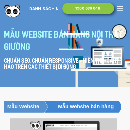
DANH SÁCH MẪU WEBSITE
1900 636 648
Mẫu website bán hàng nội thất
giường
Chuẩn SEO, chuẩn Responsive - hiển thị hoàn
hảo trên các thiết bị di động
Mẫu Website
Mẫu website bán hàng