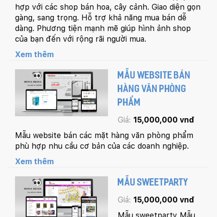
hợp với các shop bán hoa, cây cảnh. Giao diện gọn
gàng, sang trọng. Hỗ trợ khả năng mua bán dễ
dàng. Phương tiện mạnh mẽ giúp hình ảnh shop
của bạn đến với rộng rãi người mua.
Xem thêm
MẪU WEBSITE BÁN
HÀNG VĂN PHÒNG
PHẨM
Giá:
15,000,000 vnđ
Mẫu website bán các mặt hàng văn phòng phẩm
phù hợp nhu cầu cơ bản của các doanh nghiệp.
Xem thêm
MẪU SWEETPARTY
Giá:
15,000,000 vnđ
Quý khách vui lòng đăng nhập vào hệ thống
quản lý dự án để theo dõi tiến độ.
Mẫu sweetparty Mẫu
Website:
quanly.mona.media