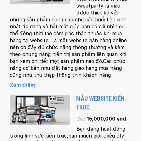
Mobile:
sweetparty là mẫu
được thiết kế với
những sản phẩm cung cấp cho các buổi tiệc sinh
Tài khoản đã được
Mona Media
cung cấp cho quý
khách qua hệ thống SMS tự động. Nếu cần hỗ trợ thêm
xin vui lòng gọi
1900 636 648
nhật đa dạng và bắt mắt giúp bạn có cái nhìn cụ
thể đồng thời tạo cảm giác thân thuộc khi mua
hàng tại website. Là một website bán hàng online
nên có đầy đủ chức năng thông thường và kèm
theo chứng năng hiển thị sản phẩm liên quan khi
bạn xem chi tiết một sản phẩm nào đó.Các chức
năng cơ bản như đặt hàng,giao hàng,mua hàng
cũng như thu thập thông thin khách hàng
Xem thêm
MẪU WEBSITE KIẾN
TRÚC
Giá:
15,000,000 vnđ
Bạn đang hoạt động
trong lĩnh vực kiến trúc,bạn muốn giới thiệu cty