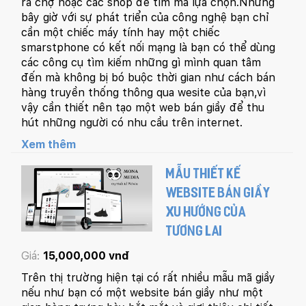
ra chợ hoặc các shop để tìm mà lựa chọn.Nhưng
bây giờ với sự phát triển của công nghệ bạn chỉ
cần một chiếc máy tính hay một chiếc
smarstphone có kết nối mạng là bạn có thể dùng
các công cụ tìm kiếm những gì mình quan tâm
đến mà không bị bó buộc thời gian như cách bán
hàng truyền thống thông qua wesite của bạn,vì
vậy cần thiết nên tạo một web bán giầy để thu
hút những người có nhu cầu trên internet.
Xem thêm
MẪU THIẾT KẾ
WEBSITE BÁN GIẦY
XU HƯỚNG CỦA
TƯƠNG LAI
Giá:
15,000,000 vnđ
Trên thị trường hiện tại có rất nhiều mẫu mã giầy
nếu như bạn có một website bán giầy như một