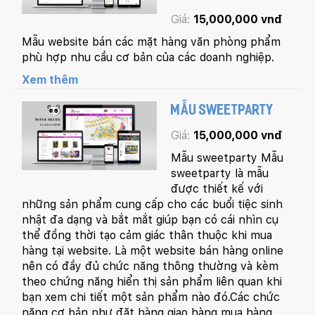
Giá:
15,000,000 vnđ
Mẫu website bán các mặt hàng văn phòng phẩm
phù hợp nhu cầu cơ bản của các doanh nghiệp.
Xem thêm
MẪU SWEETPARTY
Giá:
15,000,000 vnđ
Mẫu sweetparty Mẫu
sweetparty là mẫu
được thiết kế với
những sản phẩm cung cấp cho các buổi tiệc sinh
nhật đa dạng và bắt mắt giúp bạn có cái nhìn cụ
thể đồng thời tạo cảm giác thân thuộc khi mua
hàng tại website. Là một website bán hàng online
nên có đầy đủ chức năng thông thường và kèm
theo chứng năng hiển thị sản phẩm liên quan khi
Quý khách vui lòng đăng nhập vào hệ thống
bạn xem chi tiết một sản phẩm nào đó.Các chức
quản lý dự án để theo dõi tiến độ.
năng cơ bản như đặt hàng,giao hàng,mua hàng
Website:
quanly.mona.media