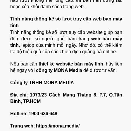
nào lượt không hài lòng cao, thì bạn nên dừng lại,
hoặc xóa khỏi danh sách trang web.
Tính năng thống kê số lượt truy cập web bán máy
tính
Tính năng thống kê số lượt truy cập website giúp bạn
đếm được số người ghé thăm trang
web bán máy
tính
, laptop của mình mỗi ngày. Nhờ đó, có thể kiểm
tra độ hiệu quả của các chiến dịch quảng bá online.
Nếu bạn cần
thiết kế website bán máy tính
, hãy liên
hệ ngay với
công ty MONA Media
để được tư vấn.
Công ty TNHH MONA MEDIA
Địa chỉ: 1073/23 Cách Mạng Tháng 8, P.7, Q.Tân
Bình, TP.HCM
Hotline: 1900 636 648
Trang web: https://mona.media/