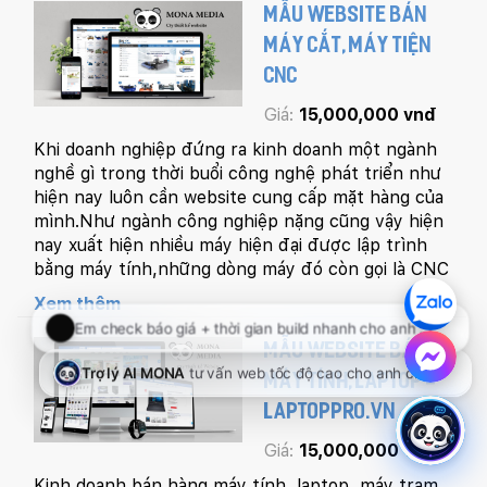
MẪU WEBSITE BÁN
MÁY CẮT, MÁY TIỆN
CNC
Giá:
15,000,000 vnđ
Khi doanh nghiệp đứng ra kinh doanh một ngành
nghề gì trong thời buổi công nghệ phát triển như
hiện nay luôn cần website cung cấp mặt hàng của
mình.Như ngành công nghiệp nặng cũng vậy hiện
nay xuất hiện nhiều máy hiện đại được lập trình
bằng máy tính,những dòng máy đó còn gọi là CNC
Xem thêm
MẪU WEBSITE BÁN
MÁY TÍNH, LAPTOP -
LAPTOPPRO.VN
Giá:
15,000,000 vnđ
Kinh doanh bán hàng máy tính, laptop, máy trạm