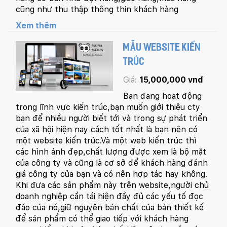
Mobile:
cũng như thu thập thông thin khách hàng
Xem thêm
Tài khoản đã được
Mona Media
cung cấp cho quý
khách qua hệ thống SMS tự động. Nếu cần hỗ trợ thêm
xin vui lòng gọi
1900 636 648
MẪU WEBSITE KIẾN
TRÚC
Giá:
15,000,000 vnđ
Bạn đang hoạt động
trong lĩnh vực kiến trúc,bạn muốn giới thiệu cty
bạn để nhiều người biết tới và trong sự phát triển
của xã hội hiện nay cách tốt nhất là bạn nên có
một website kiến trúc.Và một web kiến trúc thì
các hình ảnh đẹp,chất lượng được xem là bộ mặt
của công ty và cũng là cơ sở để khách hàng đánh
giá công ty của bạn và có nên hợp tác hay không.
Khi đưa các sản phẩm này trên website,người chủ
doanh nghiệp cần tái hiện đầy đủ các yếu tố đọc
đáo của nó,giữ nguyên bản chất của bản thiết kế
để sản phẩm có thể giao tiếp với khách hàng