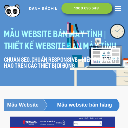
DANH SÁCH MẪU WEBSITE
1900 636 648
Mẫu website bán máy tính |
Thiết kế website bán máy tính
Chuẩn SEO, chuẩn Responsive - hiển thị hoàn
hảo trên các thiết bị di động
Mẫu Website
Mẫu website bán hàng