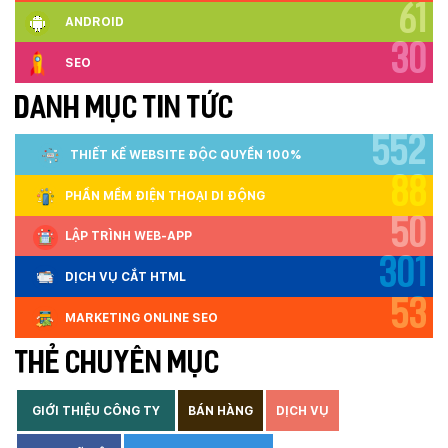
61
ANDROID
30
SEO
DANH MỤC TIN TỨC
552
THIẾT KẾ WEBSITE ĐỘC QUYỀN 100%
88
PHẦN MỀM ĐIỆN THOẠI DI ĐỘNG
50
LẬP TRÌNH WEB-APP
301
DỊCH VỤ CẮT HTML
53
MARKETING ONLINE SEO
THẺ CHUYÊN MỤC
GIỚI THIỆU CÔNG TY
BÁN HÀNG
DỊCH VỤ