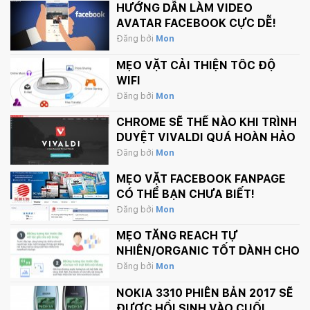
HƯỚNG DẪN LÀM VIDEO
AVATAR FACEBOOK CỰC DỄ!
Đăng bởi
Mon
MẸO VẶT CẢI THIỆN TỐC ĐỘ
WIFI
Đăng bởi
Mon
CHROME SẼ THẾ NÀO KHI TRÌNH
DUYỆT VIVALDI QUÁ HOÀN HẢO
Đăng bởi
Mon
MẸO VẶT FACEBOOK FANPAGE
CÓ THỂ BẠN CHƯA BIẾT!
Đăng bởi
Mon
MẸO TĂNG REACH TỰ
NHIÊN/ORGANIC TỐT DÀNH CHO
FANPAGE CỦA BẠN
Đăng bởi
Mon
NOKIA 3310 PHIÊN BẢN 2017 SẼ
ĐƯỢC HỒI SINH VÀO CUỐI