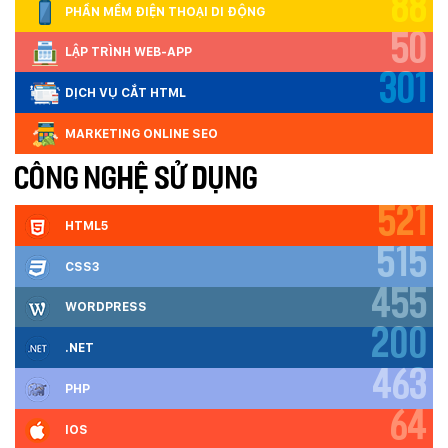
88
PHẦN MỀM ĐIỆN THOẠI DI ĐỘNG
50
LẬP TRÌNH WEB-APP
301
DỊCH VỤ CẮT HTML
MARKETING ONLINE SEO
CÔNG NGHỆ SỬ DỤNG
521
HTML5
515
CSS3
455
WORDPRESS
200
.NET
463
PHP
64
IOS