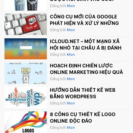
THÁNG 2 NÀY
Đăng bởi
Mon
CÔNG CỤ MỚI CỦA GOOGLE
PHÁT HIỆN VÀ XỬ LÝ NHỮNG
BÌNH LUẬN PHẢN CẢM TRÊN
Đăng bởi
Mon
INTERNET
ICLOUD.NET – MỘT MẠNG XÃ
HỘI NHỎ TẠI CHÂU Á BỊ ĐÁNH
SẬP BỞI APPLE.
Đăng bởi
Mon
HOẠCH ĐỊNH CHIẾN LƯỢC
ONLINE MARKETING HIỆU QUẢ
Đăng bởi
Mon
HƯỚNG DẪN THIẾT KẾ WEB
BẰNG WORDPRESS
Đăng bởi
Mon
8 CÔNG CỤ THIẾT KẾ LOGO
ONLINE ĐỘC ĐÁO
Đăng bởi
Mon