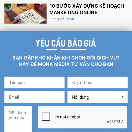
10 BƯỚC XÂY DỰNG KẾ HOẠCH
MARKETING ONLINE
Đăng bởi
Mon
YÊU CẦU BÁO GIÁ
BẠN GẶP KHÓ KHĂN KHI CHỌN GÓI DỊCH VỤ?
HÃY ĐỂ MONA MEDIA TƯ VẤN CHO BẠN