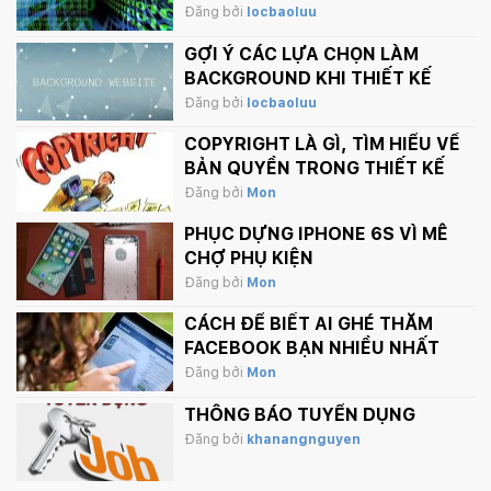
VÀ COOKIE
Đăng bởi
locbaoluu
GỢI Ý CÁC LỰA CHỌN LÀM
BACKGROUND KHI THIẾT KẾ
WEBSITE
Đăng bởi
locbaoluu
COPYRIGHT LÀ GÌ, TÌM HIỂU VỀ
BẢN QUYỀN TRONG THIẾT KẾ
Đăng bởi
Mon
PHỤC DỰNG IPHONE 6S VÌ MÊ
CHỢ PHỤ KIỆN
Đăng bởi
Mon
CÁCH ĐỂ BIẾT AI GHÉ THĂM
FACEBOOK BẠN NHIỀU NHẤT
Đăng bởi
Mon
THÔNG BÁO TUYỂN DỤNG
Đăng bởi
khanangnguyen