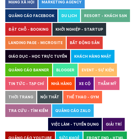
MẠNG XÃ HỘI
MARKETING AGENCY
QUẢNG CÁO FACEBOOK
DU LỊCH
RESORT - KHÁCH SẠN
ĐẶT CHỖ - BOOKING
KHỞI NGHIỆP - STARTUP
LANDING PAGE - MICROSITE
BẤT ĐỘNG SẢN
GIÁO DỤC - HỌC TRỰC TUYẾN
KHÁCH HÀNG NHẬT
QUẢNG CÁO BANNER
BLOGGER
EVENT - SỰ KIỆN
TIN TỨC - TẠP CHÍ
NHÀ HÀNG
XE CỘ
THẪM MỸ
THỜI TRANG
NỘI THẤT
THỂ THAO - GYM
TRA CỨU - TÌM KIẾM
QUẢNG CÁO ZALO
THIẾT KẾ WEBSITE
VIỆC LÀM - TUYỂN DỤNG
GIẢI TRÍ
QUẢNG CÁO YOUTUBE
SỨC KHOẺ
FRONT END - HTML