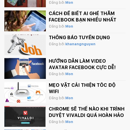
Đăng bởi
Mon
CÁCH ĐỂ BIẾT AI GHÉ THĂM
FACEBOOK BẠN NHIỀU NHẤT
Đăng bởi
Mon
THÔNG BÁO TUYỂN DỤNG
Đăng bởi
khanangnguyen
HƯỚNG DẪN LÀM VIDEO
AVATAR FACEBOOK CỰC DỄ!
Đăng bởi
Mon
MẸO VẶT CẢI THIỆN TỐC ĐỘ
WIFI
Đăng bởi
Mon
CHROME SẼ THẾ NÀO KHI TRÌNH
DUYỆT VIVALDI QUÁ HOÀN HẢO
Đăng bởi
Mon