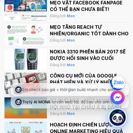
MẸO VẶT FACEBOOK FANPAGE
CÓ THỂ BẠN CHƯA BIẾT!
Đăng bởi
Mon
MẸO TĂNG REACH TỰ
NHIÊN/ORGANIC TỐT DÀNH CHO
FANPAGE CỦA BẠN
Đăng bởi
Mon
NOKIA 3310 PHIÊN BẢN 2017 SẼ
ĐƯỢC HỒI SINH VÀO CUỐI
THÁNG 2 NÀY
Đăng bởi
Mon
CÔNG CỤ MỚI CỦA GOOGLE
PHÁT HIỆN VÀ XỬ LÝ NHỮNG
BÌNH LUẬN PHẢN CẢM TRÊN
Đăng bởi
Mon
INTERNET
ICLOUD.NET – MỘT MẠNG XÃ
HỘI NHỎ TẠI CHÂU Á BỊ ĐÁNH
SẬP BỞI APPLE.
Đăng bởi
Mon
HOẠCH ĐỊNH CHIẾN LƯỢC
ONLINE MARKETING HIỆU QUẢ