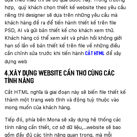
Mobile:
hợp, quý khách chọn thiết kế website theo yêu cầu
riêng thì designer sẽ dựa trên những yêu cầu mà
Tài khoản đã được
Mona Media
cung cấp cho quý
khách qua hệ thống SMS tự động. Nếu cần hỗ trợ thêm
khách hàng đề ra để tiến hành thiết kế trên file
xin vui lòng gọi
1900 636 648
PSD, AI và gửi bản thiết kế cho khách xem thử.
Khách hàng có thể xem xét và phản hồi không giới
hạn số lần về bản thiết kế trên file về những điều
cần chỉnh sửa trước khi tiến hành
để xây
cắt HTML
dựng web
4.Xây dựng website Cần Thơ cùng các
tính năng
Cắt HTML nghĩa là giai đoạn này sẽ biến file thiết kế
thành một trang web tĩnh và động tuỳ thuộc vào
mong muốn của khách hàng.
Tiếp đó, phía bên Mona sẽ xây dựng hệ thống các
tính năng cần thiết, cơ sở dữ liệu,…website sẽ bao
gồm đầy đủ các tính năng quan trọng, mà mỗi