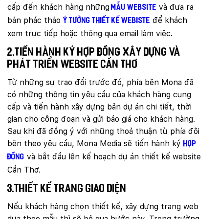
cấp đến khách hàng những
và đưa ra
mẫu website
bản phác thảo
để khách
ý tưởng thiết kế webiste
xem trực tiếp hoặc thông qua email làm việc.
2.Tiến hành ký hợp đồng xây dựng và
phát triển website Cần Thơ
Từ những sự trao đổi trước đó, phía bên Mona đã
có những thông tin yêu cầu của khách hàng cung
cấp và tiến hành xây dựng bản dự án chi tiết, thời
gian cho công đoạn và gửi báo giá cho khách hàng.
Sau khi đã đồng ý với những thoả thuận từ phía đôi
bên theo yêu cầu, Mona Media sẽ tiến hành ký
hợp
và bắt đầu lên kế hoạch dự án thiết kế website
đồng
Cần Thơ.
3.Thiết kế trang giao diện
Quý khách vui lòng đăng nhập vào hệ thống
Nếu khách hàng chọn thiết kế, xây dựng trang web
quản lý dự án để theo dõi tiến độ.
Website:
quanly.mona.media
dựa theo mẫu thì sẽ bỏ qua bước này. Trong trường