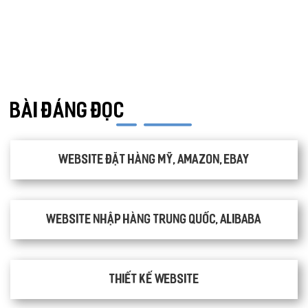
CHỈ PHẪU THUẬT
Y TẾ
TRANG SỨC
RAO VẶT
THỰC PHẨM CHỨC NĂNG
LANDING PAGE - HERBALGY
ONLINE MARKETING
BÀI ĐÁNG ĐỌC
Website đặt hàng Mỹ, Amazon, Ebay
Website nhập hàng Trung Quốc, Alibaba
Thiết kế website