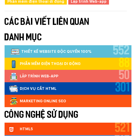
Phần mềm điện thoại di động
Lập trình Web-app
CÁC BÀI VIẾT LIÊN QUAN
DANH MỤC
552
THIẾT KẾ WEBSITE ĐỘC QUYỀN 100%
88
PHẦN MỀM ĐIỆN THOẠI DI ĐỘNG
50
LẬP TRÌNH WEB-APP
301
DỊCH VỤ CẮT HTML
MARKETING ONLINE SEO
CÔNG NGHỆ SỬ DỤNG
521
HTML5