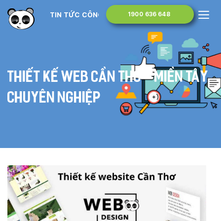
TIN TỨC CÔNG NGHỆ
1900 636 648
Thiết kế web Cần Thơ – Miền Tây
chuyên nghiệp