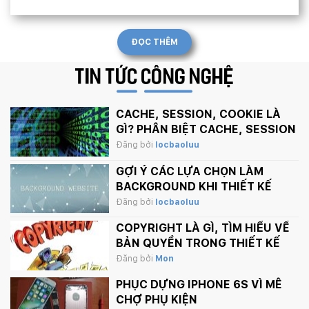
ĐỌC THÊM
TIN TỨC
CÔNG NGHỆ
CACHE, SESSION, COOKIE LÀ
GÌ? PHÂN BIỆT CACHE, SESSION
VÀ COOKIE
Đăng bởi
locbaoluu
GỢI Ý CÁC LỰA CHỌN LÀM
BACKGROUND KHI THIẾT KẾ
WEBSITE
Đăng bởi
locbaoluu
COPYRIGHT LÀ GÌ, TÌM HIỂU VỀ
BẢN QUYỀN TRONG THIẾT KẾ
Đăng bởi
Mon
PHỤC DỰNG IPHONE 6S VÌ MÊ
CHỢ PHỤ KIỆN