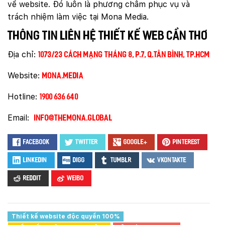
về website. Đó luôn là phương châm phục vụ và
trách nhiệm làm việc tại Mona Media.
Thông tin liên hệ thiết kế web Cần Thơ
Địa chỉ:
1073/23 Cách Mạng Tháng 8, P.7, Q.Tân Bình, TP.HCM
Website:
mona.media
Hotline:
1900 636 640
Email:
info@themona.global
Facebook
Twitter
Google+
Pinterest
LinkedIn
Digg
Tumblr
VKontakte
Reddit
Weibo
Thiết kế website độc quyền 100%