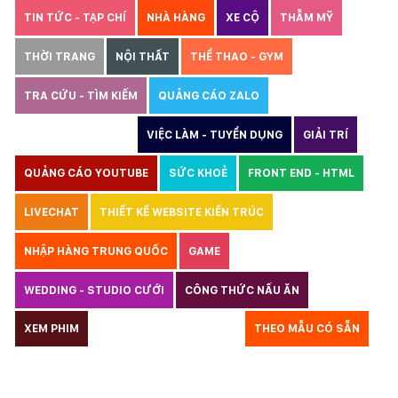
TIN TỨC - TẠP CHÍ
NHÀ HÀNG
XE CỘ
THẪM MỸ
THỜI TRANG
NỘI THẤT
THỂ THAO - GYM
TRA CỨU - TÌM KIẾM
QUẢNG CÁO ZALO
THIẾT KẾ WEBSITE
VIỆC LÀM - TUYỂN DỤNG
GIẢI TRÍ
QUẢNG CÁO YOUTUBE
SỨC KHOẺ
FRONT END - HTML
LIVECHAT
THIẾT KẾ WEBSITE KIẾN TRÚC
NHẬP HÀNG TRUNG QUỐC
GAME
WEDDING - STUDIO CƯỚI
CÔNG THỨC NẤU ĂN
LUẬT
XEM PHIM
GIÁO DỤC
THỦY SẢN
THEO MẪU CÓ SẴN
TƯ VẤN DU HỌC
VẬN TẢI
XÂY DỰNG
KẾ TOÁN