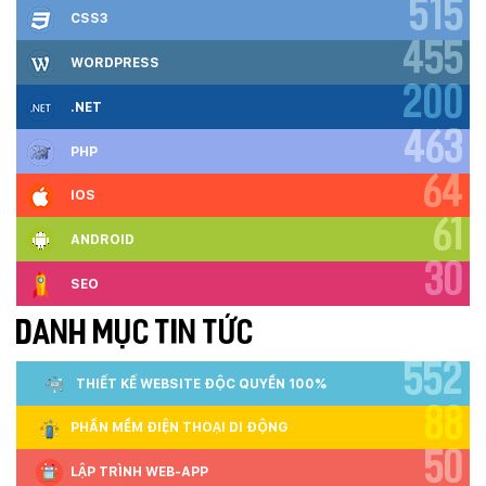
515
CSS3
455
WORDPRESS
200
.NET
463
PHP
64
IOS
61
ANDROID
30
SEO
DANH MỤC TIN TỨC
552
THIẾT KẾ WEBSITE ĐỘC QUYỀN 100%
88
PHẦN MỀM ĐIỆN THOẠI DI ĐỘNG
50
LẬP TRÌNH WEB-APP