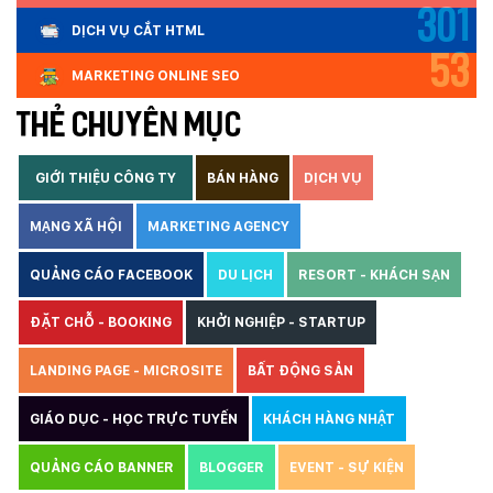
301
DỊCH VỤ CẮT HTML
53
MARKETING ONLINE SEO
THẺ CHUYÊN MỤC
GIỚI THIỆU CÔNG TY
BÁN HÀNG
DỊCH VỤ
MẠNG XÃ HỘI
MARKETING AGENCY
QUẢNG CÁO FACEBOOK
DU LỊCH
RESORT - KHÁCH SẠN
ĐẶT CHỖ - BOOKING
KHỞI NGHIỆP - STARTUP
LANDING PAGE - MICROSITE
BẤT ĐỘNG SẢN
GIÁO DỤC - HỌC TRỰC TUYẾN
KHÁCH HÀNG NHẬT
QUẢNG CÁO BANNER
BLOGGER
EVENT - SỰ KIỆN