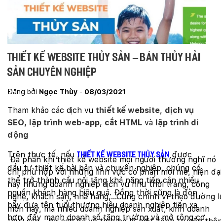
Thiết kế website thủy sản – bán thủy hải
sản chuyên nghiệp
Đăng bởi
Ngọc Thùy
-
08/03/2021
Tham khảo các dịch vụ
thiết kế website
,
dịch vụ
SEO
,
lập trình web-app
,
cắt HTML
và
lập trình di
động
Trên thực tế, nếu
được
thiết kế website thủy sản
Đa phần khi thiết kế website mọi người thường nghĩ nó
đầu tư thiết kế bài bản và chuyên nghiệp, chúng có
chỉ phù hợp với những lĩnh vực có phần mới mẻ, hiện đạ
thể trở thành cầu nối tăng khả năng tiếp cận nhiều
hay những doanh nghiệp dịch vụ như thời trang, công
nguồn khách hàng hiệu quả. Đồng thời cũng là đòn
nghệ, khách sạn, nhà hàng,…Cũng chính vì theo đường l
bẩy đưa tên tuổi thương hiệu doanh nghiệp tiến xa
mòn này, mà nhiều doanh nghiệp sản xuất, kinh doanh
hơn, đẩy mạnh doanh số tăng trưởng và mở rộng cơ