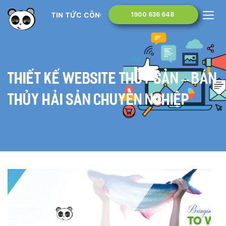
TIN TỨC CÔNG NGHỆ
1900 636 648
Thiết kế website thủy sản – bán
thủy hải sản chuyên nghiệp