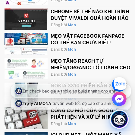
Đăng bởi
Mon
CHROME SẼ THẾ NÀO KHI TRÌNH
DUYỆT VIVALDI QUÁ HOÀN HẢO
Đăng bởi
Mon
MẸO VẶT FACEBOOK FANPAGE
CÓ THỂ BẠN CHƯA BIẾT!
Đăng bởi
Mon
MẸO TĂNG REACH TỰ
NHIÊN/ORGANIC TỐT DÀNH CHO
FANPAGE CỦA BẠN
Đăng bởi
Mon
NOKIA 3310 PHIÊN BẢN 2017 SẼ
ĐƯỢC HỒI SINH VÀO CUỐI
THÁNG 2 NÀY
Đăng bởi
Mon
CÔNG CỤ MỚI CỦA GOOGLE
PHÁT HIỆN VÀ XỬ LÝ NHỮNG
BÌNH LUẬN PHẢN CẢM TRÊN
Đăng bởi
Mon
INTERNET