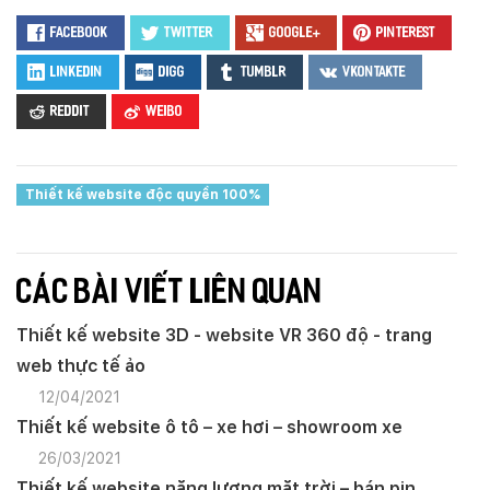
Facebook
Twitter
Google+
Pinterest
LinkedIn
Digg
Tumblr
VKontakte
Reddit
Weibo
Thiết kế website độc quyền 100%
Thiết kế website
Thủy sản
CÁC BÀI VIẾT LIÊN QUAN
Thiết kế website 3D - website VR 360 độ - trang
web thực tế ảo
12/04/2021
Thiết kế website ô tô – xe hơi – showroom xe
26/03/2021
Thiết kế website năng lượng mặt trời – bán pin