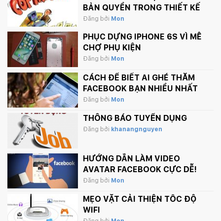
BẢN QUYỀN TRONG THIẾT KẾ
Đăng bởi
Mon
PHỤC DỰNG IPHONE 6S VÌ MÊ
CHỢ PHỤ KIỆN
Đăng bởi
Mon
CÁCH ĐỂ BIẾT AI GHÉ THĂM
FACEBOOK BẠN NHIỀU NHẤT
Đăng bởi
Mon
THÔNG BÁO TUYỂN DỤNG
Đăng bởi
khanangnguyen
HƯỚNG DẪN LÀM VIDEO
AVATAR FACEBOOK CỰC DỄ!
Đăng bởi
Mon
MẸO VẶT CẢI THIỆN TỐC ĐỘ
WIFI