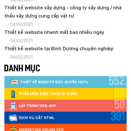
Thiết kế website xây dựng - công ty xây dựng / nhà
thầu xây dựng cung cấp vật tư
04/02/2021
Thiết kế website nhanh mất bao nhiêu ngày
04/02/2021
Thiết kế website tại Bình Dương chuyên nghiệp
04/02/2021
DANH MỤC
552
THIẾT KẾ WEBSITE ĐỘC QUYỀN 100%
88
PHẦN MỀM ĐIỆN THOẠI DI ĐỘNG
50
LẬP TRÌNH WEB-APP
301
DỊCH VỤ CẮT HTML
MARKETING ONLINE SEO