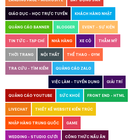
GIÁO DỤC - HỌC TRỰC TUYẾN
KHÁCH HÀNG NHẬT
QUẢNG CÁO BANNER
BLOGGER
EVENT - SỰ KIỆN
TIN TỨC - TẠP CHÍ
NHÀ HÀNG
XE CỘ
THẪM MỸ
THỜI TRANG
NỘI THẤT
THỂ THAO - GYM
TRA CỨU - TÌM KIẾM
QUẢNG CÁO ZALO
THIẾT KẾ WEBSITE
VIỆC LÀM - TUYỂN DỤNG
GIẢI TRÍ
QUẢNG CÁO YOUTUBE
SỨC KHOẺ
FRONT END - HTML
LIVECHAT
THIẾT KẾ WEBSITE KIẾN TRÚC
NHẬP HÀNG TRUNG QUỐC
GAME
WEDDING - STUDIO CƯỚI
CÔNG THỨC NẤU ĂN
LUẬT