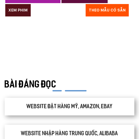
XEM PHIM
GIÁO DỤC
THỦY SẢN
THEO MẪU CÓ SẴN
TƯ VẤN DU HỌC
VẬN TẢI
XÂY DỰNG
KẾ TOÁN
CHỈ PHẪU THUẬT
Y TẾ
TRANG SỨC
RAO VẶT
THỰC PHẨM CHỨC NĂNG
LANDING PAGE - HERBALGY
ONLINE MARKETING
BÀI ĐÁNG ĐỌC
Website đặt hàng Mỹ, Amazon, Ebay
Website nhập hàng Trung Quốc, Alibaba