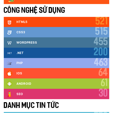
CÔNG NGHỆ SỬ DỤNG
521
HTML5
515
CSS3
455
WORDPRESS
200
.NET
463
PHP
64
IOS
61
ANDROID
30
SEO
DANH MỤC TIN TỨC