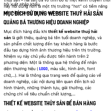
thuỷ sản – hải sản đã vô tình bỏ lỡ một kênh truyền thô
hội xuất nhập khẩu.
hay nói đúng hơn là một thị trường “hot” có tiềm năng
bán hàng mang lại hiệu quả cao.
Mục đích sử dụng website thuỷ hải sản
Quảng bá thương hiệu doanh nghiệp
Mục đích hàng đầu khi
thiết kế website thuỷ hải
sản
là giới thiệu, quảng bá tên tuổi doanh nghiệp, và
sản phẩm chất lượng đến tay khách hàng là bước
đầu tạo dựng hình ảnh thương hiệu trên thị trường.
Nhiệm vụ này chủ yếu được tiến hành trên 2
phương diện: Một là thông qua hệ thống để nhận
diện thương hiệu (
, màu sắc, hình ảnh, font
logo
chữ,…). Hai là thông qua trang web để quảng cáo về
doanh nghiệp, các nội dung liên quan đến lịch sử
hình thành, những thành tựu, giải thưởng, các
chứng chỉ về tiêu chuẩn chất lượng,…
Thiết kế website thủy sản để bán hàng