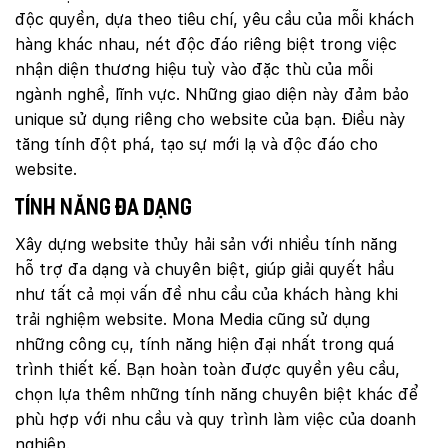
Mobile:
độc quyền, dựa theo tiêu chí, yêu cầu của mỗi khách
hàng khác nhau, nét độc đáo riêng biệt trong việc
Tài khoản đã được
Mona Media
cung cấp cho quý
nhận diện thương hiệu tuỳ vào đặc thù của mỗi
khách qua hệ thống SMS tự động. Nếu cần hỗ trợ thêm
xin vui lòng gọi
1900 636 648
ngành nghề, lĩnh vực. Những giao diện này đảm bảo
unique sử dụng riêng cho website của bạn. Điều này
tăng tính đột phá, tạo sự mới lạ và độc đáo cho
website.
Tính năng đa dạng
Xây dựng website thủy hải sản với nhiều tính năng
hỗ trợ đa dạng và chuyên biệt, giúp giải quyết hầu
như tất cả mọi vấn đề nhu cầu của khách hàng khi
trải nghiệm website. Mona Media cũng sử dụng
những công cụ, tính năng hiện đại nhất trong quá
trình thiết kế. Bạn hoàn toàn được quyền yêu cầu,
chọn lựa thêm những tính năng chuyên biệt khác để
phù hợp với nhu cầu và quy trình làm việc của doanh
nghiệp.