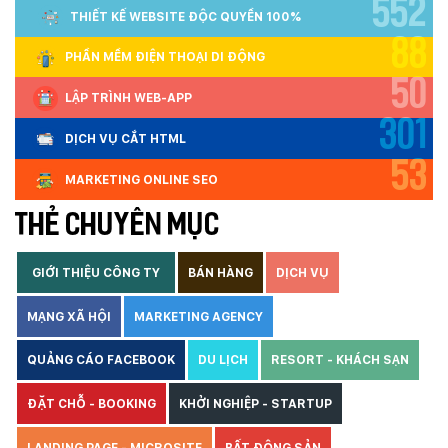
552
THIẾT KẾ WEBSITE ĐỘC QUYỀN 100%
88
PHẦN MỀM ĐIỆN THOẠI DI ĐỘNG
50
LẬP TRÌNH WEB-APP
301
DỊCH VỤ CẮT HTML
53
MARKETING ONLINE SEO
THẺ CHUYÊN MỤC
GIỚI THIỆU CÔNG TY
BÁN HÀNG
DỊCH VỤ
MẠNG XÃ HỘI
MARKETING AGENCY
QUẢNG CÁO FACEBOOK
DU LỊCH
RESORT - KHÁCH SẠN
ĐẶT CHỖ - BOOKING
KHỞI NGHIỆP - STARTUP
LANDING PAGE - MICROSITE
BẤT ĐỘNG SẢN