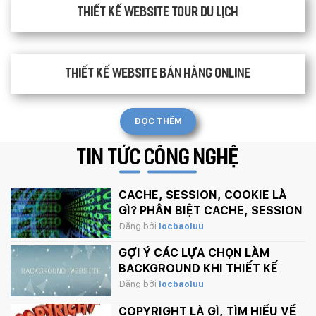
Thiết kế website tour du lịch
Thiết kế website bán hàng Online
ĐỌC THÊM
TIN TỨC
CÔNG NGHỆ
CACHE, SESSION, COOKIE LÀ
GÌ? PHÂN BIỆT CACHE, SESSION
VÀ COOKIE
Đăng bởi
locbaoluu
GỢI Ý CÁC LỰA CHỌN LÀM
BACKGROUND KHI THIẾT KẾ
WEBSITE
Đăng bởi
locbaoluu
COPYRIGHT LÀ GÌ, TÌM HIỂU VỀ