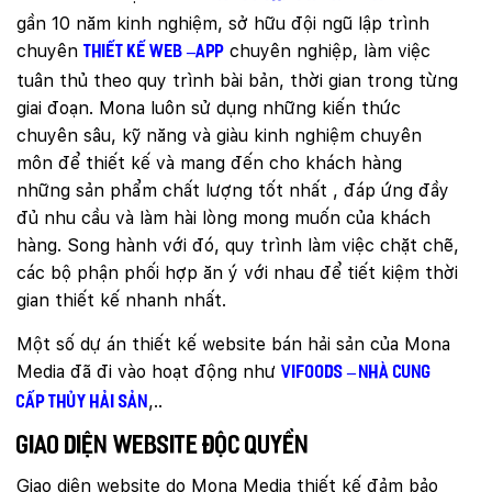
gần 10 năm kinh nghiệm, sở hữu đội ngũ lập trình
chuyên
chuyên nghiệp, làm việc
thiết kế web –app
tuân thủ theo quy trình bài bản, thời gian trong từng
giai đoạn. Mona luôn sử dụng những kiến thức
chuyên sâu, kỹ năng và giàu kinh nghiệm chuyên
môn để thiết kế và mang đến cho khách hàng
những sản phẩm chất lượng tốt nhất , đáp ứng đầy
đủ nhu cầu và làm hài lòng mong muốn của khách
hàng. Song hành với đó, quy trình làm việc chặt chẽ,
các bộ phận phối hợp ăn ý với nhau để tiết kiệm thời
gian thiết kế nhanh nhất.
Một số dự án thiết kế website bán hải sản của Mona
Media đã đi vào hoạt động như
Vifoods – nhà cung
,..
cấp thủy hải sản
Giao diện website độc quyền
Quý khách vui lòng đăng nhập vào hệ thống
quản lý dự án để theo dõi tiến độ.
Giao diện website do Mona Media thiết kế đảm bảo
Website:
quanly.mona.media