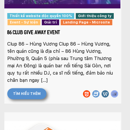
Thiết kế website độc quyền 100%
Giới thiệu công ty
Event - Sự kiện
Giải trí
Landing Page - Microsite
86 CLUB GIVE AWAY EVENT
Clup 86 – Hùng Vương Clup 86 – Hùng Vương,
tên quán cũng là địa chỉ – 86 Hùng Vương,
Phường 9, Quận 5 (phía sau Trung tâm Thương
mại An Đông) là quán bar nổi tiếng Sài Gòn, nơi
quy tụ rất nhiều DJ, ca sĩ nổi tiếng, đảm bảo níu
chân bạn ngay […]
TÌM HIỂU THÊM
Quý khách vui lòng đăng nhập vào hệ thống
quản lý dự án để theo dõi tiến độ.
Website:
quanly.mona.media