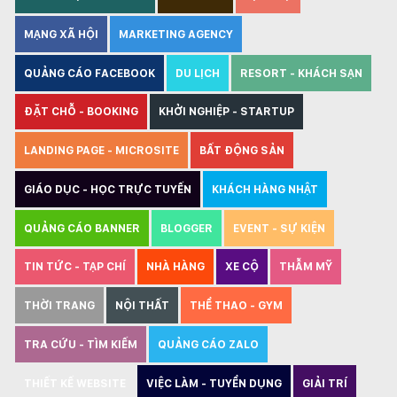
MẠNG XÃ HỘI
MARKETING AGENCY
QUẢNG CÁO FACEBOOK
DU LỊCH
RESORT - KHÁCH SẠN
ĐẶT CHỖ - BOOKING
KHỞI NGHIỆP - STARTUP
LANDING PAGE - MICROSITE
BẤT ĐỘNG SẢN
GIÁO DỤC - HỌC TRỰC TUYẾN
KHÁCH HÀNG NHẬT
QUẢNG CÁO BANNER
BLOGGER
EVENT - SỰ KIỆN
TIN TỨC - TẠP CHÍ
NHÀ HÀNG
XE CỘ
THẪM MỸ
THỜI TRANG
NỘI THẤT
THỂ THAO - GYM
TRA CỨU - TÌM KIẾM
QUẢNG CÁO ZALO
THIẾT KẾ WEBSITE
VIỆC LÀM - TUYỂN DỤNG
GIẢI TRÍ