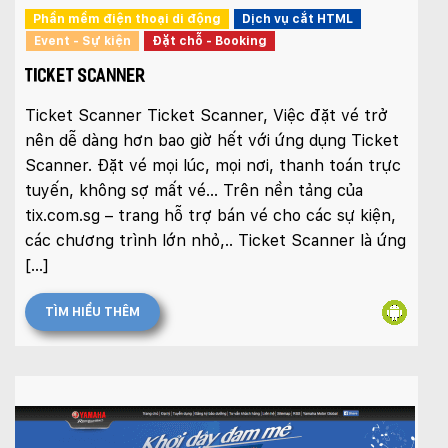
Phần mềm điện thoại di động
Dịch vụ cắt HTML
Event - Sự kiện
Đặt chỗ - Booking
TICKET SCANNER
Ticket Scanner Ticket Scanner, Việc đặt vé trở
nên dễ dàng hơn bao giờ hết với ứng dụng Ticket
Scanner. Đặt vé mọi lúc, mọi nơi, thanh toán trực
tuyến, không sợ mất vé… Trên nền tảng của
tix.com.sg – trang hỗ trợ bán vé cho các sự kiện,
các chương trình lớn nhỏ,.. Ticket Scanner là ứng
[…]
TÌM HIỂU THÊM