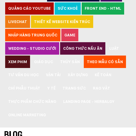
QUẢNG CÁO YOUTUBE
SỨC KHOẺ
FRONT END - HTML
LIVECHAT
THIẾT KẾ WEBSITE KIẾN TRÚC
NHẬP HÀNG TRUNG QUỐC
GAME
WEDDING - STUDIO CƯỚI
CÔNG THỨC NẤU ĂN
LUẬT
XEM PHIM
GIÁO DỤC
THỦY SẢN
THEO MẪU CÓ SẴN
TƯ VẤN DU HỌC
VẬN TẢI
XÂY DỰNG
KẾ TOÁN
CHỈ PHẪU THUẬT
Y TẾ
TRANG SỨC
RAO VẶT
THỰC PHẨM CHỨC NĂNG
LANDING PAGE - HERBALGY
ONLINE MARKETING
BLOG