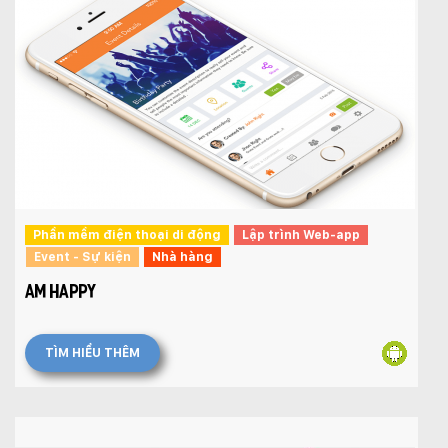
Mobile:
Tài khoản đã được
Mona Media
cung cấp cho quý
khách qua hệ thống SMS tự động. Nếu cần hỗ trợ thêm
xin vui lòng gọi
1900 636 648
Phần mềm điện thoại di động
Lập trình Web-app
Event - Sự kiện
Nhà hàng
AM HAPPY
TÌM HIỂU THÊM