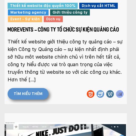
Thiết kế website độc quyền 100%
Dịch vụ cắt HTML
Marketing agency
Giới thiệu công ty
Event - Sự kiện
Dịch vụ
MOREVENTS - CÔNG TY TỔ CHỨC SỰ KIỆN QUẢNG CÁO
Thiết kế website giới thiệu công ty quảng cáo – sự
kiện Công ty Quảng cáo – sự kiện nhất định phải
sở hữu môt website chính chủ vì trên hết tất cả,
công ty hiểu được vai trò quan trọng của việc
truyền thông từ website so với các công cụ khác.
Hơn thế […]
TÌM HIỂU THÊM