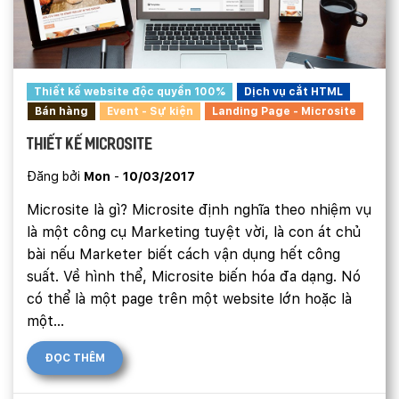
Thiết kế website độc quyền 100%
Dịch vụ cắt HTML
Bán hàng
Event - Sự kiện
Landing Page - Microsite
Thiết kế Microsite
Đăng bởi
Mon
-
10/03/2017
Microsite là gì? Microsite định nghĩa theo nhiệm vụ
là một công cụ Marketing tuyệt vời, là con át chủ
bài nếu Marketer biết cách vận dụng hết công
suất. Về hình thể, Microsite biến hóa đa dạng. Nó
có thể là một page trên một website lớn hoặc là
một...
ĐỌC THÊM