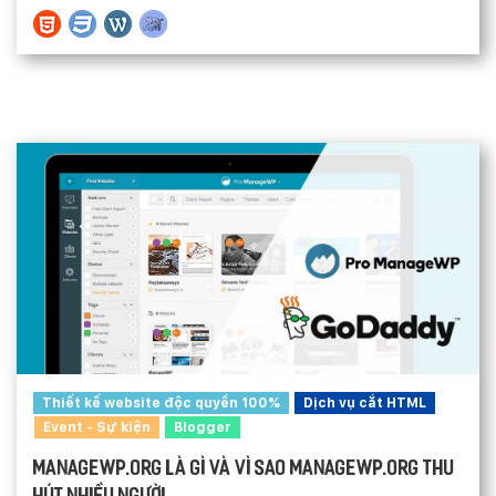
Thiết kế website độc quyền 100%
Dịch vụ cắt HTML
Event - Sự kiện
Blogger
ManageWP.org là gì và vì sao ManageWP.org thu