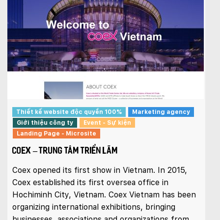
Thiết kế website độc quyền 100%
Marketing agency
Giới thiệu công ty
Event - Sự kiện
Landing Page - Microsite
COEX – TRUNG TÂM TRIỂN LÃM
Coex opened its first show in Vietnam. In 2015,
Coex established its first oversea office in
Hochiminh City, Vietnam. Coex Vietnam has been
organizing international exhibitions, bringing
businesses, associations and organizations from