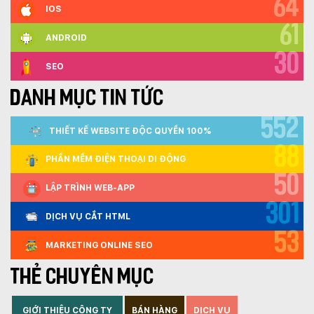
64
IOS
61
ANDROID
30
SEO
DANH MỤC TIN TỨC
552
THIẾT KẾ WEBSITE ĐỘC QUYỀN 100%
88
PHẦN MỀM ĐIỆN THOẠI DI ĐỘNG
50
LẬP TRÌNH WEB-APP
301
DỊCH VỤ CẮT HTML
53
MARKETING ONLINE SEO
THẺ CHUYÊN MỤC
GIỚI THIỆU CÔNG TY
BÁN HÀNG
DỊCH VỤ