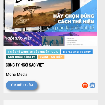
Thiết kế website độc quyền 100%
Marketing agency
Giới thiệu công ty
Event - Sự kiện
CÔNG TY NGÔI SAO VIỆT
Mona Media
TÌM HIỂU THÊM