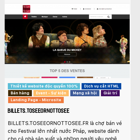
Thiết kế website độc quyền 100%
Dịch vụ cắt HTML
Bán hàng
Event - Sự kiện
Mạng xã hội
Giải trí
Landing Page - Microsite
BILLETS.TOSEEORNOTTOSEE
BILLETS.TOSEEORNOTTOSEE.FR là chợ bán vé
cho Festival lớn nhất nước Pháp, website dành
cho cả nhà sản xuất và những người yêu nghệ