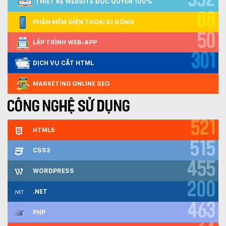
552
THIẾT KẾ WEBSITE ĐỘC QUYỀN 100%
88
PHẦN MỀM ĐIỆN THOẠI DI ĐỘNG
50
LẬP TRÌNH WEB-APP
301
DỊCH VỤ CẮT HTML
MARKETING ONLINE SEO
CÔNG NGHỆ SỬ DỤNG
521
HTML5
515
CSS3
455
WORDPRESS
200
.NET
463
PHP