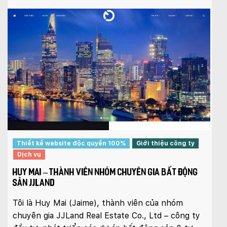
Thiết kế website độc quyền 100%
Giới thiệu công ty
Dịch vụ
HUY MAI – THÀNH VIÊN NHÓM CHUYÊN GIA BẤT ĐỘNG
SẢN JJLAND
Tôi là Huy Mai (Jaime), thành viên của nhóm
chuyên gia JJLand Real Estate Co., Ltd – công ty