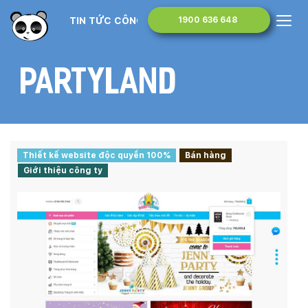
TIN TỨC CÔNG NGHỆ
1900 636 648
PartyLand
Thiết kế website độc quyền 100%
Bán hàng
Giới thiệu công ty