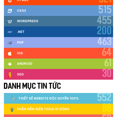
515
CSS3
455
WORDPRESS
200
.NET
463
PHP
64
IOS
61
ANDROID
30
SEO
DANH MỤC TIN TỨC
552
THIẾT KẾ WEBSITE ĐỘC QUYỀN 100%
88
PHẦN MỀM ĐIỆN THOẠI DI ĐỘNG