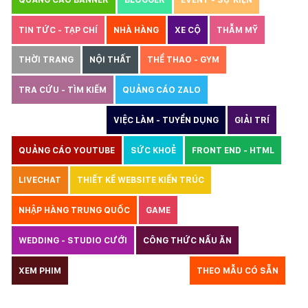
Mobile:
TIN TỨC - TẠP CHÍ
NHÀ HÀNG
XE CỘ
THẪM MỸ
Tài khoản đã được
Mona Media
cung cấp cho quý
khách qua hệ thống SMS tự động. Nếu cần hỗ trợ thêm
xin vui lòng gọi
1900 636 648
THỜI TRANG
NỘI THẤT
THỂ THAO - GYM
TRA CỨU - TÌM KIẾM
QUẢNG CÁO ZALO
THIẾT KẾ WEBSITE
VIỆC LÀM - TUYỂN DỤNG
GIẢI TRÍ
QUẢNG CÁO YOUTUBE
SỨC KHOẺ
FRONT END - HTML
LIVECHAT
THIẾT KẾ WEBSITE KIẾN TRÚC
NHẬP HÀNG TRUNG QUỐC
GAME
WEDDING - STUDIO CƯỚI
CÔNG THỨC NẤU ĂN
LUẬT
XEM PHIM
GIÁO DỤC
THỦY SẢN
THEO MẪU CÓ SẴN
TƯ VẤN DU HỌC
VẬN TẢI
XÂY DỰNG
KẾ TOÁN