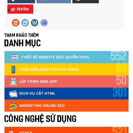
Weibo
Tham khảo thêm
DANH MỤC
552
THIẾT KẾ WEBSITE ĐỘC QUYỀN 100%
88
PHẦN MỀM ĐIỆN THOẠI DI ĐỘNG
50
LẬP TRÌNH WEB-APP
301
DỊCH VỤ CẮT HTML
MARKETING ONLINE SEO
CÔNG NGHỆ SỬ DỤNG
521
HTML5