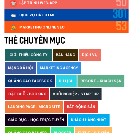
50
LẬP TRÌNH WEB-APP
301
DỊCH VỤ CẮT HTML
53
MARKETING ONLINE SEO
THẺ CHUYÊN MỤC
GIỚI THIỆU CÔNG TY
BÁN HÀNG
DỊCH VỤ
MẠNG XÃ HỘI
MARKETING AGENCY
QUẢNG CÁO FACEBOOK
DU LỊCH
RESORT - KHÁCH SẠN
ĐẶT CHỖ - BOOKING
KHỞI NGHIỆP - STARTUP
LANDING PAGE - MICROSITE
BẤT ĐỘNG SẢN
GIÁO DỤC - HỌC TRỰC TUYẾN
KHÁCH HÀNG NHẬT
Quý khách vui lòng đăng nhập vào hệ thống
quản lý dự án để theo dõi tiến độ.
Website:
quanly.mona.media
QUẢNG CÁO BANNER
BLOGGER
EVENT - SỰ KIỆN