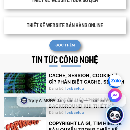
Thiết kế website tour du lịch
Thiết kế website bán hàng Online
ĐỌC THÊM
TIN TỨC
CÔNG NGHỆ
CACHE, SESSION, COOKIE LÀ
GÌ? PHÂN BIỆT CACHE, SESSION
VÀ COOKIE
Đăng bởi
locbaoluu
GỢI Ý CÁC LỰA CHỌN LÀM
BACKGROUND KHI THIẾT KẾ
WEBSITE
Đăng bởi
locbaoluu
COPYRIGHT LÀ GÌ, TÌM HIỂU VỀ
BẢN QUYỀN TRONG THIẾT KẾ