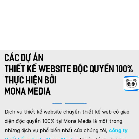
CHỈ PHẪU THUẬT
Y TẾ
TRANG SỨC
RAO VẶT
THỰC PHẨM CHỨC NĂNG
LANDING PAGE - HERBALGY
ONLINE MARKETING
CÁC DỰ ÁN
THIẾT KẾ WEBSITE ĐỘC QUYỀN 100%
THỰC HIỆN BỞI
MONA MEDIA
Dịch vụ thiết kế website chuyên thiết kế web có giao
diện độc quyền 100% tại Mona Media là một trong
những dịch vụ phổ biến nhất của chúng tôi,
công ty