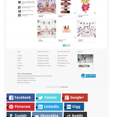
Facebook
Twitter
Google+
Pinterest
LinkedIn
Digg
Tumblr
VKontakte
Reddit