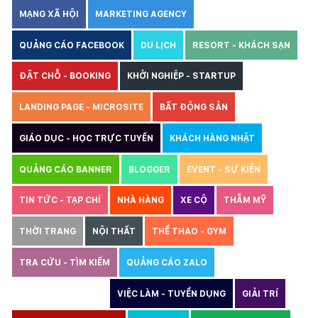
MẠNG XÃ HỘI
MARKETING AGENCY
QUẢNG CÁO FACEBOOK
DU LỊCH
RESORT - KHÁCH SẠN
ĐẶT CHỖ - BOOKING
KHỞI NGHIỆP - STARTUP
LANDING PAGE - MICROSITE
BẤT ĐỘNG SẢN
GIÁO DỤC - HỌC TRỰC TUYẾN
KHÁCH HÀNG NHẬT
QUẢNG CÁO BANNER
BLOGGER
EVENT - SỰ KIỆN
TIN TỨC - TẠP CHÍ
NHÀ HÀNG
XE CỘ
THẪM MỸ
THỜI TRANG
NỘI THẤT
THỂ THAO - GYM
TRA CỨU - TÌM KIẾM
QUẢNG CÁO ZALO
THIẾT KẾ WEBSITE
VIỆC LÀM - TUYỂN DỤNG
GIẢI TRÍ