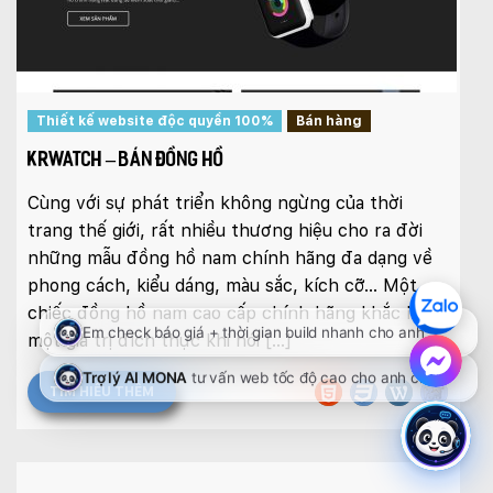
Thiết kế website độc quyền 100%
Bán hàng
KRWATCH – BÁN ĐỒNG HỒ
Cùng với sự phát triển không ngừng của thời
trang thế giới, rất nhiều thương hiệu cho ra đời
những mẫu đồng hồ nam chính hãng đa dạng về
phong cách, kiểu dáng, màu sắc, kích cỡ… Một
chiếc đồng hồ nam cao cấp chính hãng khắc họa
một giá trị đích thực khi nói […]
TÌM HIỂU THÊM