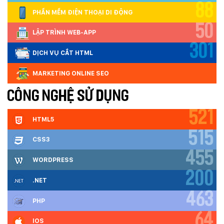
88
PHẦN MỀM ĐIỆN THOẠI DI ĐỘNG
50
LẬP TRÌNH WEB-APP
301
DỊCH VỤ CẮT HTML
MARKETING ONLINE SEO
CÔNG NGHỆ SỬ DỤNG
521
HTML5
515
CSS3
455
WORDPRESS
200
.NET
463
PHP
64
IOS