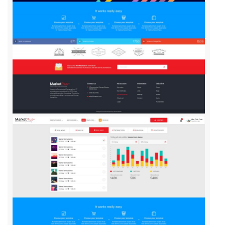
Mobile:
Tài khoản đã được
Mona Media
cung cấp cho quý
khách qua hệ thống SMS tự động. Nếu cần hỗ trợ thêm
xin vui lòng gọi
1900 636 648