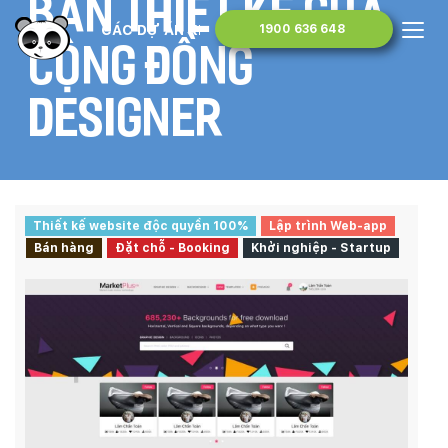
bán thiết kế của
CÁC DỰ ÁN KHÁC
1900 636 648
cộng đồng
designer
Thiết kế website độc quyền 100%
Lập trình Web-app
Bán hàng
Đặt chỗ - Booking
Khởi nghiệp - Startup