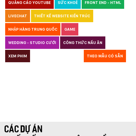
QUẢNG CÁO YOUTUBE
SỨC KHOẺ
FRONT END - HTML
LIVECHAT
THIẾT KẾ WEBSITE KIẾN TRÚC
NHẬP HÀNG TRUNG QUỐC
GAME
WEDDING - STUDIO CƯỚI
CÔNG THỨC NẤU ĂN
LUẬT
XEM PHIM
GIÁO DỤC
THỦY SẢN
THEO MẪU CÓ SẴN
TƯ VẤN DU HỌC
VẬN TẢI
XÂY DỰNG
KẾ TOÁN
CHỈ PHẪU THUẬT
Y TẾ
TRANG SỨC
RAO VẶT
THỰC PHẨM CHỨC NĂNG
LANDING PAGE - HERBALGY
ONLINE MARKETING
CÁC DỰ ÁN