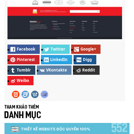
Facebook
Twitter
Google+
Pinterest
LinkedIn
Digg
Tumblr
VKontakte
Reddit
Weibo
Tham khảo thêm
DANH MỤC
552
THIẾT KẾ WEBSITE ĐỘC QUYỀN 100%