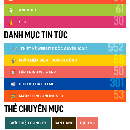
61
ANDROID
30
SEO
DANH MỤC TIN TỨC
552
THIẾT KẾ WEBSITE ĐỘC QUYỀN 100%
88
PHẦN MỀM ĐIỆN THOẠI DI ĐỘNG
50
LẬP TRÌNH WEB-APP
301
DỊCH VỤ CẮT HTML
53
MARKETING ONLINE SEO
THẺ CHUYÊN MỤC
GIỚI THIỆU CÔNG TY
BÁN HÀNG
DỊCH VỤ