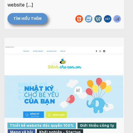
website […]
TÌM HIỂU THÊM
Thiết kế website độc quyền 100%
Giới thiệu công ty
Mạng xã hội
Khởi nghiệp - Startup