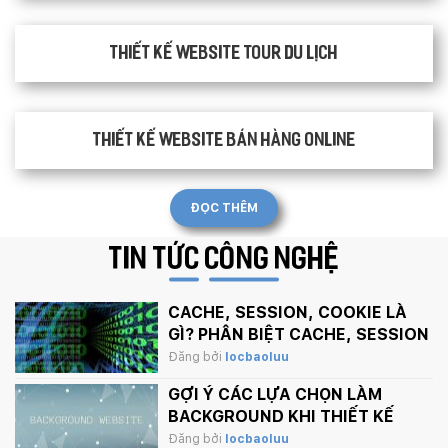
Thiết kế website tour du lịch
Thiết kế website bán hàng Online
ĐỌC THÊM
TIN TỨC
CÔNG NGHỆ
CACHE, SESSION, COOKIE LÀ
GÌ? PHÂN BIỆT CACHE, SESSION
VÀ COOKIE
Đăng bởi
locbaoluu
GỢI Ý CÁC LỰA CHỌN LÀM
BACKGROUND KHI THIẾT KẾ
WEBSITE
Đăng bởi
locbaoluu