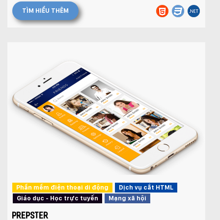
TÌM HIỂU THÊM
Quý khách vui lòng đăng nhập vào hệ thống
quản lý dự án để theo dõi tiến độ.
Website:
quanly.mona.media
Mobile:
Tài khoản đã được
Mona Media
cung cấp cho quý
khách qua hệ thống SMS tự động. Nếu cần hỗ trợ thêm
xin vui lòng gọi
1900 636 648
Phần mềm điện thoại di động
Dịch vụ cắt HTML
Giáo dục - Học trực tuyến
Mạng xã hội
PREPSTER