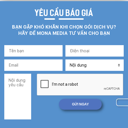
YÊU CẦU BÁO GIÁ
BẠN GẶP KHÓ KHĂN KHI CHỌN GÓI DỊCH VỤ?
HÃY ĐỂ MONA MEDIA TƯ VẤN CHO BẠN