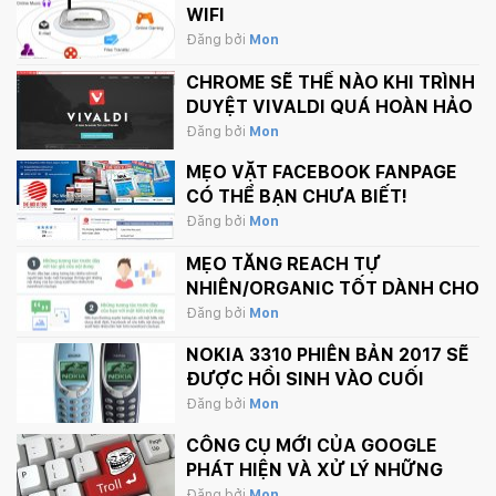
WIFI
Đăng bởi
Mon
CHROME SẼ THẾ NÀO KHI TRÌNH
DUYỆT VIVALDI QUÁ HOÀN HẢO
Đăng bởi
Mon
MẸO VẶT FACEBOOK FANPAGE
CÓ THỂ BẠN CHƯA BIẾT!
Đăng bởi
Mon
MẸO TĂNG REACH TỰ
NHIÊN/ORGANIC TỐT DÀNH CHO
FANPAGE CỦA BẠN
Đăng bởi
Mon
NOKIA 3310 PHIÊN BẢN 2017 SẼ
ĐƯỢC HỒI SINH VÀO CUỐI
THÁNG 2 NÀY
Đăng bởi
Mon
CÔNG CỤ MỚI CỦA GOOGLE
PHÁT HIỆN VÀ XỬ LÝ NHỮNG
BÌNH LUẬN PHẢN CẢM TRÊN
Đăng bởi
Mon