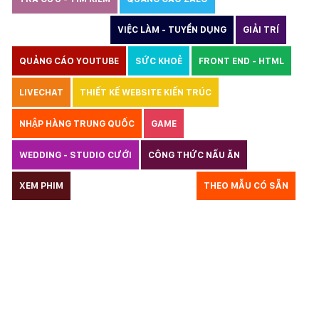
THIẾT KẾ WEBSITE
VIỆC LÀM - TUYỂN DỤNG
GIẢI TRÍ
QUẢNG CÁO YOUTUBE
SỨC KHOẺ
FRONT END - HTML
LIVECHAT
THIẾT KẾ WEBSITE KIẾN TRÚC
NHẬP HÀNG TRUNG QUỐC
GAME
WEDDING - STUDIO CƯỚI
CÔNG THỨC NẤU ĂN
LUẬT
XEM PHIM
GIÁO DỤC
THỦY SẢN
THEO MẪU CÓ SẴN
TƯ VẤN DU HỌC
VẬN TẢI
XÂY DỰNG
KẾ TOÁN
CHỈ PHẪU THUẬT
Y TẾ
TRANG SỨC
RAO VẶT
THỰC PHẨM CHỨC NĂNG
LANDING PAGE - HERBALGY
ONLINE MARKETING