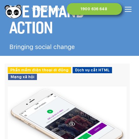
We Demand
THÔNG TIN MONA MEDIA
1900 636 648
Action
Bringing social change
Phần mềm điện thoại di động
Dịch vụ cắt HTML
Mạng xã hội