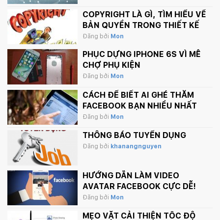
COPYRIGHT LÀ GÌ, TÌM HIỂU VỀ
BẢN QUYỀN TRONG THIẾT KẾ
Đăng bởi
Mon
PHỤC DỰNG IPHONE 6S VÌ MÊ
CHỢ PHỤ KIỆN
Đăng bởi
Mon
CÁCH ĐỂ BIẾT AI GHÉ THĂM
FACEBOOK BẠN NHIỀU NHẤT
Đăng bởi
Mon
THÔNG BÁO TUYỂN DỤNG
Đăng bởi
khanangnguyen
HƯỚNG DẪN LÀM VIDEO
AVATAR FACEBOOK CỰC DỄ!
Đăng bởi
Mon
MẸO VẶT CẢI THIỆN TỐC ĐỘ