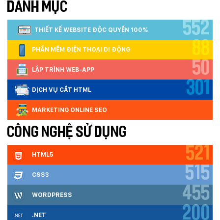
DANH MỤC
552
THIẾT KẾ WEBSITE ĐỘC QUYỀN 100%
88
PHẦN MỀM ĐIỆN THOẠI DI ĐỘNG
50
LẬP TRÌNH WEB-APP
301
DỊCH VỤ CẮT HTML
MARKETING ONLINE SEO
CÔNG NGHỆ SỬ DỤNG
521
HTML5
515
CSS3
455
WORDPRESS
200
.NET