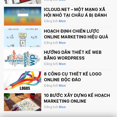
INTERNET
ICLOUD.NET – MỘT MẠNG XÃ
HỘI NHỎ TẠI CHÂU Á BỊ ĐÁNH
SẬP BỞI APPLE.
Đăng bởi
Mon
HOẠCH ĐỊNH CHIẾN LƯỢC
ONLINE MARKETING HIỆU QUẢ
Đăng bởi
Mon
HƯỚNG DẪN THIẾT KẾ WEB
BẰNG WORDPRESS
Đăng bởi
Mon
8 CÔNG CỤ THIẾT KẾ LOGO
ONLINE ĐỘC ĐÁO
Đăng bởi
Mon
10 BƯỚC XÂY DỰNG KẾ HOẠCH
MARKETING ONLINE
Đăng bởi
Mon