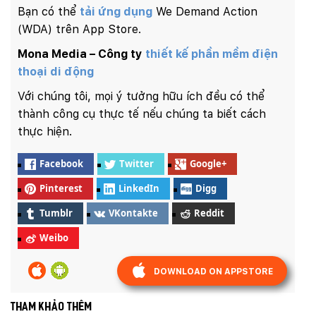
Bạn có thể
tải ứng dụng
We Demand Action
(WDA) trên App Store.
Mona Media – Công ty
thiết kế phần mềm điện
thoại di động
Với chúng tôi, mọi ý tưởng hữu ích đều có thể
thành công cụ thực tế nếu chúng ta biết cách
thực hiện.
Facebook
Twitter
Google+
Pinterest
LinkedIn
Digg
Tumblr
VKontakte
Reddit
Weibo
DOWNLOAD ON APPSTORE
Tham khảo thêm