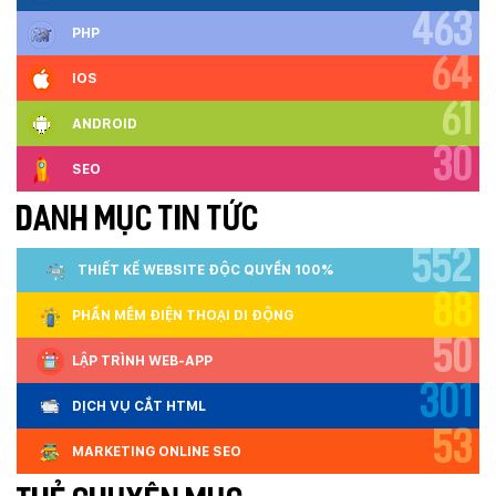
463
PHP
64
IOS
61
ANDROID
30
SEO
DANH MỤC TIN TỨC
552
THIẾT KẾ WEBSITE ĐỘC QUYỀN 100%
88
PHẦN MỀM ĐIỆN THOẠI DI ĐỘNG
50
LẬP TRÌNH WEB-APP
301
DỊCH VỤ CẮT HTML
53
MARKETING ONLINE SEO