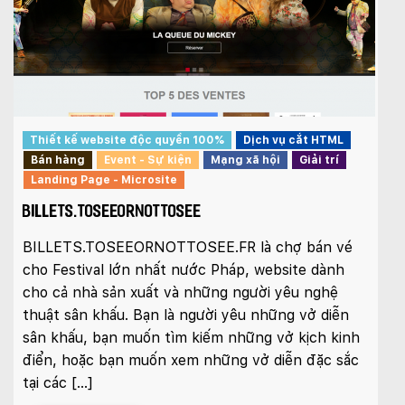
Thiết kế website độc quyền 100%
Dịch vụ cắt HTML
Bán hàng
Event - Sự kiện
Mạng xã hội
Giải trí
Landing Page - Microsite
BILLETS.TOSEEORNOTTOSEE
BILLETS.TOSEEORNOTTOSEE.FR là chợ bán vé
cho Festival lớn nhất nước Pháp, website dành
cho cả nhà sản xuất và những người yêu nghệ
thuật sân khấu. Bạn là người yêu những vở diễn
sân khấu, bạn muốn tìm kiếm những vở kịch kinh
điển, hoặc bạn muốn xem những vở diễn đặc sắc
tại các […]