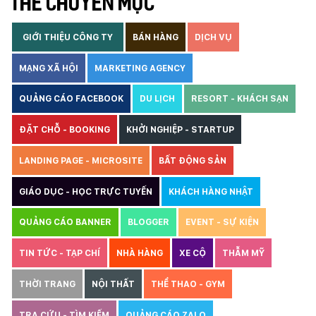
THẺ CHUYÊN MỤC
GIỚI THIỆU CÔNG TY
BÁN HÀNG
DỊCH VỤ
MẠNG XÃ HỘI
MARKETING AGENCY
QUẢNG CÁO FACEBOOK
DU LỊCH
RESORT - KHÁCH SẠN
ĐẶT CHỖ - BOOKING
KHỞI NGHIỆP - STARTUP
LANDING PAGE - MICROSITE
BẤT ĐỘNG SẢN
GIÁO DỤC - HỌC TRỰC TUYẾN
KHÁCH HÀNG NHẬT
QUẢNG CÁO BANNER
BLOGGER
EVENT - SỰ KIỆN
TIN TỨC - TẠP CHÍ
NHÀ HÀNG
XE CỘ
THẪM MỸ
THỜI TRANG
NỘI THẤT
THỂ THAO - GYM
TRA CỨU - TÌM KIẾM
QUẢNG CÁO ZALO