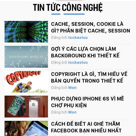
TIN TỨC
CÔNG NGHỆ
CACHE, SESSION, COOKIE LÀ
GÌ? PHÂN BIỆT CACHE, SESSION
VÀ COOKIE
Đăng bởi
locbaoluu
GỢI Ý CÁC LỰA CHỌN LÀM
BACKGROUND KHI THIẾT KẾ
WEBSITE
Đăng bởi
locbaoluu
COPYRIGHT LÀ GÌ, TÌM HIỂU VỀ
BẢN QUYỀN TRONG THIẾT KẾ
Đăng bởi
Mon
PHỤC DỰNG IPHONE 6S VÌ MÊ
CHỢ PHỤ KIỆN
Đăng bởi
Mon
CÁCH ĐỂ BIẾT AI GHÉ THĂM
FACEBOOK BẠN NHIỀU NHẤT