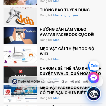
Đăng bởi
Mon
THÔNG BÁO TUYỂN DỤNG
Đăng bởi
khanangnguyen
HƯỚNG DẪN LÀM VIDEO
AVATAR FACEBOOK CỰC DỄ!
Đăng bởi
Mon
MẸO VẶT CẢI THIỆN TỐC ĐỘ
WIFI
Đăng bởi
Mon
CHROME SẼ THẾ NÀO KHI TRÌNH
DUYỆT VIVALDI QUÁ HOÀN HẢO
Đăng bởi
Mon
MẸO VẶT FACEBOOK FANPAGE
CÓ THỂ BẠN CHƯA BIẾT!
Đăng bởi
Mon