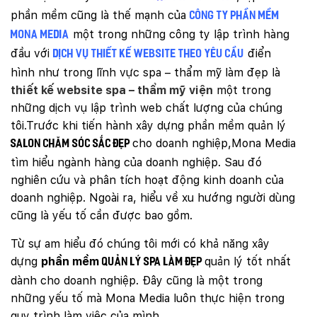
Mobile:
phần mềm cũng là thế mạnh của
công ty phần mềm
một trong những công ty lập trình hàng
Mona Media
Tài khoản đã được
Mona Media
cung cấp cho quý
khách qua hệ thống SMS tự động. Nếu cần hỗ trợ thêm
đầu với
điển
dịch vụ thiết kế website theo yêu cầu
xin vui lòng gọi
1900 636 648
hình như trong lĩnh vực spa – thẩm mỹ làm đẹp là
thiết kế website spa – thẩm mỹ viện
một trong
những dịch vụ lập trình web chất lượng của chúng
tôi.Trước khi tiến hành xây dựng phần mềm quản lý
cho doanh nghiệp,Mona Media
salon chăm sóc sắc đẹp
tìm hiểu ngành hàng của doanh nghiệp. Sau đó
nghiên cứu và phân tích hoạt động kinh doanh của
doanh nghiệp. Ngoài ra, hiểu về xu hướng người dùng
cũng là yếu tố cần được bao gồm.
Từ sự am hiểu đó chúng tôi mới có khả năng xây
dựng
phần mềm
quản lý tốt nhất
quản lý spa làm đẹp
dành cho doanh nghiệp. Đây cũng là một trong
những yếu tố mà Mona Media luôn thực hiện trong
quy trình làm việc của mình.