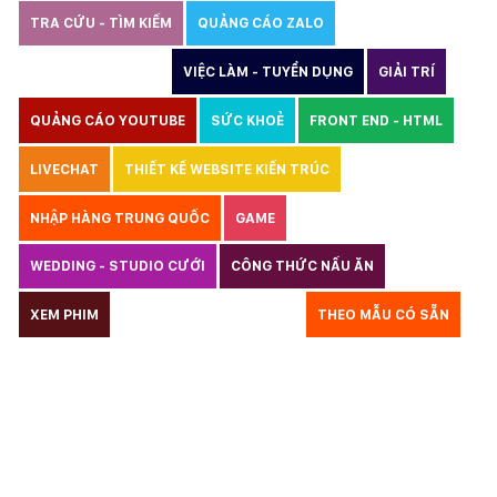
TRA CỨU - TÌM KIẾM
QUẢNG CÁO ZALO
THIẾT KẾ WEBSITE
VIỆC LÀM - TUYỂN DỤNG
GIẢI TRÍ
QUẢNG CÁO YOUTUBE
SỨC KHOẺ
FRONT END - HTML
LIVECHAT
THIẾT KẾ WEBSITE KIẾN TRÚC
NHẬP HÀNG TRUNG QUỐC
GAME
WEDDING - STUDIO CƯỚI
CÔNG THỨC NẤU ĂN
LUẬT
XEM PHIM
GIÁO DỤC
THỦY SẢN
THEO MẪU CÓ SẴN
TƯ VẤN DU HỌC
VẬN TẢI
XÂY DỰNG
KẾ TOÁN
CHỈ PHẪU THUẬT
Y TẾ
TRANG SỨC
RAO VẶT
THỰC PHẨM CHỨC NĂNG
LANDING PAGE - HERBALGY