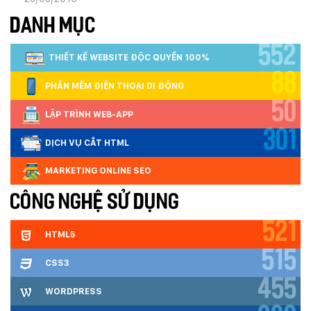
DANH MỤC
552
THIẾT KẾ WEBSITE ĐỘC QUYỀN 100%
88
PHẦN MỀM ĐIỆN THOẠI DI ĐỘNG
50
LẬP TRÌNH WEB-APP
301
DỊCH VỤ CẮT HTML
MARKETING ONLINE SEO
CÔNG NGHỆ SỬ DỤNG
521
HTML5
515
CSS3
455
WORDPRESS