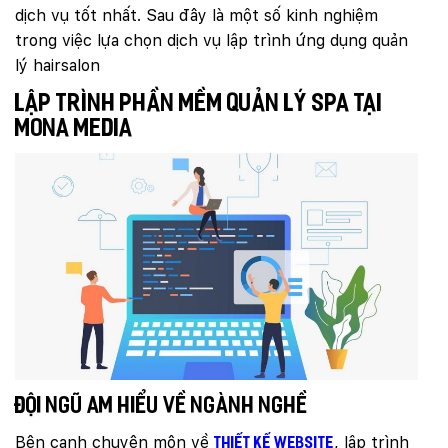
dịch vụ tốt nhất. Sau đây là một số kinh nghiệm
trong việc lựa chọn dịch vụ lập trình ứng dụng quản
lý hairsalon
Lập trình phần mềm quản lý spa tại
Mona Media
Đội ngũ am hiểu về ngành nghề
Quý khách vui lòng đăng nhập vào hệ thống
quản lý dự án để theo dõi tiến độ.
Bên cạnh chuyên môn về
, lập trình
thiết kế website
Website:
quanly.mona.media