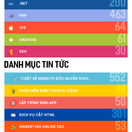
200
.NET
463
PHP
64
IOS
61
ANDROID
30
SEO
DANH MỤC TIN TỨC
552
THIẾT KẾ WEBSITE ĐỘC QUYỀN 100%
88
PHẦN MỀM ĐIỆN THOẠI DI ĐỘNG
50
LẬP TRÌNH WEB-APP
301
DỊCH VỤ CẮT HTML
53
MARKETING ONLINE SEO