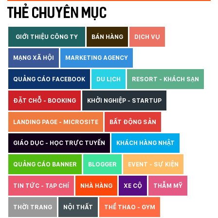
THẺ CHUYÊN MỤC
GIỚI THIỆU CÔNG TY
BÁN HÀNG
DỊCH VỤ
MẠNG XÃ HỘI
MARKETING AGENCY
QUẢNG CÁO FACEBOOK
DU LỊCH
RESORT - KHÁCH SẠN
ĐẶT CHỖ - BOOKING
KHỞI NGHIỆP - STARTUP
LANDING PAGE - MICROSITE
BẤT ĐỘNG SẢN
GIÁO DỤC - HỌC TRỰC TUYẾN
KHÁCH HÀNG NHẬT
QUẢNG CÁO BANNER
BLOGGER
EVENT - SỰ KIỆN
TIN TỨC - TẠP CHÍ
NHÀ HÀNG
XE CỘ
THẪM MỸ
THỜI TRANG
NỘI THẤT
THỂ THAO - GYM