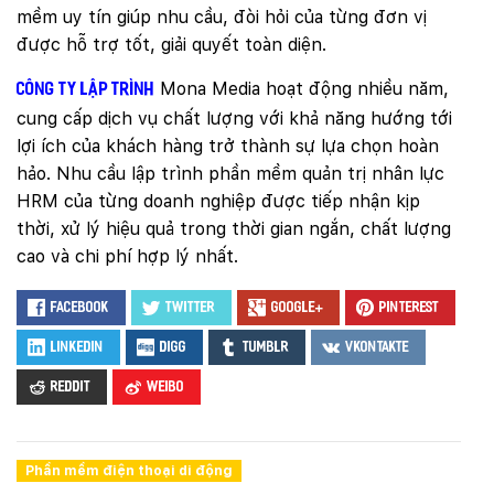
mềm uy tín giúp nhu cầu, đòi hỏi của từng đơn vị
được hỗ trợ tốt, giải quyết toàn diện.
Mona Media hoạt động nhiều năm,
Công ty lập trình
cung cấp dịch vụ chất lượng với khả năng hướng tới
lợi ích của khách hàng trở thành sự lựa chọn hoàn
hảo. Nhu cầu lập trình phần mềm quản trị nhân lực
HRM của từng doanh nghiệp được tiếp nhận kịp
thời, xử lý hiệu quả trong thời gian ngắn, chất lượng
cao và chi phí hợp lý nhất.
Facebook
Twitter
Google+
Pinterest
LinkedIn
Digg
Tumblr
VKontakte
Reddit
Weibo
Quý khách vui lòng đăng nhập vào hệ thống
quản lý dự án để theo dõi tiến độ.
Phần mềm điện thoại di động
Website:
quanly.mona.media