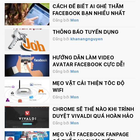
CÁCH ĐỂ BIẾT AI GHÉ THĂM
FACEBOOK BẠN NHIỀU NHẤT
Đăng bởi
Mon
THÔNG BÁO TUYỂN DỤNG
Đăng bởi
khanangnguyen
HƯỚNG DẪN LÀM VIDEO
AVATAR FACEBOOK CỰC DỄ!
Đăng bởi
Mon
MẸO VẶT CẢI THIỆN TỐC ĐỘ
WIFI
Đăng bởi
Mon
CHROME SẼ THẾ NÀO KHI TRÌNH
DUYỆT VIVALDI QUÁ HOÀN HẢO
Đăng bởi
Mon
MẸO VẶT FACEBOOK FANPAGE