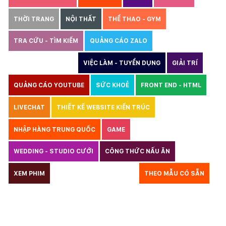
THỜI TRANG
NỘI THẤT
THỂ THAO - GYM
TRA CỨU - TÌM KIẾM
QUẢNG CÁO ZALO
THIẾT KẾ WEBSITE
VIỆC LÀM - TUYỂN DỤNG
GIẢI TRÍ
QUẢNG CÁO YOUTUBE
SỨC KHOẺ
FRONT END - HTML
LIVECHAT
THIẾT KẾ WEBSITE KIẾN TRÚC
NHẬP HÀNG TRUNG QUỐC
GAME
WEDDING - STUDIO CƯỚI
CÔNG THỨC NẤU ĂN
LUẬT
XEM PHIM
GIÁO DỤC
THỦY SẢN
THEO MẪU CÓ SẴN
TƯ VẤN DU HỌC
VẬN TẢI
XÂY DỰNG
KẾ TOÁN
CHỈ PHẪU THUẬT
Y TẾ
TRANG SỨC
RAO VẶT