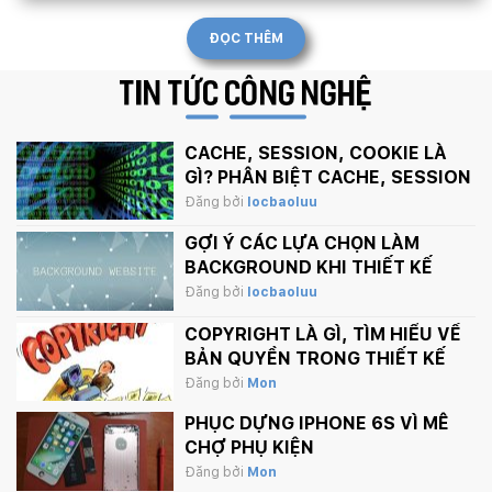
ĐỌC THÊM
TIN TỨC
CÔNG NGHỆ
CACHE, SESSION, COOKIE LÀ
GÌ? PHÂN BIỆT CACHE, SESSION
VÀ COOKIE
Đăng bởi
locbaoluu
GỢI Ý CÁC LỰA CHỌN LÀM
BACKGROUND KHI THIẾT KẾ
WEBSITE
Đăng bởi
locbaoluu
COPYRIGHT LÀ GÌ, TÌM HIỂU VỀ
BẢN QUYỀN TRONG THIẾT KẾ
Đăng bởi
Mon
PHỤC DỰNG IPHONE 6S VÌ MÊ
CHỢ PHỤ KIỆN
Đăng bởi
Mon