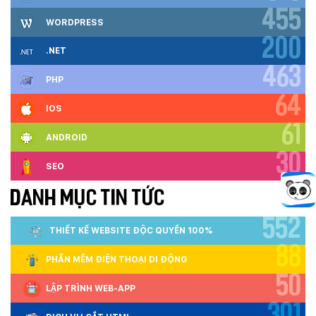
455
WORDPRESS
200
.NET
463
PHP
64
IOS
61
ANDROID
30
SEO
DANH MỤC TIN TỨC
552
THIẾT KẾ WEBSITE ĐỘC QUYỀN 100%
88
PHẦN MỀM ĐIỆN THOẠI DI ĐỘNG
50
LẬP TRÌNH WEB-APP