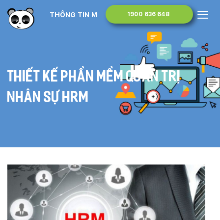
THÔNG TIN MONA MEDIA
1900 636 648
Thiết kế phần mềm quản trị
nhân sự HRM