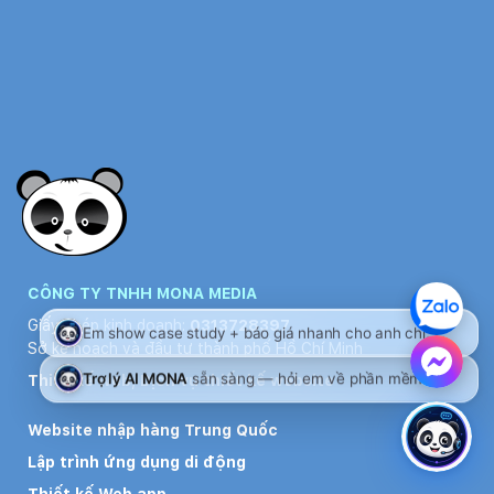
CÔNG TY TNHH MONA MEDIA
Giấy phép kinh doanh:
0313728397
Sở kế hoạch và đầu tư thành phố Hồ Chí Minh
Thiết kế web
,
Dịch vụ thiết kế website
Website nhập hàng Trung Quốc
Lập trình ứng dụng di động
Thiết kế Web app