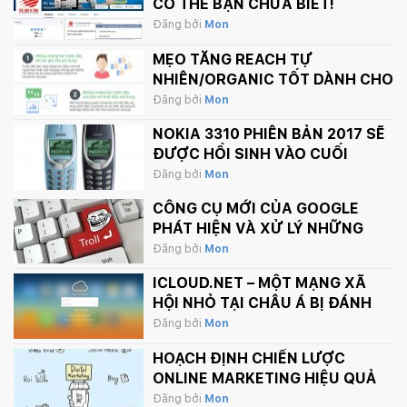
CÓ THỂ BẠN CHƯA BIẾT!
Đăng bởi
Mon
MẸO TĂNG REACH TỰ
NHIÊN/ORGANIC TỐT DÀNH CHO
FANPAGE CỦA BẠN
Đăng bởi
Mon
NOKIA 3310 PHIÊN BẢN 2017 SẼ
ĐƯỢC HỒI SINH VÀO CUỐI
THÁNG 2 NÀY
Đăng bởi
Mon
CÔNG CỤ MỚI CỦA GOOGLE
PHÁT HIỆN VÀ XỬ LÝ NHỮNG
BÌNH LUẬN PHẢN CẢM TRÊN
Đăng bởi
Mon
INTERNET
ICLOUD.NET – MỘT MẠNG XÃ
HỘI NHỎ TẠI CHÂU Á BỊ ĐÁNH
SẬP BỞI APPLE.
Đăng bởi
Mon
HOẠCH ĐỊNH CHIẾN LƯỢC
ONLINE MARKETING HIỆU QUẢ
Đăng bởi
Mon