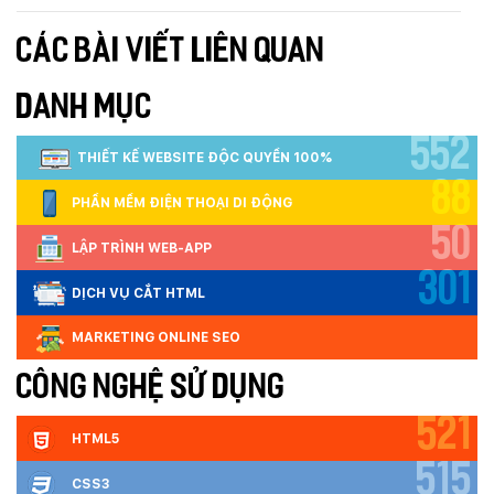
Mobile:
CÁC BÀI VIẾT LIÊN QUAN
Tài khoản đã được
Mona Media
cung cấp cho quý
khách qua hệ thống SMS tự động. Nếu cần hỗ trợ thêm
xin vui lòng gọi
1900 636 648
DANH MỤC
552
THIẾT KẾ WEBSITE ĐỘC QUYỀN 100%
88
PHẦN MỀM ĐIỆN THOẠI DI ĐỘNG
50
LẬP TRÌNH WEB-APP
301
DỊCH VỤ CẮT HTML
MARKETING ONLINE SEO
CÔNG NGHỆ SỬ DỤNG
521
HTML5
515
CSS3