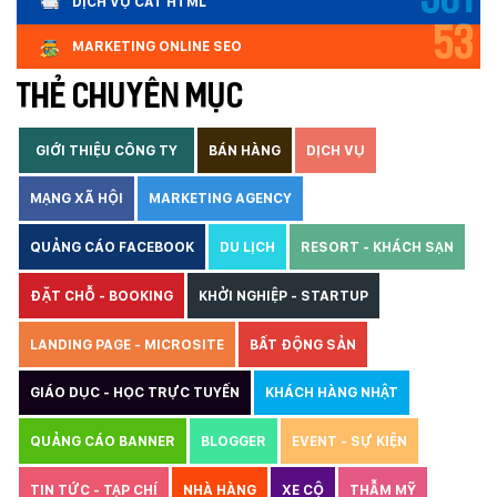
301
DỊCH VỤ CẮT HTML
53
MARKETING ONLINE SEO
THẺ CHUYÊN MỤC
GIỚI THIỆU CÔNG TY
BÁN HÀNG
DỊCH VỤ
MẠNG XÃ HỘI
MARKETING AGENCY
QUẢNG CÁO FACEBOOK
DU LỊCH
RESORT - KHÁCH SẠN
ĐẶT CHỖ - BOOKING
KHỞI NGHIỆP - STARTUP
LANDING PAGE - MICROSITE
BẤT ĐỘNG SẢN
GIÁO DỤC - HỌC TRỰC TUYẾN
KHÁCH HÀNG NHẬT
QUẢNG CÁO BANNER
BLOGGER
EVENT - SỰ KIỆN
TIN TỨC - TẠP CHÍ
NHÀ HÀNG
XE CỘ
THẪM MỸ