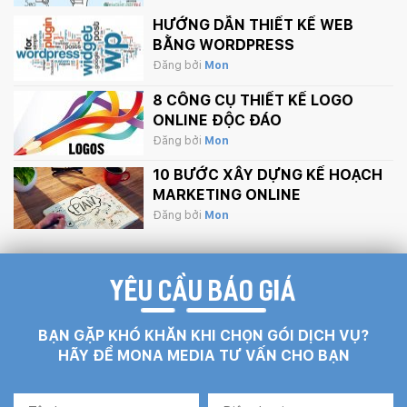
HƯỚNG DẪN THIẾT KẾ WEB
BẰNG WORDPRESS
Đăng bởi
Mon
8 CÔNG CỤ THIẾT KẾ LOGO
ONLINE ĐỘC ĐÁO
Đăng bởi
Mon
10 BƯỚC XÂY DỰNG KẾ HOẠCH
MARKETING ONLINE
Đăng bởi
Mon
YÊU CẦU BÁO GIÁ
BẠN GẶP KHÓ KHĂN KHI CHỌN GÓI DỊCH VỤ?
HÃY ĐỂ MONA MEDIA TƯ VẤN CHO BẠN