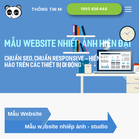
THÔNG TIN MONA MEDIA
1900 636 648
Mẫu website nhiếp ảnh hiện đại
Chuẩn SEO, chuẩn Responsive - hiển thị hoàn
hảo trên các thiết bị di động
Mẫu Website
Mẫu website nhiếp ảnh - studio