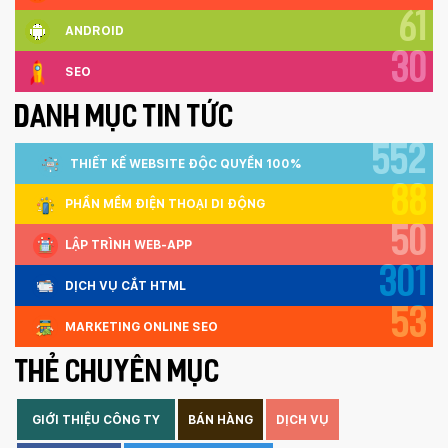
61
ANDROID
30
SEO
DANH MỤC TIN TỨC
552
THIẾT KẾ WEBSITE ĐỘC QUYỀN 100%
88
PHẦN MỀM ĐIỆN THOẠI DI ĐỘNG
50
LẬP TRÌNH WEB-APP
301
DỊCH VỤ CẮT HTML
53
MARKETING ONLINE SEO
THẺ CHUYÊN MỤC
GIỚI THIỆU CÔNG TY
BÁN HÀNG
DỊCH VỤ