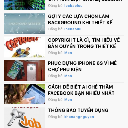
VÀ COOKIE
Đăng bởi
locbaoluu
GỢI Ý CÁC LỰA CHỌN LÀM
BACKGROUND KHI THIẾT KẾ
WEBSITE
Đăng bởi
locbaoluu
COPYRIGHT LÀ GÌ, TÌM HIỂU VỀ
BẢN QUYỀN TRONG THIẾT KẾ
Đăng bởi
Mon
PHỤC DỰNG IPHONE 6S VÌ MÊ
CHỢ PHỤ KIỆN
Đăng bởi
Mon
CÁCH ĐỂ BIẾT AI GHÉ THĂM
FACEBOOK BẠN NHIỀU NHẤT
Đăng bởi
Mon
THÔNG BÁO TUYỂN DỤNG
Đăng bởi
khanangnguyen