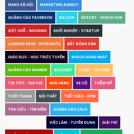
MẠNG XÃ HỘI
MARKETING AGENCY
QUẢNG CÁO FACEBOOK
DU LỊCH
RESORT - KHÁCH SẠN
ĐẶT CHỖ - BOOKING
KHỞI NGHIỆP - STARTUP
LANDING PAGE - MICROSITE
BẤT ĐỘNG SẢN
GIÁO DỤC - HỌC TRỰC TUYẾN
KHÁCH HÀNG NHẬT
QUẢNG CÁO BANNER
BLOGGER
EVENT - SỰ KIỆN
TIN TỨC - TẠP CHÍ
NHÀ HÀNG
XE CỘ
THẪM MỸ
THỜI TRANG
NỘI THẤT
THỂ THAO - GYM
TRA CỨU - TÌM KIẾM
QUẢNG CÁO ZALO
THIẾT KẾ WEBSITE
VIỆC LÀM - TUYỂN DỤNG
GIẢI TRÍ