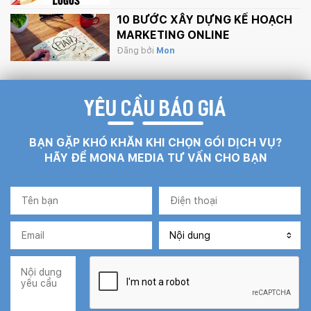
10 BƯỚC XÂY DỰNG KẾ HOẠCH
MARKETING ONLINE
Đăng bởi
Mon
YÊU CẦU BÁO GIÁ
BẠN GẶP KHÓ KHĂN KHI CHỌN GÓI DỊCH VỤ?
HÃY ĐỂ MONA MEDIA TƯ VẤN CHO BẠN