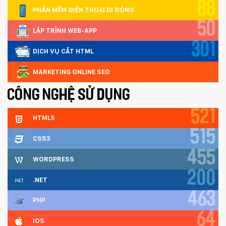
88
PHẦN MỀM ĐIỆN THOẠI DI ĐỘNG
50
LẬP TRÌNH WEB-APP
301
DỊCH VỤ CẮT HTML
MARKETING ONLINE SEO
CÔNG NGHỆ SỬ DỤNG
521
HTML5
515
CSS3
455
WORDPRESS
200
.NET
463
PHP
64
IOS