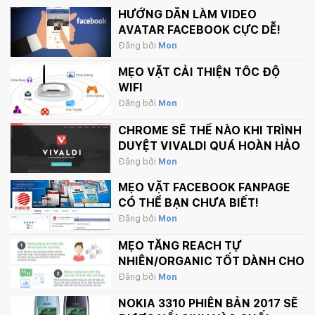
HƯỚNG DẪN LÀM VIDEO
AVATAR FACEBOOK CỰC DỄ!
Đăng bởi
Mon
MẸO VẶT CẢI THIỆN TỐC ĐỘ
WIFI
Đăng bởi
Mon
CHROME SẼ THẾ NÀO KHI TRÌNH
DUYỆT VIVALDI QUÁ HOÀN HẢO
Đăng bởi
Mon
MẸO VẶT FACEBOOK FANPAGE
CÓ THỂ BẠN CHƯA BIẾT!
Đăng bởi
Mon
MẸO TĂNG REACH TỰ
NHIÊN/ORGANIC TỐT DÀNH CHO
FANPAGE CỦA BẠN
Đăng bởi
Mon
NOKIA 3310 PHIÊN BẢN 2017 SẼ