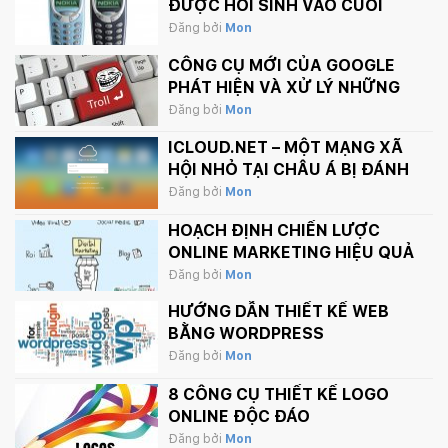
ĐƯỢC HỒI SINH VÀO CUỐI
THÁNG 2 NÀY
Đăng bởi
Mon
CÔNG CỤ MỚI CỦA GOOGLE
PHÁT HIỆN VÀ XỬ LÝ NHỮNG
BÌNH LUẬN PHẢN CẢM TRÊN
Đăng bởi
Mon
INTERNET
ICLOUD.NET – MỘT MẠNG XÃ
HỘI NHỎ TẠI CHÂU Á BỊ ĐÁNH
SẬP BỞI APPLE.
Đăng bởi
Mon
HOẠCH ĐỊNH CHIẾN LƯỢC
ONLINE MARKETING HIỆU QUẢ
Đăng bởi
Mon
HƯỚNG DẪN THIẾT KẾ WEB
BẰNG WORDPRESS
Đăng bởi
Mon
8 CÔNG CỤ THIẾT KẾ LOGO
ONLINE ĐỘC ĐÁO
Đăng bởi
Mon