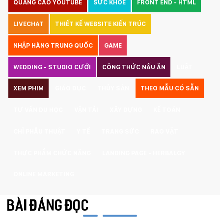
QUẢNG CÁO YOUTUBE
SỨC KHOẺ
FRONT END - HTML
LIVECHAT
THIẾT KẾ WEBSITE KIẾN TRÚC
NHẬP HÀNG TRUNG QUỐC
GAME
WEDDING - STUDIO CƯỚI
CÔNG THỨC NẤU ĂN
LUẬT
XEM PHIM
GIÁO DỤC
THỦY SẢN
THEO MẪU CÓ SẴN
TƯ VẤN DU HỌC
VẬN TẢI
XÂY DỰNG
KẾ TOÁN
CHỈ PHẪU THUẬT
Y TẾ
TRANG SỨC
RAO VẶT
THỰC PHẨM CHỨC NĂNG
LANDING PAGE - HERBALGY
ONLINE MARKETING
BÀI ĐÁNG ĐỌC