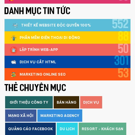
DANH MỤC TIN TỨC
552
THIẾT KẾ WEBSITE ĐỘC QUYỀN 100%
88
PHẦN MỀM ĐIỆN THOẠI DI ĐỘNG
50
LẬP TRÌNH WEB-APP
301
DỊCH VỤ CẮT HTML
53
MARKETING ONLINE SEO
THẺ CHUYÊN MỤC
GIỚI THIỆU CÔNG TY
BÁN HÀNG
DỊCH VỤ
MẠNG XÃ HỘI
MARKETING AGENCY
QUẢNG CÁO FACEBOOK
DU LỊCH
RESORT - KHÁCH SẠN