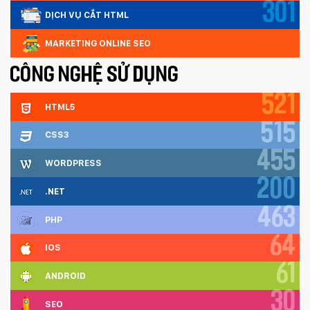
301
DỊCH VỤ CẮT HTML
MARKETING ONLINE SEO
CÔNG NGHỆ SỬ DỤNG
521
HTML5
515
CSS3
455
WORDPRESS
200
.NET
463
PHP
64
IOS
61
ANDROID
30
SEO