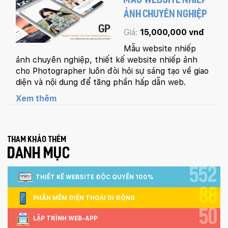
MẪU WEBSITE NHIẾP
ẢNH CHUYÊN NGHIỆP
Giá:
15,000,000 vnđ
Mẫu website nhiếp
ảnh chuyên nghiệp, thiết kế website nhiếp ảnh
cho Photographer luôn đòi hỏi sự sáng tạo về giao
diện và nội dung để tăng phần hấp dẫn web.
Xem thêm
Tham khảo thêm
DANH MỤC
552
THIẾT KẾ WEBSITE ĐỘC QUYỀN 100%
88
PHẦN MỀM ĐIỆN THOẠI DI ĐỘNG
50
LẬP TRÌNH WEB-APP