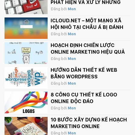
PHÁT HIỆN VÀ XỬ LÝ NHỮNG
BÌNH LUẬN PHẢN CẢM TRÊN
Đăng bởi
Mon
INTERNET
ICLOUD.NET – MỘT MẠNG XÃ
HỘI NHỎ TẠI CHÂU Á BỊ ĐÁNH
SẬP BỞI APPLE.
Đăng bởi
Mon
HOẠCH ĐỊNH CHIẾN LƯỢC
ONLINE MARKETING HIỆU QUẢ
Đăng bởi
Mon
HƯỚNG DẪN THIẾT KẾ WEB
BẰNG WORDPRESS
Đăng bởi
Mon
8 CÔNG CỤ THIẾT KẾ LOGO
ONLINE ĐỘC ĐÁO
Đăng bởi
Mon
10 BƯỚC XÂY DỰNG KẾ HOẠCH
MARKETING ONLINE
Đăng bởi
Mon