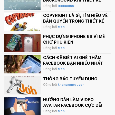
BACKGROUND KHI THIẾT KẾ
WEBSITE
Đăng bởi
locbaoluu
COPYRIGHT LÀ GÌ, TÌM HIỂU VỀ
BẢN QUYỀN TRONG THIẾT KẾ
Đăng bởi
Mon
PHỤC DỰNG IPHONE 6S VÌ MÊ
CHỢ PHỤ KIỆN
Đăng bởi
Mon
CÁCH ĐỂ BIẾT AI GHÉ THĂM
FACEBOOK BẠN NHIỀU NHẤT
Đăng bởi
Mon
THÔNG BÁO TUYỂN DỤNG
Đăng bởi
khanangnguyen
HƯỚNG DẪN LÀM VIDEO
AVATAR FACEBOOK CỰC DỄ!
Đăng bởi
Mon