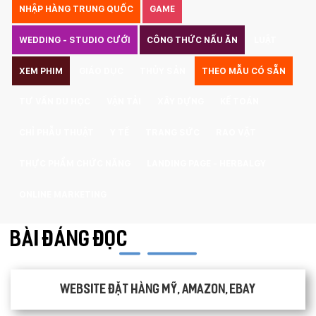
NHẬP HÀNG TRUNG QUỐC
GAME
WEDDING - STUDIO CƯỚI
CÔNG THỨC NẤU ĂN
LUẬT
XEM PHIM
GIÁO DỤC
THỦY SẢN
THEO MẪU CÓ SẴN
TƯ VẤN DU HỌC
VẬN TẢI
XÂY DỰNG
KẾ TOÁN
CHỈ PHẪU THUẬT
Y TẾ
TRANG SỨC
RAO VẶT
THỰC PHẨM CHỨC NĂNG
LANDING PAGE - HERBALGY
Quý khách vui lòng đăng nhập vào hệ thống
ONLINE MARKETING
quản lý dự án để theo dõi tiến độ.
Website:
quanly.mona.media
Mobile:
BÀI ĐÁNG ĐỌC
Tài khoản đã được
Mona Media
cung cấp cho quý
khách qua hệ thống SMS tự động. Nếu cần hỗ trợ thêm
xin vui lòng gọi
1900 636 648
Website đặt hàng Mỹ, Amazon, Ebay