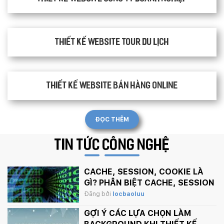
Thiết kế website tour du lịch
Thiết kế website bán hàng Online
ĐỌC THÊM
TIN TỨC
CÔNG NGHỆ
CACHE, SESSION, COOKIE LÀ
GÌ? PHÂN BIỆT CACHE, SESSION
VÀ COOKIE
Đăng bởi
locbaoluu
GỢI Ý CÁC LỰA CHỌN LÀM