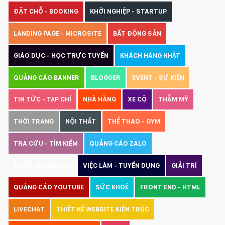
ĐẶT CHỖ - BOOKING
KHỞI NGHIỆP - STARTUP
LANDING PAGE - MICROSITE
BẤT ĐỘNG SẢN
GIÁO DỤC - HỌC TRỰC TUYẾN
KHÁCH HÀNG NHẬT
QUẢNG CÁO BANNER
BLOGGER
EVENT - SỰ KIỆN
TIN TỨC - TẠP CHÍ
NHÀ HÀNG
XE CỘ
THẪM MỸ
THỜI TRANG
NỘI THẤT
THỂ THAO - GYM
TRA CỨU - TÌM KIẾM
QUẢNG CÁO ZALO
THIẾT KẾ WEBSITE
VIỆC LÀM - TUYỂN DỤNG
GIẢI TRÍ
QUẢNG CÁO YOUTUBE
SỨC KHOẺ
FRONT END - HTML
LIVECHAT
THIẾT KẾ WEBSITE KIẾN TRÚC