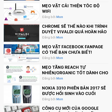
MẸO VẶT CẢI THIỆN TỐC ĐỘ
WIFI
Đăng bởi
Mon
CHROME SẼ THẾ NÀO KHI TRÌNH
DUYỆT VIVALDI QUÁ HOÀN HẢO
Đăng bởi
Mon
MẸO VẶT FACEBOOK FANPAGE
CÓ THỂ BẠN CHƯA BIẾT!
Đăng bởi
Mon
MẸO TĂNG REACH TỰ
NHIÊN/ORGANIC TỐT DÀNH CHO
FANPAGE CỦA BẠN
Đăng bởi
Mon
NOKIA 3310 PHIÊN BẢN 2017 SẼ
ĐƯỢC HỒI SINH VÀO CUỐI
THÁNG 2 NÀY
Đăng bởi
Mon
CÔNG CỤ MỚI CỦA GOOGLE