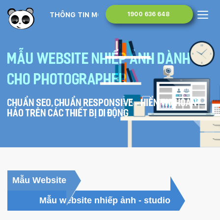
THÔNG TIN MONA MEDIA
1900 636 648
Mẫu website nhiếp ảnh dành
cho Photographer
Chuẩn SEO, chuẩn Responsive - hiển thị hoàn
hảo trên các thiết bị di động
Mẫu Website
Mẫu website nhiếp ảnh - studio