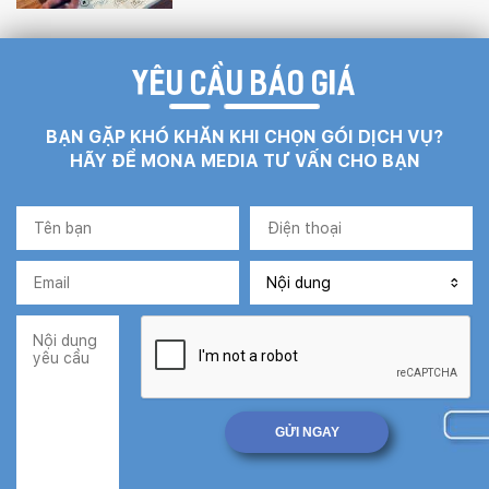
YÊU CẦU BÁO GIÁ
BẠN GẶP KHÓ KHĂN KHI CHỌN GÓI DỊCH VỤ?
HÃY ĐỂ MONA MEDIA TƯ VẤN CHO BẠN