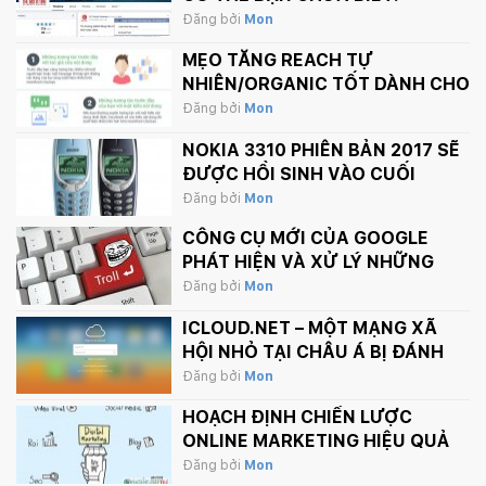
Đăng bởi
Mon
MẸO TĂNG REACH TỰ
NHIÊN/ORGANIC TỐT DÀNH CHO
FANPAGE CỦA BẠN
Đăng bởi
Mon
NOKIA 3310 PHIÊN BẢN 2017 SẼ
ĐƯỢC HỒI SINH VÀO CUỐI
THÁNG 2 NÀY
Đăng bởi
Mon
CÔNG CỤ MỚI CỦA GOOGLE
PHÁT HIỆN VÀ XỬ LÝ NHỮNG
BÌNH LUẬN PHẢN CẢM TRÊN
Đăng bởi
Mon
INTERNET
ICLOUD.NET – MỘT MẠNG XÃ
HỘI NHỎ TẠI CHÂU Á BỊ ĐÁNH
SẬP BỞI APPLE.
Đăng bởi
Mon
HOẠCH ĐỊNH CHIẾN LƯỢC
ONLINE MARKETING HIỆU QUẢ
Đăng bởi
Mon