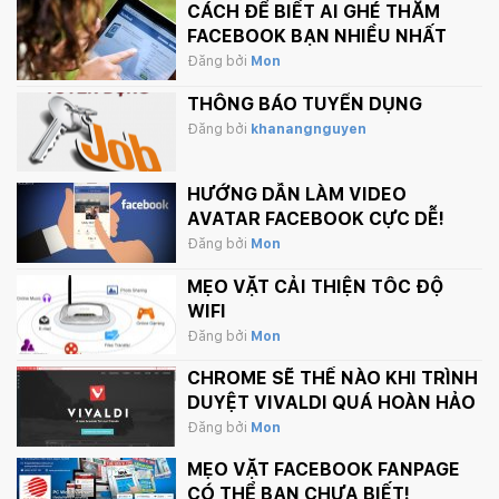
CÁCH ĐỂ BIẾT AI GHÉ THĂM
FACEBOOK BẠN NHIỀU NHẤT
Đăng bởi
Mon
THÔNG BÁO TUYỂN DỤNG
Đăng bởi
khanangnguyen
HƯỚNG DẪN LÀM VIDEO
AVATAR FACEBOOK CỰC DỄ!
Đăng bởi
Mon
MẸO VẶT CẢI THIỆN TỐC ĐỘ
WIFI
Đăng bởi
Mon
CHROME SẼ THẾ NÀO KHI TRÌNH
DUYỆT VIVALDI QUÁ HOÀN HẢO
Đăng bởi
Mon
MẸO VẶT FACEBOOK FANPAGE
CÓ THỂ BẠN CHƯA BIẾT!