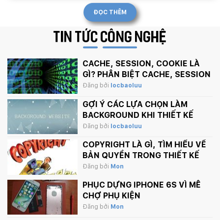
ĐỌC THÊM
TIN TỨC
CÔNG NGHỆ
CACHE, SESSION, COOKIE LÀ
GÌ? PHÂN BIỆT CACHE, SESSION
VÀ COOKIE
Đăng bởi
locbaoluu
GỢI Ý CÁC LỰA CHỌN LÀM
BACKGROUND KHI THIẾT KẾ
WEBSITE
Đăng bởi
locbaoluu
COPYRIGHT LÀ GÌ, TÌM HIỂU VỀ
BẢN QUYỀN TRONG THIẾT KẾ
Đăng bởi
Mon
PHỤC DỰNG IPHONE 6S VÌ MÊ
CHỢ PHỤ KIỆN
Đăng bởi
Mon