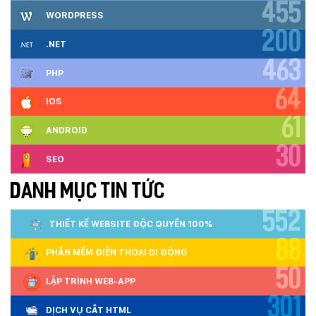
455
WORDPRESS
200
.NET
463
PHP
64
IOS
61
ANDROID
30
SEO
DANH MỤC TIN TỨC
552
THIẾT KẾ WEBSITE ĐỘC QUYỀN 100%
88
PHẦN MỀM ĐIỆN THOẠI DI ĐỘNG
50
LẬP TRÌNH WEB-APP
301
DỊCH VỤ CẮT HTML