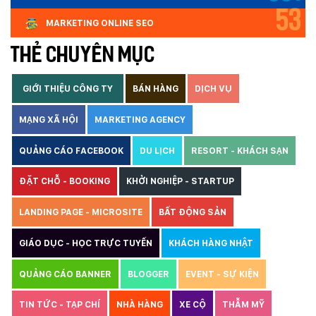
53
MARKETING ONLINE SEO
THẺ CHUYÊN MỤC
GIỚI THIỆU CÔNG TY
BÁN HÀNG
DỊCH VỤ
MẠNG XÃ HỘI
MARKETING AGENCY
QUẢNG CÁO FACEBOOK
DU LỊCH
RESORT - KHÁCH SẠN
ĐẶT CHỖ - BOOKING
KHỞI NGHIỆP - STARTUP
LANDING PAGE - MICROSITE
BẤT ĐỘNG SẢN
GIÁO DỤC - HỌC TRỰC TUYẾN
KHÁCH HÀNG NHẬT
QUẢNG CÁO BANNER
BLOGGER
EVENT - SỰ KIỆN
TIN TỨC - TẠP CHÍ
NHÀ HÀNG
XE CỘ
THẪM MỸ