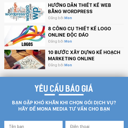
HƯỚNG DẪN THIẾT KẾ WEB
BẰNG WORDPRESS
Đăng bởi
Mon
8 CÔNG CỤ THIẾT KẾ LOGO
ONLINE ĐỘC ĐÁO
Đăng bởi
Mon
10 BƯỚC XÂY DỰNG KẾ HOẠCH
MARKETING ONLINE
Đăng bởi
Mon
YÊU CẦU BÁO GIÁ
BẠN GẶP KHÓ KHĂN KHI CHỌN GÓI DỊCH VỤ?
HÃY ĐỂ MONA MEDIA TƯ VẤN CHO BẠN