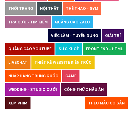
THỜI TRANG
NỘI THẤT
THỂ THAO - GYM
TRA CỨU - TÌM KIẾM
QUẢNG CÁO ZALO
THIẾT KẾ WEBSITE
VIỆC LÀM - TUYỂN DỤNG
GIẢI TRÍ
QUẢNG CÁO YOUTUBE
SỨC KHOẺ
FRONT END - HTML
LIVECHAT
THIẾT KẾ WEBSITE KIẾN TRÚC
NHẬP HÀNG TRUNG QUỐC
GAME
WEDDING - STUDIO CƯỚI
CÔNG THỨC NẤU ĂN
LUẬT
XEM PHIM
GIÁO DỤC
THỦY SẢN
THEO MẪU CÓ SẴN
TƯ VẤN DU HỌC
VẬN TẢI
XÂY DỰNG
KẾ TOÁN
CHỈ PHẪU THUẬT
Y TẾ
TRANG SỨC
RAO VẶT