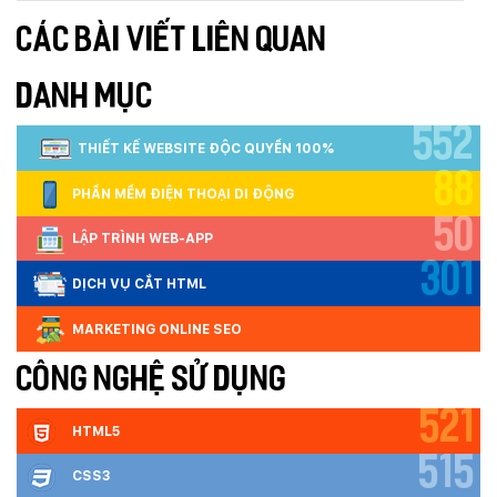
CÁC BÀI VIẾT LIÊN QUAN
DANH MỤC
552
THIẾT KẾ WEBSITE ĐỘC QUYỀN 100%
88
PHẦN MỀM ĐIỆN THOẠI DI ĐỘNG
50
LẬP TRÌNH WEB-APP
301
DỊCH VỤ CẮT HTML
MARKETING ONLINE SEO
CÔNG NGHỆ SỬ DỤNG
521
HTML5
515
CSS3