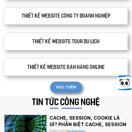
Thiết kế website công ty doanh nghiệp
Thiết kế website tour du lịch
Thiết kế website bán hàng Online
ĐỌC THÊM
TIN TỨC
CÔNG NGHỆ
CACHE, SESSION, COOKIE LÀ
GÌ? PHÂN BIỆT CACHE, SESSION
VÀ COOKIE
Đăng bởi
locbaoluu