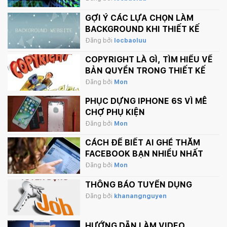
GỢI Ý CÁC LỰA CHỌN LÀM
BACKGROUND KHI THIẾT KẾ
WEBSITE
Đăng bởi
locbaoluu
COPYRIGHT LÀ GÌ, TÌM HIỂU VỀ
BẢN QUYỀN TRONG THIẾT KẾ
Đăng bởi
Mon
PHỤC DỰNG IPHONE 6S VÌ MÊ
CHỢ PHỤ KIỆN
Đăng bởi
Mon
CÁCH ĐỂ BIẾT AI GHÉ THĂM
FACEBOOK BẠN NHIỀU NHẤT
Đăng bởi
Mon
THÔNG BÁO TUYỂN DỤNG
Đăng bởi
khanangnguyen
HƯỚNG DẪN LÀM VIDEO