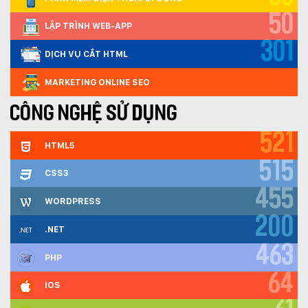
50
LẬP TRÌNH WEB-APP
301
DỊCH VỤ CẮT HTML
MARKETING ONLINE SEO
CÔNG NGHỆ SỬ DỤNG
521
HTML5
515
CSS3
455
WORDPRESS
200
.NET
463
PHP
64
IOS