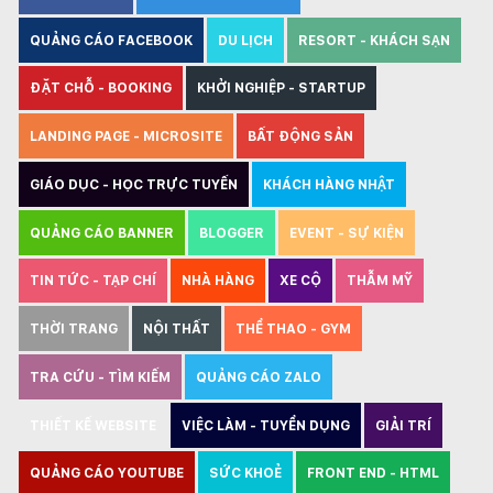
QUẢNG CÁO FACEBOOK
DU LỊCH
RESORT - KHÁCH SẠN
ĐẶT CHỖ - BOOKING
KHỞI NGHIỆP - STARTUP
LANDING PAGE - MICROSITE
BẤT ĐỘNG SẢN
GIÁO DỤC - HỌC TRỰC TUYẾN
KHÁCH HÀNG NHẬT
QUẢNG CÁO BANNER
BLOGGER
EVENT - SỰ KIỆN
TIN TỨC - TẠP CHÍ
NHÀ HÀNG
XE CỘ
THẪM MỸ
THỜI TRANG
NỘI THẤT
THỂ THAO - GYM
TRA CỨU - TÌM KIẾM
QUẢNG CÁO ZALO
THIẾT KẾ WEBSITE
VIỆC LÀM - TUYỂN DỤNG
GIẢI TRÍ
QUẢNG CÁO YOUTUBE
SỨC KHOẺ
FRONT END - HTML