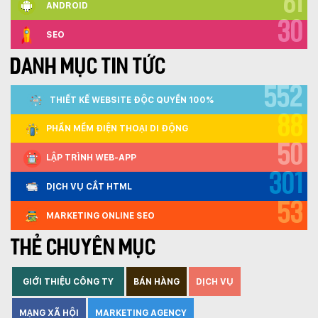
61
ANDROID
30
SEO
DANH MỤC TIN TỨC
552
THIẾT KẾ WEBSITE ĐỘC QUYỀN 100%
88
PHẦN MỀM ĐIỆN THOẠI DI ĐỘNG
50
LẬP TRÌNH WEB-APP
301
DỊCH VỤ CẮT HTML
53
MARKETING ONLINE SEO
THẺ CHUYÊN MỤC
GIỚI THIỆU CÔNG TY
BÁN HÀNG
DỊCH VỤ
MẠNG XÃ HỘI
MARKETING AGENCY