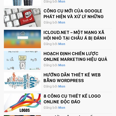
THÁNG 2 NÀY
Đăng bởi
Mon
CÔNG CỤ MỚI CỦA GOOGLE
PHÁT HIỆN VÀ XỬ LÝ NHỮNG
BÌNH LUẬN PHẢN CẢM TRÊN
Đăng bởi
Mon
INTERNET
ICLOUD.NET – MỘT MẠNG XÃ
HỘI NHỎ TẠI CHÂU Á BỊ ĐÁNH
SẬP BỞI APPLE.
Đăng bởi
Mon
HOẠCH ĐỊNH CHIẾN LƯỢC
ONLINE MARKETING HIỆU QUẢ
Đăng bởi
Mon
HƯỚNG DẪN THIẾT KẾ WEB
BẰNG WORDPRESS
Đăng bởi
Mon
8 CÔNG CỤ THIẾT KẾ LOGO
ONLINE ĐỘC ĐÁO
Đăng bởi
Mon