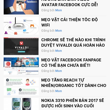
AVATAR FACEBOOK CỰC DỄ!
Đăng bởi
Mon
MẸO VẶT CẢI THIỆN TỐC ĐỘ
WIFI
Đăng bởi
Mon
CHROME SẼ THẾ NÀO KHI TRÌNH
DUYỆT VIVALDI QUÁ HOÀN HẢO
Đăng bởi
Mon
MẸO VẶT FACEBOOK FANPAGE
CÓ THỂ BẠN CHƯA BIẾT!
Đăng bởi
Mon
MẸO TĂNG REACH TỰ
NHIÊN/ORGANIC TỐT DÀNH CHO
FANPAGE CỦA BẠN
Đăng bởi
Mon
NOKIA 3310 PHIÊN BẢN 2017 SẼ
ĐƯỢC HỒI SINH VÀO CUỐI