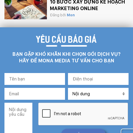
10 BƯỚC XÂY DỰNG KẾ HOẠCH
MARKETING ONLINE
Đăng bởi
Mon
YÊU CẦU BÁO GIÁ
BẠN GẶP KHÓ KHĂN KHI CHỌN GÓI DỊCH VỤ?
HÃY ĐỂ MONA MEDIA TƯ VẤN CHO BẠN