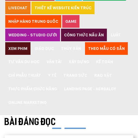
LIVECHAT
THIẾT KẾ WEBSITE KIẾN TRÚC
NHẬP HÀNG TRUNG QUỐC
GAME
WEDDING - STUDIO CƯỚI
CÔNG THỨC NẤU ĂN
LUẬT
XEM PHIM
GIÁO DỤC
THỦY SẢN
THEO MẪU CÓ SẴN
TƯ VẤN DU HỌC
VẬN TẢI
XÂY DỰNG
KẾ TOÁN
CHỈ PHẪU THUẬT
Y TẾ
TRANG SỨC
RAO VẶT
THỰC PHẨM CHỨC NĂNG
LANDING PAGE - HERBALGY
ONLINE MARKETING
BÀI ĐÁNG ĐỌC