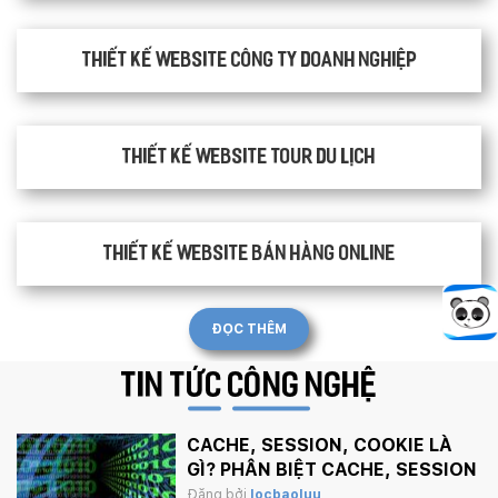
Thiết kế website công ty doanh nghiệp
Thiết kế website tour du lịch
Thiết kế website bán hàng Online
ĐỌC THÊM
TIN TỨC
CÔNG NGHỆ
CACHE, SESSION, COOKIE LÀ
GÌ? PHÂN BIỆT CACHE, SESSION
VÀ COOKIE
Đăng bởi
locbaoluu