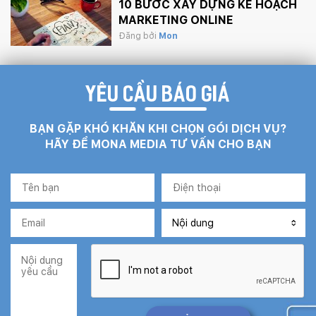
10 BƯỚC XÂY DỰNG KẾ HOẠCH
MARKETING ONLINE
Đăng bởi
Mon
YÊU CẦU BÁO GIÁ
BẠN GẶP KHÓ KHĂN KHI CHỌN GÓI DỊCH VỤ?
HÃY ĐỂ MONA MEDIA TƯ VẤN CHO BẠN