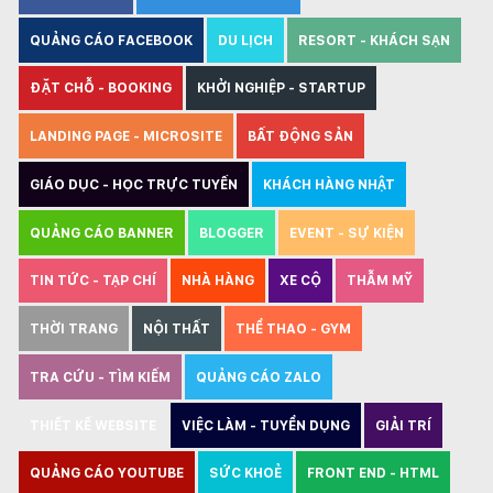
QUẢNG CÁO FACEBOOK
DU LỊCH
RESORT - KHÁCH SẠN
ĐẶT CHỖ - BOOKING
KHỞI NGHIỆP - STARTUP
LANDING PAGE - MICROSITE
BẤT ĐỘNG SẢN
GIÁO DỤC - HỌC TRỰC TUYẾN
KHÁCH HÀNG NHẬT
QUẢNG CÁO BANNER
BLOGGER
EVENT - SỰ KIỆN
TIN TỨC - TẠP CHÍ
NHÀ HÀNG
XE CỘ
THẪM MỸ
THỜI TRANG
NỘI THẤT
THỂ THAO - GYM
TRA CỨU - TÌM KIẾM
QUẢNG CÁO ZALO
THIẾT KẾ WEBSITE
VIỆC LÀM - TUYỂN DỤNG
GIẢI TRÍ
QUẢNG CÁO YOUTUBE
SỨC KHOẺ
FRONT END - HTML