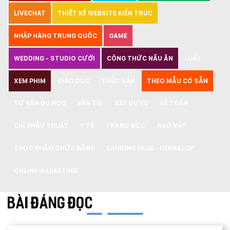
LIVECHAT
THIẾT KẾ WEBSITE KIẾN TRÚC
NHẬP HÀNG TRUNG QUỐC
GAME
WEDDING - STUDIO CƯỚI
CÔNG THỨC NẤU ĂN
LUẬT
XEM PHIM
GIÁO DỤC
THỦY SẢN
THEO MẪU CÓ SẴN
TƯ VẤN DU HỌC
VẬN TẢI
XÂY DỰNG
KẾ TOÁN
CHỈ PHẪU THUẬT
Y TẾ
TRANG SỨC
RAO VẶT
THỰC PHẨM CHỨC NĂNG
LANDING PAGE - HERBALGY
ONLINE MARKETING
BÀI ĐÁNG ĐỌC