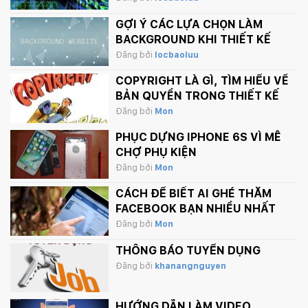
GỢI Ý CÁC LỰA CHỌN LÀM
BACKGROUND KHI THIẾT KẾ
WEBSITE
Đăng bởi
locbaoluu
COPYRIGHT LÀ GÌ, TÌM HIỂU VỀ
BẢN QUYỀN TRONG THIẾT KẾ
Đăng bởi
Mon
PHỤC DỰNG IPHONE 6S VÌ MÊ
CHỢ PHỤ KIỆN
Đăng bởi
Mon
CÁCH ĐỂ BIẾT AI GHÉ THĂM
FACEBOOK BẠN NHIỀU NHẤT
Đăng bởi
Mon
THÔNG BÁO TUYỂN DỤNG
Đăng bởi
khanangnguyen
HƯỚNG DẪN LÀM VIDEO