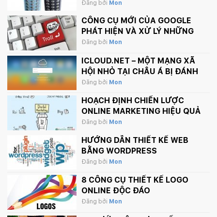
THÁNG 2 NÀY
Đăng bởi
Mon
CÔNG CỤ MỚI CỦA GOOGLE
PHÁT HIỆN VÀ XỬ LÝ NHỮNG
BÌNH LUẬN PHẢN CẢM TRÊN
Đăng bởi
Mon
INTERNET
ICLOUD.NET – MỘT MẠNG XÃ
HỘI NHỎ TẠI CHÂU Á BỊ ĐÁNH
SẬP BỞI APPLE.
Đăng bởi
Mon
HOẠCH ĐỊNH CHIẾN LƯỢC
ONLINE MARKETING HIỆU QUẢ
Đăng bởi
Mon
HƯỚNG DẪN THIẾT KẾ WEB
BẰNG WORDPRESS
Đăng bởi
Mon
8 CÔNG CỤ THIẾT KẾ LOGO
ONLINE ĐỘC ĐÁO
Đăng bởi
Mon