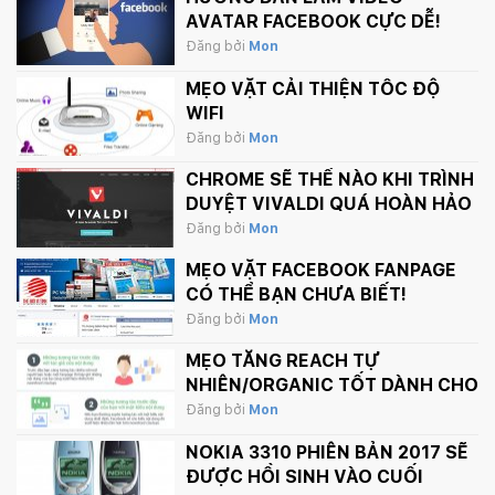
AVATAR FACEBOOK CỰC DỄ!
Đăng bởi
Mon
MẸO VẶT CẢI THIỆN TỐC ĐỘ
WIFI
Đăng bởi
Mon
CHROME SẼ THẾ NÀO KHI TRÌNH
DUYỆT VIVALDI QUÁ HOÀN HẢO
Đăng bởi
Mon
MẸO VẶT FACEBOOK FANPAGE
CÓ THỂ BẠN CHƯA BIẾT!
Đăng bởi
Mon
MẸO TĂNG REACH TỰ
NHIÊN/ORGANIC TỐT DÀNH CHO
FANPAGE CỦA BẠN
Đăng bởi
Mon
NOKIA 3310 PHIÊN BẢN 2017 SẼ
ĐƯỢC HỒI SINH VÀO CUỐI