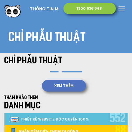
THÔNG TIN MONA MEDIA
1900 636 648
Chỉ phẫu thuật
CHỈ PHẪU THUẬT
XEM THÊM
Tham khảo thêm
DANH MỤC
552
THIẾT KẾ WEBSITE ĐỘC QUYỀN 100%
88
PHẦN MỀM ĐIỆN THOẠI DI ĐỘNG