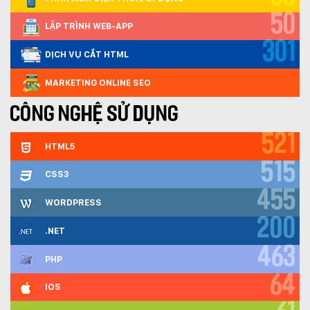
50
LẬP TRÌNH WEB-APP
301
DỊCH VỤ CẮT HTML
MARKETING ONLINE SEO
CÔNG NGHỆ SỬ DỤNG
521
HTML5
515
CSS3
455
WORDPRESS
200
.NET
463
PHP
64
IOS