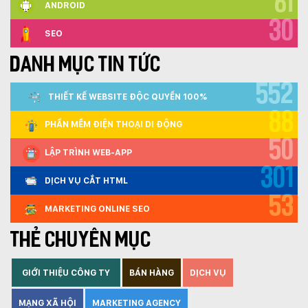
61
ANDROID
30
SEO
DANH MỤC TIN TỨC
552
THIẾT KẾ WEBSITE ĐỘC QUYỀN 100%
88
PHẦN MỀM ĐIỆN THOẠI DI ĐỘNG
50
LẬP TRÌNH WEB-APP
301
DỊCH VỤ CẮT HTML
53
MARKETING ONLINE SEO
THẺ CHUYÊN MỤC
GIỚI THIỆU CÔNG TY
BÁN HÀNG
DỊCH VỤ
MẠNG XÃ HỘI
MARKETING AGENCY