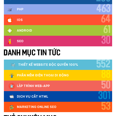
463
PHP
64
IOS
61
ANDROID
30
SEO
DANH MỤC TIN TỨC
552
THIẾT KẾ WEBSITE ĐỘC QUYỀN 100%
88
PHẦN MỀM ĐIỆN THOẠI DI ĐỘNG
50
LẬP TRÌNH WEB-APP
301
DỊCH VỤ CẮT HTML
53
MARKETING ONLINE SEO