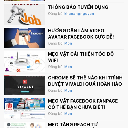
THÔNG BÁO TUYỂN DỤNG
Đăng bởi
khanangnguyen
HƯỚNG DẪN LÀM VIDEO
AVATAR FACEBOOK CỰC DỄ!
Đăng bởi
Mon
MẸO VẶT CẢI THIỆN TỐC ĐỘ
WIFI
Đăng bởi
Mon
CHROME SẼ THẾ NÀO KHI TRÌNH
DUYỆT VIVALDI QUÁ HOÀN HẢO
Đăng bởi
Mon
MẸO VẶT FACEBOOK FANPAGE
CÓ THỂ BẠN CHƯA BIẾT!
Đăng bởi
Mon
MẸO TĂNG REACH TỰ