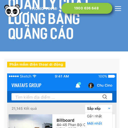
quản lý chất
THÔNG TIN MONA MEDIA
1900 636 648
lượng bảng
quảng cáo
Phần mềm điện thoại di động