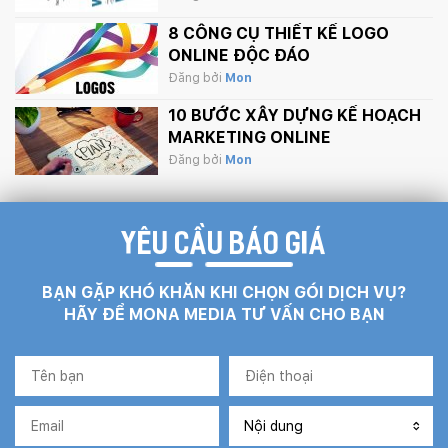
8 CÔNG CỤ THIẾT KẾ LOGO
ONLINE ĐỘC ĐÁO
Đăng bởi
Mon
10 BƯỚC XÂY DỰNG KẾ HOẠCH
MARKETING ONLINE
Đăng bởi
Mon
YÊU CẦU BÁO GIÁ
BẠN GẶP KHÓ KHĂN KHI CHỌN GÓI DỊCH VỤ?
HÃY ĐỂ MONA MEDIA TƯ VẤN CHO BẠN