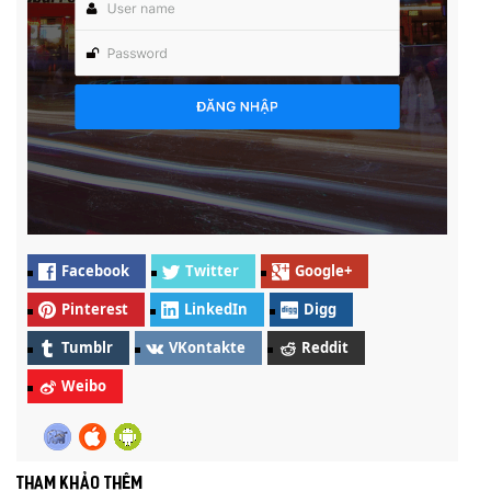
Facebook
Twitter
Google+
Pinterest
LinkedIn
Digg
Tumblr
VKontakte
Reddit
Weibo
Tham khảo thêm