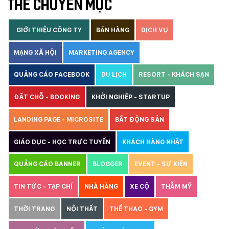
THẺ CHUYÊN MỤC
GIỚI THIỆU CÔNG TY
BÁN HÀNG
DỊCH VỤ
MẠNG XÃ HỘI
MARKETING AGENCY
QUẢNG CÁO FACEBOOK
DU LỊCH
RESORT - KHÁCH SẠN
ĐẶT CHỖ - BOOKING
KHỞI NGHIỆP - STARTUP
LANDING PAGE - MICROSITE
BẤT ĐỘNG SẢN
GIÁO DỤC - HỌC TRỰC TUYẾN
KHÁCH HÀNG NHẬT
QUẢNG CÁO BANNER
BLOGGER
EVENT - SỰ KIỆN
TIN TỨC - TẠP CHÍ
NHÀ HÀNG
XE CỘ
THẪM MỸ
THỜI TRANG
NỘI THẤT
THỂ THAO - GYM