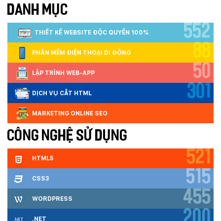
DANH MỤC
552
THIẾT KẾ WEBSITE ĐỘC QUYỀN 100%
88
PHẦN MỀM ĐIỆN THOẠI DI ĐỘNG
50
LẬP TRÌNH WEB-APP
301
DỊCH VỤ CẮT HTML
MARKETING ONLINE SEO
CÔNG NGHỆ SỬ DỤNG
521
HTML5
515
CSS3
455
WORDPRESS
200
.NET