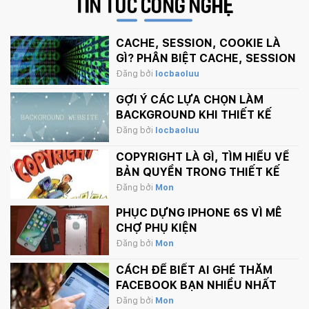
TIN TỨC
CÔNG NGHỆ
CACHE, SESSION, COOKIE LÀ
GÌ? PHÂN BIỆT CACHE, SESSION
VÀ COOKIE
Đăng bởi
locbaoluu
GỢI Ý CÁC LỰA CHỌN LÀM
BACKGROUND KHI THIẾT KẾ
WEBSITE
Đăng bởi
locbaoluu
COPYRIGHT LÀ GÌ, TÌM HIỂU VỀ
BẢN QUYỀN TRONG THIẾT KẾ
Đăng bởi
Mon
PHỤC DỰNG IPHONE 6S VÌ MÊ
CHỢ PHỤ KIỆN
Đăng bởi
Mon
CÁCH ĐỂ BIẾT AI GHÉ THĂM
FACEBOOK BẠN NHIỀU NHẤT
Đăng bởi
Mon