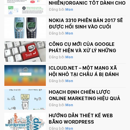
NHIÊN/ORGANIC TỐT DÀNH CHO
FANPAGE CỦA BẠN
Đăng bởi
Mon
NOKIA 3310 PHIÊN BẢN 2017 SẼ
ĐƯỢC HỒI SINH VÀO CUỐI
THÁNG 2 NÀY
Đăng bởi
Mon
CÔNG CỤ MỚI CỦA GOOGLE
PHÁT HIỆN VÀ XỬ LÝ NHỮNG
BÌNH LUẬN PHẢN CẢM TRÊN
Đăng bởi
Mon
INTERNET
ICLOUD.NET – MỘT MẠNG XÃ
HỘI NHỎ TẠI CHÂU Á BỊ ĐÁNH
SẬP BỞI APPLE.
Đăng bởi
Mon
HOẠCH ĐỊNH CHIẾN LƯỢC
ONLINE MARKETING HIỆU QUẢ
Đăng bởi
Mon
HƯỚNG DẪN THIẾT KẾ WEB
BẰNG WORDPRESS
Đăng bởi
Mon