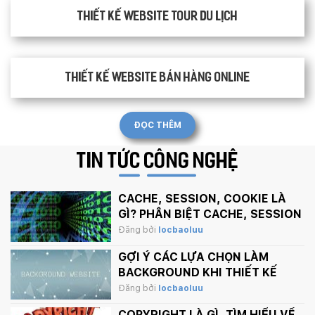
Thiết kế website tour du lịch
Thiết kế website bán hàng Online
ĐỌC THÊM
TIN TỨC
CÔNG NGHỆ
CACHE, SESSION, COOKIE LÀ
GÌ? PHÂN BIỆT CACHE, SESSION
VÀ COOKIE
Đăng bởi
locbaoluu
GỢI Ý CÁC LỰA CHỌN LÀM
BACKGROUND KHI THIẾT KẾ
WEBSITE
Đăng bởi
locbaoluu
COPYRIGHT LÀ GÌ, TÌM HIỂU VỀ