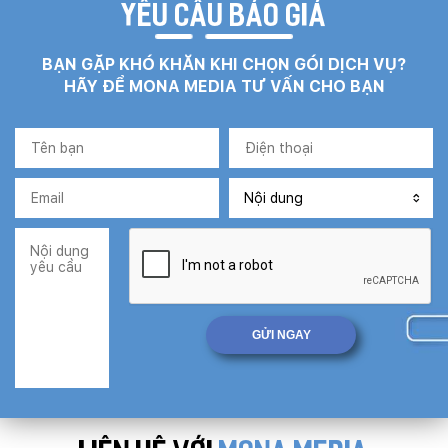
YÊU CẦU BÁO GIÁ
BẠN GẶP KHÓ KHĂN KHI CHỌN GÓI DỊCH VỤ?
HÃY ĐỂ MONA MEDIA TƯ VẤN CHO BẠN