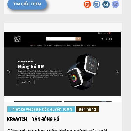
TÌM HIỂU THÊM
Thiết kế website độc quyền 100%
Bán hàng
KRWATCH – BÁN ĐỒNG HỒ