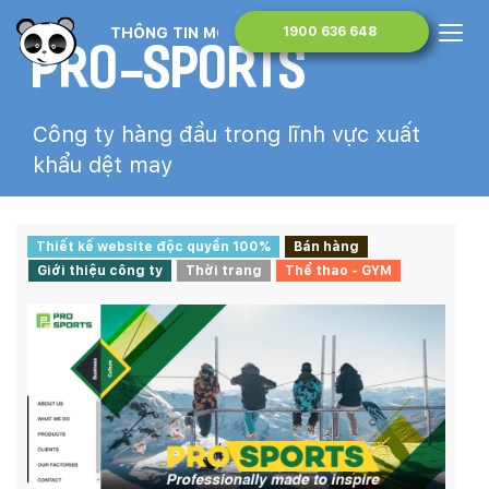
THÔNG TIN MONA MEDIA
1900 636 648
Pro-sports
Công ty hàng đầu trong lĩnh vực xuất
khẩu dệt may
Thiết kế website độc quyền 100%
Bán hàng
Giới thiệu công ty
Thời trang
Thể thao - GYM