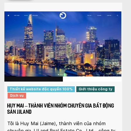
Thiết kế website độc quyền 100%
Giới thiệu công ty
Dịch vụ
HUY MAI – THÀNH VIÊN NHÓM CHUYÊN GIA BẤT ĐỘNG
SẢN JJLAND
Tôi là Huy Mai (Jaime), thành viên của nhóm
chuyên gia JJLand Real Estate Co., Ltd – công ty