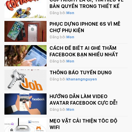
BẢN QUYỀN TRONG THIẾT KẾ
Đăng bởi
Mon
PHỤC DỰNG IPHONE 6S VÌ MÊ
CHỢ PHỤ KIỆN
Đăng bởi
Mon
CÁCH ĐỂ BIẾT AI GHÉ THĂM
FACEBOOK BẠN NHIỀU NHẤT
Đăng bởi
Mon
THÔNG BÁO TUYỂN DỤNG
Đăng bởi
khanangnguyen
HƯỚNG DẪN LÀM VIDEO
AVATAR FACEBOOK CỰC DỄ!
Đăng bởi
Mon
MẸO VẶT CẢI THIỆN TỐC ĐỘ
WIFI