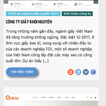
Mobile:
Thiết kế website độc quyền 100%
Giới thiệu công ty
Tài khoản đã được
Mona Media
cung cấp cho quý
khách qua hệ thống SMS tự động. Nếu cần hỗ trợ thêm
xin vui lòng gọi
1900 636 648
CÔNG TY GIẤY KHÔI NGUYÊN
Trong những năm gần đây, ngành giấy Việt Nam
đã tăng trưởng không ngừng. Đặc biệt từ 2017, ở
lĩnh vực giấy bao bì, song song với nhiều đầu tư
của các doanh nghiệp FDI, một số doanh nghiệp
của Việt Nam cũng lắp đặt các máy xeo có công
suất lớn. Dự án Giấy […]
TÌM HIỂU THÊM