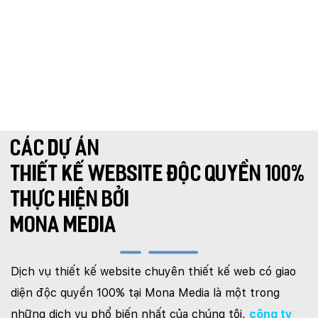
TƯ VẤN DU HỌC
VẬN TẢI
XÂY DỰNG
KẾ TOÁN
CHỈ PHẪU THUẬT
Y TẾ
TRANG SỨC
RAO VẶT
THỰC PHẨM CHỨC NĂNG
LANDING PAGE - HERBALGY
ONLINE MARKETING
CÁC DỰ ÁN
THIẾT KẾ WEBSITE ĐỘC QUYỀN 100%
THỰC HIỆN BỞI
MONA MEDIA
Dịch vụ thiết kế website chuyên thiết kế web có giao
diện độc quyền 100% tại Mona Media là một trong
những dịch vụ phổ biến nhất của chúng tôi,
công ty