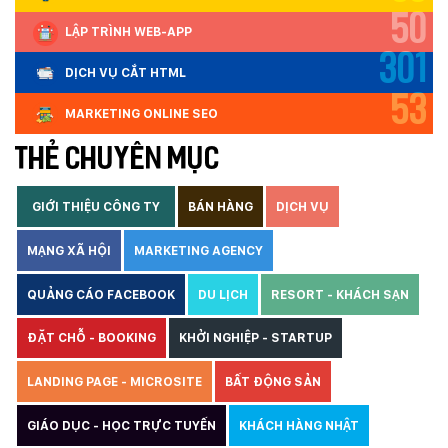
50
LẬP TRÌNH WEB-APP
301
DỊCH VỤ CẮT HTML
53
MARKETING ONLINE SEO
THẺ CHUYÊN MỤC
GIỚI THIỆU CÔNG TY
BÁN HÀNG
DỊCH VỤ
MẠNG XÃ HỘI
MARKETING AGENCY
QUẢNG CÁO FACEBOOK
DU LỊCH
RESORT - KHÁCH SẠN
ĐẶT CHỖ - BOOKING
KHỞI NGHIỆP - STARTUP
LANDING PAGE - MICROSITE
BẤT ĐỘNG SẢN
GIÁO DỤC - HỌC TRỰC TUYẾN
KHÁCH HÀNG NHẬT