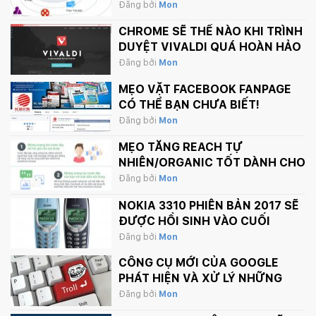
Đăng bởi
Mon
CHROME SẼ THẾ NÀO KHI TRÌNH
DUYỆT VIVALDI QUÁ HOÀN HẢO
Đăng bởi
Mon
MẸO VẶT FACEBOOK FANPAGE
CÓ THỂ BẠN CHƯA BIẾT!
Đăng bởi
Mon
MẸO TĂNG REACH TỰ
NHIÊN/ORGANIC TỐT DÀNH CHO
FANPAGE CỦA BẠN
Đăng bởi
Mon
NOKIA 3310 PHIÊN BẢN 2017 SẼ
ĐƯỢC HỒI SINH VÀO CUỐI
THÁNG 2 NÀY
Đăng bởi
Mon
CÔNG CỤ MỚI CỦA GOOGLE
PHÁT HIỆN VÀ XỬ LÝ NHỮNG
BÌNH LUẬN PHẢN CẢM TRÊN
Đăng bởi
Mon
INTERNET