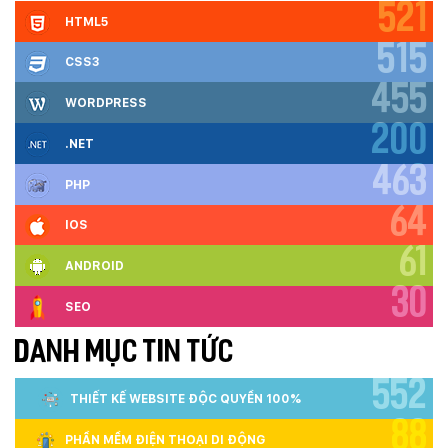
521
HTML5
515
CSS3
455
WORDPRESS
200
.NET
463
PHP
64
IOS
61
ANDROID
30
SEO
DANH MỤC TIN TỨC
552
THIẾT KẾ WEBSITE ĐỘC QUYỀN 100%
88
PHẦN MỀM ĐIỆN THOẠI DI ĐỘNG