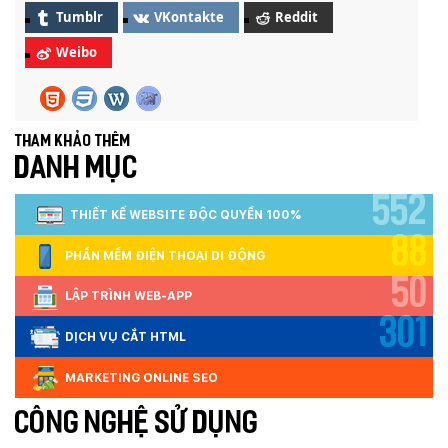
Tumblr
VKontakte
Reddit
Weibo
Tham khảo thêm
DANH MỤC
552
THIẾT KẾ WEBSITE ĐỘC QUYỀN 100%
88
PHẦN MỀM ĐIỆN THOẠI DI ĐỘNG
50
LẬP TRÌNH WEB-APP
301
DỊCH VỤ CẮT HTML
MARKETING ONLINE SEO
CÔNG NGHỆ SỬ DỤNG