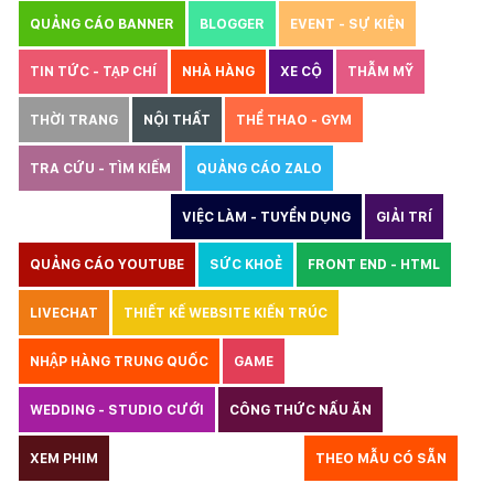
QUẢNG CÁO BANNER
BLOGGER
EVENT - SỰ KIỆN
TIN TỨC - TẠP CHÍ
NHÀ HÀNG
XE CỘ
THẪM MỸ
THỜI TRANG
NỘI THẤT
THỂ THAO - GYM
TRA CỨU - TÌM KIẾM
QUẢNG CÁO ZALO
THIẾT KẾ WEBSITE
VIỆC LÀM - TUYỂN DỤNG
GIẢI TRÍ
QUẢNG CÁO YOUTUBE
SỨC KHOẺ
FRONT END - HTML
LIVECHAT
THIẾT KẾ WEBSITE KIẾN TRÚC
NHẬP HÀNG TRUNG QUỐC
GAME
WEDDING - STUDIO CƯỚI
CÔNG THỨC NẤU ĂN
LUẬT
XEM PHIM
GIÁO DỤC
THỦY SẢN
THEO MẪU CÓ SẴN