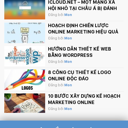
ICLOUD.NET – MỘT MẠNG XÃ
HỘI NHỎ TẠI CHÂU Á BỊ ĐÁNH
SẬP BỞI APPLE.
Đăng bởi
Mon
HOẠCH ĐỊNH CHIẾN LƯỢC
ONLINE MARKETING HIỆU QUẢ
Đăng bởi
Mon
HƯỚNG DẪN THIẾT KẾ WEB
BẰNG WORDPRESS
Đăng bởi
Mon
8 CÔNG CỤ THIẾT KẾ LOGO
ONLINE ĐỘC ĐÁO
Đăng bởi
Mon
10 BƯỚC XÂY DỰNG KẾ HOẠCH
MARKETING ONLINE
Đăng bởi
Mon