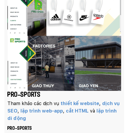
Pro-sports
Tham khảo các dịch vụ
thiết kế website
,
dịch vụ
SEO
,
lập trình web-app
,
cắt HTML
và
lập trình
di động
Pro-sports