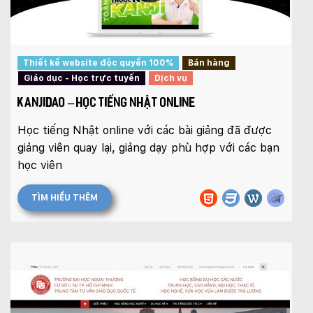
Thiết kế website độc quyền 100%
Bán hàng
Giáo dục - Học trực tuyến
Dịch vụ
KANJIDAO – HỌC TIẾNG NHẬT ONLINE
Học tiếng Nhật online với các bài giảng đã được
Quý khách vui lòng đăng nhập vào hệ thống
giảng viên quay lại, giảng dạy phù hợp với các bạn
quản lý dự án để theo dõi tiến độ.
Website:
quanly.mona.media
học viên
Mobile:
TÌM HIỂU THÊM
Tài khoản đã được
Mona Media
cung cấp cho quý
khách qua hệ thống SMS tự động. Nếu cần hỗ trợ thêm
xin vui lòng gọi
1900 636 648