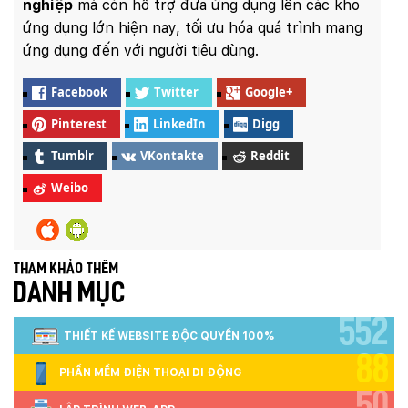
nghiệp
mà còn hỗ trợ đưa ứng dụng lên các kho
ứng dụng lớn hiện nay, tối ưu hóa quá trình mang
ứng dụng đến với người tiêu dùng.
Facebook
Twitter
Google+
Pinterest
LinkedIn
Digg
Tumblr
VKontakte
Reddit
Weibo
Tham khảo thêm
DANH MỤC
552
THIẾT KẾ WEBSITE ĐỘC QUYỀN 100%
88
PHẦN MỀM ĐIỆN THOẠI DI ĐỘNG