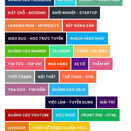
QUẢNG CÁO FACEBOOK
DU LỊCH
RESORT - KHÁCH SẠN
ĐẶT CHỖ - BOOKING
KHỞI NGHIỆP - STARTUP
LANDING PAGE - MICROSITE
BẤT ĐỘNG SẢN
GIÁO DỤC - HỌC TRỰC TUYẾN
KHÁCH HÀNG NHẬT
QUẢNG CÁO BANNER
BLOGGER
EVENT - SỰ KIỆN
TIN TỨC - TẠP CHÍ
NHÀ HÀNG
XE CỘ
THẪM MỸ
THỜI TRANG
NỘI THẤT
THỂ THAO - GYM
TRA CỨU - TÌM KIẾM
QUẢNG CÁO ZALO
THIẾT KẾ WEBSITE
VIỆC LÀM - TUYỂN DỤNG
GIẢI TRÍ
QUẢNG CÁO YOUTUBE
SỨC KHOẺ
FRONT END - HTML
LIVECHAT
THIẾT KẾ WEBSITE KIẾN TRÚC