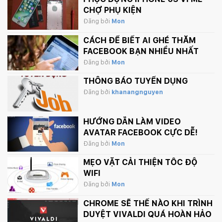
CHỢ PHỤ KIỆN
Đăng bởi
Mon
CÁCH ĐỂ BIẾT AI GHÉ THĂM
FACEBOOK BẠN NHIỀU NHẤT
Đăng bởi
Mon
THÔNG BÁO TUYỂN DỤNG
Đăng bởi
khanangnguyen
HƯỚNG DẪN LÀM VIDEO
AVATAR FACEBOOK CỰC DỄ!
Đăng bởi
Mon
MẸO VẶT CẢI THIỆN TỐC ĐỘ
WIFI
Đăng bởi
Mon
CHROME SẼ THẾ NÀO KHI TRÌNH
DUYỆT VIVALDI QUÁ HOÀN HẢO