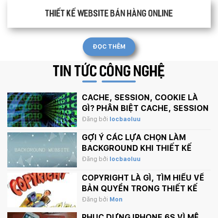
Thiết kế website bán hàng Online
ĐỌC THÊM
TIN TỨC
CÔNG NGHỆ
CACHE, SESSION, COOKIE LÀ
GÌ? PHÂN BIỆT CACHE, SESSION
VÀ COOKIE
Đăng bởi
locbaoluu
GỢI Ý CÁC LỰA CHỌN LÀM
BACKGROUND KHI THIẾT KẾ
WEBSITE
Đăng bởi
locbaoluu
COPYRIGHT LÀ GÌ, TÌM HIỂU VỀ
BẢN QUYỀN TRONG THIẾT KẾ
Đăng bởi
Mon
PHỤC DỰNG IPHONE 6S VÌ MÊ