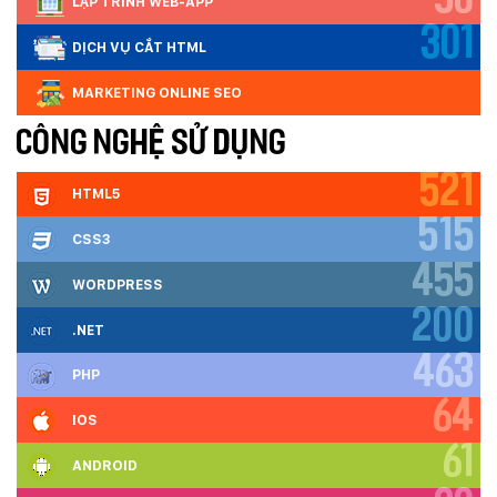
50
LẬP TRÌNH WEB-APP
301
DỊCH VỤ CẮT HTML
MARKETING ONLINE SEO
CÔNG NGHỆ SỬ DỤNG
521
HTML5
515
CSS3
455
WORDPRESS
200
.NET
463
PHP
64
IOS
61
ANDROID