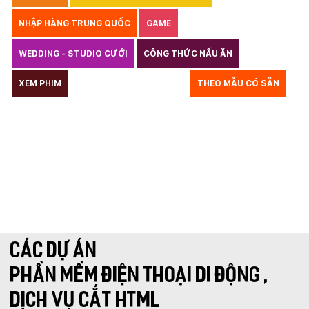
NHẬP HÀNG TRUNG QUỐC
GAME
WEDDING - STUDIO CƯỚI
CÔNG THỨC NẤU ĂN
LUẬT
XEM PHIM
GIÁO DỤC
THỦY SẢN
THEO MẪU CÓ SẴN
TƯ VẤN DU HỌC
VẬN TẢI
XÂY DỰNG
KẾ TOÁN
CHỈ PHẪU THUẬT
Y TẾ
TRANG SỨC
RAO VẶT
THỰC PHẨM CHỨC NĂNG
LANDING PAGE - HERBALGY
ONLINE MARKETING
CÁC DỰ ÁN
PHẦN MỀM ĐIỆN THOẠI DI ĐỘNG
,
DỊCH VỤ CẮT HTML