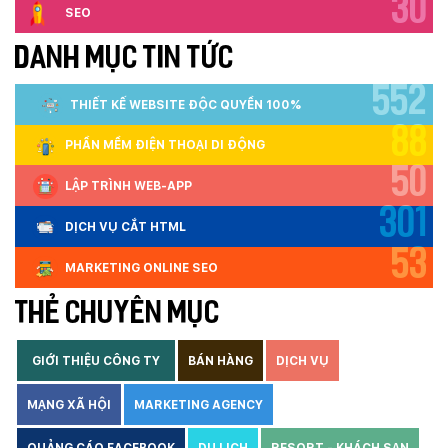
30
SEO
DANH MỤC TIN TỨC
552
THIẾT KẾ WEBSITE ĐỘC QUYỀN 100%
88
PHẦN MỀM ĐIỆN THOẠI DI ĐỘNG
50
LẬP TRÌNH WEB-APP
301
DỊCH VỤ CẮT HTML
53
MARKETING ONLINE SEO
THẺ CHUYÊN MỤC
GIỚI THIỆU CÔNG TY
BÁN HÀNG
DỊCH VỤ
MẠNG XÃ HỘI
MARKETING AGENCY