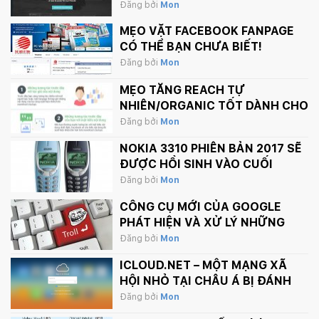
Đăng bởi
Mon
MẸO VẶT FACEBOOK FANPAGE
CÓ THỂ BẠN CHƯA BIẾT!
Đăng bởi
Mon
MẸO TĂNG REACH TỰ
NHIÊN/ORGANIC TỐT DÀNH CHO
FANPAGE CỦA BẠN
Đăng bởi
Mon
NOKIA 3310 PHIÊN BẢN 2017 SẼ
ĐƯỢC HỒI SINH VÀO CUỐI
THÁNG 2 NÀY
Đăng bởi
Mon
CÔNG CỤ MỚI CỦA GOOGLE
PHÁT HIỆN VÀ XỬ LÝ NHỮNG
BÌNH LUẬN PHẢN CẢM TRÊN
Đăng bởi
Mon
INTERNET
ICLOUD.NET – MỘT MẠNG XÃ
HỘI NHỎ TẠI CHÂU Á BỊ ĐÁNH
SẬP BỞI APPLE.
Đăng bởi
Mon