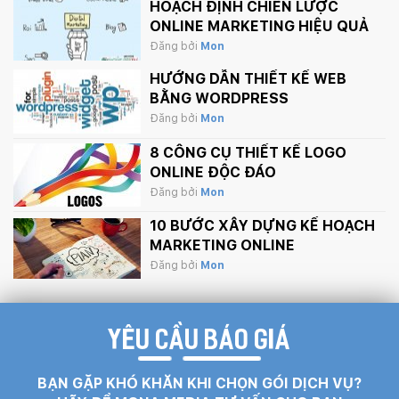
HOẠCH ĐỊNH CHIẾN LƯỢC
ONLINE MARKETING HIỆU QUẢ
Đăng bởi
Mon
HƯỚNG DẪN THIẾT KẾ WEB
BẰNG WORDPRESS
Đăng bởi
Mon
8 CÔNG CỤ THIẾT KẾ LOGO
ONLINE ĐỘC ĐÁO
Đăng bởi
Mon
10 BƯỚC XÂY DỰNG KẾ HOẠCH
MARKETING ONLINE
Đăng bởi
Mon
YÊU CẦU BÁO GIÁ
BẠN GẶP KHÓ KHĂN KHI CHỌN GÓI DỊCH VỤ?