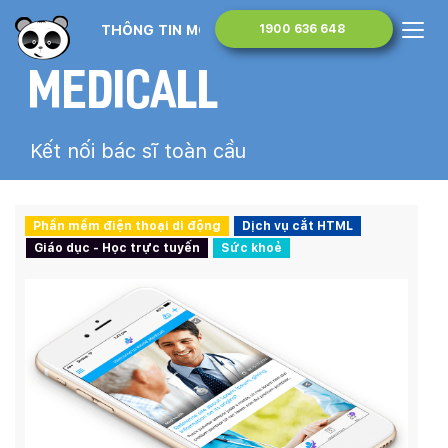
THÔNG TIN MONA MEDIA
1900 636 648
Medicall
Kết nối bác sĩ toàn cầu
Phần mềm điện thoại di động
Dịch vụ cắt HTML
Giáo dục - Học trực tuyến
Sức khoẻ