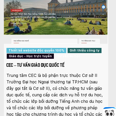
Thiết kế website độc quyền 100%
Giới thiệu công ty
Giáo dục - Học trực tuyến
Tư vấn du học
CEC – TƯ VẤN GIÁO DỤC QUỐC TẾ
Trung tâm CEC là bộ phận trực thuộc Cơ sở II
Trường Đại học Ngoại thương tại TP.HCM (sau
đây gọi tắt là Cơ sở II), có chức năng tư vấn giáo
dục quốc tế, cung cấp các dịch vụ hỗ trợ du học,
tổ chức các lớp bồi dưỡng Tiếng Anh cho du học
và tổ chức các lớp bồi dưỡng về phương pháp
học tập cho chương trình du học và tổ chức các