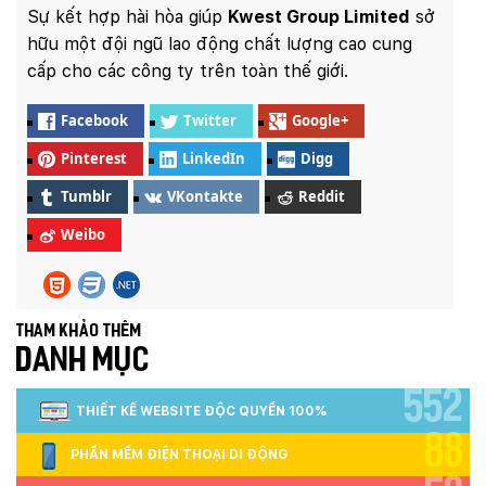
Sự kết hợp hài hòa giúp
Kwest Group Limited
sở
hữu một đội ngũ lao động chất lượng cao cung
cấp cho các công ty trên toàn thế giới.
Facebook
Twitter
Google+
Pinterest
LinkedIn
Digg
Tumblr
VKontakte
Reddit
Weibo
Tham khảo thêm
DANH MỤC
552
THIẾT KẾ WEBSITE ĐỘC QUYỀN 100%
88
PHẦN MỀM ĐIỆN THOẠI DI ĐỘNG