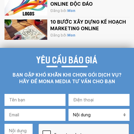
ONLINE ĐỘC ĐÁO
Đăng bởi
Mon
10 BƯỚC XÂY DỰNG KẾ HOẠCH
MARKETING ONLINE
Đăng bởi
Mon
YÊU CẦU BÁO GIÁ
BẠN GẶP KHÓ KHĂN KHI CHỌN GÓI DỊCH VỤ?
HÃY ĐỂ MONA MEDIA TƯ VẤN CHO BẠN