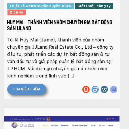
Thiết kế website độc quyền 100%
Giới thiệu công ty
Dịch vụ
HUY MAI – THÀNH VIÊN NHÓM CHUYÊN GIA BẤT ĐỘNG
SẢN JJLAND
Tôi là Huy Mai (Jaime), thành viên của nhóm
chuyên gia JJLand Real Estate Co., Ltd – công ty
đầu tư, phát triển các dự án bất động sản & tư
vấn đầu tư và giải pháp quản lý bất động sản tại
TP.HCM. Với đội ngũ chuyên gia có nhiều năm
kinh nghiệm trong lĩnh vực […]
TÌM HIỂU THÊM