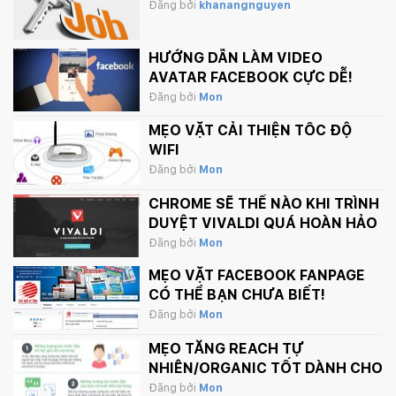
Đăng bởi
khanangnguyen
HƯỚNG DẪN LÀM VIDEO
AVATAR FACEBOOK CỰC DỄ!
Đăng bởi
Mon
MẸO VẶT CẢI THIỆN TỐC ĐỘ
WIFI
Đăng bởi
Mon
CHROME SẼ THẾ NÀO KHI TRÌNH
DUYỆT VIVALDI QUÁ HOÀN HẢO
Đăng bởi
Mon
MẸO VẶT FACEBOOK FANPAGE
CÓ THỂ BẠN CHƯA BIẾT!
Đăng bởi
Mon
MẸO TĂNG REACH TỰ
NHIÊN/ORGANIC TỐT DÀNH CHO
FANPAGE CỦA BẠN
Đăng bởi
Mon