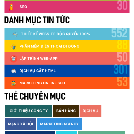
30
SEO
DANH MỤC TIN TỨC
552
THIẾT KẾ WEBSITE ĐỘC QUYỀN 100%
88
PHẦN MỀM ĐIỆN THOẠI DI ĐỘNG
50
LẬP TRÌNH WEB-APP
301
DỊCH VỤ CẮT HTML
53
MARKETING ONLINE SEO
THẺ CHUYÊN MỤC
GIỚI THIỆU CÔNG TY
BÁN HÀNG
DỊCH VỤ
MẠNG XÃ HỘI
MARKETING AGENCY