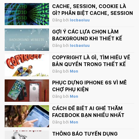
CACHE, SESSION, COOKIE LÀ
GÌ? PHÂN BIỆT CACHE, SESSION
VÀ COOKIE
Đăng bởi
locbaoluu
GỢI Ý CÁC LỰA CHỌN LÀM
BACKGROUND KHI THIẾT KẾ
WEBSITE
Đăng bởi
locbaoluu
COPYRIGHT LÀ GÌ, TÌM HIỂU VỀ
BẢN QUYỀN TRONG THIẾT KẾ
Đăng bởi
Mon
PHỤC DỰNG IPHONE 6S VÌ MÊ
CHỢ PHỤ KIỆN
Đăng bởi
Mon
CÁCH ĐỂ BIẾT AI GHÉ THĂM
FACEBOOK BẠN NHIỀU NHẤT
Đăng bởi
Mon
THÔNG BÁO TUYỂN DỤNG