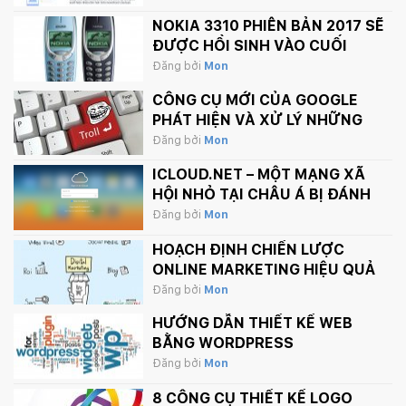
NOKIA 3310 PHIÊN BẢN 2017 SẼ
ĐƯỢC HỒI SINH VÀO CUỐI
THÁNG 2 NÀY
Đăng bởi
Mon
CÔNG CỤ MỚI CỦA GOOGLE
PHÁT HIỆN VÀ XỬ LÝ NHỮNG
BÌNH LUẬN PHẢN CẢM TRÊN
Đăng bởi
Mon
INTERNET
ICLOUD.NET – MỘT MẠNG XÃ
HỘI NHỎ TẠI CHÂU Á BỊ ĐÁNH
SẬP BỞI APPLE.
Đăng bởi
Mon
HOẠCH ĐỊNH CHIẾN LƯỢC
ONLINE MARKETING HIỆU QUẢ
Đăng bởi
Mon
HƯỚNG DẪN THIẾT KẾ WEB
BẰNG WORDPRESS
Đăng bởi
Mon
8 CÔNG CỤ THIẾT KẾ LOGO