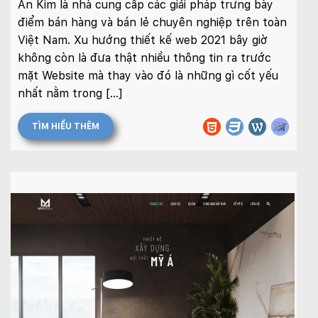
xin vui lòng gọi
1900 636 648
An Kim là nhà cung cấp các giải pháp trưng bày
điểm bán hàng và bán lẻ chuyên nghiệp trên toàn
Việt Nam. Xu hướng thiết kế web 2021 bây giờ
không còn là đưa thật nhiều thông tin ra trước
mặt Website mà thay vào đó là những gì cốt yếu
nhất nằm trong […]
TÌM HIỂU THÊM