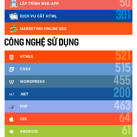
50
LẬP TRÌNH WEB-APP
301
DỊCH VỤ CẮT HTML
MARKETING ONLINE SEO
CÔNG NGHỆ SỬ DỤNG
521
HTML5
515
CSS3
455
WORDPRESS
200
.NET
463
PHP
64
IOS
61
ANDROID