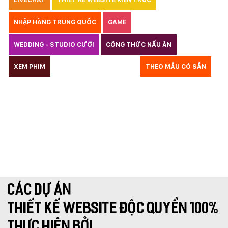
LIVECHAT
THIẾT KẾ WEBSITE KIẾN TRÚC
NHẬP HÀNG TRUNG QUỐC
GAME
WEDDING - STUDIO CƯỚI
CÔNG THỨC NẤU ĂN
LUẬT
XEM PHIM
GIÁO DỤC
THỦY SẢN
THEO MẪU CÓ SẴN
TƯ VẤN DU HỌC
VẬN TẢI
XÂY DỰNG
KẾ TOÁN
CHỈ PHẪU THUẬT
Y TẾ
TRANG SỨC
RAO VẶT
THỰC PHẨM CHỨC NĂNG
LANDING PAGE - HERBALGY
ONLINE MARKETING
CÁC DỰ ÁN
THIẾT KẾ WEBSITE ĐỘC QUYỀN 100%
THỰC HIỆN BỞI