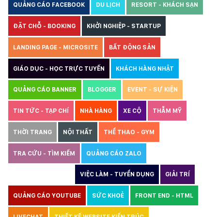
QUẢNG CÁO FACEBOOK
DU LỊCH
RESORT - KHÁCH SẠN
ĐẶT CHỖ - BOOKING
KHỞI NGHIỆP - STARTUP
LANDING PAGE - MICROSITE
BẤT ĐỘNG SẢN
GIÁO DỤC - HỌC TRỰC TUYẾN
KHÁCH HÀNG NHẬT
QUẢNG CÁO BANNER
BLOGGER
EVENT - SỰ KIỆN
TIN TỨC - TẠP CHÍ
NHÀ HÀNG
XE CỘ
THẪM MỸ
THỜI TRANG
NỘI THẤT
THỂ THAO - GYM
TRA CỨU - TÌM KIẾM
QUẢNG CÁO ZALO
THIẾT KẾ WEBSITE
VIỆC LÀM - TUYỂN DỤNG
GIẢI TRÍ
QUẢNG CÁO YOUTUBE
SỨC KHOẺ
FRONT END - HTML