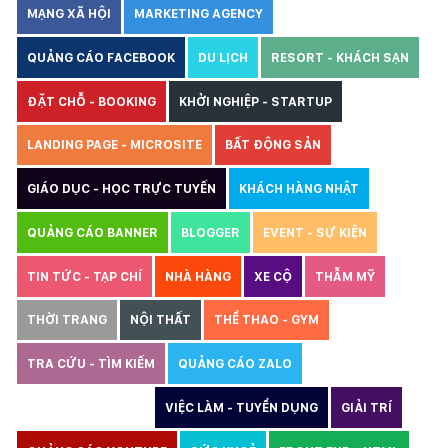
MẠNG XÃ HỘI
MARKETING AGENCY
QUẢNG CÁO FACEBOOK
DU LỊCH
RESORT - KHÁCH SẠN
ĐẶT CHỖ - BOOKING
KHỞI NGHIỆP - STARTUP
LANDING PAGE - MICROSITE
BẤT ĐỘNG SẢN
GIÁO DỤC - HỌC TRỰC TUYẾN
KHÁCH HÀNG NHẬT
QUẢNG CÁO BANNER
BLOGGER
EVENT - SỰ KIỆN
TIN TỨC - TẠP CHÍ
NHÀ HÀNG
XE CỘ
THẪM MỸ
THỜI TRANG
NỘI THẤT
THỂ THAO - GYM
TRA CỨU - TÌM KIẾM
QUẢNG CÁO ZALO
THIẾT KẾ WEBSITE
VIỆC LÀM - TUYỂN DỤNG
GIẢI TRÍ