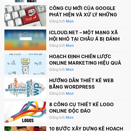
CÔNG CỤ MỚI CỦA GOOGLE
PHÁT HIỆN VÀ XỬ LÝ NHỮNG
BÌNH LUẬN PHẢN CẢM TRÊN
Đăng bởi
Mon
INTERNET
ICLOUD.NET – MỘT MẠNG XÃ
HỘI NHỎ TẠI CHÂU Á BỊ ĐÁNH
SẬP BỞI APPLE.
Đăng bởi
Mon
HOẠCH ĐỊNH CHIẾN LƯỢC
ONLINE MARKETING HIỆU QUẢ
Đăng bởi
Mon
HƯỚNG DẪN THIẾT KẾ WEB
BẰNG WORDPRESS
Đăng bởi
Mon
8 CÔNG CỤ THIẾT KẾ LOGO
ONLINE ĐỘC ĐÁO
Đăng bởi
Mon
10 BƯỚC XÂY DỰNG KẾ HOẠCH