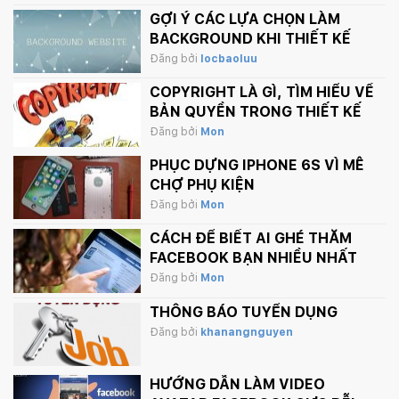
GỢI Ý CÁC LỰA CHỌN LÀM
BACKGROUND KHI THIẾT KẾ
WEBSITE
Đăng bởi
locbaoluu
COPYRIGHT LÀ GÌ, TÌM HIỂU VỀ
BẢN QUYỀN TRONG THIẾT KẾ
Đăng bởi
Mon
PHỤC DỰNG IPHONE 6S VÌ MÊ
CHỢ PHỤ KIỆN
Đăng bởi
Mon
CÁCH ĐỂ BIẾT AI GHÉ THĂM
FACEBOOK BẠN NHIỀU NHẤT
Đăng bởi
Mon
THÔNG BÁO TUYỂN DỤNG
Đăng bởi
khanangnguyen
HƯỚNG DẪN LÀM VIDEO