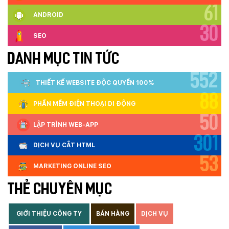
61
ANDROID
30
SEO
DANH MỤC TIN TỨC
552
THIẾT KẾ WEBSITE ĐỘC QUYỀN 100%
88
PHẦN MỀM ĐIỆN THOẠI DI ĐỘNG
50
LẬP TRÌNH WEB-APP
301
DỊCH VỤ CẮT HTML
53
MARKETING ONLINE SEO
THẺ CHUYÊN MỤC
GIỚI THIỆU CÔNG TY
BÁN HÀNG
DỊCH VỤ