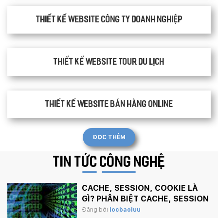
Thiết kế website công ty doanh nghiệp
Thiết kế website tour du lịch
Thiết kế website bán hàng Online
ĐỌC THÊM
TIN TỨC
CÔNG NGHỆ
CACHE, SESSION, COOKIE LÀ
GÌ? PHÂN BIỆT CACHE, SESSION
VÀ COOKIE
Đăng bởi
locbaoluu