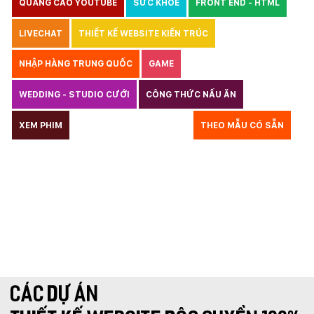
QUẢNG CÁO YOUTUBE
SỨC KHOẺ
FRONT END - HTML
LIVECHAT
THIẾT KẾ WEBSITE KIẾN TRÚC
NHẬP HÀNG TRUNG QUỐC
GAME
WEDDING - STUDIO CƯỚI
CÔNG THỨC NẤU ĂN
LUẬT
XEM PHIM
GIÁO DỤC
THỦY SẢN
THEO MẪU CÓ SẴN
TƯ VẤN DU HỌC
VẬN TẢI
XÂY DỰNG
KẾ TOÁN
CHỈ PHẪU THUẬT
Y TẾ
TRANG SỨC
RAO VẶT
THỰC PHẨM CHỨC NĂNG
LANDING PAGE - HERBALGY
ONLINE MARKETING
CÁC DỰ ÁN