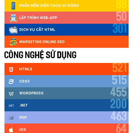
88
PHẦN MỀM ĐIỆN THOẠI DI ĐỘNG
50
LẬP TRÌNH WEB-APP
301
DỊCH VỤ CẮT HTML
MARKETING ONLINE SEO
CÔNG NGHỆ SỬ DỤNG
521
HTML5
515
CSS3
455
WORDPRESS
200
.NET
463
PHP
64
IOS