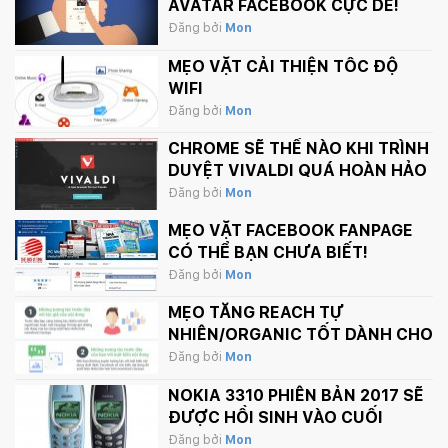
AVATAR FACEBOOK CỰC DỄ!
Đăng bởi
Mon
MẸO VẶT CẢI THIỆN TỐC ĐỘ
WIFI
Đăng bởi
Mon
CHROME SẼ THẾ NÀO KHI TRÌNH
DUYỆT VIVALDI QUÁ HOÀN HẢO
Đăng bởi
Mon
MẸO VẶT FACEBOOK FANPAGE
CÓ THỂ BẠN CHƯA BIẾT!
Đăng bởi
Mon
MẸO TĂNG REACH TỰ
NHIÊN/ORGANIC TỐT DÀNH CHO
FANPAGE CỦA BẠN
Đăng bởi
Mon
NOKIA 3310 PHIÊN BẢN 2017 SẼ
ĐƯỢC HỒI SINH VÀO CUỐI
THÁNG 2 NÀY
Đăng bởi
Mon