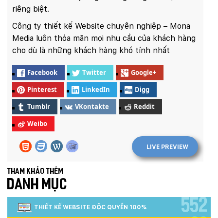
riêng biệt.
Công ty thiết kế Website chuyên nghiệp – Mona
Media luôn thỏa mãn mọi nhu cầu của khách hàng
cho dù là những khách hàng khó tính nhất
Facebook
Twitter
Google+
Pinterest
LinkedIn
Digg
Tumblr
VKontakte
Reddit
Weibo
LIVE PREVIEW
Tham khảo thêm
DANH MỤC
552
THIẾT KẾ WEBSITE ĐỘC QUYỀN 100%