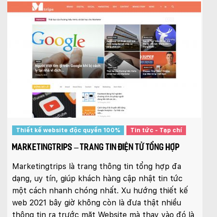
Thiết kế website độc quyền 100%
Tin tức - Tạp chí
Quý khách vui lòng đăng nhập vào hệ thống
MARKETINGTRIPS – TRANG TIN ĐIỆN TỬ TỔNG HỢP
quản lý dự án để theo dõi tiến độ.
Website:
quanly.mona.media
Marketingtrips là trang thông tin tổng hợp đa
Mobile:
dạng, uy tín, giúp khách hàng cập nhật tin tức
Tài khoản đã được
Mona Media
cung cấp cho quý
một cách nhanh chóng nhất. Xu hướng thiết kế
khách qua hệ thống SMS tự động. Nếu cần hỗ trợ thêm
xin vui lòng gọi
1900 636 648
web 2021 bây giờ không còn là đưa thật nhiều
thông tin ra trước mặt Website mà thay vào đó là