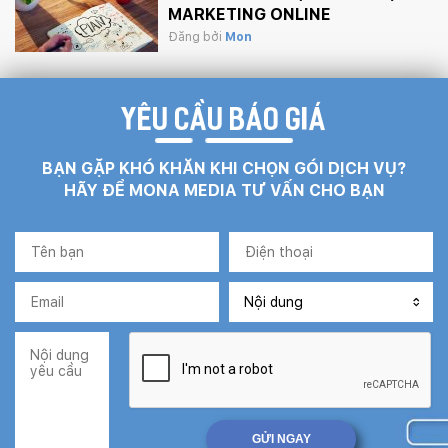
MARKETING ONLINE
Đăng bởi
Mon
YÊU CẦU BÁO GIÁ
BẠN GẶP KHÓ KHĂN KHI CHỌN GÓI DỊCH VỤ?
HÃY ĐỂ MONA MEDIA TƯ VẤN CHO BẠN