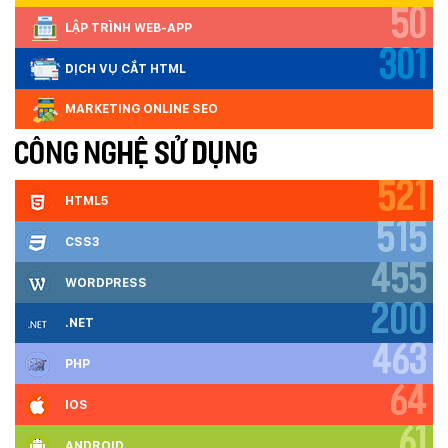
50
LẬP TRÌNH WEB-APP
301
DỊCH VỤ CẮT HTML
MARKETING ONLINE SEO
CÔNG NGHỆ SỬ DỤNG
521
HTML5
515
CSS3
455
WORDPRESS
200
.NET
463
PHP
64
IOS
61
ANDROID