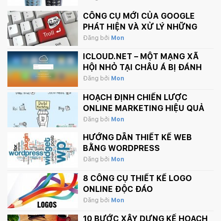
CÔNG CỤ MỚI CỦA GOOGLE
PHÁT HIỆN VÀ XỬ LÝ NHỮNG
BÌNH LUẬN PHẢN CẢM TRÊN
Đăng bởi
Mon
INTERNET
ICLOUD.NET – MỘT MẠNG XÃ
HỘI NHỎ TẠI CHÂU Á BỊ ĐÁNH
SẬP BỞI APPLE.
Đăng bởi
Mon
HOẠCH ĐỊNH CHIẾN LƯỢC
ONLINE MARKETING HIỆU QUẢ
Đăng bởi
Mon
HƯỚNG DẪN THIẾT KẾ WEB
BẰNG WORDPRESS
Đăng bởi
Mon
8 CÔNG CỤ THIẾT KẾ LOGO
ONLINE ĐỘC ĐÁO
Đăng bởi
Mon
10 BƯỚC XÂY DỰNG KẾ HOẠCH