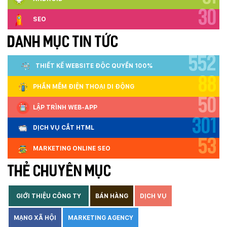
30
SEO
DANH MỤC TIN TỨC
552
THIẾT KẾ WEBSITE ĐỘC QUYỀN 100%
88
PHẦN MỀM ĐIỆN THOẠI DI ĐỘNG
50
LẬP TRÌNH WEB-APP
301
DỊCH VỤ CẮT HTML
53
MARKETING ONLINE SEO
THẺ CHUYÊN MỤC
GIỚI THIỆU CÔNG TY
BÁN HÀNG
DỊCH VỤ
MẠNG XÃ HỘI
MARKETING AGENCY