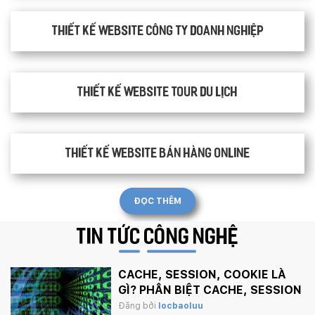
Thiết kế website công ty doanh nghiệp
Thiết kế website tour du lịch
Thiết kế website bán hàng Online
ĐỌC THÊM
TIN TỨC
CÔNG NGHỆ
CACHE, SESSION, COOKIE LÀ
GÌ? PHÂN BIỆT CACHE, SESSION
VÀ COOKIE
Đăng bởi
locbaoluu