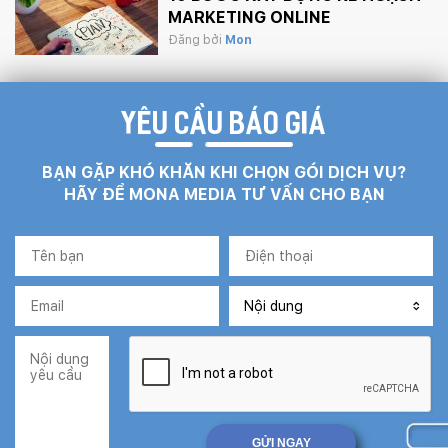
MARKETING ONLINE
Đăng bởi
Mon
YÊU CẦU BÁO GIÁ
BẠN GẶP KHÓ KHĂN KHI CHỌN GÓI DỊCH VỤ?
HÃY ĐỂ MONA MEDIA TƯ VẤN CHO BẠN