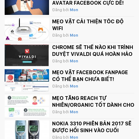
AVATAR FACEBOOK CỰC DỄ!
Đăng bởi
Mon
MẸO VẶT CẢI THIỆN TỐC ĐỘ
WIFI
Đăng bởi
Mon
CHROME SẼ THẾ NÀO KHI TRÌNH
DUYỆT VIVALDI QUÁ HOÀN HẢO
Đăng bởi
Mon
MẸO VẶT FACEBOOK FANPAGE
CÓ THỂ BẠN CHƯA BIẾT!
Đăng bởi
Mon
MẸO TĂNG REACH TỰ
NHIÊN/ORGANIC TỐT DÀNH CHO
FANPAGE CỦA BẠN
Đăng bởi
Mon
NOKIA 3310 PHIÊN BẢN 2017 SẼ
ĐƯỢC HỒI SINH VÀO CUỐI
THÁNG 2 NÀY
Đăng bởi
Mon