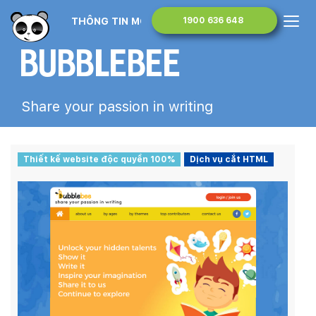
THÔNG TIN MONA MEDIA
1900 636 648
Bubblebee
Share your passion in writing
Thiết kế website độc quyền 100%
Dịch vụ cắt HTML