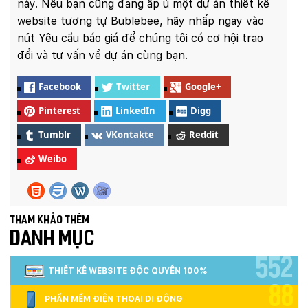
này. Nếu bạn cũng đang ấp ủ một dự án thiết kế
website tương tự Bublebee, hãy nhấp ngay vào
nút Yêu cầu báo giá để chúng tôi có cơ hội trao
đổi và tư vấn về dự án cùng bạn.
Facebook
Twitter
Google+
Pinterest
LinkedIn
Digg
Tumblr
VKontakte
Reddit
Weibo
Tham khảo thêm
DANH MỤC
552
THIẾT KẾ WEBSITE ĐỘC QUYỀN 100%
88
PHẦN MỀM ĐIỆN THOẠI DI ĐỘNG