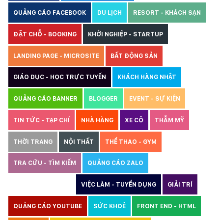
QUẢNG CÁO FACEBOOK
DU LỊCH
RESORT - KHÁCH SẠN
ĐẶT CHỖ - BOOKING
KHỞI NGHIỆP - STARTUP
LANDING PAGE - MICROSITE
BẤT ĐỘNG SẢN
GIÁO DỤC - HỌC TRỰC TUYẾN
KHÁCH HÀNG NHẬT
QUẢNG CÁO BANNER
BLOGGER
EVENT - SỰ KIỆN
TIN TỨC - TẠP CHÍ
NHÀ HÀNG
XE CỘ
THẪM MỸ
THỜI TRANG
NỘI THẤT
THỂ THAO - GYM
TRA CỨU - TÌM KIẾM
QUẢNG CÁO ZALO
THIẾT KẾ WEBSITE
VIỆC LÀM - TUYỂN DỤNG
GIẢI TRÍ
QUẢNG CÁO YOUTUBE
SỨC KHOẺ
FRONT END - HTML