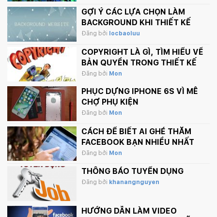
GỢI Ý CÁC LỰA CHỌN LÀM
BACKGROUND KHI THIẾT KẾ
WEBSITE
Đăng bởi
locbaoluu
COPYRIGHT LÀ GÌ, TÌM HIỂU VỀ
BẢN QUYỀN TRONG THIẾT KẾ
Đăng bởi
Mon
PHỤC DỰNG IPHONE 6S VÌ MÊ
CHỢ PHỤ KIỆN
Đăng bởi
Mon
CÁCH ĐỂ BIẾT AI GHÉ THĂM
FACEBOOK BẠN NHIỀU NHẤT
Đăng bởi
Mon
THÔNG BÁO TUYỂN DỤNG
Đăng bởi
khanangnguyen
HƯỚNG DẪN LÀM VIDEO