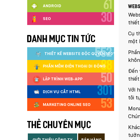
61
ANDROID
Websi
Websi
30
SEO
thiế
Cụ t
DANH MỤC TIN TỨC
một 
552
Phần
THIẾT KẾ WEBSITE ĐỘC QUYỀN 100%
khôn
88
PHẦN MỀM ĐIỆN THOẠI DI ĐỘNG
Đến 
50
thiế
LẬP TRÌNH WEB-APP
301
Với 
DỊCH VỤ CẮT HTML
tôi 
53
MARKETING ONLINE SEO
Mona
Chún
THẺ CHUYÊN MỤC
Khác
tưởng