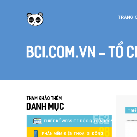
TRANG 
BCI.com.vn - tổ c
Tham khảo thêm
DANH MỤC
Thiế
552
THIẾT KẾ WEBSITE ĐỘC QUYỀN 100%
88
PHẦN MỀM ĐIỆN THOẠI DI ĐỘNG