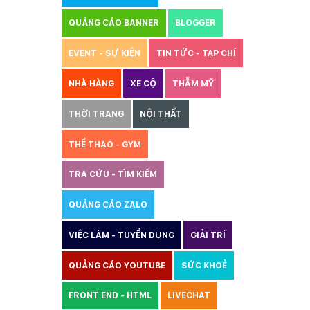
QUẢNG CÁO BANNER
BLOGGER
EVENT - SỰ KIỆN
TIN TỨC - TẠP CHÍ
NHÀ HÀNG
XE CỘ
THẪM MỸ
THỜI TRANG
NỘI THẤT
THỂ THAO - GYM
TRA CỨU - TÌM KIẾM
QUẢNG CÁO ZALO
THIẾT KẾ WEBSITE
VIỆC LÀM - TUYỂN DỤNG
GIẢI TRÍ
QUẢNG CÁO YOUTUBE
SỨC KHOẺ
FRONT END - HTML
LIVECHAT