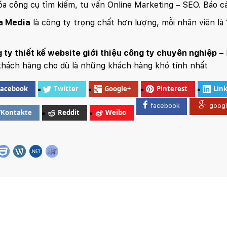
óa công cụ tìm kiếm, tư vấn Online Marketing – SEO. Báo cá
a Media
là công ty trọng chất hơn lượng, mỗi nhân viên là 
 ty thiết kế website giới thiệu công ty chuyên nghiệp
– 
khách hàng cho dù là những khách hàng khó tính nhất
Facebook
Twitter
Google+
Pinterest
Lin
facebook
goog
VKontakte
Reddit
Weibo