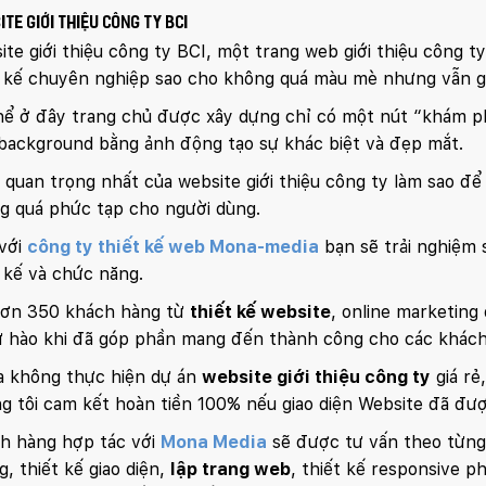
te Giới Thiệu Công Ty BCI
te giới thiệu công ty BCI, một trang web giới thiệu công ty
t kế chuyên nghiệp sao cho không quá màu mè nhưng vẫn g
hể ở đây trang chủ được xây dựng chỉ có một nút “khám p
background bằng ảnh động tạo sự khác biệt và đẹp mắt.
 quan trọng nhất của website giới thiệu công ty làm sao đ
g quá phức tạp cho người dùng.
với
công ty thiết kế web Mona-media
bạn sẽ trải nghiệm 
t kế và chức năng.
hơn 350 khách hàng từ
thiết kế website
, online marketing
tự hào khi đã góp phần mang đến thành công cho các khác
 không thực hiện dự án
website giới thiệu công ty
giá rẻ
g tôi cam kết hoàn tiền 100% nếu giao diện Website đã đượ
h hàng hợp tác với
Mona Media
sẽ được tư vấn theo từng
, thiết kế giao diện,
lập trang web
, thiết kế responsive p