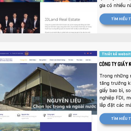
gia có nhiều 
TÌM HIỂU 
Thiết kế websi
CÔNG TY GIẤY 
Trong những n
tăng trưởng k
giấy bao bì, s
nghiệp FDI, m
lắp đặt các má
TÌM HIỂU 