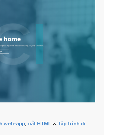
nh web-app
,
cắt HTML
và
lập trình di