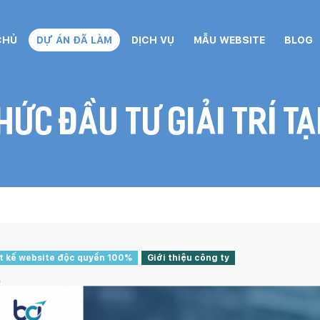
CHỦ
DỰ ÁN ĐÃ LÀM
DỊCH VỤ
MẪU WEBSITE
BLOG
hức đầu tư giải trí tạ
t kế website độc quyền 100%
Giới thiệu công ty