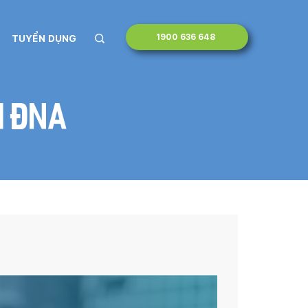
1900 636 648
TUYỂN DỤNG
i ĐNA