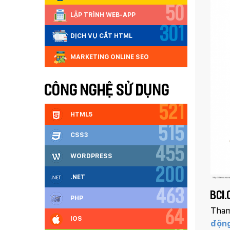
50
LẬP TRÌNH WEB-APP
301
DỊCH VỤ CẮT HTML
MARKETING ONLINE SEO
CÔNG NGHỆ SỬ DỤNG
521
HTML5
515
CSS3
455
WORDPRESS
200
.NET
463
BCI.
PHP
Tham
64
IOS
độn