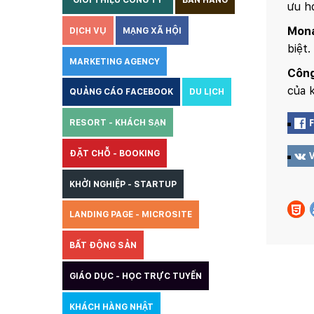
GIỚI THIỆU CÔNG TY
BÁN HÀNG
ưu h
Mon
DỊCH VỤ
MẠNG XÃ HỘI
biệt.
MARKETING AGENCY
Công
của 
QUẢNG CÁO FACEBOOK
DU LỊCH
RESORT - KHÁCH SẠN
ĐẶT CHỖ - BOOKING
KHỞI NGHIỆP - STARTUP
LANDING PAGE - MICROSITE
BẤT ĐỘNG SẢN
GIÁO DỤC - HỌC TRỰC TUYẾN
KHÁCH HÀNG NHẬT