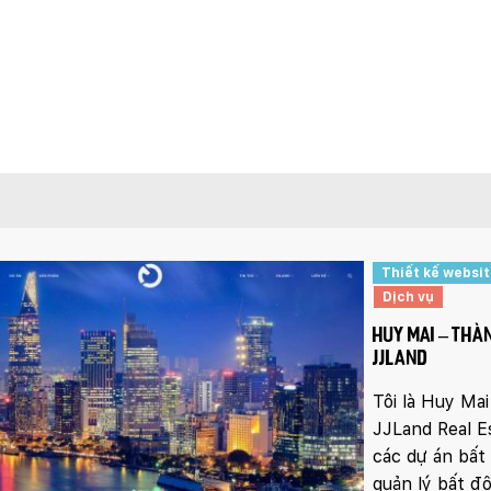
Thiết kế websi
Dịch vụ
HUY MAI – THÀ
JJLAND
Tôi là Huy Ma
JJLand Real Es
các dự án bất
quản lý bất đ