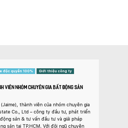
te độc quyền 100%
Giới thiệu công ty
NH VIÊN NHÓM CHUYÊN GIA BẤT ĐỘNG SẢN
i (Jaime), thành viên của nhóm chuyên gia
tate Co., Ltd – công ty đầu tư, phát triển
 động sản & tư vấn đầu tư và giải pháp
ộng sản tại TP.HCM. Với đội ngũ chuyên