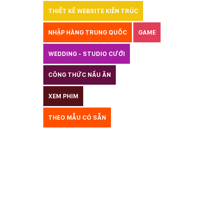
THIẾT KẾ WEBSITE KIẾN TRÚC
NHẬP HÀNG TRUNG QUỐC
GAME
WEDDING - STUDIO CƯỚI
CÔNG THỨC NẤU ĂN
LUẬT
XEM PHIM
GIÁO DỤC
THỦY SẢN
THEO MẪU CÓ SẴN
TƯ VẤN DU HỌC
VẬN TẢI
XÂY DỰNG
KẾ TOÁN
CHỈ PHẪU THUẬT
Y TẾ
TRANG SỨC
RAO VẶT
THỰC PHẨM CHỨC NĂNG