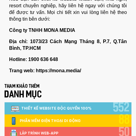
resort chuyên nghiệp, hãy liên hệ ngay với chúng tôi
để được tư vấn. Mọi chi tiết xin vui lòng liên hệ theo
thông tin bên dưới:
Công ty TNHH MONA MEDIA
Địa chỉ: 1073/23 Cách Mạng Tháng 8, P.7, Q.Tân
Bình, TP.HCM
Hotline: 1900 636 648
Trang web: https://mona.media/
Tham khảo thêm
DANH MỤC
552
THIẾT KẾ WEBSITE ĐỘC QUYỀN 100%
88
PHẦN MỀM ĐIỆN THOẠI DI ĐỘNG
50
LẬP TRÌNH WEB-APP