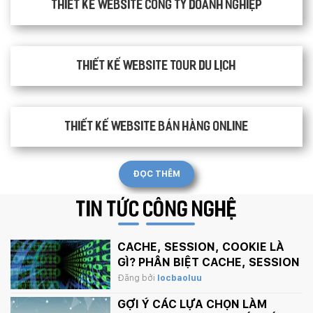
Thiết kế website công ty doanh nghiệp
Thiết kế website tour du lịch
Thiết kế website bán hàng Online
ĐỌC THÊM
TIN TỨC
CÔNG NGHỆ
CACHE, SESSION, COOKIE LÀ
GÌ? PHÂN BIỆT CACHE, SESSION
VÀ COOKIE
Đăng bởi
locbaoluu
GỢI Ý CÁC LỰA CHỌN LÀM