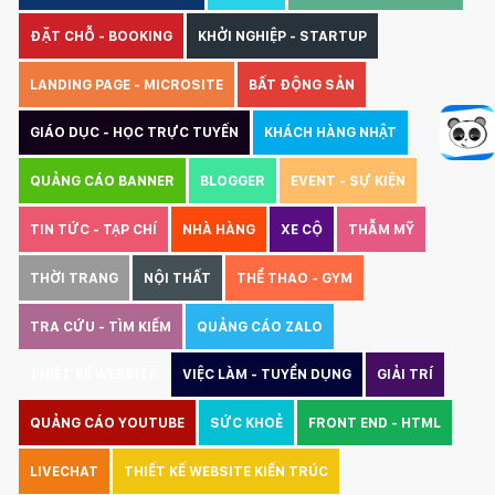
ĐẶT CHỖ - BOOKING
KHỞI NGHIỆP - STARTUP
LANDING PAGE - MICROSITE
BẤT ĐỘNG SẢN
GIÁO DỤC - HỌC TRỰC TUYẾN
KHÁCH HÀNG NHẬT
QUẢNG CÁO BANNER
BLOGGER
EVENT - SỰ KIỆN
TIN TỨC - TẠP CHÍ
NHÀ HÀNG
XE CỘ
THẪM MỸ
THỜI TRANG
NỘI THẤT
THỂ THAO - GYM
TRA CỨU - TÌM KIẾM
QUẢNG CÁO ZALO
THIẾT KẾ WEBSITE
VIỆC LÀM - TUYỂN DỤNG
GIẢI TRÍ
QUẢNG CÁO YOUTUBE
SỨC KHOẺ
FRONT END - HTML
LIVECHAT
THIẾT KẾ WEBSITE KIẾN TRÚC