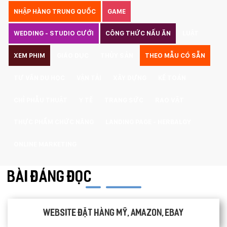
NHẬP HÀNG TRUNG QUỐC
GAME
WEDDING - STUDIO CƯỚI
CÔNG THỨC NẤU ĂN
LUẬT
XEM PHIM
GIÁO DỤC
THỦY SẢN
THEO MẪU CÓ SẴN
TƯ VẤN DU HỌC
VẬN TẢI
XÂY DỰNG
KẾ TOÁN
CHỈ PHẪU THUẬT
Y TẾ
TRANG SỨC
RAO VẶT
THỰC PHẨM CHỨC NĂNG
LANDING PAGE - HERBALGY
ONLINE MARKETING
BÀI ĐÁNG ĐỌC
Website đặt hàng Mỹ, Amazon, Ebay