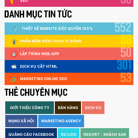
30
SEO
DANH MỤC TIN TỨC
552
THIẾT KẾ WEBSITE ĐỘC QUYỀN 100%
88
PHẦN MỀM ĐIỆN THOẠI DI ĐỘNG
50
LẬP TRÌNH WEB-APP
301
DỊCH VỤ CẮT HTML
53
MARKETING ONLINE SEO
THẺ CHUYÊN MỤC
GIỚI THIỆU CÔNG TY
BÁN HÀNG
DỊCH VỤ
MẠNG XÃ HỘI
MARKETING AGENCY
QUẢNG CÁO FACEBOOK
DU LỊCH
RESORT - KHÁCH SẠN