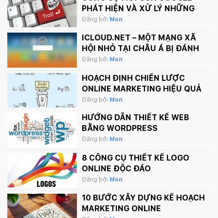
PHÁT HIỆN VÀ XỬ LÝ NHỮNG
BÌNH LUẬN PHẢN CẢM TRÊN
Đăng bởi
Mon
INTERNET
ICLOUD.NET – MỘT MẠNG XÃ
HỘI NHỎ TẠI CHÂU Á BỊ ĐÁNH
SẬP BỞI APPLE.
Đăng bởi
Mon
HOẠCH ĐỊNH CHIẾN LƯỢC
ONLINE MARKETING HIỆU QUẢ
Đăng bởi
Mon
HƯỚNG DẪN THIẾT KẾ WEB
BẰNG WORDPRESS
Đăng bởi
Mon
8 CÔNG CỤ THIẾT KẾ LOGO
ONLINE ĐỘC ĐÁO
Đăng bởi
Mon
10 BƯỚC XÂY DỰNG KẾ HOẠCH
MARKETING ONLINE