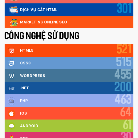
301
DỊCH VỤ CẮT HTML
MARKETING ONLINE SEO
CÔNG NGHỆ SỬ DỤNG
521
HTML5
515
CSS3
455
WORDPRESS
200
Quý khách vui lòng đăng nhập vào hệ thống
.NET
quản lý dự án để theo dõi tiến độ.
Website:
quanly.mona.media
463
PHP
Mobile:
64
IOS
Tài khoản đã được
Mona Media
cung cấp cho quý
khách qua hệ thống SMS tự động. Nếu cần hỗ trợ thêm
xin vui lòng gọi
1900 636 648
61
ANDROID