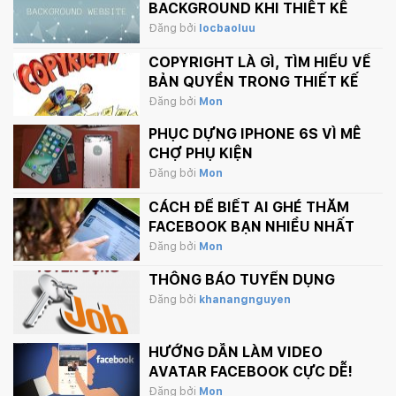
BACKGROUND KHI THIẾT KẾ
WEBSITE
Đăng bởi
locbaoluu
COPYRIGHT LÀ GÌ, TÌM HIỂU VỀ
BẢN QUYỀN TRONG THIẾT KẾ
Đăng bởi
Mon
PHỤC DỰNG IPHONE 6S VÌ MÊ
CHỢ PHỤ KIỆN
Đăng bởi
Mon
CÁCH ĐỂ BIẾT AI GHÉ THĂM
FACEBOOK BẠN NHIỀU NHẤT
Đăng bởi
Mon
THÔNG BÁO TUYỂN DỤNG
Đăng bởi
khanangnguyen
HƯỚNG DẪN LÀM VIDEO
AVATAR FACEBOOK CỰC DỄ!
Đăng bởi
Mon