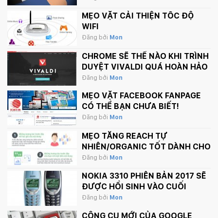
MẸO VẶT CẢI THIỆN TỐC ĐỘ
WIFI
Đăng bởi
Mon
CHROME SẼ THẾ NÀO KHI TRÌNH
DUYỆT VIVALDI QUÁ HOÀN HẢO
Đăng bởi
Mon
MẸO VẶT FACEBOOK FANPAGE
CÓ THỂ BẠN CHƯA BIẾT!
Đăng bởi
Mon
MẸO TĂNG REACH TỰ
NHIÊN/ORGANIC TỐT DÀNH CHO
FANPAGE CỦA BẠN
Đăng bởi
Mon
NOKIA 3310 PHIÊN BẢN 2017 SẼ
ĐƯỢC HỒI SINH VÀO CUỐI
THÁNG 2 NÀY
Đăng bởi
Mon
CÔNG CỤ MỚI CỦA GOOGLE