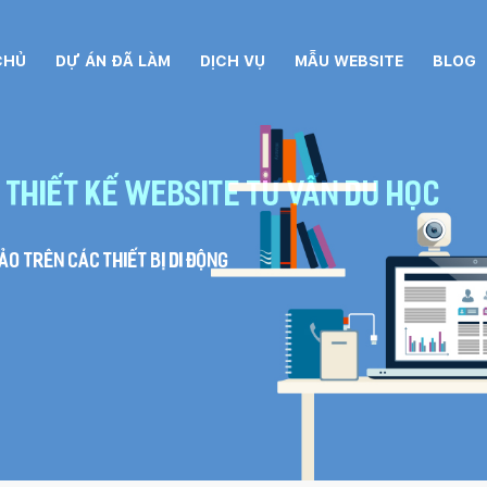
CHỦ
DỰ ÁN ĐÃ LÀM
DỊCH VỤ
MẪU WEBSITE
BLOG
 Thiết kế website tư vấn du học
o trên các thiết bị di động