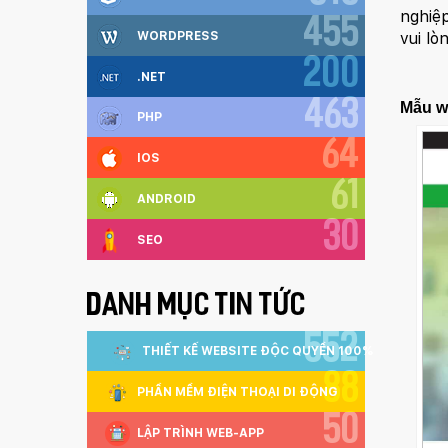
nghiệp
455
vui lò
WORDPRESS
200
.NET
463
Mẫu w
PHP
64
IOS
61
ANDROID
30
SEO
DANH MỤC TIN TỨC
552
THIẾT KẾ WEBSITE ĐỘC QUYỀN 100%
88
PHẦN MỀM ĐIỆN THOẠI DI ĐỘNG
50
LẬP TRÌNH WEB-APP