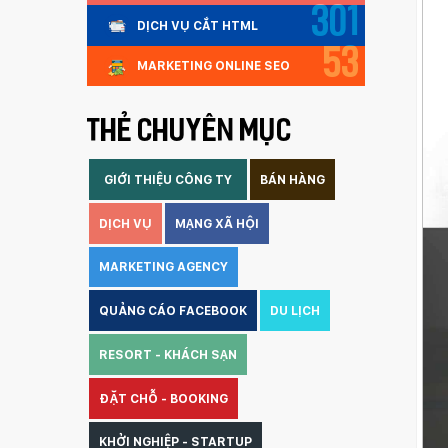
301
DỊCH VỤ CẮT HTML
53
MARKETING ONLINE SEO
THẺ CHUYÊN MỤC
GIỚI THIỆU CÔNG TY
BÁN HÀNG
DỊCH VỤ
MẠNG XÃ HỘI
MARKETING AGENCY
QUẢNG CÁO FACEBOOK
DU LỊCH
RESORT - KHÁCH SẠN
ĐẶT CHỖ - BOOKING
KHỞI NGHIỆP - STARTUP