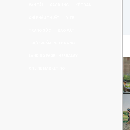
VẬN TẢI
XÂY DỰNG
KẾ TOÁN
CHỈ PHẪU THUẬT
Y TẾ
TRANG SỨC
RAO VẶT
THỰC PHẨM CHỨC NĂNG
LANDING PAGE - HERBALGY
ONLINE MARKETING