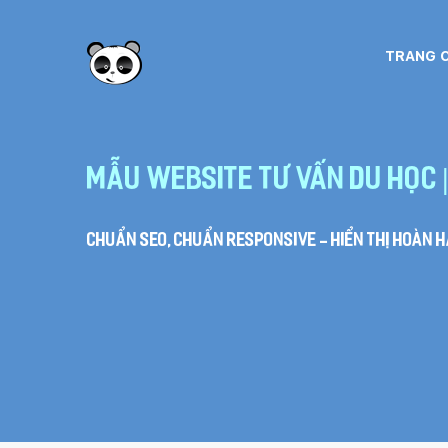
TRANG 
Mẫu website tư vấn du học |
Chuẩn SEO, chuẩn Responsive - hiển thị hoàn hả