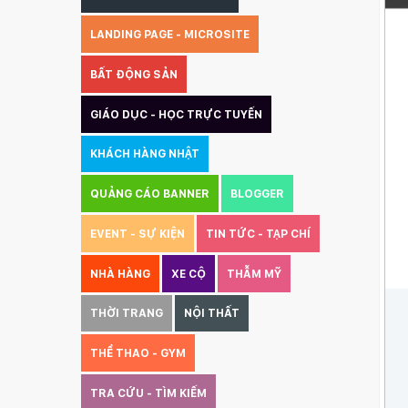
LANDING PAGE - MICROSITE
BẤT ĐỘNG SẢN
GIÁO DỤC - HỌC TRỰC TUYẾN
KHÁCH HÀNG NHẬT
QUẢNG CÁO BANNER
BLOGGER
EVENT - SỰ KIỆN
TIN TỨC - TẠP CHÍ
NHÀ HÀNG
XE CỘ
THẪM MỸ
THỜI TRANG
NỘI THẤT
THỂ THAO - GYM
TRA CỨU - TÌM KIẾM