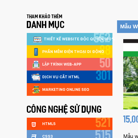
Tham khảo thêm
DANH MỤC
Mẫu W
552
THIẾT KẾ WEBSITE ĐỘC QUYỀN 100%
88
PHẦN MỀM ĐIỆN THOẠI DI ĐỘNG
50
LẬP TRÌNH WEB-APP
301
DỊCH VỤ CẮT HTML
MARKETING ONLINE SEO
CÔNG NGHỆ SỬ DỤNG
15,
521
HTML5
515
Mẫu we
CSS3