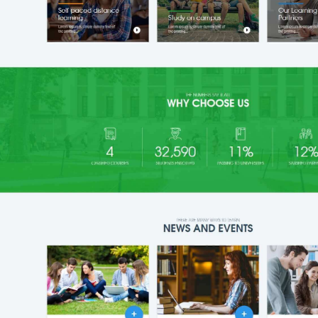
Website:
quanly.mona.media
Mobile:
Tài khoản đã được
Mona Media
cung cấp cho quý khách qua hệ
thống SMS tự động. Nếu cần hỗ trợ thêm xin vui lòng gọi
1900
636 648