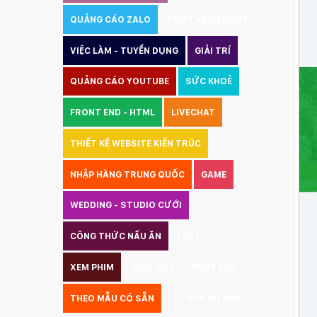
QUẢNG CÁO ZALO
THIẾT KẾ WEBSITE
VIỆC LÀM - TUYỂN DỤNG
GIẢI TRÍ
QUẢNG CÁO YOUTUBE
SỨC KHOẺ
FRONT END - HTML
LIVECHAT
THIẾT KẾ WEBSITE KIẾN TRÚC
NHẬP HÀNG TRUNG QUỐC
GAME
WEDDING - STUDIO CƯỚI
CÔNG THỨC NẤU ĂN
LUẬT
XEM PHIM
GIÁO DỤC
THỦY SẢN
THEO MẪU CÓ SẴN
TƯ VẤN DU HỌC