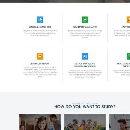
Quý khách vui lòng đăng nhập vào hệ thống quản lý dự án
để theo dõi tiến độ.