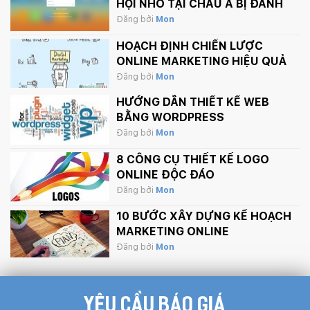
HỘI NHỎ TẠI CHÂU Á BỊ ĐÁNH
SẬP BỞI APPLE.
Đăng bởi
Mon
HOẠCH ĐỊNH CHIẾN LƯỢC
ONLINE MARKETING HIỆU QUẢ
Đăng bởi
Mon
HƯỚNG DẪN THIẾT KẾ WEB
BẰNG WORDPRESS
Đăng bởi
Mon
8 CÔNG CỤ THIẾT KẾ LOGO
ONLINE ĐỘC ĐÁO
Đăng bởi
Mon
10 BƯỚC XÂY DỰNG KẾ HOẠCH
MARKETING ONLINE
Đăng bởi
Mon
YÊU CẦU BÁO GIÁ