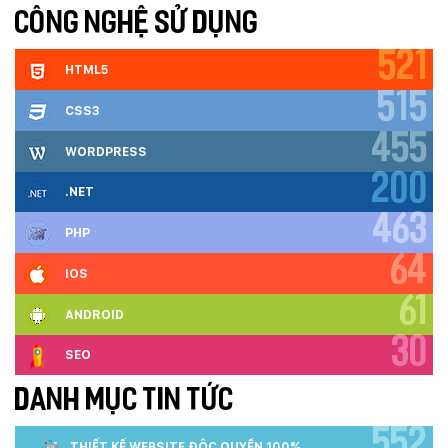
CÔNG NGHỆ SỬ DỤNG
521
HTML5
515
CSS3
455
WORDPRESS
200
.NET
463
PHP
64
IOS
61
ANDROID
30
SEO
DANH MỤC TIN TỨC
552
THIẾT KẾ WEBSITE ĐỘC QUYỀN 100%