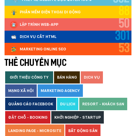
88
PHẦN MỀM ĐIỆN THOẠI DI ĐỘNG
50
LẬP TRÌNH WEB-APP
301
DỊCH VỤ CẮT HTML
53
MARKETING ONLINE SEO
THẺ CHUYÊN MỤC
GIỚI THIỆU CÔNG TY
BÁN HÀNG
DỊCH VỤ
MẠNG XÃ HỘI
MARKETING AGENCY
QUẢNG CÁO FACEBOOK
DU LỊCH
RESORT - KHÁCH SẠN
ĐẶT CHỖ - BOOKING
KHỞI NGHIỆP - STARTUP
LANDING PAGE - MICROSITE
BẤT ĐỘNG SẢN