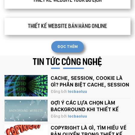
Thiết kế website tour du lịch
Thiết kế website bán hàng Online
ĐỌC THÊM
TIN TỨC
CÔNG NGHỆ
CACHE, SESSION, COOKIE LÀ
GÌ? PHÂN BIỆT CACHE, SESSION
VÀ COOKIE
Đăng bởi
locbaoluu
GỢI Ý CÁC LỰA CHỌN LÀM
BACKGROUND KHI THIẾT KẾ
WEBSITE
Đăng bởi
locbaoluu
COPYRIGHT LÀ GÌ, TÌM HIỂU VỀ
BẢN QUYỀN TRONG THIẾT KẾ