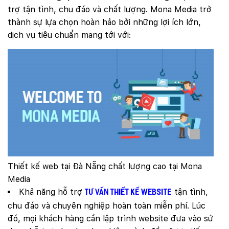
trợ tận tình, chu đáo và chất lượng. Mona Media trở
thành sự lựa chọn hoàn hảo bởi những lợi ích lớn,
dịch vụ tiêu chuẩn mang tới với:
Thiết kế web tại Đà Nẵng chất lượng cao tại Mona
Media
Khả năng hỗ trợ
tận tình,
tư vấn thiết kế website
chu đáo và chuyên nghiệp hoàn toàn miễn phí. Lúc
Quý khách vui lòng đăng nhập vào hệ thống
quản lý dự án để theo dõi tiến độ.
đó, mọi khách hàng cần lập trình website đưa vào sử
Website:
quanly.mona.media