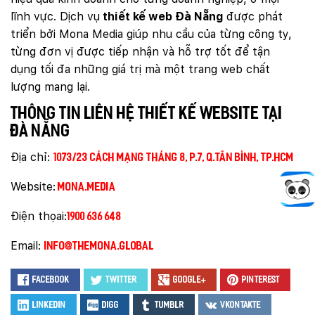
lĩnh vực. Dịch vụ
thiết kế web Đà Nẵng
được phát
triển bởi Mona Media giúp nhu cầu của từng công ty,
từng đơn vị được tiếp nhận và hỗ trợ tốt để tận
dụng tối đa những giá trị mà một trang web chất
lượng mang lại.
Thông tin liên hệ thiết kế website Tại
Đà Nẵng
Địa chỉ:
1073/23 Cách Mạng Tháng 8, P.7, Q.Tân Bình, TP.HCM
Website:
mona.media
Điện thọai:
1900 636 648
Email:
info@themona.global
Facebook
Twitter
Google+
Pinterest
LinkedIn
Digg
Tumblr
VKontakte