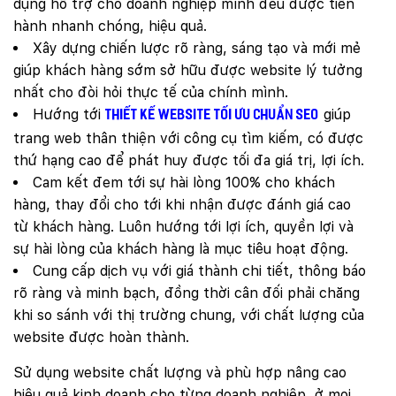
dụng hỗ trợ cho doanh nghiệp mình đều được tiến
Mobile:
hành nhanh chóng, hiệu quả.
Xây dựng chiến lược rõ ràng, sáng tạo và mới mẻ
Tài khoản đã được
Mona Media
cung cấp cho quý
khách qua hệ thống SMS tự động. Nếu cần hỗ trợ thêm
giúp khách hàng sớm sở hữu được website lý tưởng
xin vui lòng gọi
1900 636 648
nhất cho đòi hỏi thực tế của chính mình.
Hướng tới
giúp
thiết kế website tối ưu chuẩn SEO
trang web thân thiện với công cụ tìm kiếm, có được
thứ hạng cao để phát huy được tối đa giá trị, lợi ích.
Cam kết đem tới sự hài lòng 100% cho khách
hàng, thay đổi cho tới khi nhận được đánh giá cao
từ khách hàng. Luôn hướng tới lợi ích, quyền lợi và
sự hài lòng của khách hàng là mục tiêu hoạt động.
Cung cấp dịch vụ với giá thành chi tiết, thông báo
rõ ràng và minh bạch, đồng thời cân đối phải chăng
khi so sánh với thị trường chung, với chất lượng của
website được hoàn thành.
Sử dụng website chất lượng và phù hợp nâng cao
hiệu quả kinh doanh cho từng doanh nghiệp, ở mọi