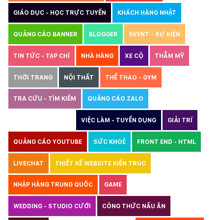
GIÁO DỤC - HỌC TRỰC TUYẾN
KHÁCH HÀNG NHẬT
QUẢNG CÁO BANNER
BLOGGER
EVENT - SỰ KIỆN
TIN TỨC - TẠP CHÍ
NHÀ HÀNG
XE CỘ
THẪM MỸ
THỜI TRANG
NỘI THẤT
THỂ THAO - GYM
TRA CỨU - TÌM KIẾM
QUẢNG CÁO ZALO
THIẾT KẾ WEBSITE
VIỆC LÀM - TUYỂN DỤNG
GIẢI TRÍ
QUẢNG CÁO YOUTUBE
SỨC KHOẺ
FRONT END - HTML
LIVECHAT
THIẾT KẾ WEBSITE KIẾN TRÚC
NHẬP HÀNG TRUNG QUỐC
GAME
WEDDING - STUDIO CƯỚI
CÔNG THỨC NẤU ĂN
LUẬT