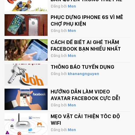
Đăng bởi
Mon
PHỤC DỰNG IPHONE 6S VÌ MÊ
CHỢ PHỤ KIỆN
Đăng bởi
Mon
CÁCH ĐỂ BIẾT AI GHÉ THĂM
FACEBOOK BẠN NHIỀU NHẤT
Đăng bởi
Mon
THÔNG BÁO TUYỂN DỤNG
Đăng bởi
khanangnguyen
HƯỚNG DẪN LÀM VIDEO
AVATAR FACEBOOK CỰC DỄ!
Đăng bởi
Mon
MẸO VẶT CẢI THIỆN TỐC ĐỘ
WIFI
Đăng bởi
Mon