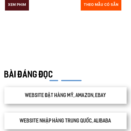
XEM PHIM
GIÁO DỤC
THỦY SẢN
THEO MẪU CÓ SẴN
TƯ VẤN DU HỌC
VẬN TẢI
XÂY DỰNG
KẾ TOÁN
CHỈ PHẪU THUẬT
Y TẾ
TRANG SỨC
RAO VẶT
THỰC PHẨM CHỨC NĂNG
LANDING PAGE - HERBALGY
ONLINE MARKETING
BÀI ĐÁNG ĐỌC
Website đặt hàng Mỹ, Amazon, Ebay
Website nhập hàng Trung Quốc, Alibaba