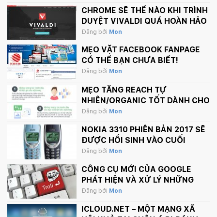
CHROME SẼ THẾ NÀO KHI TRÌNH
DUYỆT VIVALDI QUÁ HOÀN HẢO
Đăng bởi
Mon
MẸO VẶT FACEBOOK FANPAGE
CÓ THỂ BẠN CHƯA BIẾT!
Đăng bởi
Mon
MẸO TĂNG REACH TỰ
NHIÊN/ORGANIC TỐT DÀNH CHO
FANPAGE CỦA BẠN
Đăng bởi
Mon
NOKIA 3310 PHIÊN BẢN 2017 SẼ
ĐƯỢC HỒI SINH VÀO CUỐI
THÁNG 2 NÀY
Đăng bởi
Mon
CÔNG CỤ MỚI CỦA GOOGLE
PHÁT HIỆN VÀ XỬ LÝ NHỮNG
BÌNH LUẬN PHẢN CẢM TRÊN
Đăng bởi
Mon
INTERNET
ICLOUD.NET – MỘT MẠNG XÃ