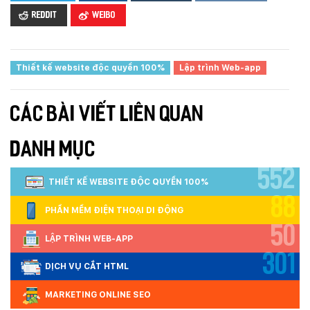
Reddit
Weibo
Thiết kế website độc quyền 100%
Lập trình Web-app
CÁC BÀI VIẾT LIÊN QUAN
DANH MỤC
552
THIẾT KẾ WEBSITE ĐỘC QUYỀN 100%
88
PHẦN MỀM ĐIỆN THOẠI DI ĐỘNG
50
LẬP TRÌNH WEB-APP
301
DỊCH VỤ CẮT HTML
MARKETING ONLINE SEO