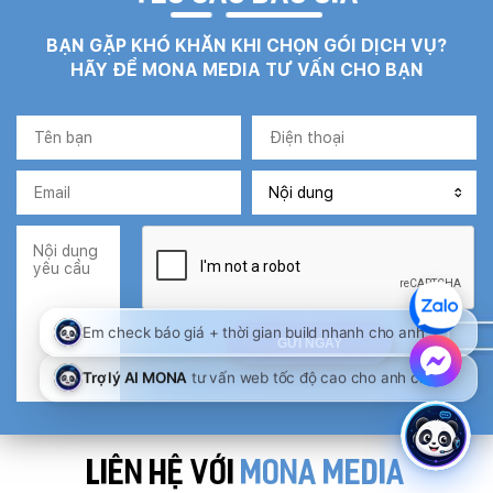
BẠN GẶP KHÓ KHĂN KHI CHỌN GÓI DỊCH VỤ?
HÃY ĐỂ MONA MEDIA TƯ VẤN CHO BẠN
LIÊN HỆ VỚI
MONA MEDIA