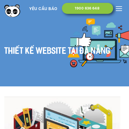
YÊU CẦU BÁO GIÁ
1900 636 648
Thiết kế website tại Đà Nẵng